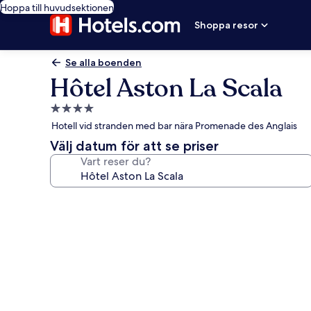
Hoppa till huvudsektionen
Shoppa resor
Se alla boenden
Hôtel Aston La Scala
4.0-
stjärnigt
Hotell vid stranden med bar nära Promenade des Anglais
boende
Välj datum för att se priser
Vart reser du?
Fotogalleri
för
Hôtel
Aston
La
Scala