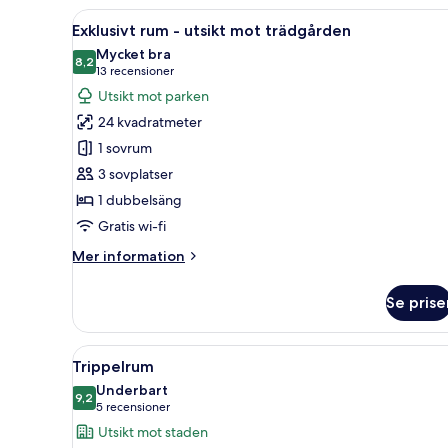
Öppna
Ett hotellrum med en stor säng
5
Exklusivt rum - utsikt mot trädgården
alla
Mycket bra
foton
8,2
8,2 av 10
(13 recensioner)
13 recensioner
för
Utsikt mot parken
Exklusivt
24 kvadratmeter
rum
1 sovrum
-
3 sovplatser
utsikt
1 dubbelsäng
mot
trädgården
Gratis wi-fi
Mer
Mer information
information
om
Se prise
Exklusivt
rum
-
Öppna
Ett hotellrum med en säng, en 
9
utsikt
Trippelrum
alla
mot
Underbart
trädgården
foton
9,2
9,2 av 10
(5 recensioner)
5 recensioner
för
Utsikt mot staden
Trippelrum