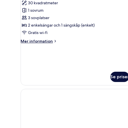
30 kvadratmeter
1 sovrum
3 sovplatser
2 enkelsängar och 1 sängskåp (enkelt)
Gratis wi-fi
Mer
Mer information
information
om
Trippelrum
Se prise