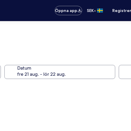
•
Öppna app
SEK
Registre
Datum