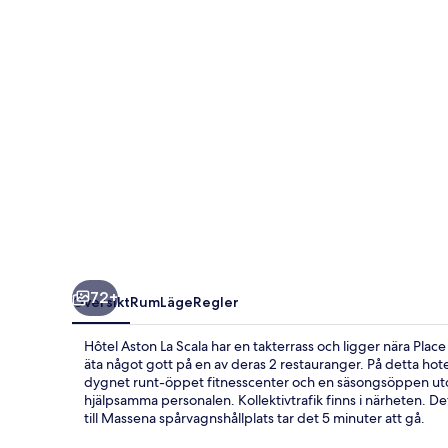
72+
Översikt
Rum
Läge
Regler
Hôtel Aston La Scala har en takterrass och ligger nära Pla
äta något gott på en av deras 2 restauranger. På detta hotell 
dygnet runt-öppet fitnesscenter och en säsongsöppen ut
hjälpsamma personalen. Kollektivtrafik finns i närheten. Det 
till Massena spårvagnshållplats tar det 5 minuter att gå.