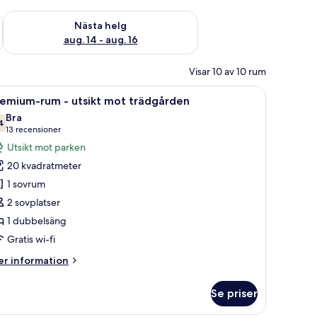
är helgen aug. 7 - aug. 9
Kontrollera tillgängligheten för nästa helg aug. 14 - aug. 16
Nästa helg
aug. 14 - aug. 16
Visar 10 av 10 rum
d tavla på väggen.
tt litet bord och en tv.
ppna
Ett hotellrum med en säng, ett skrivbord med e
7
remium-rum - utsikt mot trädgården
la
Bra
oton
4
7,4 av 10
(13 recensioner)
13 recensioner
ör
Utsikt mot parken
remium-
20 kvadratmeter
um
1 sovrum
2 sovplatser
sikt
1 dubbelsäng
ot
rädgården
Gratis wi-fi
er
r information
formation
m
Se priser
emium-
um