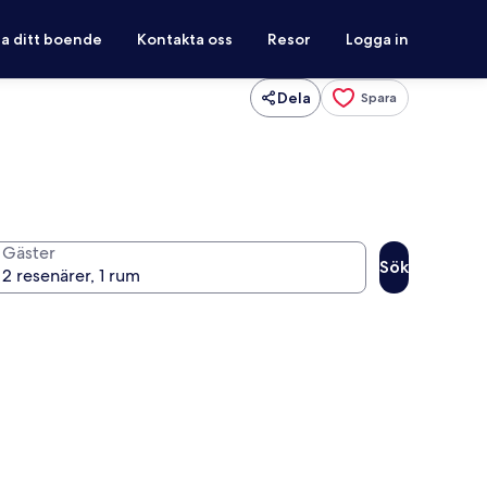
ra ditt boende
Kontakta oss
Resor
Logga in
Dela
Spara
Gäster
Sök