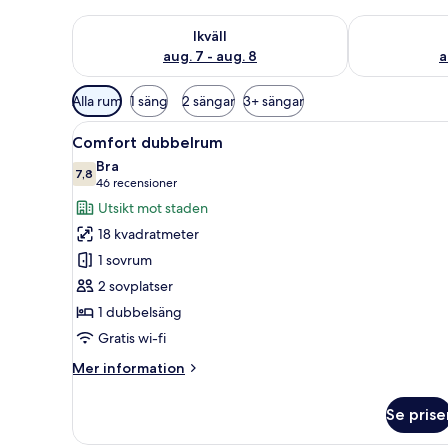
Kontrollera tillgängligheten för ikväll aug. 7 - aug. 8
Kontrollera ti
Ikväll
aug. 7 - aug. 8
a
Tillgängliga
Alla rum
1 säng
2 sängar
3+ sängar
filter
Öppna
Ett hotellrum med en snyggt b
för
6
Comfort dubbelrum
alla
rum
Bra
foton
7,8
7,8 av 10
(46 recensioner)
46 recensioner
för
Utsikt mot staden
Comfort
18 kvadratmeter
dubbelrum
1 sovrum
2 sovplatser
1 dubbelsäng
Gratis wi-fi
Mer
Mer information
information
om
Se prise
Comfort
dubbelrum