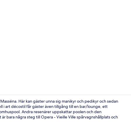
Juniorsvit -
ce Masséna. Här kan gäster unna sig manikyr och pedikyr och sedan
i art décostil får gäster även tillgång till en bar/lounge, ett
omhuspool. Andra resenärer uppskattar poolen och den
Boendets fas
är bara några steg till Opera - Vieille Ville spårvagnshållplats och