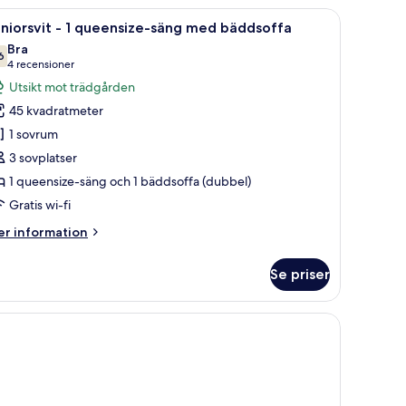
attduksbord, en lampa och utsikt över byggnader genom ett stort fönster.
ppna
Ett hotellrum med en säng, ett skrivbord, en s
8
sikt
niorsvit - 1 queensize-säng med bäddsoffa
la
ot
Bra
ädgården
oton
6
7,6 av 10
(4 recensioner)
4 recensioner
ör
Utsikt mot trädgården
uniorsvit
45 kvadratmeter
1 sovrum
3 sovplatser
ueensize-
1 queensize-säng och 1 bäddsoffa (dubbel)
äng
ed
Gratis wi-fi
äddsoffa
er
r information
formation
m
Se priser
niorsvit
eensize-
ng
ed
ddsoffa