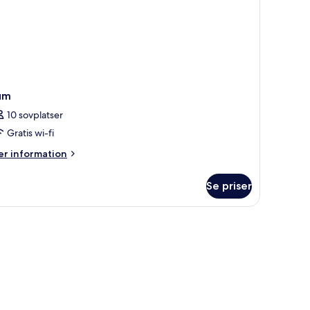
um
10 sovplatser
Gratis wi-fi
er
r information
formation
m
Se priser
um