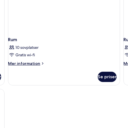
Rum
R
10 sovplatser
Gratis wi-fi
Mer
M
Mer information
Me
information
in
om
o
r
Se priser
Rum
R