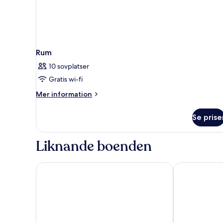
Rum
10 sovplatser
Gratis wi-fi
Mer
Mer information
information
om
Se prise
Rum
Liknande boenden
HOTEL AMBASSADOR NICE
Hotel West E