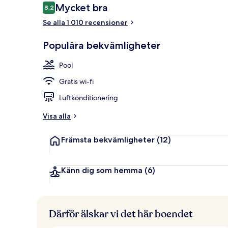
Recensioner
Mycket bra
8,2
8,2 av 10,
Se alla 1 010 recensioner
Exteriör
Populära bekvämligheter
Pool
Gratis wi-fi
Luftkonditionering
Visa alla
Främsta bekvämligheter
(12)
Känn dig som hemma
(6)
Därför älskar vi det här boendet