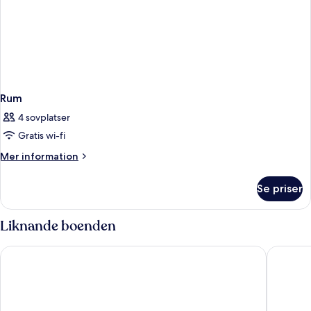
Rum
4 sovplatser
Gratis wi-fi
Mer
Mer information
information
om
Se priser
Rum
Liknande boenden
Hôtel 1770 & Spa
Terre de