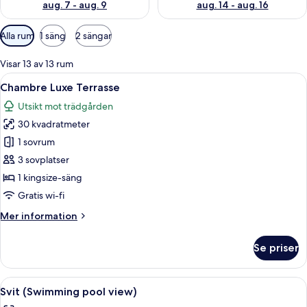
aug. 7 - aug. 9
aug. 14 - aug. 16
Tillgängliga
Alla rum
1 säng
2 sängar
filter
för
Visar 13 av 13 rum
rum
Öppna
Ett hotellrum med en säng, ett nattdu
5
Chambre Luxe Terrasse
alla
Utsikt mot trädgården
foton
30 kvadratmeter
för
Chambre
1 sovrum
Luxe
3 sovplatser
Terrasse
1 kingsize-säng
Gratis wi-fi
Mer
Mer information
information
om
Se priser
Chambre
Luxe
Terrasse
Öppna
Svit (Swimming pool view) | Sängtillbe
4
Svit (Swimming pool view)
alla