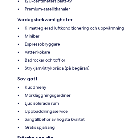
120-centimeters platt-tv
Premium-satellitkanaler
Vardagsbekvämligheter
Klimatreglerad luftkonditionering och uppvärmning
Minibar
Espressobryggare
Vattenkokare
Badrockar och tofflor
Strykjärn/strykbräda (på begäran)
Sov gott
Kuddmeny
Mörkläggningsgardiner
Ljudisolerade rum
Uppbäddningsservice
Sängtillbehör av högsta kvalitet
Gratis spjälsäng
Fräscha upp dig