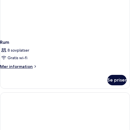
Rum
8 sovplatser
Gratis wi-fi
Mer
Mer information
information
om
Se priser
Rum