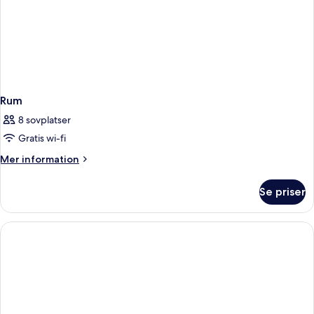
Rum
8 sovplatser
Gratis wi-fi
Mer
Mer information
information
om
Se priser
Rum