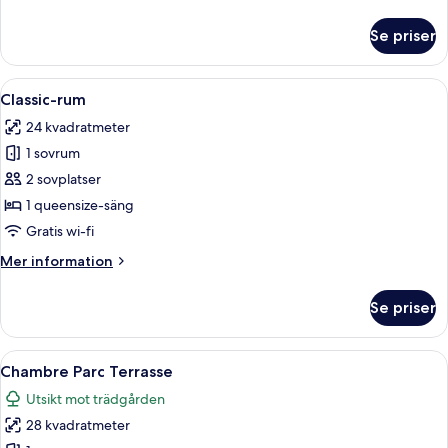
information
om
Se priser
Svit
-
utsikt
Öppna
Classic-rum | Sängtillbehör av högsta 
2
mot
Classic-rum
alla
trädgården
24 kvadratmeter
foton
1 sovrum
för
Classic-
2 sovplatser
rum
1 queensize-säng
Gratis wi-fi
Mer
Mer information
information
om
Se priser
Classic-
rum
Öppna
Ett sovrum med en stor säng, två sän
4
Chambre Parc Terrasse
alla
Utsikt mot trädgården
foton
28 kvadratmeter
för