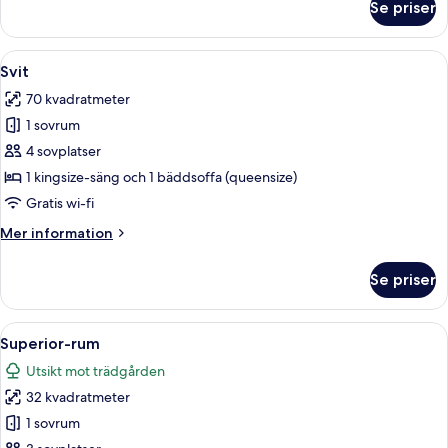
Se priser
Juniorsvit
Öppna
Svit | Sängtillbehör av högsta kvalitet
3
Svit
alla
70 kvadratmeter
foton
1 sovrum
för
Svit
4 sovplatser
1 kingsize-säng och 1 bäddsoffa (queensize)
Gratis wi-fi
Mer
Mer information
information
om
Se priser
Svit
Öppna
Superior-rum | Sängtillbehör av högst
4
Superior-rum
alla
Utsikt mot trädgården
foton
32 kvadratmeter
för
Superior-
1 sovrum
rum