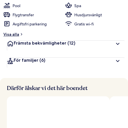
t
Pool
Spa
y
g
Flygtransfer
Husdjursvänligt
Avgiftsfri parkering
Gratis wi-fi
a
v
Visa alla
r
Främsta bekvämligheter
(12)
e
s
e
För familjer
(6)
n
ä
r
e
r
Därför älskar vi det här boendet