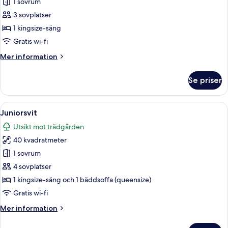
Chambre
1 sovrum
Parc
3 sovplatser
Terrasse
1 kingsize-säng
Gratis wi-fi
Mer
Mer information
information
om
Se priser
Chambre
Parc
Terrasse
Öppna
Juniorsvit | Sängtillbehör av högsta k
4
Juniorsvit
alla
Utsikt mot trädgården
foton
40 kvadratmeter
för
Juniorsvit
1 sovrum
4 sovplatser
1 kingsize-säng och 1 bäddsoffa (queensize)
Gratis wi-fi
Mer
Mer information
information
om