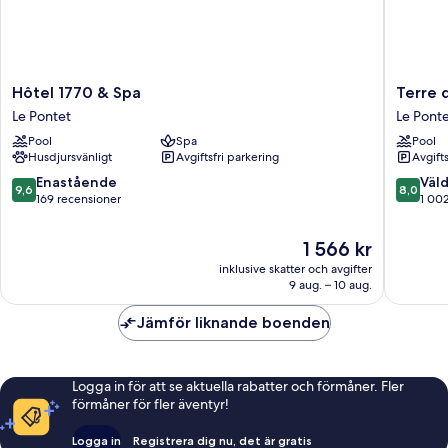
Hôtel
Terre
Hôtel 1770 & Spa
Terre 
1770
de
Le Pontet
Le Pont
&
Provenc
Pool
Spa
Pool
Spa
Hôtel
Husdjursvänligt
Avgiftsfri parkering
Avgift
Le
&
Pontet
Spa
9.6
8.0
Enastående
Väld
9,6
8,0
Le
av
av
169 recensioner
1 00
Pontet
10,
10,
Enastående,
Väldigt
Priset
1 566 kr
169 recensioner
bra,
är
inklusive skatter och avgifter
1 002 re
1 566 kr
9 aug. – 10 aug.
Jämför liknande boenden
Logga in för att se aktuella rabatter och förmåner. Fler
förmåner för fler äventyr!
Logga in
Registrera dig nu, det är gratis