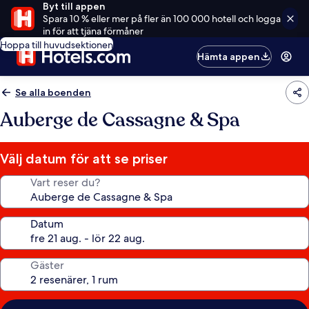
Byt till appen
Spara 10 % eller mer på fler än 100 000 hotell och logga
in för att tjäna förmåner
Hoppa till huvudsektionen
Hämta appen
Se alla boenden
Auberge de Cassagne & Spa
Välj datum för att se priser
Vart reser du?
Datum
Gäster