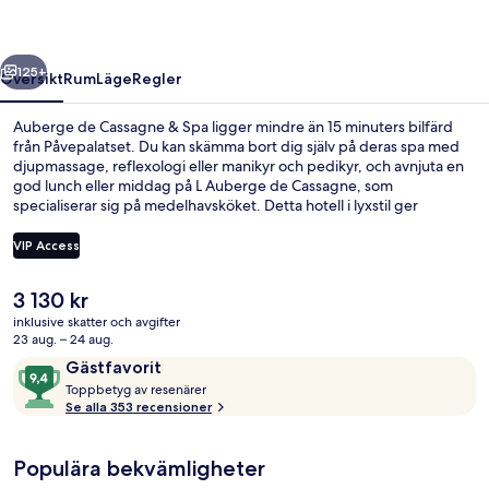
Spa
regående
Nästa
125+
Översikt
Rum
Läge
Regler
Auberge de Cassagne & Spa ligger mindre än 15 minuters bilfärd
från Påvepalatset. Du kan skämma bort dig själv på deras spa med
djupmassage, reflexologi eller manikyr och pedikyr, och avnjuta en
god lunch eller middag på L Auberge de Cassagne, som
specialiserar sig på medelhavsköket. Detta hotell i lyxstil ger
dessutom tillgång till en inomhuspool, en bar/lounge och ett
fitnesscenter.
VIP Access
Det
3 130 kr
Behandlingsrum för par, bastu, bubb
nuvarande
inklusive skatter och avgifter
priset
23 aug. – 24 aug.
är
Recensioner
9,4
Gästfavorit
3 130 kr
T
av
Toppbetyg av resenärer
o
Se alla 353 recensioner
10,
p
Gästfavorit
p
Populära bekvämligheter
b
e