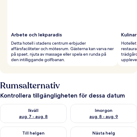
Arbete och lekparadis
Kulinar
Detta hotell i stadens centrum erbjuder
Hotellet
affärsfaciliteter och mötesrum. Gästerna kan varva ner
restaura
på spaet, njuta av massage eller spela en runda på
trädgård
den intilliggande golfbanan.
uppleve
Rumsalternativ
Kontrollera tillgängligheten för dessa datum
Kontrollera tillgängligheten för ikväll aug. 7 - aug. 8
Kontrollera tillgängligheten f
Ikväll
Imorgon
aug. 7 - aug. 8
aug. 8 - aug. 9
Kontrollera tillgängligheten för den här helgen aug. 7 - aug. 9
Kontrollera tillgängligheten fö
Till helgen
Nästa helg