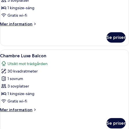
3 sovplatser
1 kingsize-säng
Gratis wi-fi
Mer
Mer information
information
om
Se priser
Superior-
rum
Öppna
Chambre Luxe Balcon | Sängtillbehör a
4
Chambre Luxe Balcon
alla
Utsikt mot trädgården
foton
30 kvadratmeter
för
Chambre
1 sovrum
Luxe
3 sovplatser
Balcon
1 kingsize-säng
Gratis wi-fi
Mer
Mer information
information
om
Se priser
Chambre