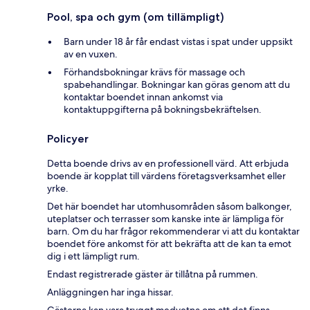
Pool, spa och gym (om tillämpligt)
Barn under 18 år får endast vistas i spat under uppsikt
av en vuxen.
Förhandsbokningar krävs för massage och
spabehandlingar. Bokningar kan göras genom att du
kontaktar boendet innan ankomst via
kontaktuppgifterna på bokningsbekräftelsen.
Policyer
Detta boende drivs av en professionell värd. Att erbjuda
boende är kopplat till värdens företagsverksamhet eller
yrke.
Det här boendet har utomhusområden såsom balkonger,
uteplatser och terrasser som kanske inte är lämpliga för
barn. Om du har frågor rekommenderar vi att du kontaktar
boendet före ankomst för att bekräfta att de kan ta emot
dig i ett lämpligt rum.
Endast registrerade gäster är tillåtna på rummen.
Anläggningen har inga hissar.
Gästerna kan vara tryggt medvetna om att det finns