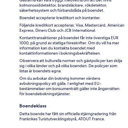
kolmonoxiddetektor, brandsläckare, rökdetektor,
säkerhetssystem och förbandslåda på boendet.
Boendet accepterar kreditkort och kontanter.
Följande kreditkort accepteras: Visa, Mastercard, American
Express, Diners Club och JCB International.
Kontanttransaktioner på boendet får inte överstiga EUR
1000, på grund av statliga föreskrifter. Om du vill ha mer
information kan du kontakta boendet med
kontaktinformationen i bokningsbekräftelsen.
Observera att kulturella normer och gästpolicyer kan skilja
sig i olika länder och på olika boenden. De policyer som
listas är boendets egna.
Om du avbokar din bokning kommer värdens
avbokningspolicy att gälla. I enlighet med EU-
bestämmelser om konsumenträtt gäller inte ångerrätten
för boendebokningstjänster.
Boendeklass
Detta boende har fått sin officiella stjärngradering från
Frankrikes Turistutvecklingsbyrå, ATOUT France.