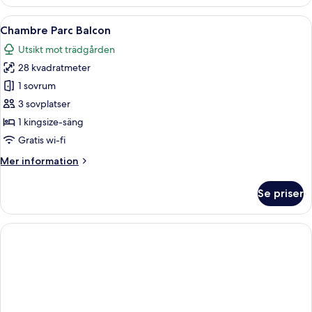
Luxe
Balcon
Öppna
Chambre Parc Balcon | Sängtillbehör a
3
Chambre Parc Balcon
alla
Utsikt mot trädgården
foton
28 kvadratmeter
för
Chambre
1 sovrum
Parc
3 sovplatser
Balcon
1 kingsize-säng
Gratis wi-fi
Mer
Mer information
information
om
Se priser
Chambre
Parc
Balcon