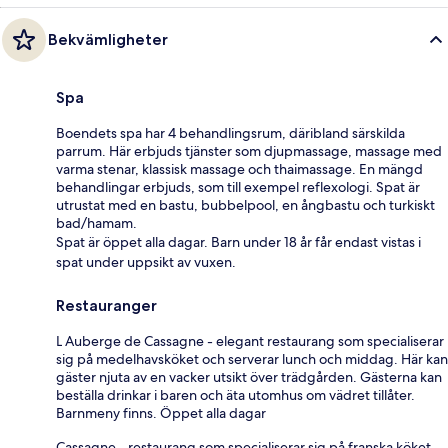
Bekvämligheter
Spa
Boendets spa har 4 behandlingsrum, däribland särskilda
parrum. Här erbjuds tjänster som djupmassage, massage med
varma stenar, klassisk massage och thaimassage. En mängd
behandlingar erbjuds, som till exempel reflexologi. Spat är
utrustat med en bastu, bubbelpool, en ångbastu och turkiskt
bad/hamam.
Spat är öppet alla dagar. Barn under 18 år får endast vistas i
spat under uppsikt av vuxen.
Restauranger
L Auberge de Cassagne - elegant restaurang som specialiserar
sig på medelhavsköket och serverar lunch och middag. Här kan
gäster njuta av en vacker utsikt över trädgården. Gästerna kan
beställa drinkar i baren och äta utomhus om vädret tillåter.
Barnmeny finns. Öppet alla dagar
Cassagne - restaurang som specialiserar sig på franska köket.