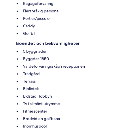
Bagageförvaring
Flerspråkig personal
Portier/piccolo
Caddy
Golfbil
Boendet och bekvämligheter
5 byggnader
Byggdes 1850
Värdeförvaringsskåp i receptionen
Trädgård
Terrass
Bibliotek
Eldstad i lobbyn
Tv i allmänt utrymme
Fitnesscenter
Bredvid en golfbana
Inomhuspool