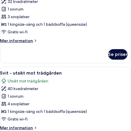
32 kvadratmeter
foton
1 sovrum
för
Svit
3 sovplatser
(Swimming
1 kingsize-säng och 1 bäddsoffa (queensize)
pool
Gratis wi-fi
view)
Mer
Mer information
information
om
Se priser
Svit
(Swimming
pool
Öppna
Svit - utsikt mot trädgården | Sängtil
6
view)
Svit - utsikt mot trädgården
alla
Utsikt mot trädgården
foton
40 kvadratmeter
för
Svit
1 sovrum
-
4 sovplatser
utsikt
1 kingsize-säng och 1 bäddsoffa (queensize)
mot
Gratis wi-fi
trädgården
Mer
Mer information