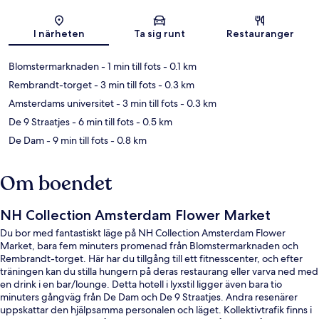
Karta
I närheten
Ta sig runt
Restauranger
Blomstermarknaden
- 1 min till fots
- 0.1 km
Rembrandt-torget
- 3 min till fots
- 0.3 km
Amsterdams universitet
- 3 min till fots
- 0.3 km
De 9 Straatjes
- 6 min till fots
- 0.5 km
De Dam
- 9 min till fots
- 0.8 km
Om boendet
NH Collection Amsterdam Flower Market
Du bor med fantastiskt läge på NH Collection Amsterdam Flower
Market, bara fem minuters promenad från Blomstermarknaden och
Rembrandt-torget. Här har du tillgång till ett fitnesscenter, och efter
träningen kan du stilla hungern på deras restaurang eller varva ned med
en drink i en bar/lounge. Detta hotell i lyxstil ligger även bara tio
minuters gångväg från De Dam och De 9 Straatjes. Andra resenärer
uppskattar den hjälpsamma personalen och läget. Kollektivtrafik finns i