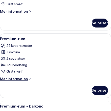
Gratis wi-fi
Mer
Mer information
information
om
Se priser
Superior-
rum
Öppna
Ett hotellrum med två sängar, ett skriv
19
Premium-rum
alla
26 kvadratmeter
foton
1 sovrum
för
Premium-
2 sovplatser
rum
1 dubbelsäng
Gratis wi-fi
Mer
Mer information
information
om
Se priser
Premium-
rum
Öppna
Ett hotellrum med en stor säng, ett sk
13
Premium-rum - balkong
alla