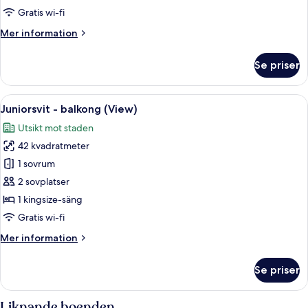
Gratis wi-fi
Mer
Mer information
information
om
Se priser
Premium-
rum
(View)
Öppna
Juniorsvit - balkong (View) | Minibar,
11
Juniorsvit - balkong (View)
alla
Utsikt mot staden
foton
42 kvadratmeter
för
Juniorsvit
1 sovrum
-
2 sovplatser
balkong
1 kingsize-säng
(View)
Gratis wi-fi
Mer
Mer information
information
om
Se priser
Juniorsvit
-
balkong
Liknande boenden