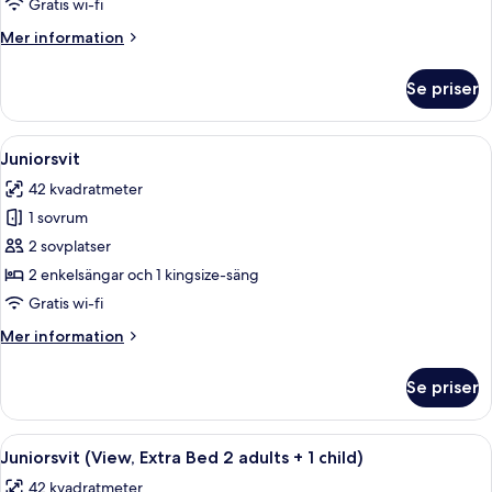
Gratis wi-fi
Bed
Mer
Mer information
3
information
adults)
om
Se priser
Premium-
rum
(Extra
Öppna
Ett hotellrum med två sängar, ett run
14
Bed
Juniorsvit
alla
3
42 kvadratmeter
adults)
foton
1 sovrum
för
Juniorsvit
2 sovplatser
2 enkelsängar och 1 kingsize-säng
Gratis wi-fi
Mer
Mer information
information
om
Se priser
Juniorsvit
Öppna
Ett modernt hotellrum med en stor säng
13
Juniorsvit (View, Extra Bed 2 adults + 1 child)
alla
42 kvadratmeter