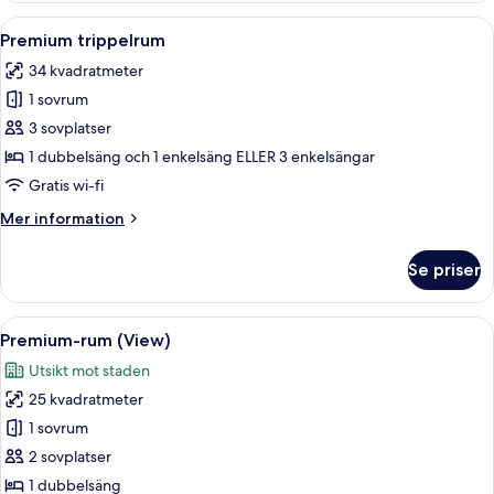
(View)
Öppna
Ett modernt hotellrum med en stor sän
9
Premium trippelrum
alla
34 kvadratmeter
foton
1 sovrum
för
Premium
3 sovplatser
trippelrum
1 dubbelsäng och 1 enkelsäng ELLER 3 enkelsängar
Gratis wi-fi
Mer
Mer information
information
om
Se priser
Premium
trippelrum
Öppna
Ett modernt hotellrum med en stor säng,
13
Premium-rum (View)
alla
Utsikt mot staden
foton
25 kvadratmeter
för
Premium-
1 sovrum
rum
2 sovplatser
(View)
1 dubbelsäng