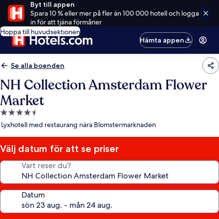
Byt till appen
Spara 10 % eller mer på fler än 100 000 hotell och logga
in för att tjäna förmåner
Hoppa till huvudsektionen
Hämta appen
Se alla boenden
NH Collection Amsterdam Flower
Market
4.5-
stjärnigt
Lyxhotell med restaurang nära Blomstermarknaden
boende
Välj datum för att se priser
Vart reser du?
Datum