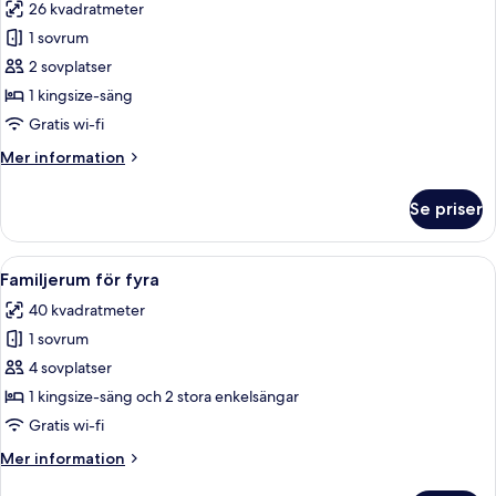
26 kvadratmeter
foton
1 sovrum
för
Premium-
2 sovplatser
rum
1 kingsize-säng
-
Gratis wi-fi
balkong
Mer
Mer information
information
om
Se priser
Premium-
rum
-
Öppna
Ett modernt hotellrum med två sängar, 
11
balkong
Familjerum för fyra
alla
40 kvadratmeter
foton
1 sovrum
för
Familjerum
4 sovplatser
för
1 kingsize-säng och 2 stora enkelsängar
fyra
Gratis wi-fi
Mer
Mer information
information