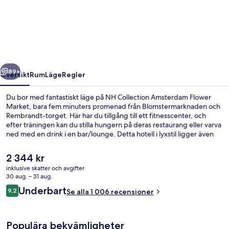
Collection
Amsterdam
Flower
Market
regående
Nästa
89+
Översikt
Rum
Läge
Regler
Du bor med fantastiskt läge på NH Collection Amsterdam Flower
Market, bara fem minuters promenad från Blomstermarknaden och
Rembrandt-torget. Här har du tillgång till ett fitnesscenter, och
efter träningen kan du stilla hungern på deras restaurang eller varva
ned med en drink i en bar/lounge. Detta hotell i lyxstil ligger även
bara tio minuters gångväg från De Dam och De 9 Straatjes. Andra
resenärer uppskattar den hjälpsamma personalen och läget.
Det
2 344 kr
Kollektivtrafik finns i närheten. Det är bara några steg till Muntplein
nuvarande
inklusive skatter och avgifter
spårvagnshållplats och till Koningsplein hållplats tar det 4 minuter
priset
30 aug. – 31 aug.
att gå.
Komplett frukost varje dag mot avgift
är
Recensioner
Underbart
9,2
Se alla 1 006 recensioner
2 344 kr
9,2 av 10,
Populära bekvämligheter