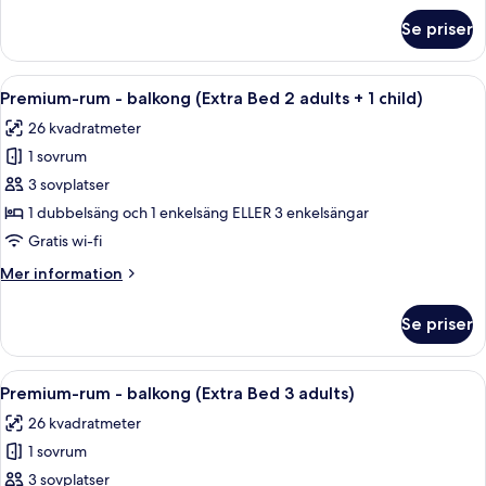
om
Se priser
Juniorsvit
(View,
Extra
Öppna
Ett hotellrum med en stor säng, ett sk
13
Bed
Premium-rum - balkong (Extra Bed 2 adults + 1 child)
alla
3
26 kvadratmeter
Adults)
foton
1 sovrum
för
Premium-
3 sovplatser
rum
1 dubbelsäng och 1 enkelsäng ELLER 3 enkelsängar
-
Gratis wi-fi
balkong
Mer
Mer information
(Extra
information
Bed
om
Se priser
Premium-
2
rum
adults
-
Öppna
Ett hotellrum med en stor säng, ett sk
+
13
balkong
Premium-rum - balkong (Extra Bed 3 adults)
alla
1
(Extra
26 kvadratmeter
Bed
foton
child)
2
1 sovrum
för
adults
Premium-
3 sovplatser