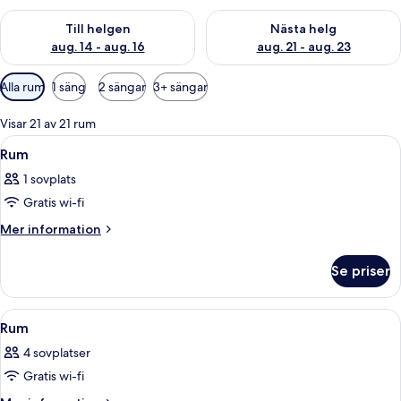
Kontrollera tillgängligheten för den här helgen aug. 14 - aug. 
Kontrollera tillgängligheten fö
Till helgen
Nästa helg
aug. 14 - aug. 16
aug. 21 - aug. 23
Tillgängliga
Alla rum
1 säng
2 sängar
3+ sängar
filter
för
Visar 21 av 21 rum
rum
Öppna
Ett hotellrum med en säng, ett skrivbor
17
Rum
alla
1 sovplats
foton
Gratis wi-fi
för
Rum
Mer
Mer information
information
om
Se priser
Rum
Öppna
Ett hotellrum med två sängar, ett skriv
17
Rum
alla
4 sovplatser
foton
Gratis wi-fi
för
Rum