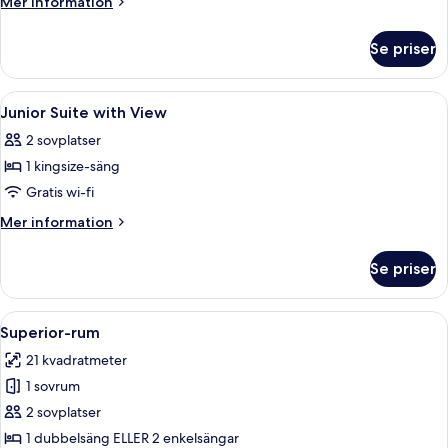
Mer
Mer information
information
om
Se priser
Rum
Öppna
Minibar, skrivbord, mörkläggningsgard
10
Junior Suite with View
alla
2 sovplatser
foton
1 kingsize-säng
för
Junior
Gratis wi-fi
Suite
Mer
Mer information
with
information
om
View
Se priser
Junior
Suite
with
Öppna
Ett modernt hotellrum med en stor sän
16
View
Superior-rum
alla
21 kvadratmeter
foton
1 sovrum
för
Superior-
2 sovplatser
rum
1 dubbelsäng ELLER 2 enkelsängar