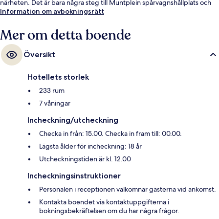
närheten. Det är bara några steg till Muntplein spårvagnshållplats och
till Koningsplein hållplats tar det 4 minuter att gå.
Information om avbokningsrätt
Mer om detta boende
Översikt
Hotellets storlek
233 rum
7 våningar
Incheckning/utcheckning
Checka in från: 15.00. Checka in fram till: 00.00.
Lägsta ålder för incheckning: 18 år
Utcheckningstiden är kl. 12.00
Incheckningsinstruktioner
Personalen i receptionen välkomnar gästerna vid ankomst.
Kontakta boendet via kontaktuppgifterna i
bokningsbekräftelsen om du har några frågor.