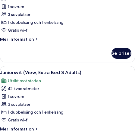
foton
1 sovrum
för
Juniorsvit
3 sovplatser
(View,
1 dubbelsäng och 1 enkelsäng
Extra
Gratis wi-fi
Bed
Mer
Mer information
2
information
adults
om
Se priser
Juniorsvit
+
(View,
1
Extra
Öppna
Ett modernt hotellrum med en stor säng
child)
13
Bed
Juniorsvit (View, Extra Bed 3 Adults)
alla
2
Utsikt mot staden
adults
foton
+
42 kvadratmeter
för
1
Juniorsvit
1 sovrum
child)
(View,
3 sovplatser
Extra
1 dubbelsäng och 1 enkelsäng
Bed
Gratis wi-fi
3
Mer
Mer information
Adults)
information