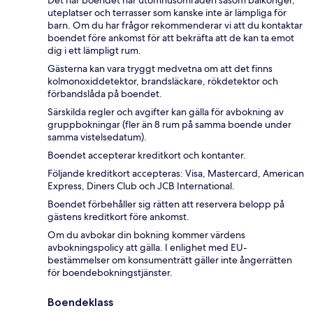
Det här boendet har utomhusområden såsom balkonger,
uteplatser och terrasser som kanske inte är lämpliga för
barn. Om du har frågor rekommenderar vi att du kontaktar
boendet före ankomst för att bekräfta att de kan ta emot
dig i ett lämpligt rum.
Gästerna kan vara tryggt medvetna om att det finns
kolmonoxiddetektor, brandsläckare, rökdetektor och
förbandslåda på boendet.
Särskilda regler och avgifter kan gälla för avbokning av
gruppbokningar (fler än 8 rum på samma boende under
samma vistelsedatum).
Boendet accepterar kreditkort och kontanter.
Följande kreditkort accepteras: Visa, Mastercard, American
Express, Diners Club och JCB International.
Boendet förbehåller sig rätten att reservera belopp på
gästens kreditkort före ankomst.
Om du avbokar din bokning kommer värdens
avbokningspolicy att gälla. I enlighet med EU-
bestämmelser om konsumenträtt gäller inte ångerrätten
för boendebokningstjänster.
Boendeklass