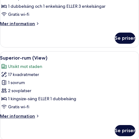
+
rum
1
1 dubbelsäng och 1 enkelsäng ELLER 3 enkelsängar
child)
-
Gratis wi-fi
balkong
Mer
Mer information
(Extra
information
Bed
om
Se priser
Premium-
3
rum
adults)
-
Öppna
Ett modernt hotellrum med en stor sän
9
balkong
Superior-rum (View)
alla
(Extra
Utsikt mot staden
Bed
foton
3
17 kvadratmeter
för
adults)
Superior-
1 sovrum
rum
2 sovplatser
(View)
1 kingsize-säng ELLER 1 dubbelsäng
Gratis wi-fi
Mer
Mer information
information
om
Se priser
Superior-
rum