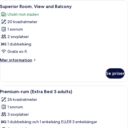
Öppna
Ett hotellrum med en stor säng, ett n
8
Superior Room, View and Balcony
alla
Utsikt mot staden
foton
20 kvadratmeter
för
Superior
1 sovrum
Room,
2 sovplatser
View
1 dubbelsäng
and
Gratis wi-fi
Balcony
Mer
Mer information
information
om
Se priser
Superior
Room,
View
Öppna
Ett hotellrum med två sängar, ett skriv
19
and
Premium-rum (Extra Bed 3 adults)
alla
Balcony
26 kvadratmeter
foton
1 sovrum
för
Premium-
3 sovplatser
rum
1 dubbelsäng och 1 enkelsäng ELLER 3 enkelsängar
(Extra