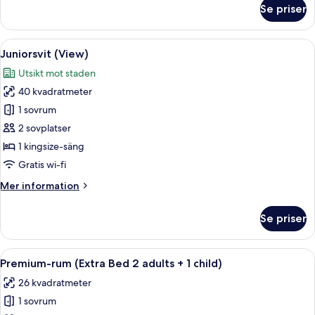
om
Se priser
Familjerum
för
fyra
Öppna
Ett modernt hotellrum med en stor säng
13
Juniorsvit (View)
alla
Utsikt mot staden
foton
40 kvadratmeter
för
Juniorsvit
1 sovrum
(View)
2 sovplatser
1 kingsize-säng
Gratis wi-fi
Mer
Mer information
information
om
Se priser
Juniorsvit
(View)
Öppna
Ett hotellrum med två sängar, ett skriv
19
Premium-rum (Extra Bed 2 adults + 1 child)
alla
26 kvadratmeter
foton
1 sovrum
för