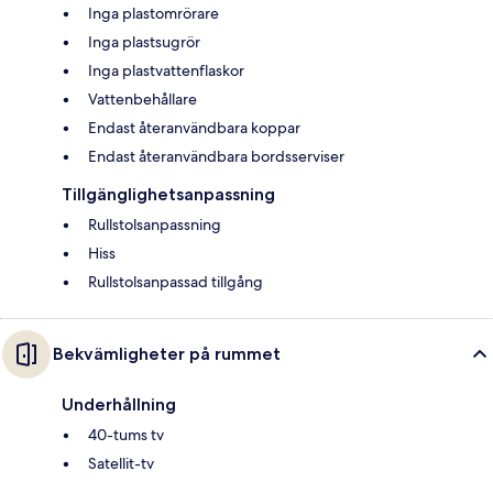
Inga plastomrörare
Inga plastsugrör
Inga plastvattenflaskor
Vattenbehållare
Endast återanvändbara koppar
Endast återanvändbara bordsserviser
Tillgänglighetsanpassning
Rullstolsanpassning
Hiss
Rullstolsanpassad tillgång
Bekvämligheter på rummet
Underhållning
40-tums tv
Satellit-tv