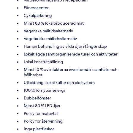
Värdeförvaringsskåp i receptionen
Fitnesscenter
Cykelparkering
Minst 80 % lokalproducerad mat
Veganska måltidsalternativ
Vegetariska måltidsalternativ
Human behandling av vilda djur i fångenskap
Lokalt ägda samt organiserade turer och aktiviteter
Lokal konstutställning
Minst 10 % av intäkterna investerade i samhälle och
hållbarhet
Utbildning i lokal kultur och ekosystem
100 % förnybar energi
Dubbelfönster
Minst 80 % LED-ljus
Policy för matavfall
Policy för återvinning
Inga plastflaskor