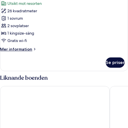
Utsikt mot resorten
foton
26 kvadratmeter
för
Standard
1 sovrum
dubbelrum
2 sovplatser
1 kingsize-säng
Gratis wi-fi
Mer
Mer information
information
om
Se priser
Standard
dubbelrum
Liknande boenden
Charmante Ferienwohnung am Salzhaff Familienurlaub
Idyllic 