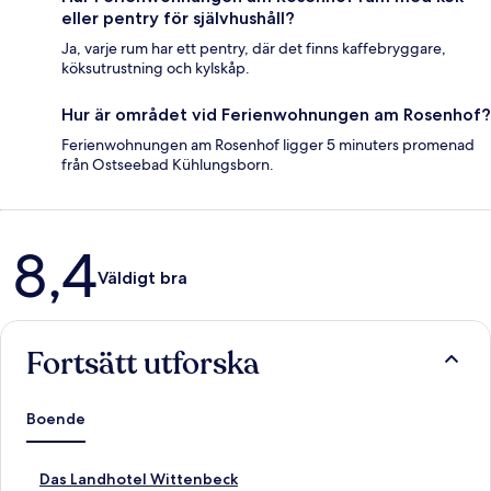
eller pentry för självhushåll?
Ja, varje rum har ett pentry, där det finns kaffebryggare,
köksutrustning och kylskåp.
Hur är området vid Ferienwohnungen am Rosenhof?
Ferienwohnungen am Rosenhof ligger 5 minuters promenad
från Ostseebad Kühlungsborn.
Recensioner
8,4
Väldigt bra
Fortsätt utforska
Boende
L
Das Landhotel Wittenbeck