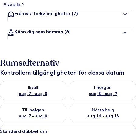
Visa alla
Främsta bekvämligheter
(7)
Känn dig som hemma
(6)
Rumsalternativ
Kontrollera tillgängligheten för dessa datum
Kontrollera tillgängligheten för ikväll aug. 7 - aug. 8
Kontrollera tillgängligheten f
Ikväll
Imorgon
aug. 7 - aug. 8
aug. 8 - aug. 9
Kontrollera tillgängligheten för den här helgen aug. 7 - aug. 9
Kontrollera tillgängligheten fö
Till helgen
Nästa helg
aug. 7 - aug. 9
aug. 14 - aug. 16
Öppna
Ett hotellrum med en säng, en bänk, e
15
Standard dubbelrum
alla