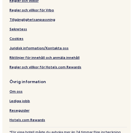
Regler och villkor
i
m
Regler och villkor för Vrbo
m
e
Tillgänglighetsanpassning
r
Sekretess
i
m
Cookies
H
a
Juridisk information/Kontakta oss
u
s
Riktlinjer för innehåll och anmäla innehåll
9
Regler och villkor för Hotels.com Rewards
9
8
1
Övrig information
Om oss
Lediga jobb
Reseguider
Hotels.com Rewards
*För vissa hotell måste du avboka mer än 24 timmar före incheckning.