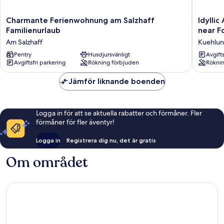
Charmante
Idyllic
Charmante Ferienwohnung am Salzhaff
Idylli
Ferienwohnung
Apartme
Familienurlaub
near F
am
in
Am Salzhaff
Kuehlu
Salzhaff
Kühlung
Familienurlaub
Pentry
Husdjursvänligt
German
Avgift
Avgiftsfri parkering
Rökning förbjuden
Röknin
Am
near
Salzhaff
Forest
Jämför liknande boenden
Kuehlun
Logga in för att se aktuella rabatter och förmåner. Fler
förmåner för fler äventyr!
Logga in
Registrera dig nu, det är gratis
Om området