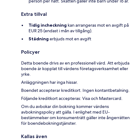
person per natt. Skatten gäller inte barn under 16 år.
Extra tillval
Tidig incheckning
kan arrangeras mot en avgift på
EUR 25 (endast i mån av tillgång).
Städning
erbjuds mot en avgift
Policyer
Detta boende drivs av en professionell värd. Att erbjuda
boende är kopplat till värdens företagsverksamhet eller
yrke.
Anläggningen har inga hissar.
Boendet accepterar kreditkort. Ingen kontantbetalning.
Följande kreditkort accepteras: Visa och Mastercard.
Om du avbokar din bokning kommer värdens
avbokningspolicy att gälla. I enlighet med EU-
bestämmelser om konsumenträtt gäller inte ångerrätten
för boendebokningstjänster.
Kallas även