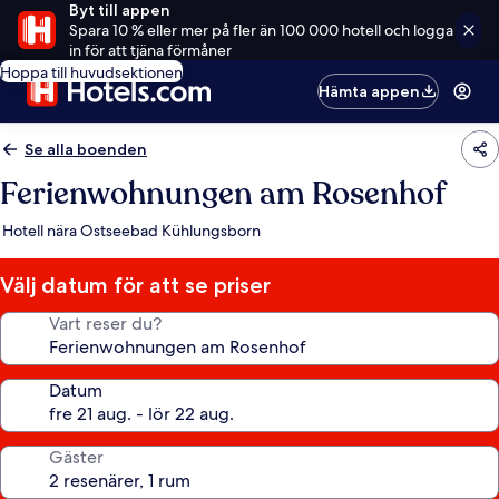
Byt till appen
Spara 10 % eller mer på fler än 100 000 hotell och logga
in för att tjäna förmåner
Hoppa till huvudsektionen
Hämta appen
Se alla boenden
Ferienwohnungen am Rosenhof
Hotell nära Ostseebad Kühlungsborn
Välj datum för att se priser
Vart reser du?
Datum
Gäster