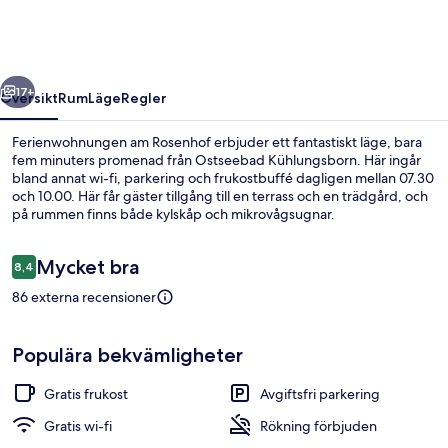
regående
Nästa
17+
Översikt
Rum
Läge
Regler
Ferienwohnungen am Rosenhof erbjuder ett fantastiskt läge, bara
fem minuters promenad från Ostseebad Kühlungsborn. Här ingår
bland annat wi-fi, parkering och frukostbuffé dagligen mellan 07.30
och 10.00. Här får gäster tillgång till en terrass och en trädgård, och
på rummen finns både kylskåp och mikrovågsugnar.
Recensioner
Mycket bra
8,4
8,4 av 10,
86 externa recensioner
Tv
Populära bekvämligheter
Gratis frukost
Avgiftsfri parkering
Gratis wi-fi
Rökning förbjuden