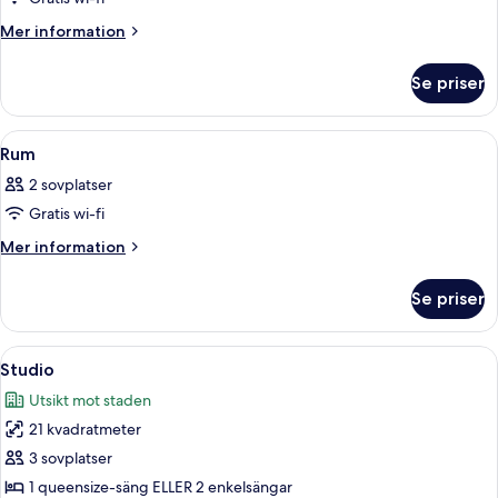
för
Rum
Mer
Mer information
information
om
Se priser
Rum
Öppna
Ett hotellrum med en säng, ett nattd
4
Rum
alla
2 sovplatser
foton
Gratis wi-fi
för
Rum
Mer
Mer information
information
om
Se priser
Rum
Öppna
Ett minimalistiskt sovrum med en sängg
6
Studio
alla
Utsikt mot staden
foton
21 kvadratmeter
för
Studio
3 sovplatser
1 queensize-säng ELLER 2 enkelsängar