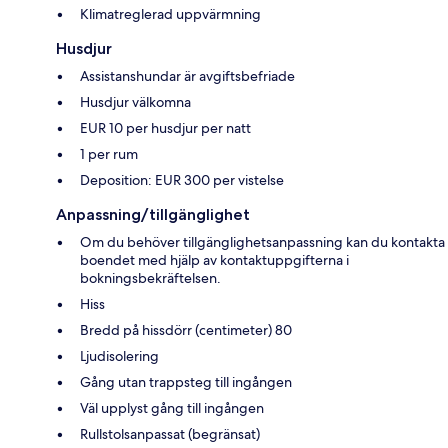
Klimatreglerad uppvärmning
Husdjur
Assistanshundar är avgiftsbefriade
Husdjur välkomna
EUR 10 per husdjur per natt
1 per rum
Deposition: EUR 300 per vistelse
Anpassning/tillgänglighet
Om du behöver tillgänglighetsanpassning kan du kontakta
boendet med hjälp av kontaktuppgifterna i
bokningsbekräftelsen.
Hiss
Bredd på hissdörr (centimeter) 80
Ljudisolering
Gång utan trappsteg till ingången
Väl upplyst gång till ingången
Rullstolsanpassat (begränsat)