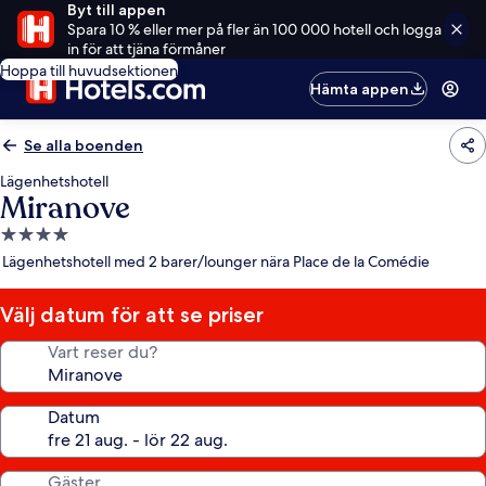
Byt till appen
Spara 10 % eller mer på fler än 100 000 hotell och logga
in för att tjäna förmåner
Hoppa till huvudsektionen
Hämta appen
Se alla boenden
Lägenhetshotell
Miranove
4.0-
stjärnigt
Lägenhetshotell med 2 barer/lounger nära Place de la Comédie
boende
Välj datum för att se priser
Vart reser du?
Datum
Gäster