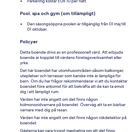
Parkering kostar EUR 10 per natt.
Pool, spa och gym (om tillämpligt)
Den säsongsöppna poolen är tillgänglig från 01 maj till
01 oktober.
Policyer
Detta boende drivs av en professionell värd. Att erbjuda
boende är kopplat till värdens företagsverksamhet eller
yrke.
Det här boendet har utomhusområden såsom balkonger,
uteplatser och terrasser som kanske inte är lämpliga för
barn. Om du har frågor rekommenderar vi att du kontaktar
boendet före ankomst för att bekräfta att de kan ta emot
dig i ett lämpligt rum.
Värden har inte angett om det finns någon
kolmonoxidvarnare på boendet. Överväg att ta en bärbar
varnare med dig på resan.
Värden har inte angett om det finns någon rökdetektor på
boendet.
Gästerna kan vara tryggt medvetna om att det finns