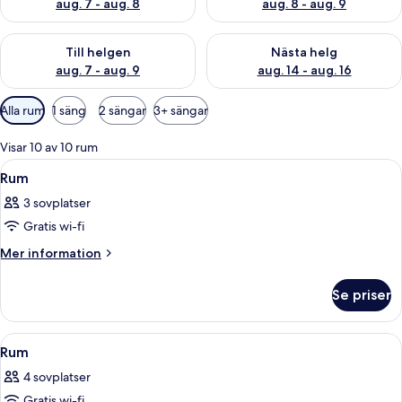
aug. 7 - aug. 8
aug. 8 - aug. 9
Kontrollera tillgängligheten för den här helgen aug. 7 - aug. 9
Kontrollera tillgängligheten fö
Till helgen
Nästa helg
aug. 7 - aug. 9
aug. 14 - aug. 16
Tillgängliga
Alla rum
1 säng
2 sängar
3+ sängar
filter
för
Visar 10 av 10 rum
rum
Öppna
Ett hotellrum med en säng, ett skrivbo
5
Rum
alla
3 sovplatser
foton
Gratis wi-fi
för
Rum
Mer
Mer information
information
om
Se priser
Rum
Öppna
Ett hotellrum med en säng, två sängb
4
Rum
alla
4 sovplatser
foton
Gratis wi-fi