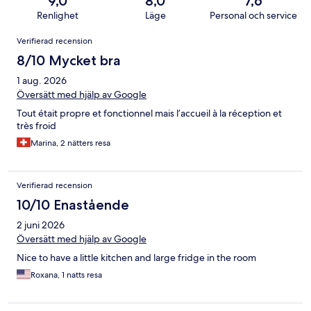
9,0
8,0
7,6
Renlighet
Läge
Personal och service
Recensioner
Verifierad recension
8/10 Mycket bra
1 aug. 2026
Översätt med hjälp av Google
Tout était propre et fonctionnel mais l’accueil à la réception et
très froid
Marina, 2 nätters resa
Verifierad recension
10/10 Enastående
2 juni 2026
Översätt med hjälp av Google
Nice to have a little kitchen and large fridge in the room
Roxana, 1 natts resa