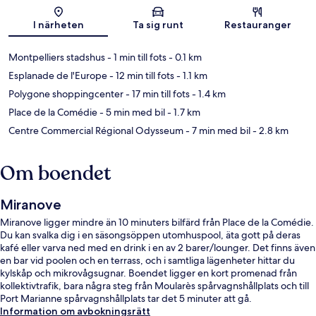
Karta
I närheten
Ta sig runt
Restauranger
Montpelliers stadshus
- 1 min till fots
- 0.1 km
Esplanade de l'Europe
- 12 min till fots
- 1.1 km
Polygone shoppingcenter
- 17 min till fots
- 1.4 km
Place de la Comédie
- 5 min med bil
- 1.7 km
Centre Commercial Régional Odysseum
- 7 min med bil
- 2.8 km
Om boendet
Miranove
Miranove ligger mindre än 10 minuters bilfärd från Place de la Comédie.
Du kan svalka dig i en säsongsöppen utomhuspool, äta gott på deras
kafé eller varva ned med en drink i en av 2 barer/lounger. Det finns även
en bar vid poolen och en terrass, och i samtliga lägenheter hittar du
kylskåp och mikrovågsugnar. Boendet ligger en kort promenad från
kollektivtrafik, bara några steg från Moularès spårvagnshållplats och till
Port Marianne spårvagnshållplats tar det 5 minuter att gå.
Information om avbokningsrätt