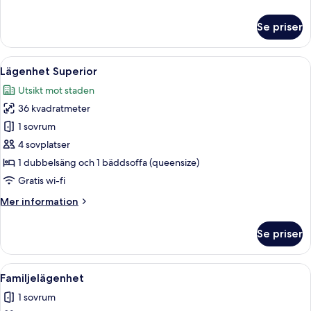
information
om
Se priser
Studio
Superior
Öppna
Ett modernt rum med en soffa, ett ma
5
Lägenhet Superior
alla
Utsikt mot staden
foton
36 kvadratmeter
för
Lägenhet
1 sovrum
Superior
4 sovplatser
1 dubbelsäng och 1 bäddsoffa (queensize)
Gratis wi-fi
Mer
Mer information
information
om
Se priser
Lägenhet
Superior
Öppna
Ett modernt vardagsrum med trägolv, e
4
Familjelägenhet
alla
1 sovrum
foton