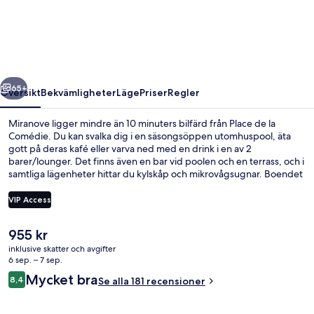
regående
Nästa
65+
Översikt
Bekvämligheter
Läge
Priser
Regler
Miranove ligger mindre än 10 minuters bilfärd från Place de la
Comédie. Du kan svalka dig i en säsongsöppen utomhuspool, äta
gott på deras kafé eller varva ned med en drink i en av 2
barer/lounger. Det finns även en bar vid poolen och en terrass, och i
samtliga lägenheter hittar du kylskåp och mikrovågsugnar. Boendet
ligger en kort promenad från kollektivtrafik, bara några steg från
Moularès spårvagnshållplats och till Port Marianne
VIP Access
spårvagnshållplats tar det 5 minuter att gå.
Det
955 kr
Restaurang
nuvarande
inklusive skatter och avgifter
priset
6 sep. – 7 sep.
är
Recensioner
Mycket bra
8,4
Se alla 181 recensioner
955 kr
8,4 av 10,