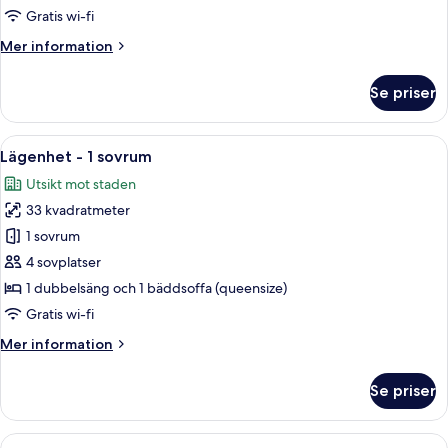
Gratis wi-fi
Mer
Mer information
information
om
Se priser
Studio
Öppna
Ett modernt hotellrum med en platt-TV
5
Lägenhet - 1 sovrum
alla
Utsikt mot staden
foton
33 kvadratmeter
för
Lägenhet
1 sovrum
-
4 sovplatser
1
1 dubbelsäng och 1 bäddsoffa (queensize)
sovrum
Gratis wi-fi
Mer
Mer information
information
om
Se priser
Lägenhet
-
1
Öppna
Ett modernt vardagsrum med en soffa