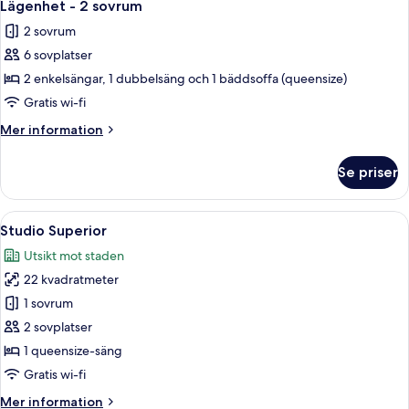
7
sovrum
Lägenhet - 2 sovrum
alla
2 sovrum
foton
6 sovplatser
för
Lägenhet
2 enkelsängar, 1 dubbelsäng och 1 bäddsoffa (queensize)
-
Gratis wi-fi
2
Mer
Mer information
sovrum
information
om
Se priser
Lägenhet
-
2
Öppna
Ett modernt hotellrum med en stor s
4
sovrum
Studio Superior
alla
Utsikt mot staden
foton
22 kvadratmeter
för
Studio
1 sovrum
Superior
2 sovplatser
1 queensize-säng
Gratis wi-fi
Mer
Mer information