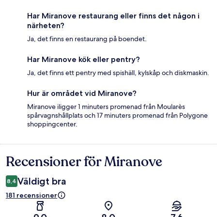
Har Miranove restaurang eller finns det någon i
närheten?
Ja, det finns en restaurang på boendet.
Har Miranove kök eller pentry?
Ja, det finns ett pentry med spishäll, kylskåp och diskmaskin.
Hur är området vid Miranove?
Miranove iligger 1 minuters promenad från Moularès
spårvagnshållplats och 17 minuters promenad från Polygone
shoppingcenter.
Recensioner för Miranove
Recensioner
Väldigt bra
8,4
181 recensioner