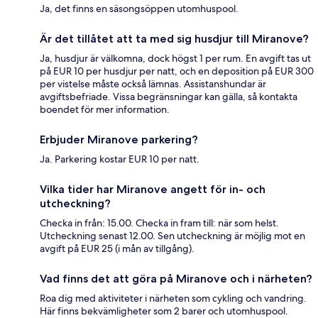
Ja, det finns en säsongsöppen utomhuspool.
Är det tillåtet att ta med sig husdjur till Miranove?
Ja, husdjur är välkomna, dock högst 1 per rum. En avgift tas ut
på EUR 10 per husdjur per natt, och en deposition på EUR 300
per vistelse måste också lämnas. Assistanshundar är
avgiftsbefriade. Vissa begränsningar kan gälla, så kontakta
boendet för mer information.
Erbjuder Miranove parkering?
Ja. Parkering kostar EUR 10 per natt.
Vilka tider har Miranove angett för in- och
utcheckning?
Checka in från: 15.00. Checka in fram till: när som helst.
Utcheckning senast 12.00. Sen utcheckning är möjlig mot en
avgift på EUR 25 (i mån av tillgång).
Vad finns det att göra på Miranove och i närheten?
Roa dig med aktiviteter i närheten som cykling och vandring.
Här finns bekvämligheter som 2 barer och utomhuspool.