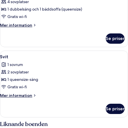
4 sovplatser
för
Familjelägenhet
1 dubbelsäng och 1 bäddsoffa (queensize)
Gratis wi-fi
Mer
Mer information
information
om
Se priser
Familjelägenhet
Öppna
Ett modernt vardagsrum med trägolv, e
4
Svit
alla
1 sovrum
foton
2 sovplatser
för
Svit
1 queensize-säng
Gratis wi-fi
Mer
Mer information
information
om
Se priser
Svit
Liknande boenden