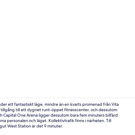
Signature Ki
er ett fantastiskt läge, mindre än en kvarts promenad från Vita
r tillgång till ett dygnet runt-öppet fitnesscenter, och dessutom
och Capital One Arena ligger dessutom bara fem minuters bilfärd
Juniorsvit -
 personalen och läget. Kollektivtrafik finns i närheten. Till
ragut West Station är det 9 minuter.