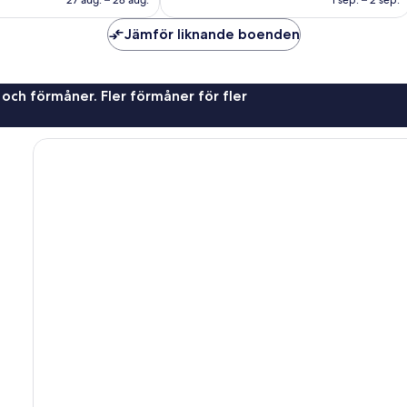
27 aug. – 28 aug.
1 sep. – 2 sep.
Jämför liknande boenden
 och förmåner. Fler förmåner för fler