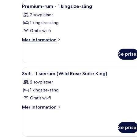
Öppna
Ett hotellrum med en säng, ett
8
kingsize-
Premium-rum - 1 kingsize-säng
alla
säng
2 sovplatser
foton
1 kingsize-säng
för
Premium-
Gratis wi-fi
rum
Mer
Mer information
-
information
om
1
Se prise
Premium-
kingsize-
rum
säng
-
Öppna
Ett hotellrum med en stor säng,
11
1
Svit - 1 sovrum (Wild Rose Suite King)
alla
kingsize-
2 sovplatser
säng
foton
1 kingsize-säng
för
Svit
Gratis wi-fi
-
Mer
Mer information
1
information
om
sovrum
Svit
(Wild
Se prise
-
Rose
1