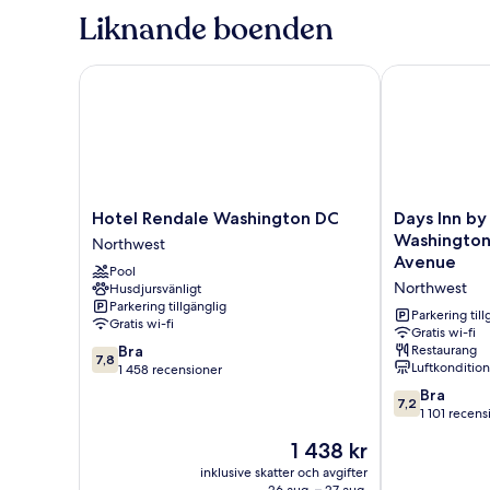
Suite
sovrum
Liknande boenden
(Wild
King)
Rose
Suite
Hotel Rendale Washington DC
Days Inn by 
King)
Hotel
Days
Hotel Rendale Washington DC
Days Inn b
Rendale
Inn
Washington
Northwest
Washington
by
Avenue
Pool
DC
Wyndham
Northwest
Husdjursvänligt
Northwest
Washington
Parkering tillgänglig
DC/Connectic
Parkering till
Gratis wi-fi
Avenue
Gratis wi-fi
7.8
Bra
Restaurang
Northwest
7,8
Luftkonditio
av
1 458 recensioner
10,
7.2
Bra
7,2
Bra,
av
1 101 recens
1 458 recensioner
10,
Priset
1 438 kr
Bra,
är
1 101 recensio
inklusive skatter och avgifter
1 438 kr