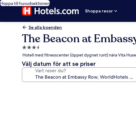
Hoppa till huvudsektionen
Shoppa resor
Se alla boenden
The Beacon at Embassy
3.5-
stjärnigt
Hotell med fitnesscenter (öppet dygnet runt) nära Vita Huse
boende
Välj datum för att se priser
Vart reser du?
Fotogalleri
för
The
Beacon
at
Embassy