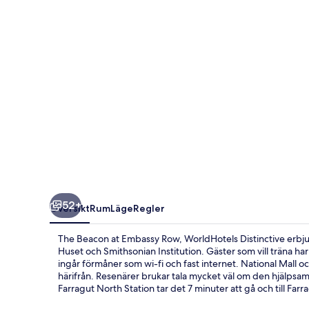
Row,
WorldHotels
Distinctive
52+
Översikt
Rum
Läge
Regler
The Beacon at Embassy Row, WorldHotels Distinctive erbjud
Huset och Smithsonian Institution. Gäster som vill träna ha
ingår förmåner som wi-fi och fast internet. National Mall 
härifrån. Resenärer brukar tala mycket väl om den hjälpsamma
Farragut North Station tar det 7 minuter att gå och till Far