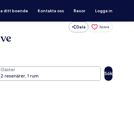
ra ditt boende
Kontakta oss
Resor
Logga in
Dela
Spara
ive
Gäster
Sök