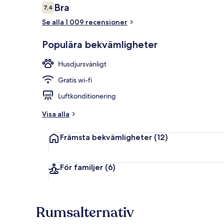
Recensioner
Bra
7,4
7,4 av 10,
Se alla 1 009 recensioner
Svit (Monume
Populära bekvämligheter
Husdjursvänligt
Gratis wi-fi
Luftkonditionering
Visa alla
Främsta bekvämligheter
(12)
För familjer
(6)
Rumsalternativ