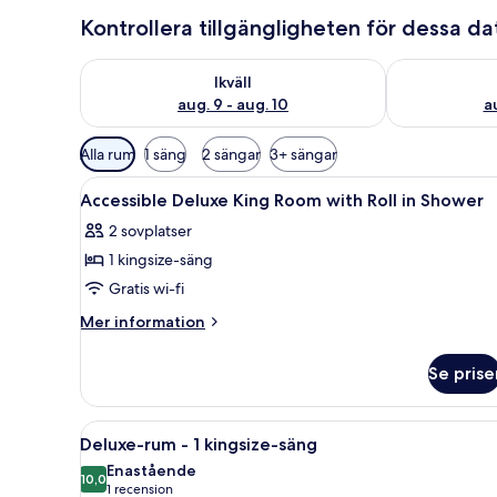
Kontrollera tillgängligheten för dessa d
Kontrollera tillgängligheten för ikväll aug. 9 - aug. 1
Kontrollera ti
Ikväll
aug. 9 - aug. 10
au
Tillgängliga
Alla rum
1 säng
2 sängar
3+ sängar
filter
Öppna
Sängtillbehör av högsta kvali
för
7
Accessible Deluxe King Room with Roll in Shower
alla
rum
2 sovplatser
foton
1 kingsize-säng
för
Accessible
Gratis wi-fi
Deluxe
Mer
Mer information
King
information
om
Room
Se prise
Accessible
with
Deluxe
Roll
King
Öppna
Ett hotellrum med en stor säng
12
in
Room
Deluxe-rum - 1 kingsize-säng
alla
with
Shower
Enastående
Roll
foton
10,0
10,0 av 10
(1 recension)
1 recension