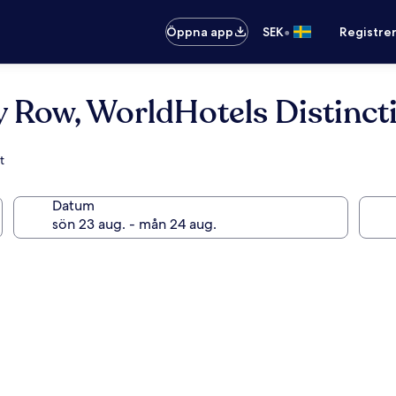
•
Öppna app
SEK
Registre
 Row, WorldHotels Distinct
t
Datum