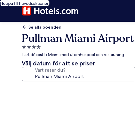
Hoppa till huvudsektionen
Se alla boenden
Pullman Miami Airport
4.0-
stjärnigt
I art décostil i Miami med utomhuspool och restaurang
boende
Välj datum för att se priser
Vart reser du?
Fotogalleri
för
Pullman
Miami
Airport