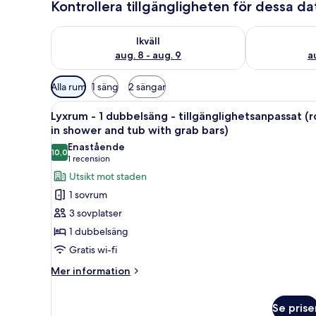
Kontrollera tillgängligheten för dessa d
Kontrollera tillgängligheten för ikväll aug. 8 - aug. 9
Kontrollera ti
Ikväll
aug. 8 - aug. 9
a
Tillgängliga
Alla rum
1 säng
2 sängar
filter
Öppna
Ett hotellrum med en stor sän
för
5
Lyxrum - 1 dubbelsäng - tillgänglighetsanpassat (ro
alla
rum
in shower and tub with grab bars)
foton
Enastående
10,0
för
10,0 av 10
(1 recension)
1 recension
Lyxrum
Utsikt mot staden
-
1 sovrum
1
3 sovplatser
dubbelsäng
1 dubbelsäng
-
Gratis wi-fi
tillgänglighetsanpassat
(roll
Mer
Mer information
information
in
om
shower
Se prise
Lyxrum