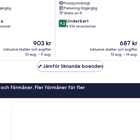
Husdjursvänligt
Palmer
gänglig
Parkering tillgänglig
Lake
Gratis wi-fi
9.2
ra
Underbart
9,2
av
sioner
4 516 recensioner
10,
Underbart,
Priset
Priset
903 kr
687 kr
4 516 recensioner
är
är
oner
inklusive skatter och avgifter
inklusive skatter och avgifter
903 kr
687 kr
10 aug. – 11 aug.
13 aug. – 14 aug.
Jämför liknande boenden
 och förmåner. Fler förmåner för fler