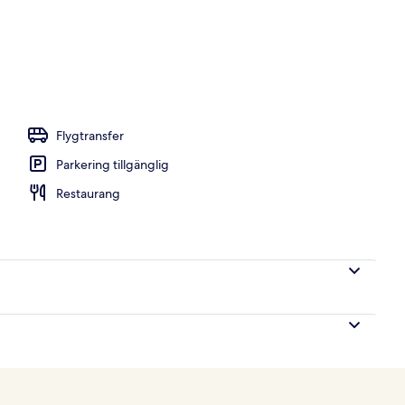
ed öppettider 07.00 till 19.00, och solstolar
Flygtransfer
Parkering tillgänglig
Restaurang