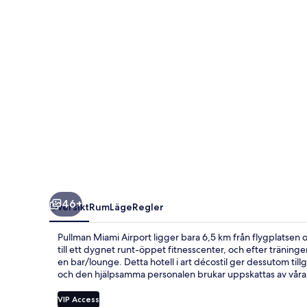
46+
Översikt
Rum
Läge
Regler
Pullman Miami Airport ligger bara 6,5 km från flygplatsen oc
till ett dygnet runt-öppet fitnesscenter, och efter träninge
en bar/lounge. Detta hotell i art décostil ger dessutom til
och den hjälpsamma personalen brukar uppskattas av våra 
VIP Access