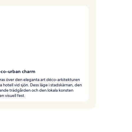
éco-urban charm
as över den eleganta art déco-arkitekturen
a hotell vid sjön. Dess läge i stadskärnan, den
ande trädgården och den lokala konsten
n visuell fest.