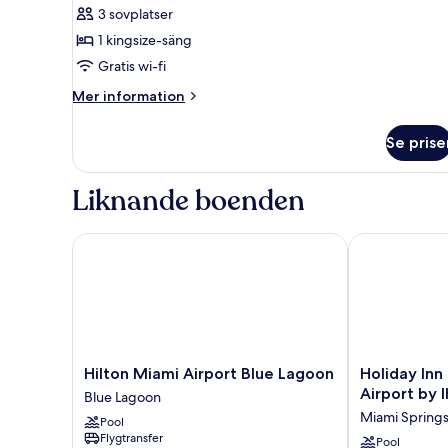
utsikt
3 sovplatser
Svit
mot
1 kingsize-säng
Presidential
lagunen
-
Gratis wi-fi
1
Mer
Mer information
kingsize-
information
om
säng
Se prise
Svit
(Lagoon
Presidential
Side
-
Liknande boenden
or
1
kingsize-
Top
säng
Hilton Miami Airport Blue Lagoon
Holiday Inn M
Floor)
(Lagoon
Side
or
Top
Floor)
Hilton
Holiday
Hilton Miami Airport Blue Lagoon
Holiday Inn
Miami
Inn
Airport by 
Blue Lagoon
Airport
Miami
Miami Spring
Pool
Blue
-
Flygtransfer
Lagoon
International
Pool