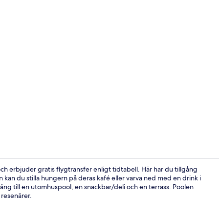
Creator vid
h erbjuder gratis flygtransfer enligt tidtabell. Här har du tillgång
n kan du stilla hungern på deras kafé eller varva ned med en drink i
lgång till en utomhuspool, en snackbar/deli och en terrass. Poolen
Exteriör
resenärer.