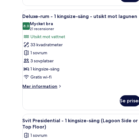
and
-
tub
1
Öppna
Ett hotellrum med en stor säng,
dubbelsäng
with
6
Deluxe-rum - 1 kingsize-säng - utsikt mot lagunen
-
alla
grab
Mycket bra
tillgänglighetsanpassat
foton
8,0
8,0 av 10
(21 recensioner)
bars)
21 recensioner
(roll
för
in
Utsikt mot vattnet
Deluxe-
shower
33 kvadratmeter
and
rum
tub
1 sovrum
-
with
3 sovplatser
1
grab
1 kingsize-säng
bars)
kingsize-
säng
Gratis wi-fi
-
Mer
Mer information
utsikt
information
om
mot
Se prise
Deluxe-
lagunen
rum
-
Öppna
Ett modernt hotellrum med en s
5
1
Svit Presidential - 1 kingsize-säng (Lagoon Side or
alla
kingsize-
Top Floor)
säng
foton
1 sovrum
-
för