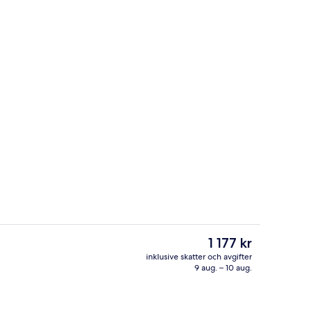
Svit Presidential - 1 kingsize-säng (L
eo
Det
1 177 kr
nuvarande
inklusive skatter och avgifter
priset
9 aug. – 10 aug.
Exteriör
är
1 177 kr