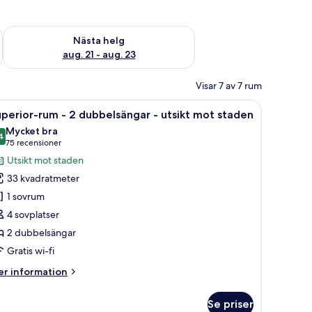
är helgen aug. 14 - aug. 16
Kontrollera tillgängligheten för nästa helg aug. 21 - aug. 23
Nästa helg
aug. 21 - aug. 23
Visar 7 av 7 rum
er.
vbord, en stol och konstverk på väggarna.
ppna
Ett hotellrum med två sängar, ett skrivbord, 
5
perior-rum - 2 dubbelsängar - utsikt mot staden
la
Mycket bra
oton
4
8,4 av 10
(75 recensioner)
75 recensioner
ör
Utsikt mot staden
uperior-
33 kvadratmeter
um
1 sovrum
4 sovplatser
2 dubbelsängar
ubbelsängar
Gratis wi-fi
sikt
er
r information
ot
formation
m
taden
Se priser
perior-