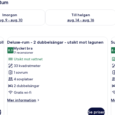
atum
llgängligheten för imorgon aug. 9 - aug. 10
Kontrollera tillgängligheten för den h
Imorgon
Till helgen
ug. 9 - aug. 10
aug. 14 - aug. 16
g, två sängbord med lampor, en väggmonterad TV och ett fönster med gardin
Öppna
Ett hotellrum med två sängar, ett skri
Ö
5
ll
Deluxe-rum - 2 dubbelsängar - utsikt mot lagunen
Su
alla
al
Mycket bra
foton
8,0
f
8,
8,0 av 10
(17 recensioner)
17 recensioner
för
f
Utsikt mot vattnet
Deluxe-
S
33 kvadratmeter
rum
r
1 sovrum
-
-
4 sovplatser
2
2
2 dubbelsängar
dubbelsängar
d
-
-
Gratis wi-fi
utsikt
ut
Mer
M
Mer information
Me
mot
m
information
in
om
o
lagunen
s
r
Se priser
Deluxe-
Su