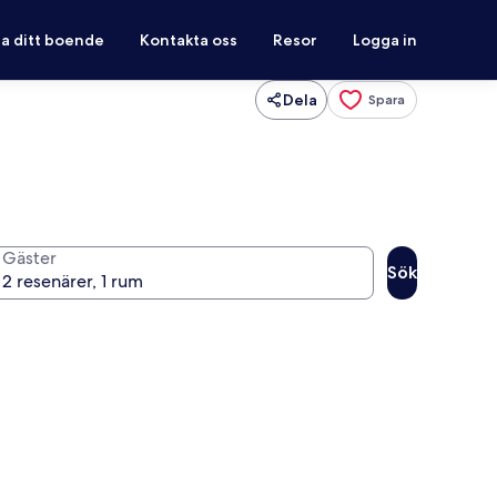
ra ditt boende
Kontakta oss
Resor
Logga in
Dela
Spara
Gäster
Sök