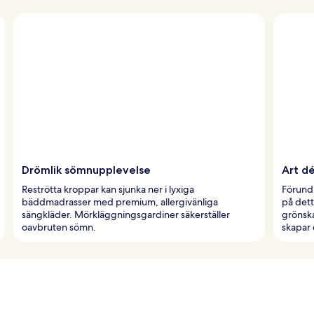
Drömlik sömnupplevelse
Art d
Reströtta kroppar kan sjunka ner i lyxiga
Förundr
bäddmadrasser med premium, allergivänliga
på dett
sängkläder. Mörkläggningsgardiner säkerställer
grönsk
oavbruten sömn.
skapar e