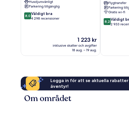
Husdjursvänligt
Flygtransfer
Blue
Airport
Parkering tillgänglig
Parkering till
Lagoon
by
Gratis wi-fi
8.0
Väldigt bra
IHG
8,0
av
4 298 recensioner
8.2
Miami
Väldigt b
8,2
10,
av
Springs
2 933 recen
Väldigt
10,
bra,
Väldigt
Priset
1 223 kr
4 298 recensioner
bra,
är
2 933 recensi
inklusive skatter och avgifter
1 223 kr
18 aug. – 19 aug.
Logga in för att se aktuella rabatter
äventyr!
Om området