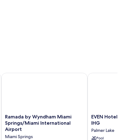
ort
Ramada by Wyndham Miami Springs/Miami International Air
EVEN Hotel Miami - Ai
Ramada
EVEN
Ramada by Wyndham Miami
EVEN Hotel Miami - A
by
Hotel
Springs/Miami International
IHG
Wyndham
Miami
Airport
Palmer Lake
Miami
-
Miami Springs
Springs/Miami
Airport
Pool