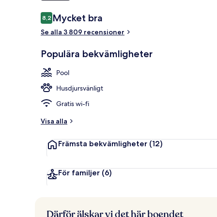
Recensioner
Mycket bra
8,2
8,2 av 10,
Utomhuspool m
Se alla 3 809 recensioner
Populära bekvämligheter
Pool
Husdjursvänligt
Gratis wi-fi
Visa alla
Främsta bekvämligheter
(12)
För familjer
(6)
Därför älskar vi det här boendet