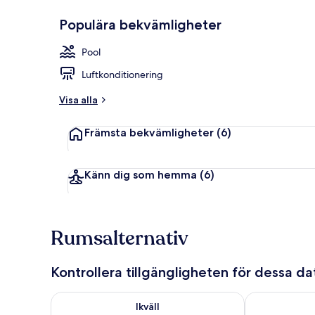
Populära bekvämligheter
Classic-rum 
Pool
Luftkonditionering
Visa alla
Främsta bekvämligheter
(6)
Känn dig som hemma
(6)
Rumsalternativ
Kontrollera tillgängligheten för dessa d
Kontrollera tillgängligheten för ikväll aug. 8 - aug. 9
Kontrollera ti
Ikväll