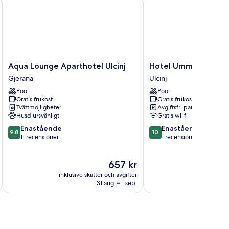
Aqua
Hotel
Aqua Lounge Aparthotel Ulcinj
Hotel Umma
Lounge
Umma
Gjerana
Ulcinj
Aparthotel
Ulcinj
Pool
Pool
Ulcinj
Gratis frukost
Gratis frukost
Gjerana
Tvättmöjligheter
Avgiftsfri parkering
Husdjursvänligt
Gratis wi-fi
9.8
10.0
Enastående
Enastående
9,8
10
av
av
11 recensioner
1 recension
10,
10,
Enastående,
Enastående,
Priset
657 kr
11 recensioner
1 recension
är
inklusive skatter och avgifter
657 kr
31 aug. – 1 sep.