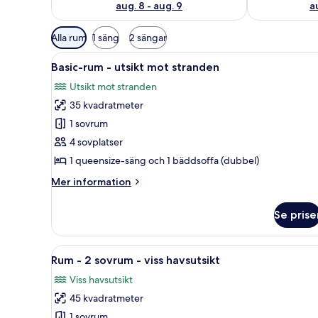
aug. 8 - aug. 9
a
Tillgängliga
Alla rum
1 säng
2 sängar
filter
Öppna
En kuststad med byggnader, en 
för
35
Basic-rum - utsikt mot stranden
alla
rum
Utsikt mot stranden
foton
35 kvadratmeter
för
Basic-
1 sovrum
rum
4 sovplatser
-
1 queensize-säng och 1 bäddsoffa (dubbel)
utsikt
Mer
Mer information
mot
information
stranden
om
Se prise
Basic-
rum
-
Öppna
En säng för en person med vit
6
utsikt
Rum - 2 sovrum - viss havsutsikt
alla
mot
Viss havsutsikt
stranden
foton
45 kvadratmeter
för
Rum
1 sovrum