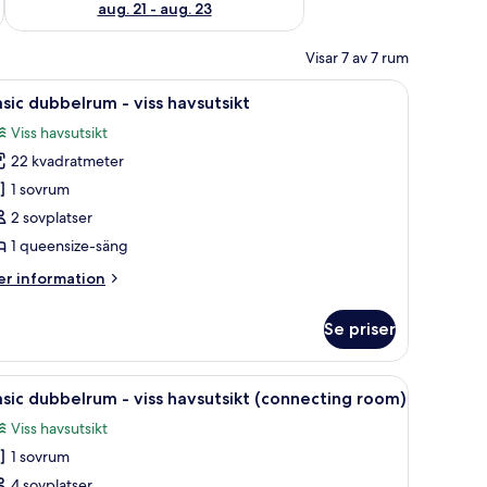
aug. 21 - aug. 23
Visar 7 av 7 rum
fri utsikt över havet.
ppna
Ett hotellrum med en stor säng, ett nattduksb
8
sic dubbelrum - viss havsutsikt
la
Viss havsutsikt
oton
22 kvadratmeter
ör
asic
1 sovrum
ubbelrum
2 sovplatser
1 queensize-säng
ss
er
r information
avsutsikt
formation
m
Se priser
sic
bbelrum
fri utsikt över havet.
ppna
En snyggt bäddad säng med ett vitt överkast o
17
ss
sic dubbelrum - viss havsutsikt (connecting room)
la
vsutsikt
Viss havsutsikt
oton
1 sovrum
ör
asic
4 sovplatser