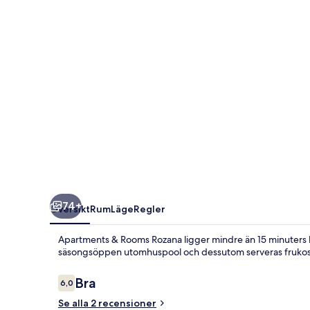
74+
Översikt
Rum
Läge
Regler
Apartments & Rooms Rozana ligger mindre än 15 minuters bilf
säsongsöppen utomhuspool och dessutom serveras frukos
Recensioner
Bra
6,0
6,0 av 10,
Se alla 2 recensioner