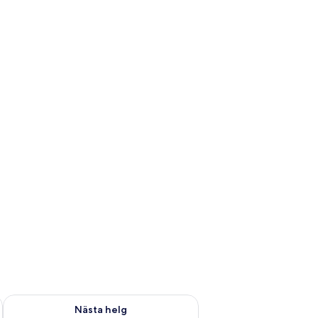
är helgen aug. 14 - aug. 16
Kontrollera tillgängligheten för nästa helg aug. 21 - aug. 23
Nästa helg