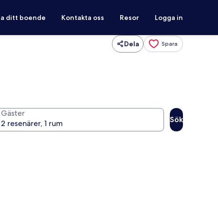
ra ditt boende
Kontakta oss
Resor
Logga in
Dela
Spara
Gäster
Sök