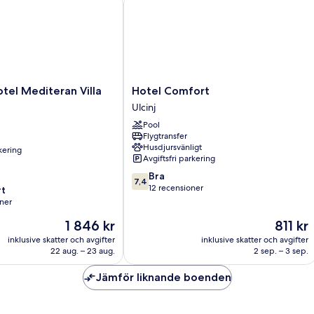
Hotel
tel Mediteran Villa
Hotel Comfort
Comfort
Ulcinj
Ulcinj
Pool
Flygtransfer
Husdjursvänligt
rkering
Avgiftsfri parkering
7.4
Bra
7,4
av
12 recensioner
t
10,
ner
Bra,
Priset
Priset
1 846 kr
811 kr
12 recensioner
är
är
r
inklusive skatter och avgifter
inklusive skatter och avgifter
1 846 kr
811 kr
22 aug. – 23 aug.
2 sep. – 3 sep.
Jämför liknande boenden