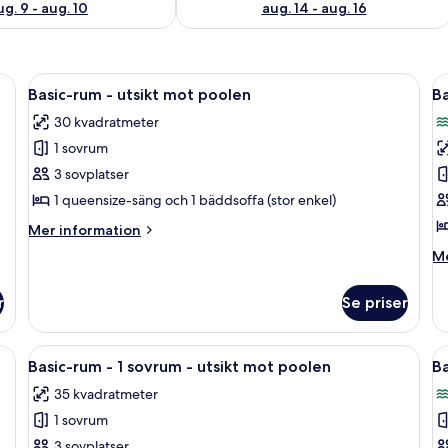
ug. 9 - aug. 10
aug. 14 - aug. 16
pir och fri utsikt över havet.
Öppna
En kuststad med byggnader, en pir och 
Ö
35
Basic-rum - utsikt mot poolen
Ba
alla
al
30 kvadratmeter
foton
f
1 sovrum
för
f
Basic-
B
3 sovplatser
rum
d
1 queensize-säng och 1 bäddsoffa (stor enkel)
-
-
Mer
Mer information
utsikt
vi
information
M
Me
mot
om
h
in
Basic-
poolen
o
rum
r
Se priser
Ba
-
du
utsikt
-
a sängkläder i ett rum med en röd accentvägg och en mönstrad gardin.
Öppna
En kuststad med byggnader, en pir och 
Ö
mot
11
vi
Basic-rum - 1 sovrum - utsikt mot poolen
Ba
poolen
alla
al
ha
35 kvadratmeter
foton
f
1 sovrum
för
f
Basic-
B
3 sovplatser