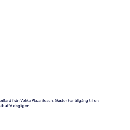
Interiör
ärd från Velika Plaza Beach. Gäster har tillgång till en
tbuffé dagligen.
Skrivbord, 