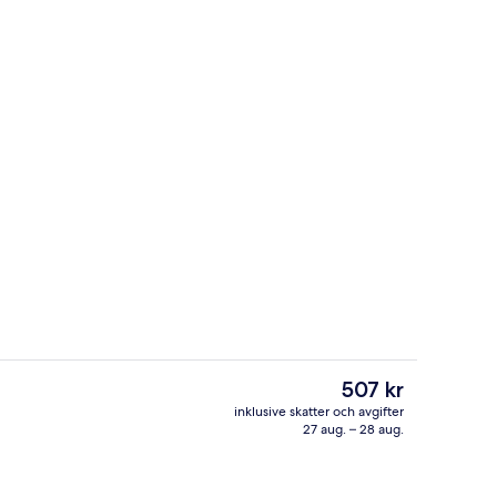
Basic-rum - utsikt mot stranden | Bal
Det
507 kr
nuvarande
inklusive skatter och avgifter
priset
27 aug. – 28 aug.
mörkläggningsgardiner och sängkläder
Terrass/Patio
är
507 kr