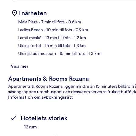
I närheten
Mala Plaza
- 7 min till fots
- 0.6 km
Ladies Beach
- 10 min till fots
- 0.9 km
Kar
Lamit moské
- 13 min till fots
- 1.2 km
Ulcinj-fortet
- 15 min till fots
- 1.3 km
Ulcinj stadsmuseum
- 15 min till fots
- 1.3 km
Visa mer
Apartments & Rooms Rozana
Apartments & Rooms Rozana ligger mindre än 15 minuters bilfärd från 
säsongsöppen utomhuspool och dessutom serveras frukostbuffé d
Information om avbokningsrätt
Hotellets storlek
12 rum