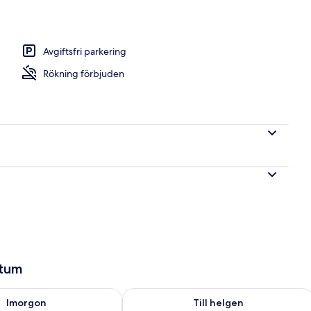
| Vardagsrum
Avgiftsfri parkering
Rökning förbjuden
atum
llgängligheten för imorgon aug. 9 - aug. 10
Kontrollera tillgängligheten för den h
Imorgon
Till helgen