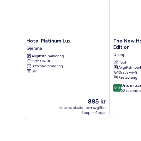
Hotel
The
Hotel Platinum Lux
The New Ho
Platinum
New
Edition
Gjerana
Lux
Hotel
Ulcinj
Avgiftsfri parkering
Gjerana
Mediteran
Gratis wi-fi
Villa
Pool
Luftkonditionering
Avgiftsfri pa
Edition
Bar
Gratis wi-fi
Ulcinj
Restaurang
9.0
Underbar
9,0
av
22 recensio
10,
Priset
885 kr
Underbart,
är
22 recensione
inklusive skatter och avgifter
885 kr
4 sep. – 5 sep.