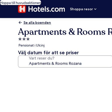
Hoppa till huvudsektionen
Shoppa resor
Se alla boenden
Apartments & Rooms 
3.0-
stjärnigt
Pensionat i Ulcinj
boende
Välj datum för att se priser
Vart reser du?
Fotogalleri
för
Apartments
&
Rooms
Rozana