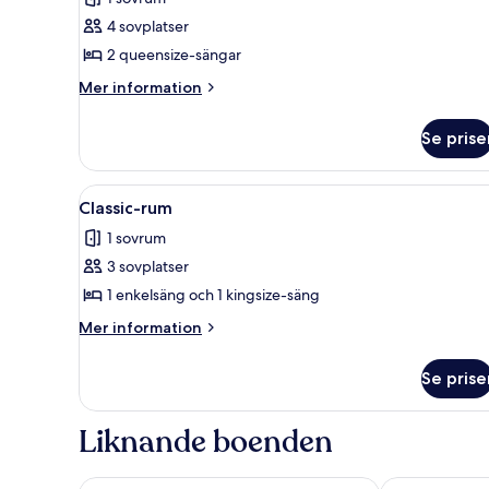
-
4 sovplatser
2
2 queensize-sängar
sovrum
Mer
Mer information
-
information
viss
om
Se prise
Rum
havsutsikt
-
2
Öppna
En swimmingpool med kristallkl
7
sovrum
Classic-rum
alla
-
1 sovrum
viss
foton
havsutsikt
3 sovplatser
för
Classic-
1 enkelsäng och 1 kingsize-säng
rum
Mer
Mer information
information
om
Se prise
Classic-
rum
Liknande boenden
Hotel Platinum Lux
The New Hotel