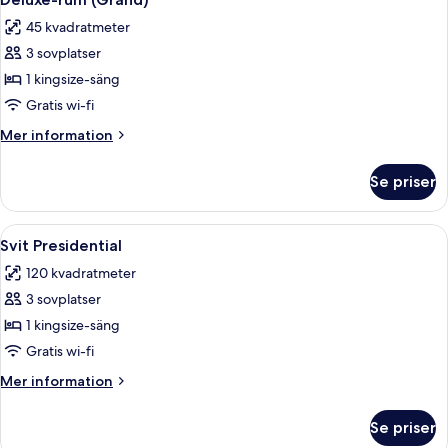
alla
45 kvadratmeter
foton
3 sovplatser
för
Deluxe-
1 kingsize-säng
rum
Gratis wi-fi
(Grand)
Mer
Mer information
information
om
Se priser
Deluxe-
rum
(Grand)
Öppna
Ett modernt hotellrum med en öppen sp
11
Svit Presidential
alla
120 kvadratmeter
foton
3 sovplatser
för
Svit
1 kingsize-säng
Presidential
Gratis wi-fi
Mer
Mer information
information
om
Se priser
Svit