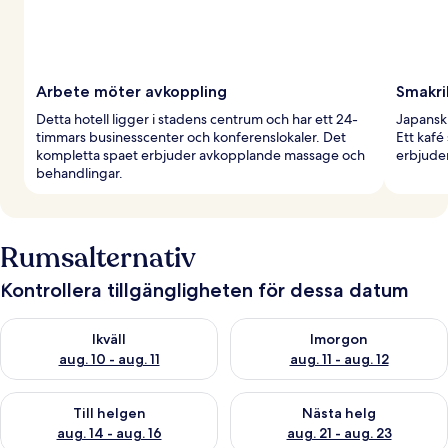
Arbete möter avkoppling
Smakri
Detta hotell ligger i stadens centrum och har ett 24-
Japansk 
timmars businesscenter och konferenslokaler. Det
Ett kafé
kompletta spaet erbjuder avkopplande massage och
erbjuder
behandlingar.
Rumsalternativ
Kontrollera tillgängligheten för dessa datum
Kontrollera tillgängligheten för ikväll aug. 10 - aug. 11
Kontrollera tillgängligheten fö
Ikväll
Imorgon
aug. 10 - aug. 11
aug. 11 - aug. 12
Kontrollera tillgängligheten för den här helgen aug. 14 - aug. 
Kontrollera tillgängligheten fö
Till helgen
Nästa helg
aug. 14 - aug. 16
aug. 21 - aug. 23