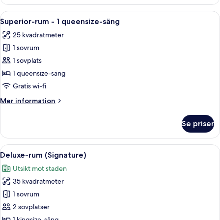
Presidential
Öppna
Ett hotellrum med en stor säng, en stol
4
Superior-rum - 1 queensize-säng
alla
25 kvadratmeter
foton
1 sovrum
för
Superior-
1 sovplats
rum
1 queensize-säng
-
Gratis wi-fi
1
Mer
Mer information
queensize-
information
säng
om
Se priser
Superior-
rum
-
Öppna
Ett hotellrum med en stor säng, två fåt
10
1
Deluxe-rum (Signature)
alla
queensize-
Utsikt mot staden
säng
foton
35 kvadratmeter
för
Deluxe-
1 sovrum
rum
2 sovplatser
(Signature)
1 kingsize-säng