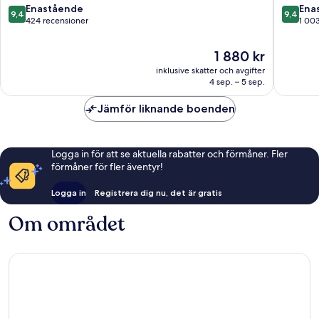
9.4
9.4
Enastående
Ena
9,4
9,4
av
av
424 recensioner
1 00
10,
10,
Enastående,
Enaståe
Priset
1 880 kr
424 recensioner
1 003 re
är
inklusive skatter och avgifter
1 880 kr
4 sep. – 5 sep.
Jämför liknande boenden
Logga in för att se aktuella rabatter och förmåner. Fler
förmåner för fler äventyr!
Logga in
Registrera dig nu, det är gratis
Om området