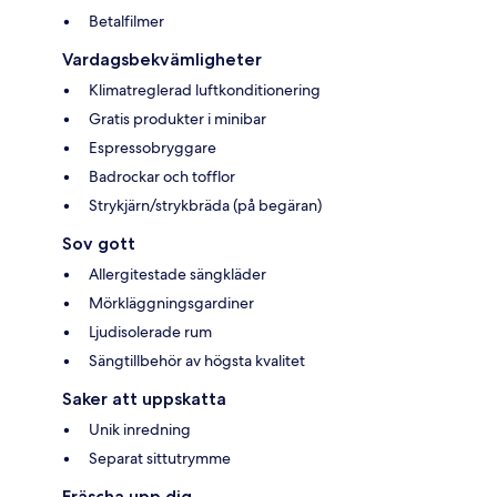
Betalfilmer
Vardagsbekvämligheter
Klimatreglerad luftkonditionering
Gratis produkter i minibar
Espressobryggare
Badrockar och tofflor
Strykjärn/strykbräda (på begäran)
Sov gott
Allergitestade sängkläder
Mörkläggningsgardiner
Ljudisolerade rum
Sängtillbehör av högsta kvalitet
Saker att uppskatta
Unik inredning
Separat sittutrymme
Fräscha upp dig