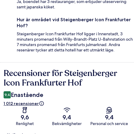
Ja, boendet har 3 restauranger, som erbjuder uteservering
samt japanska köket.
Hur är området vid Steigenberger Icon Frankfurter
Hof?
Steigenberger Icon Frankfurter Hof ligger i Innenstadt, 3
minuters promenad från Willy-Brandt-Platz U-Bahnstation och
7 minuters promenad från Frankfurts julmarknad. Andra
resenärer tycker att detta hotell har ett utmärkt läge.
Recensioner för Steigenberger
Recensioner
Icon Frankfurter Hof
Enastående
9,4
1 012 recensioner
9,6
9,4
9,4
Renlighet
Bekvämligheter
Personal och service
Recensioner