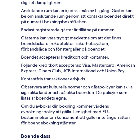
dig i ett lämpligt rum.
Anslutande rum kan erbjudas i mån av tillgång. Gäster kan
be om anslutande rum genom att kontakta boendet direkt
på numret i bokningsbekräftelsen.
Endast registrerade gäster är tillåtna på rummen.
Gästerna kan vara tryggt medvetna om att det finns
brandsläckare, rökdetektor, säkerhetssystem,
förbandslåda och fönstergaller på boendet.
Boendet accepterar kreditkort och kontanter.
Följande kreditkort accepteras: Visa, Mastercard, American
Express, Diners Club, JCB International och Union Pay.
Kontantfria transaktioner erbjuds.
Observera att kulturella normer och gästpolicyer kan skilja
sig i olika länder och på olika boenden. De policyer som
listas är boendets egna.
Om du avbokar din bokning kommer värdens
avbokningspolicy att gälla. I enlighet med EU-
bestämmelser om konsumenträtt gäller inte ångerrätten
för boendebokningstjänster.
Boendeklass