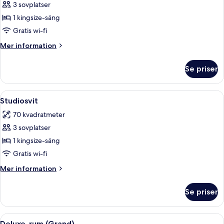
3 sovplatser
för
Svit
1 kingsize-säng
Executive
Gratis wi-fi
-
Mer
Mer information
1
information
kingsize-
om
Se priser
Svit
säng
Executive
-
Öppna
Studiosvit | Sängtillbehör av högsta kv
11
1
Studiosvit
alla
kingsize-
70 kvadratmeter
säng
foton
3 sovplatser
för
Studiosvit
1 kingsize-säng
Gratis wi-fi
Mer
Mer information
information
om
Se priser
Studiosvit
Öppna
Sängtillbehör av högsta kvalitet och g
8
Deluxe-rum (Grand)