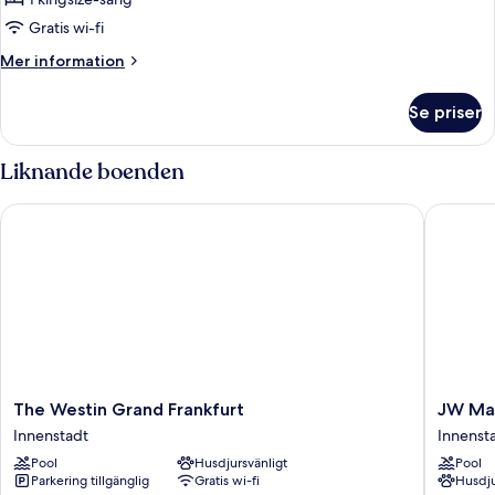
Gratis wi-fi
Mer
Mer information
information
om
Se priser
Deluxe-
rum
(Signature)
Liknande boenden
The Westin Grand Frankfurt
JW Marri
The
JW
The Westin Grand Frankfurt
JW Mar
Westin
Marriott
Innenstadt
Innenst
Grand
Hotel
Pool
Husdjursvänligt
Pool
Frankfurt
Frankfur
Parkering tillgänglig
Gratis wi-fi
Husdju
Innenstadt
Innenst