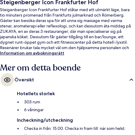
Steigenberger Icon Frankfurter Hof
Steigenberger Icon Frankfurter Hof ståtar med ett utmärkt läge, bara
tio minuters promenad från Frankfurts julmarknad och Römerberg.
Gäster kan besöka deras spa för att unna sig massage med varma
stenar, aromaterapi eller reflexologi, och kan dessutom äta middag på
ZUKAYA, en av deras 3 restauranger, där man specialiserar sig på
japanska köket. Dessutom får gäster tillgång till en bar/lounge, ett
dygnet runt-öppet gym och ett fitnesscenter på detta hotell i lyxstil.
Resenärer brukar tala mycket väl om den hjälpsamma personalen och
läget. Boendet ligger bara en kort promenad från kollektivtrafik. Till
Information om avbokningsrätt
Willy-Brandt-Platz U-Bahnstation tar det 3 minuter att gå och till Willy-
Brandt-Platz spårvagnshållplats är det 3 minuter.
Mer om detta boende
Översikt
Hotellets storlek
303 rum
6 våningar
Incheckning/utcheckning
Checka in från: 15.00. Checka in fram till: när som helst.