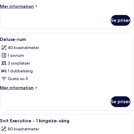
Mer
Mer information
information
om
Se priser
Juniorsvit
Öppna
Ett hotellrum med en stor säng, två s
6
Deluxe-rum
alla
40 kvadratmeter
foton
1 sovrum
för
Deluxe-
3 sovplatser
rum
1 dubbelsäng
Gratis wi-fi
Mer
Mer information
information
om
Se priser
Deluxe-
rum
Öppna
Ett hotellrum med en stor säng, två 
4
Svit Executive - 1 kingsize-säng
alla
80 kvadratmeter
foton