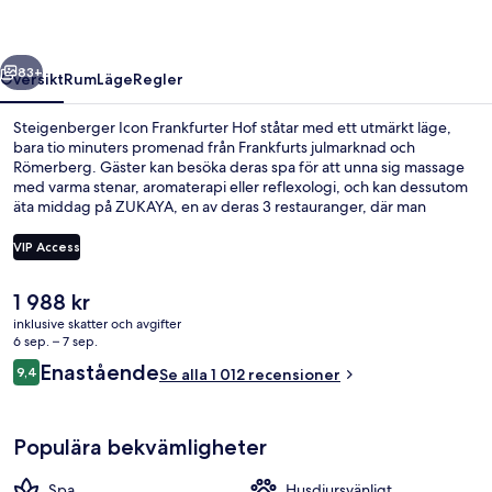
regående
Nästa
83+
Översikt
Rum
Läge
Regler
Steigenberger Icon Frankfurter Hof ståtar med ett utmärkt läge,
bara tio minuters promenad från Frankfurts julmarknad och
Römerberg. Gäster kan besöka deras spa för att unna sig massage
med varma stenar, aromaterapi eller reflexologi, och kan dessutom
äta middag på ZUKAYA, en av deras 3 restauranger, där man
specialiserar sig på japanska köket. Dessutom får gäster tillgång till
en bar/lounge, ett dygnet runt-öppet gym och ett fitnesscenter på
VIP Access
detta hotell i lyxstil. Resenärer brukar tala mycket väl om den
hjälpsamma personalen och läget. Boendet ligger bara en kort
Det
1 988 kr
promenad från kollektivtrafik. Till Willy-Brandt-Platz U-Bahnstation
Här finns 3 restauranger som servera
nuvarande
tar det 3 minuter att gå och till Willy-Brandt-Platz spårvagnshållplats
inklusive skatter och avgifter
priset
6 sep. – 7 sep.
är det 3 minuter.
är
Recensioner
Enastående
9,4
Se alla 1 012 recensioner
1 988 kr
9,4 av 10,
Populära bekvämligheter
Spa
Husdjursvänligt