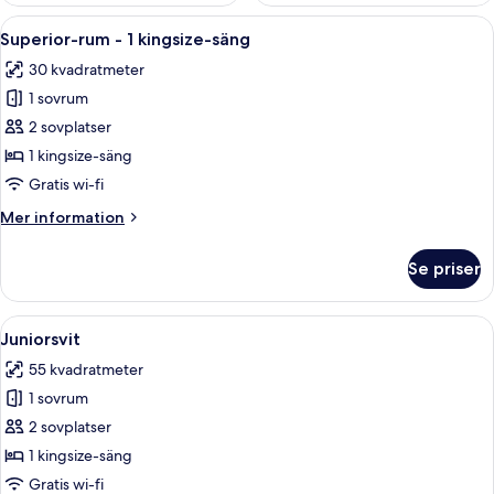
Öppna
Ett hotellrum med en stor säng, två stol
6
Superior-rum - 1 kingsize-säng
alla
30 kvadratmeter
foton
1 sovrum
för
Superior-
2 sovplatser
rum
1 kingsize-säng
-
Gratis wi-fi
1
Mer
Mer information
kingsize-
information
säng
om
Se priser
Superior-
rum
-
Öppna
Ett hotellrum med en stor säng, ett sä
5
1
Juniorsvit
alla
kingsize-
55 kvadratmeter
säng
foton
1 sovrum
för
Juniorsvit
2 sovplatser
1 kingsize-säng
Gratis wi-fi