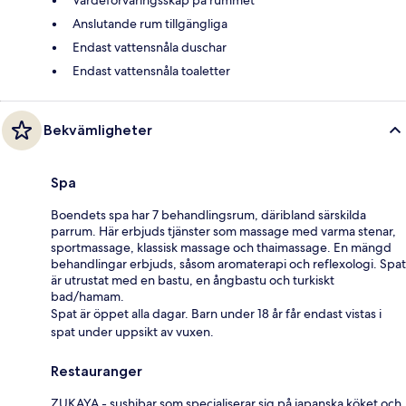
Anslutande rum tillgängliga
Endast vattensnåla duschar
Endast vattensnåla toaletter
Bekvämligheter
Spa
Boendets spa har 7 behandlingsrum, däribland särskilda
parrum. Här erbjuds tjänster som massage med varma stenar,
sportmassage, klassisk massage och thaimassage. En mängd
behandlingar erbjuds, såsom aromaterapi och reflexologi. Spat
är utrustat med en bastu, en ångbastu och turkiskt
bad/hamam.
Spat är öppet alla dagar. Barn under 18 år får endast vistas i
spat under uppsikt av vuxen.
Restauranger
ZUKAYA - sushibar som specialiserar sig på japanska köket och