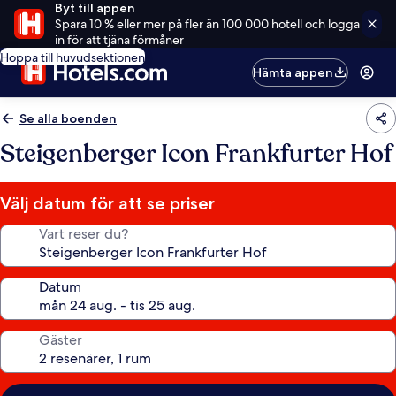
Byt till appen
Spara 10 % eller mer på fler än 100 000 hotell och logga
in för att tjäna förmåner
Hoppa till huvudsektionen
Hämta appen
Se alla boenden
Steigenberger Icon Frankfurter Hof
Välj datum för att se priser
Vart reser du?
Datum
Gäster