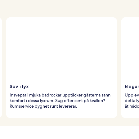
Sov i lyx
Elegan
Insvepta i mjuka badrockar upptäcker gästerna sann
Upplev 
komfort i dessa lyxrum. Sug efter sent på kvällen?
detta l
Rumsservice dygnet runt levererar.
ät midd