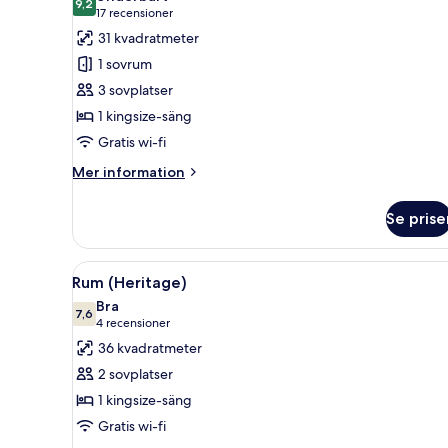
foton
9,2
9,2 av 10
(17 recensioner)
17 recensioner
för
31 kvadratmeter
Dubbelrum
1 sovrum
eller
3 sovplatser
tvåbäddsrum
1 kingsize-säng
Gratis wi-fi
Mer
Mer information
information
om
Se prise
Dubbelrum
eller
tvåbäddsrum
Öppna
Ett modernt vardagsrum med en 
4
Rum (Heritage)
alla
Bra
foton
7,6
7,6 av 10
(4 recensioner)
4 recensioner
för
36 kvadratmeter
Rum
2 sovplatser
(Heritage)
1 kingsize-säng
Gratis wi-fi