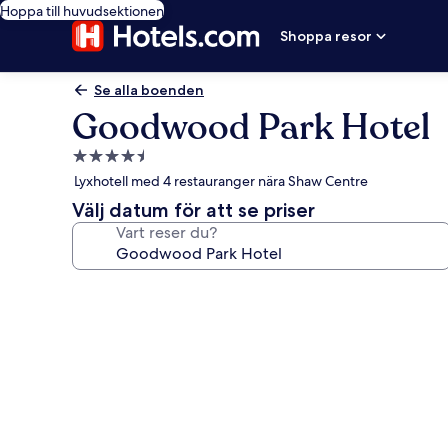
Hoppa till huvudsektionen
Shoppa resor
Se alla boenden
Goodwood Park Hotel
4.5-
stjärnigt
Lyxhotell med 4 restauranger nära Shaw Centre
boende
Välj datum för att se priser
Vart reser du?
Fotogalleri
för
Goodwood
Park
Hotel