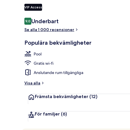
VIP Access
Deluxe-rum -
Recensioner
Underbart
9,0
9,0 av 10,
Se alla 1 000 recensioner
Populära bekvämligheter
Pool
Gratis wi-fi
Anslutande rum tillgängliga
Visa alla
Främsta bekvämligheter
(12)
För familjer
(6)