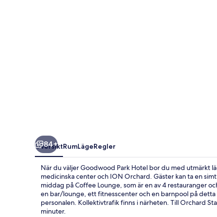
84+
Översikt
Rum
Läge
Regler
När du väljer Goodwood Park Hotel bor du med utmärkt lä
medicinska center och ION Orchard. Gäster kan ta en simtur
middag på Coffee Lounge, som är en av 4 restauranger och spe
en bar/lounge, ett fitnesscenter och en barnpool på detta 
personalen. Kollektivtrafik finns i närheten. Till Orchard St
minuter.