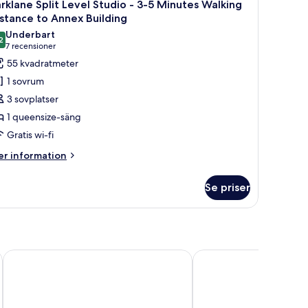
9
mplimentary
or
rklane Split Level Studio - 3-5 Minutes Walking
la
eakfast
stance to Annex Building
nd
oton
Underbart
er
ternoon
2
ör
9,2 av 10
(7 recensioner)
7 recensioner
tay
a
arklane
55 kvadratmeter
ffet
lit
r
1 sovrum
evel
3 sovplatser
r
tudio
ay
1 queensize-säng
Gratis wi-fi
-
er
r information
formation
inutes
m
alking
Se priser
rklane
istance
lit
o
vel
udio
nnex
uilding
JEN Singapore Orchardgateway by Shangri-La
Carlton City Hotel Sin
nutes
lking
stance