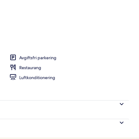
 vid poolen | Trädgård
Avgiftsfri parkering
Restaurang
Luftkonditionering