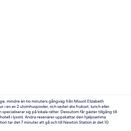
Property vi
ge, mindre än tio minuters gångväg från Mount Elizabeth
 i en av 2 utomhuspooler, och sedan äta frukost, lunch eller
cialiserar sig på lokala rätter. Dessutom får gäster tillgång till
Här finns 4 
hotell i lyxstil. Andra resenärer uppskattar den hjälpsamma
ation tar det 7 minuter att gå och till Newton Station är det 10