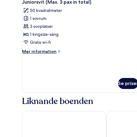
5
Juniorsvit (Max. 3 pax in total)
alla
50 kvadratmeter
foton
1 sovrum
för
Juniorsvit
3 sovplatser
(Max.
1 kingsize-säng
3
Gratis wi-fi
pax
Mer
Mer information
in
information
total)
om
Juniorsvit
(Max.
3
Se prise
pax
in
total)
Liknande boenden
Orchard Hotel Singapore
Grand Hyatt 