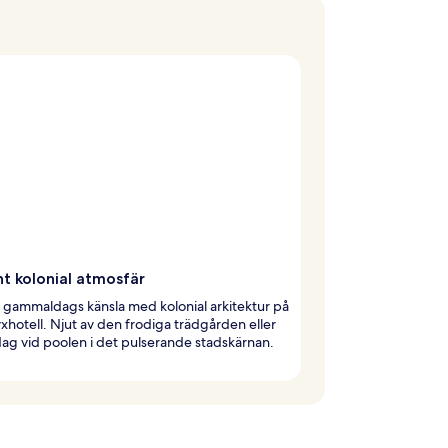
t kolonial atmosfär
gammaldags känsla med kolonial arkitektur på
yxhotell. Njut av den frodiga trädgården eller
ag vid poolen i det pulserande stadskärnan.