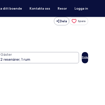
ra ditt boende
Kontakta oss
Resor
Logga in
Dela
Spara
Gäster
Sök