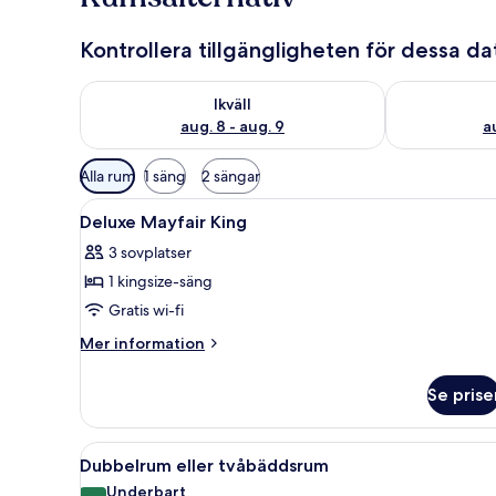
Kontrollera tillgängligheten för dessa d
Kontrollera tillgängligheten för ikväll aug. 8 - aug. 9
Kontrollera ti
Ikväll
aug. 8 - aug. 9
a
Tillgängliga
Alla rum
1 säng
2 sängar
filter
Öppna
Värdeförvaringsskåp på rummet
för
5
Deluxe Mayfair King
alla
rum
3 sovplatser
foton
1 kingsize-säng
för
Deluxe
Gratis wi-fi
Mayfair
Mer
Mer information
King
information
om
Se prise
Deluxe
Mayfair
King
Öppna
Ett modernt hotellrum med en s
7
Dubbelrum eller tvåbäddsrum
alla
Underbart