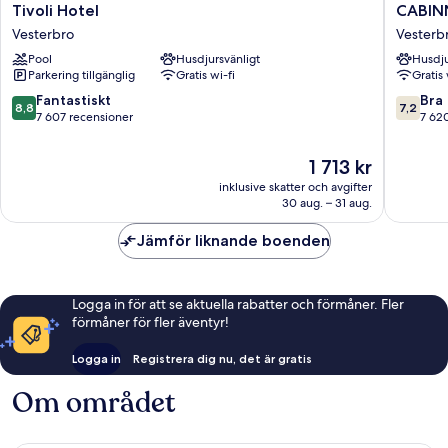
Tivoli
CABINN
Tivoli Hotel
CABIN
Hotel
Copenh
Vesterbro
Vesterb
Vesterbro
Vesterb
Pool
Husdjursvänligt
Husdju
Parkering tillgänglig
Gratis wi-fi
Gratis 
8.8
7.2
Fantastiskt
Bra
8,8
7,2
av
av
7 607 recensioner
7 62
10,
10,
Fantastiskt,
Bra,
Priset
1 713 kr
7 607 recensioner
7 620 re
är
inklusive skatter och avgifter
1 713 kr
30 aug. – 31 aug.
Jämför liknande boenden
Logga in för att se aktuella rabatter och förmåner. Fler
förmåner för fler äventyr!
Logga in
Registrera dig nu, det är gratis
Om området