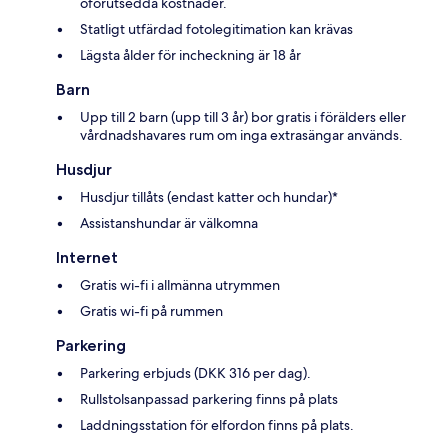
oförutsedda kostnader.
Statligt utfärdad fotolegitimation kan krävas
Lägsta ålder för incheckning är 18 år
Barn
Upp till 2 barn (upp till 3 år) bor gratis i förälders eller
vårdnadshavares rum om inga extrasängar används.
Husdjur
Husdjur tillåts (endast katter och hundar)*
Assistanshundar är välkomna
Internet
Gratis wi-fi i allmänna utrymmen
Gratis wi-fi på rummen
Parkering
Parkering erbjuds (DKK 316 per dag).
Rullstolsanpassad parkering finns på plats
Laddningsstation för elfordon finns på plats.