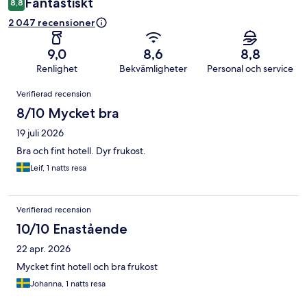
Fantastiskt
8,8
2 047 recensioner
9,0
8,6
8,8
Renlighet
Bekvämligheter
Personal och service
Recensioner
Verifierad recension
8/10 Mycket bra
19 juli 2026
Bra och fint hotell. Dyr frukost.
Leif, 1 natts resa
Verifierad recension
10/10 Enastående
22 apr. 2026
Mycket fint hotell och bra frukost
Johanna, 1 natts resa