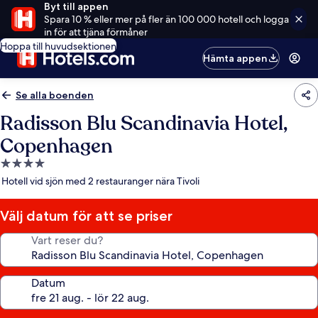
Byt till appen
Spara 10 % eller mer på fler än 100 000 hotell och logga
in för att tjäna förmåner
Hoppa till huvudsektionen
Hämta appen
Se alla boenden
Radisson Blu Scandinavia Hotel,
Copenhagen
4.0-
stjärnigt
Hotell vid sjön med 2 restauranger nära Tivoli
boende
Välj datum för att se priser
Vart reser du?
Datum