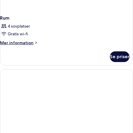
Rum
4 sovplatser
Gratis wi-fi
Mer
Mer information
information
om
Se priser
Rum