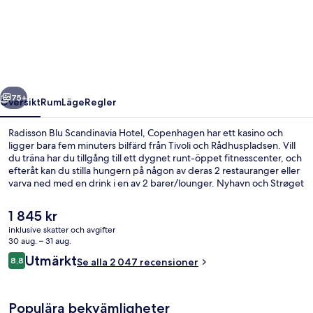
Blu
Scandinavia
Hotel,
Copenhagen
regående
Nästa
75+
Översikt
Rum
Läge
Regler
Radisson Blu Scandinavia Hotel, Copenhagen har ett kasino och
ligger bara fem minuters bilfärd från Tivoli och Rådhuspladsen. Vill
du träna har du tillgång till ett dygnet runt-öppet fitnesscenter, och
efteråt kan du stilla hungern på någon av deras 2 restauranger eller
varva ned med en drink i en av 2 barer/lounger. Nyhavn och Strøget
ligger dessutom bara fem minuters bilfärd härifrån. Andra resenärer
uppskattar den hjälpsamma personalen och läget. Boendet ligger
Det
1 845 kr
bara en kort promenad från kollektivtrafik. Till Islands Brygge
nuvarande
inklusive skatter och avgifter
Station tar det 7 minuter att gå och till Christianshavn Station är det
priset
30 aug. – 31 aug.
13 minuter.
Lobby
är
Recensioner
Utmärkt
8,8
Se alla 2 047 recensioner
1 845 kr
8,8 av 10,
Populära bekvämligheter