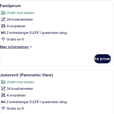
or
Öppna
Ett hotellrum med två sängar, ett skriv
18
lake
Familjerum
alla
view)
Utsikt mot staden
foton
36 kvadratmeter
för
Familjerum
4 sovplatser
2 enkelsängar ELLER 1 queensize-säng
Gratis wi-fi
Mer
Mer information
information
om
Se priser
Familjerum
Öppna
Ett hotellrum med en säng, en stol, en 
17
Juniorsvit (Panoramic View)
alla
Utsikt mot staden
foton
36 kvadratmeter
för
Juniorsvit
4 sovplatser
(Panoramic
2 enkelsängar ELLER 1 queensize-säng
View)
Gratis wi-fi