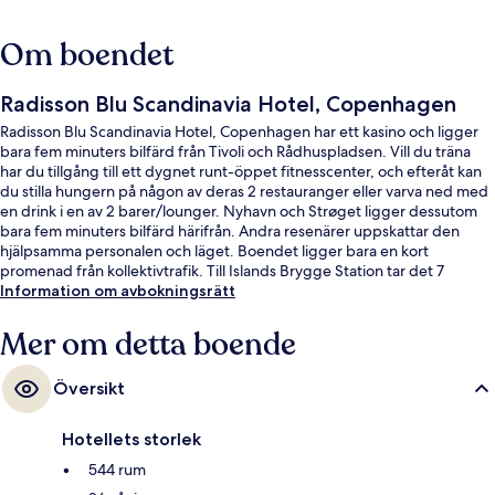
Om boendet
Radisson Blu Scandinavia Hotel, Copenhagen
Radisson Blu Scandinavia Hotel, Copenhagen har ett kasino och ligger
bara fem minuters bilfärd från Tivoli och Rådhuspladsen. Vill du träna
har du tillgång till ett dygnet runt-öppet fitnesscenter, och efteråt kan
du stilla hungern på någon av deras 2 restauranger eller varva ned med
en drink i en av 2 barer/lounger. Nyhavn och Strøget ligger dessutom
bara fem minuters bilfärd härifrån. Andra resenärer uppskattar den
hjälpsamma personalen och läget. Boendet ligger bara en kort
promenad från kollektivtrafik. Till Islands Brygge Station tar det 7
minuter att gå och till Christianshavn Station är det 13 minuter.
Information om avbokningsrätt
Mer om detta boende
Översikt
Hotellets storlek
544 rum