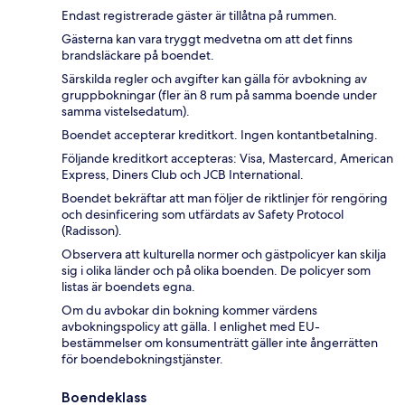
Endast registrerade gäster är tillåtna på rummen.
Gästerna kan vara tryggt medvetna om att det finns
brandsläckare på boendet.
Särskilda regler och avgifter kan gälla för avbokning av
gruppbokningar (fler än 8 rum på samma boende under
samma vistelsedatum).
Boendet accepterar kreditkort. Ingen kontantbetalning.
Följande kreditkort accepteras: Visa, Mastercard, American
Express, Diners Club och JCB International.
Boendet bekräftar att man följer de riktlinjer för rengöring
och desinficering som utfärdats av Safety Protocol
(Radisson).
Observera att kulturella normer och gästpolicyer kan skilja
sig i olika länder och på olika boenden. De policyer som
listas är boendets egna.
Om du avbokar din bokning kommer värdens
avbokningspolicy att gälla. I enlighet med EU-
bestämmelser om konsumenträtt gäller inte ångerrätten
för boendebokningstjänster.
Boendeklass