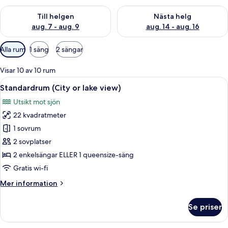
Kontrollera tillgängligheten för den här helgen aug. 7 - aug. 9
Kontrollera tillgängligheten fö
Till helgen
Nästa helg
aug. 7 - aug. 9
aug. 14 - aug. 16
Tillgängliga
Alla rum
1 säng
2 sängar
filter
för
Visar 10 av 10 rum
rum
Öppna
Ett hotellrum med en stor säng, ett skr
15
Standardrum (City or lake view)
alla
Utsikt mot sjön
foton
22 kvadratmeter
för
Standardrum
1 sovrum
(City
2 sovplatser
or
2 enkelsängar ELLER 1 queensize-säng
lake
Gratis wi-fi
view)
Mer
Mer information
information
om
Se priser
Standardrum
(City