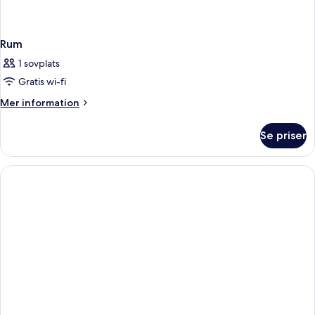
Rum
1 sovplats
Gratis wi-fi
Mer
Mer information
information
om
Se priser
Rum