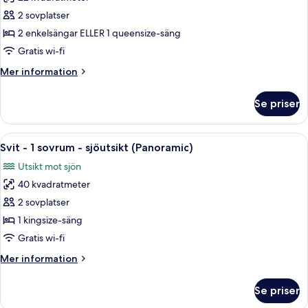
för
Superior-
2 sovplatser
rum
2 enkelsängar ELLER 1 queensize-säng
(Panoramic
Gratis wi-fi
View)
Mer
Mer information
information
om
Se priser
Superior-
rum
(Panoramic
Öppna
Ett modernt hotellrum med ett stort fö
16
View)
Svit - 1 sovrum - sjöutsikt (Panoramic)
alla
Utsikt mot sjön
foton
40 kvadratmeter
för
Svit
2 sovplatser
-
1 kingsize-säng
1
Gratis wi-fi
sovrum
Mer
Mer information
-
information
sjöutsikt
om
Se priser
Svit
(Panoramic)
-