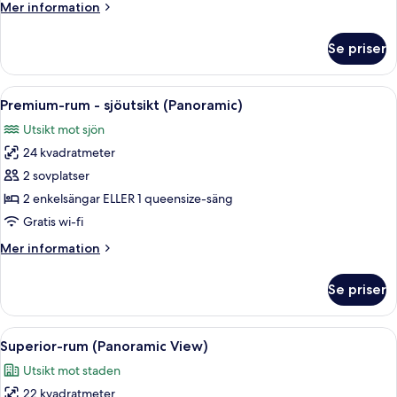
Mer
Mer information
information
om
Se priser
Juniorsvit
(Panoramic
View)
Öppna
Ett hotellrum med två sängar, ett skriv
13
Premium-rum - sjöutsikt (Panoramic)
alla
Utsikt mot sjön
foton
24 kvadratmeter
för
Premium-
2 sovplatser
rum
2 enkelsängar ELLER 1 queensize-säng
-
Gratis wi-fi
sjöutsikt
Mer
Mer information
(Panoramic)
information
om
Se priser
Premium-
rum
-
Öppna
Ett hotellrum med två sängar, ett skriv
15
sjöutsikt
Superior-rum (Panoramic View)
alla
(Panoramic)
Utsikt mot staden
foton
22 kvadratmeter