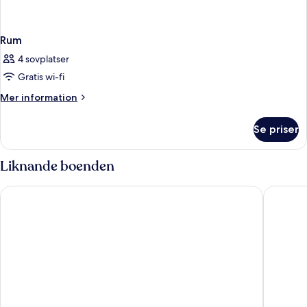
Rum
4 sovplatser
Gratis wi-fi
Mer
Mer information
information
om
Se priser
Rum
Liknande boenden
Tivoli Hotel
CABINN