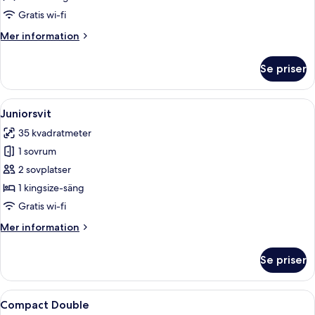
Gratis wi-fi
Mer
Mer information
information
om
Se priser
Standard
enkelrum
Öppna
Ett hotellrum med en säng, en liten pa
9
Juniorsvit
alla
35 kvadratmeter
foton
1 sovrum
för
Juniorsvit
2 sovplatser
1 kingsize-säng
Gratis wi-fi
Mer
Mer information
information
om
Se priser
Juniorsvit
Öppna
Ett hotellrum med en säng, ett skrivbord
10
Compact Double
alla