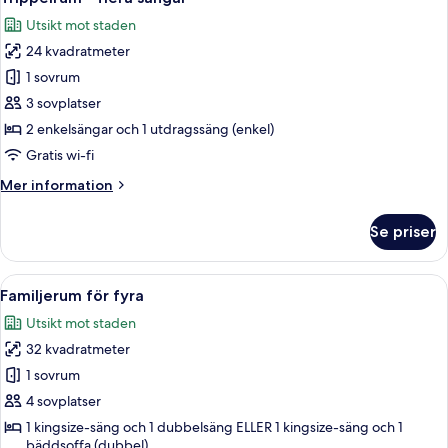
alla
Utsikt mot staden
foton
24 kvadratmeter
för
Trippelrum
1 sovrum
-
3 sovplatser
flera
2 enkelsängar och 1 utdragssäng (enkel)
sängar
Gratis wi-fi
Mer
Mer information
information
om
Se priser
Trippelrum
-
flera
Öppna
Ett hotellrum med två sängar, en soffa,
14
sängar
Familjerum för fyra
alla
Utsikt mot staden
foton
32 kvadratmeter
för
Familjerum
1 sovrum
för
4 sovplatser
fyra
1 kingsize-säng och 1 dubbelsäng ELLER 1 kingsize-säng och 1
bäddsoffa (dubbel)