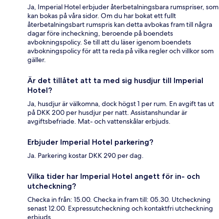
Ja, Imperial Hotel erbjuder återbetalningsbara rumspriser, som
kan bokas på våra sidor. Om du har bokat ett fullt
återbetalningsbart rumspris kan detta avbokas fram till några
dagar före incheckning, beroende på boendets
avbokningspolicy. Se till att du läser igenom boendets
avbokningspolicy för att ta reda på vilka regler och villkor som
gäller.
Är det tillåtet att ta med sig husdjur till Imperial
Hotel?
Ja, husdjur är välkomna, dock högst 1 per rum. En avgift tas ut
på DKK 200 per husdjur per natt. Assistanshundar är
avgiftsbefriade. Mat- och vattenskålar erbjuds.
Erbjuder Imperial Hotel parkering?
Ja. Parkering kostar DKK 290 per dag.
Vilka tider har Imperial Hotel angett för in- och
utcheckning?
Checka in från: 15.00. Checka in fram till: 05.30. Utcheckning
senast 12.00. Expressutcheckning och kontaktfri utcheckning
erbjuds.