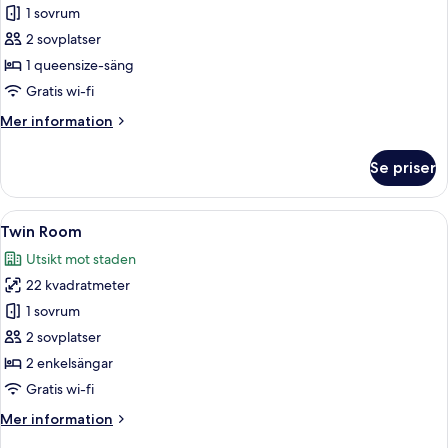
1 sovrum
foton
2 sovplatser
för
Compact
1 queensize-säng
Double
Gratis wi-fi
Mer
Mer information
information
om
Se priser
Compact
Double
Öppna
Ett hotellrum med två sängar, ett skriv
7
Twin Room
alla
Utsikt mot staden
foton
22 kvadratmeter
för
Twin
1 sovrum
Room
2 sovplatser
2 enkelsängar
Gratis wi-fi
Mer
Mer information
information