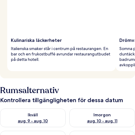
Kulinariska läckerheter
Drömvä
Italienska smaker står i centrum på restaurangen. En
Somna pe
bar och en frukostbuffé avrundar restaurangutbudet
duntäcke
på detta hotell.
badrumm
avkoppl
Rumsalternativ
Kontrollera tillgängligheten för dessa datum
Kontrollera tillgängligheten för ikväll aug. 9 - aug. 10
Kontrollera tillgängligheten fö
Ikväll
Imorgon
aug. 9 - aug. 10
aug. 10 - aug. 11
Kontrollera tillgängligheten för den här helgen aug. 14 - aug. 
Kontrollera tillgängligheten fö