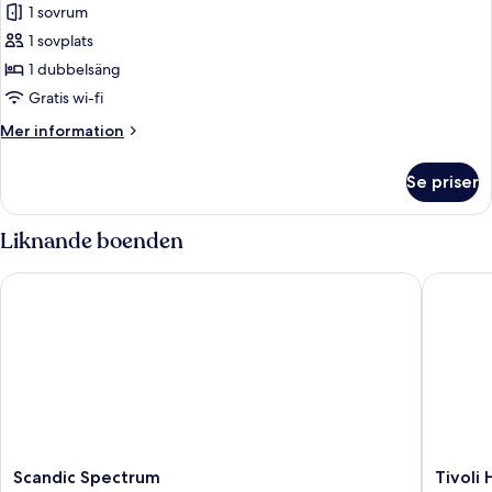
Superior
1 sovrum
enkelrum
1 sovplats
-
1 dubbelsäng
1
Gratis wi-fi
dubbelsäng
Mer
Mer information
information
om
Se priser
Superior
enkelrum
-
Liknande boenden
1
dubbelsäng
Scandic Spectrum
Tivoli Ho
Scandic
Tivoli
Scandic Spectrum
Tivoli 