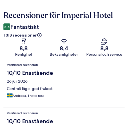
Recensioner för Imperial Hotel
Recensioner
Fantastiskt
8,6
1 318 recensioner
8,8
8,4
8,8
Renlighet
Bekvämligheter
Personal och service
Recensioner
Verifierad recension
10/10 Enastående
26 juli 2026
Centralt läge, god frukost.
Andreea, 1 natts resa
Verifierad recension
10/10 Enastående