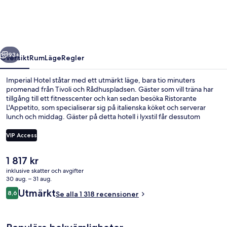
regående
Nästa
93+
Översikt
Rum
Läge
Regler
Imperial Hotel ståtar med ett utmärkt läge, bara tio minuters
promenad från Tivoli och Rådhuspladsen. Gäster som vill träna har
tillgång till ett fitnesscenter och kan sedan besöka Ristorante
L'Appetito, som specialiserar sig på italienska köket och serverar
lunch och middag. Gäster på detta hotell i lyxstil får dessutom
tillgång till en bar/lounge och en snackbar/deli. Andra resenärer
brukar uppskatta närheten till kollektivtrafik. Boendet ligger bara
VIP Access
några steg från Vesterport station och till Rådhuspladsen station tar
det inte mer än 8 minuter att gå.
Det
1 817 kr
Sittområde i lobbyn
nuvarande
inklusive skatter och avgifter
priset
30 aug. – 31 aug.
är
Recensioner
Utmärkt
8,6
Se alla 1 318 recensioner
1 817 kr
8,6 av 10,