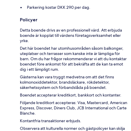
Parkering kostar DKK 290 per dag.
Policyer
Detta boende drivs av en professionell värd. Att erbjuda
boende är kopplat till värdens företagsverksamhet eller
yrke.
Det här boendet har utomhusområden såsom balkonger,
uteplatser och terrasser som kanske inte är lämpliga för
barn. Om du har frågor rekommenderar vi att du kontaktar
boendet före ankomst för att bekräfta att de kan ta emot
dig i ett lämpligt rum.
Gästerna kan vara tryggt medvetna om att det finns
kolmonoxiddetektor, brandsläckare, rökdetektor,
säkerhetssystem och förbandslåda på boendet.
Boendet accepterar kreditkort, bankkort och kontanter.
Följande kreditkort accepteras: Visa, Mastercard, American
Express, Discover, Diners Club, JCB International och Carte
Blanche.
Kontantfria transaktioner erbjuds.
Observera att kulturella normer och gästpolicyer kan skilja