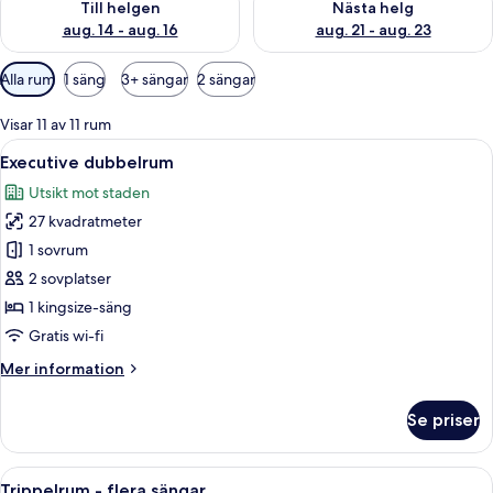
Till helgen
Nästa helg
aug. 14 - aug. 16
aug. 21 - aug. 23
Tillgängliga
Alla rum
1 säng
3+ sängar
2 sängar
filter
för
Visar 11 av 11 rum
rum
Öppna
Ett modernt hotellrum med en stor säng
11
Executive dubbelrum
alla
Utsikt mot staden
foton
27 kvadratmeter
för
Executive
1 sovrum
dubbelrum
2 sovplatser
1 kingsize-säng
Gratis wi-fi
Mer
Mer information
information
om
Se priser
Executive
dubbelrum
Öppna
Ett hotellrum med en stor säng, en min
9
Trippelrum - flera sängar