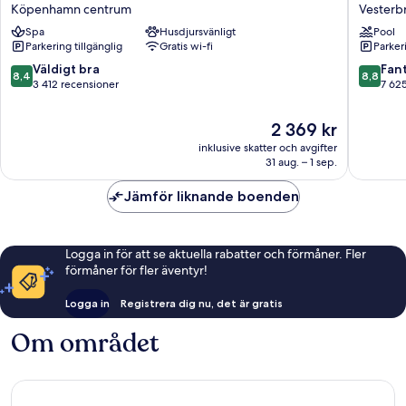
Spectrum
Hotel
Köpenhamn centrum
Vesterb
Köpenhamn
Vesterb
Spa
Husdjursvänligt
Pool
centrum
Parkering tillgänglig
Gratis wi-fi
Parkeri
8.4
8.8
Väldigt bra
Fant
8,4
8,8
av
av
3 412 recensioner
7 62
10,
10,
Väldigt
Fantastis
Priset
2 369 kr
bra,
7 625 re
är
inklusive skatter och avgifter
3 412 recensioner
2 369 kr
31 aug. – 1 sep.
Jämför liknande boenden
Logga in för att se aktuella rabatter och förmåner. Fler
förmåner för fler äventyr!
Logga in
Registrera dig nu, det är gratis
Om området