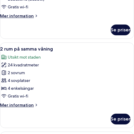
Gratis wi-fi
Mer
Mer information
information
om
Se priser
Familjerum
för
fyra
Öppna
Ett hotellrum med en stor säng, en sä
11
2 rum på samma våning
alla
Utsikt mot staden
foton
24 kvadratmeter
för
2
2 sovrum
rum
4 sovplatser
på
4 enkelsängar
samma
Gratis wi-fi
våning
Mer
Mer information
information
om
Se priser
2
rum
på
Ett hotellrum med en säng, ett skrivbor