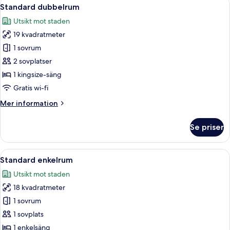
Öppna
13
samma
Standard dubbelrum
alla
våning
Utsikt mot staden
foton
19 kvadratmeter
för
Standard
1 sovrum
dubbelrum
2 sovplatser
1 kingsize-säng
Gratis wi-fi
Mer
Mer information
information
om
Se priser
Standard
dubbelrum
Öppna
Ett hotellrum med en stor säng, ett skr
12
Standard enkelrum
alla
Utsikt mot staden
foton
18 kvadratmeter
för
Standard
1 sovrum
enkelrum
1 sovplats
1 enkelsäng