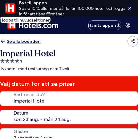
Byt till appen
Spara 10 % eller mer på fler än 100 000 hotell och logga
in för att tjäna förmåner
Hoppa till huvudsektionen
Hämta appen
Se alla boenden
Imperial Hotel
4.5-
stjärnigt
Lyxhotell med restaurang nära Tivoli
boende
Välj datum för att se priser
Vart reser du?
Datum
Gäster