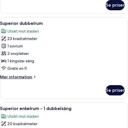
om
Se priser
Twin
Room
Öppna
Superior dubbelrum | Utsikt från rum
16
Superior dubbelrum
alla
Utsikt mot staden
foton
23 kvadratmeter
för
Superior
1 sovrum
dubbelrum
2 sovplatser
1 kingsize-säng
Gratis wi-fi
Mer
Mer information
information
om
Se priser
Superior
dubbelrum
Öppna
Ett hotellrum med en säng, ett skrivbord
10
Superior enkelrum - 1 dubbelsäng
alla
Utsikt mot staden
foton
20 kvadratmeter
för