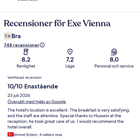
Recensioner för Exe Vienna
Recensioner
Bra
7,6
748 recensioner
8,2
7,2
8,0
Renlighet
Läge
Personal och service
Recensioner
Verifierad recension
10/10 Enastående
23 juli 2026
Översätt med hjälp av Google
The hotel's location is excellent. The breakfast is very satisfying,
and the staff are attentive. Special thanks to Hussein at the
reception; he took great care of us. I would recommend the
hotel overall.
Ahmet Erdem, 4 nätters resa