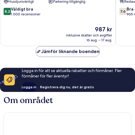
Husdjursvänligt
Parkering tillgänglig
Restau
8.2
7.6
Väldigt bra
Bra
8,2
7,6
av
av
1 000 recensioner
965 
10,
10,
Väldigt
Bra,
Priset
987 kr
bra,
965 rec
är
inklusive skatter och avgifter
1 000 recensioner
987 kr
16 aug. – 17 aug.
Jämför liknande boenden
Logga in för att se aktuella rabatter och förmåner. Fler
förmåner för fler äventyr!
Logga in
Registrera dig nu, det är gratis
Om området