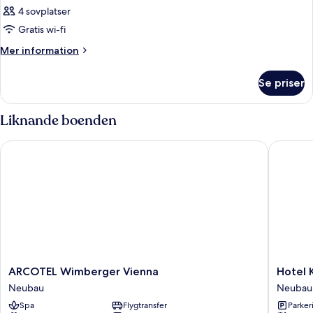
4 sovplatser
Gratis wi-fi
Mer
Mer information
information
om
Se priser
Rum
Liknande boenden
ARCOTEL Wimberger Vienna
Hotel Ka
ARCOTEL
Hotel
ARCOTEL Wimberger Vienna
Hotel 
Wimberger
Kaffeem
Neubau
Neubau
Vienna
Neubau
Spa
Flygtransfer
Parkeri
Neubau