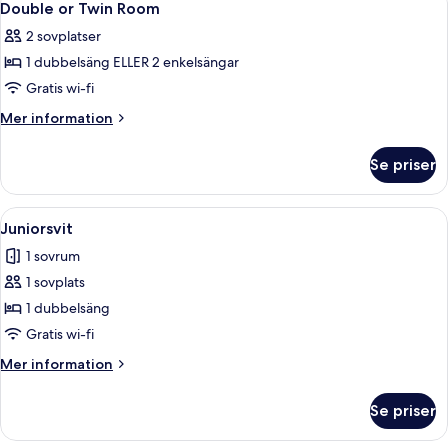
6
Double or Twin Room
alla
2 sovplatser
foton
1 dubbelsäng ELLER 2 enkelsängar
för
Double
Gratis wi-fi
or
Mer
Mer information
Twin
information
om
Room
Se priser
Double
or
Twin
Öppna
Allergitestade sängkläder, minibar o
4
Room
Juniorsvit
alla
1 sovrum
foton
1 sovplats
för
Juniorsvit
1 dubbelsäng
Gratis wi-fi
Mer
Mer information
information
om
Se priser
Juniorsvit