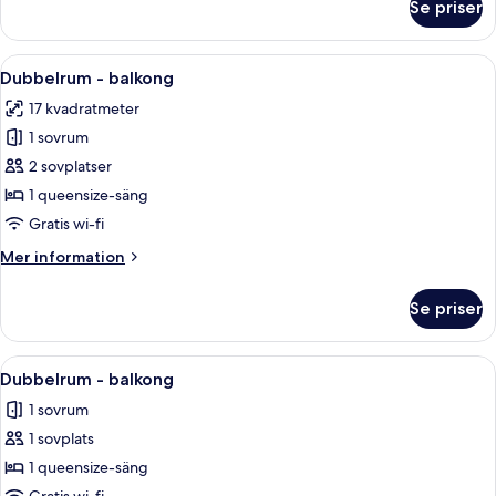
Se priser
Familjerum
Öppna
En takterrass med ett bord och stolar,
5
Dubbelrum - balkong
alla
17 kvadratmeter
foton
1 sovrum
för
Dubbelrum
2 sovplatser
-
1 queensize-säng
balkong
Gratis wi-fi
Mer
Mer information
information
om
Se priser
Dubbelrum
-
balkong
Öppna
Allergitestade sängkläder, minibar o
5
Dubbelrum - balkong
alla
1 sovrum
foton
1 sovplats
för
Dubbelrum
1 queensize-säng
-