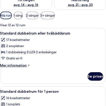
Till helgen
Nästa helg
aug. 14 - aug. 16
aug. 21 - aug. 23
Tillgängliga
Alla rum
1 säng
2 sängar
3+ sängar
filter
för
Visar 12 av 12 rum
rum
Öppna
Ett hotellrum med en säng, ett nattdu
8
Standard dubbelrum eller tvåbäddsrum
alla
17 kvadratmeter
foton
2 sovplatser
för
Standard
1 dubbelsäng ELLER 2 enkelsängar
dubbelrum
Gratis wi-fi
eller
Mer
Mer information
tvåbäddsrum
information
om
Se priser
Standard
dubbelrum
eller
Öppna
Ett hotellrum med en säng, ett nattdu
7
tvåbäddsrum
Standard dubbelrum för 1 person
alla
16 kvadratmeter
foton
1 sovplats
för