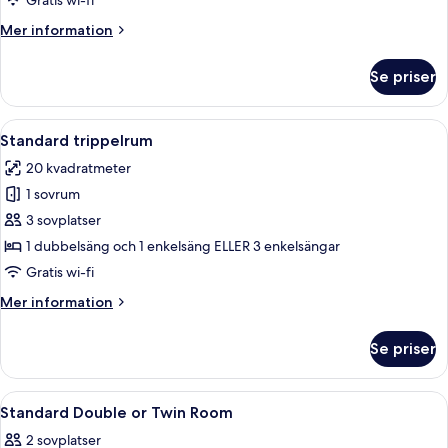
Gratis wi-fi
balkong
Mer
Mer information
information
om
Se priser
Dubbelrum
-
balkong
Öppna
Ett modernt hotellrum med en stor sä
8
Standard trippelrum
alla
20 kvadratmeter
foton
1 sovrum
för
Standard
3 sovplatser
trippelrum
1 dubbelsäng och 1 enkelsäng ELLER 3 enkelsängar
Gratis wi-fi
Mer
Mer information
information
om
Se priser
Standard
trippelrum
Öppna
Ett hotellrum med en säng, sängbord, e
6
Standard Double or Twin Room
alla
2 sovplatser
foton