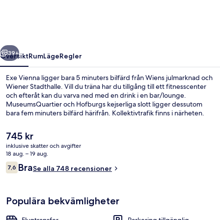
regående
Nästa
39+
Översikt
Rum
Läge
Regler
Exe Vienna ligger bara 5 minuters bilfärd från Wiens julmarknad och
Wiener Stadthalle. Vill du träna har du tillgång till ett fitnesscenter
och efteråt kan du varva ned med en drink i en bar/lounge.
MuseumsQuartier och Hofburgs kejserliga slott ligger dessutom
bara fem minuters bilfärd härifrån. Kollektivtrafik finns i närheten.
Det är bara några steg till Yppengasse spårvagnshållplats och till
Hernalser Gürtel spårvagnshållplats tar det 4 minuter att gå.
Det
745 kr
nuvarande
inklusive skatter och avgifter
priset
18 aug. – 19 aug.
Lobby
är
Recensioner
Bra
7,6
Se alla 748 recensioner
745 kr
7,6 av 10,
Populära bekvämligheter