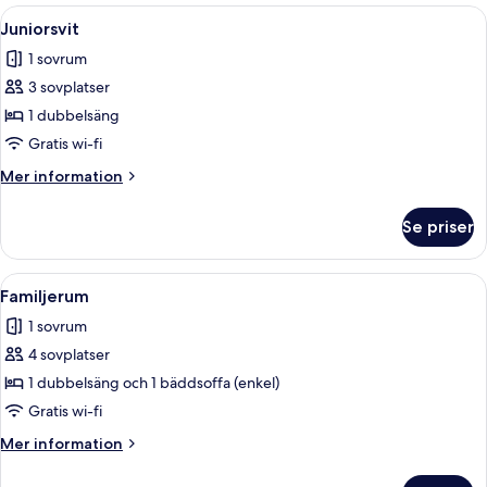
Öppna
Ett modernt hotellrum med en säng, en
5
Juniorsvit
alla
1 sovrum
foton
3 sovplatser
för
Juniorsvit
1 dubbelsäng
Gratis wi-fi
Mer
Mer information
information
om
Se priser
Juniorsvit
Öppna
Ett modernt hotellrum med en säng, en
5
Familjerum
alla
1 sovrum
foton
4 sovplatser
för
Familjerum
1 dubbelsäng och 1 bäddsoffa (enkel)
Gratis wi-fi
Mer
Mer information
information
om