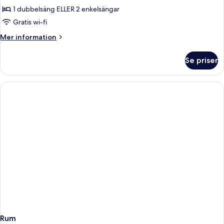
1 dubbelsäng ELLER 2 enkelsängar
för
Standard
Gratis wi-fi
Double
Mer
Mer information
or
information
om
Twin
Se priser
Standard
Room
Double
or
Twin
Room
Rum