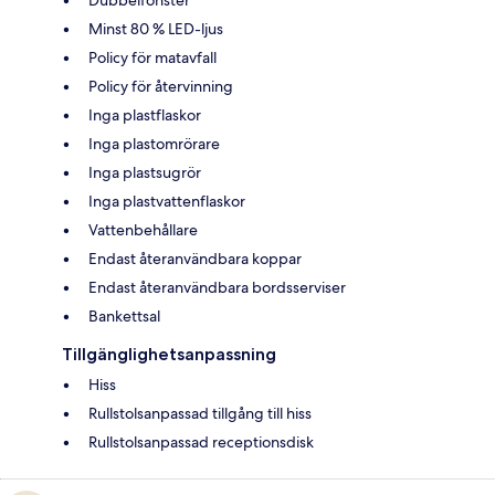
Dubbelfönster
Minst 80 % LED-ljus
Policy för matavfall
Policy för återvinning
Inga plastflaskor
Inga plastomrörare
Inga plastsugrör
Inga plastvattenflaskor
Vattenbehållare
Endast återanvändbara koppar
Endast återanvändbara bordsserviser
Bankettsal
Tillgänglighetsanpassning
Hiss
Rullstolsanpassad tillgång till hiss
Rullstolsanpassad receptionsdisk