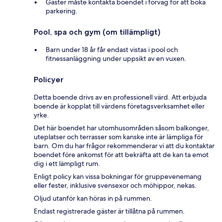
Gäster måste kontakta boendet i förväg för att boka
parkering.
Pool, spa och gym (om tillämpligt)
Barn under 18 år får endast vistas i pool och
fitnessanläggning under uppsikt av en vuxen.
Policyer
Detta boende drivs av en professionell värd. Att erbjuda
boende är kopplat till värdens företagsverksamhet eller
yrke.
Det här boendet har utomhusområden såsom balkonger,
uteplatser och terrasser som kanske inte är lämpliga för
barn. Om du har frågor rekommenderar vi att du kontaktar
boendet före ankomst för att bekräfta att de kan ta emot
dig i ett lämpligt rum.
Enligt policy kan vissa bokningar för gruppevenemang
eller fester, inklusive svensexor och möhippor, nekas.
Oljud utanför kan höras in på rummen.
Endast registrerade gäster är tillåtna på rummen.