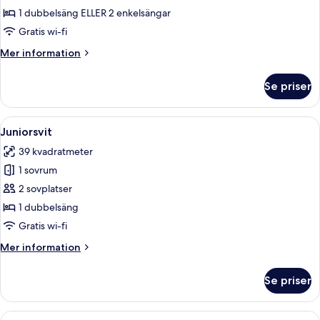
Standard
1 dubbelsäng ELLER 2 enkelsängar
dubbelrum
Gratis wi-fi
för
Mer
Mer information
1
information
person
om
Se priser
Standard
dubbelrum
för
Öppna
Ett hotellrum med en säng, ett skrivbo
6
1
Juniorsvit
alla
person
39 kvadratmeter
foton
1 sovrum
för
Juniorsvit
2 sovplatser
1 dubbelsäng
Gratis wi-fi
Mer
Mer information
information
om
Se priser
Juniorsvit
Öppna
Allergitestade sängkläder, minibar o