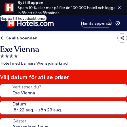
Byt till appen
Spara 10 % eller mer på fler än 100 000 hotell och logga
in för att tjäna förmåner
Hoppa till huvudsektionen
Hämta appen
Se alla boenden
Exe Vienna
4.0-
stjärnigt
Hotell med bar nära Wiens julmarknad
boende
Välj datum för att se priser
Vart reser du?
Datum
Gäster