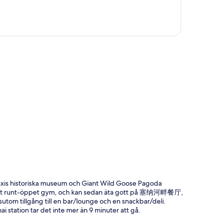
ta
anxis historiska museum och Giant Wild Goose Pagoda
t dygnet runt-öppet gym, och kan sedan äta gott på 塞纳河畔餐厅,
ssutom tillgång till en bar/lounge och en snackbar/deli.
ai station tar det inte mer än 9 minuter att gå.