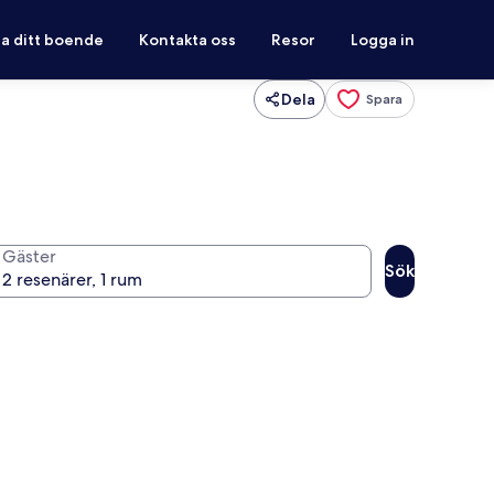
ra ditt boende
Kontakta oss
Resor
Logga in
Dela
Spara
Gäster
Sök