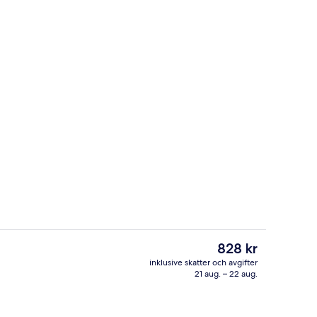
det)
Guest Suite | Duntäcken, memory fo
Det
828 kr
nuvarande
inklusive skatter och avgifter
priset
21 aug. – 22 aug.
e
Interiör
är
828 kr