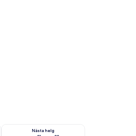
är helgen aug. 14 - aug. 16
Kontrollera tillgängligheten för nästa helg aug. 21 - aug. 23
Nästa helg