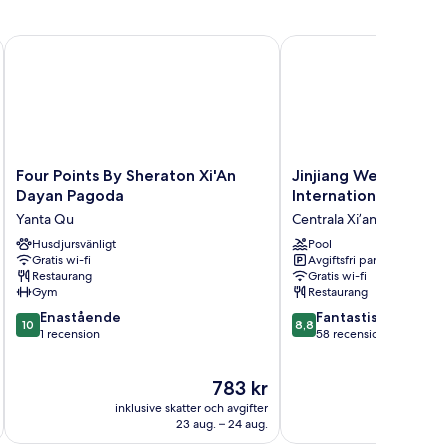
Four Points By Sheraton Xi'An Dayan Pagoda
Jinjiang West Capital I
Four
Jinjiang
Four Points By Sheraton Xi'An
Jinjiang West Capita
Points
West
Dayan Pagoda
International Hotel
By
Capital
Yanta Qu
Centrala Xi’an
Sheraton
International
Xi'An
Husdjursvänligt
Hotel
Pool
Gratis wi-fi
Avgiftsfri parkering
Dayan
Centrala
Restaurang
Gratis wi-fi
Pagoda
Xi’an
Gym
Restaurang
Yanta
10.0
8.8
Qu
Enastående
Fantastiskt
10
8,8
av
av
1 recension
58 recensioner
10,
10,
Enastående,
Fantastiskt,
Priset
783 kr
1 recension
58 recensioner
är
inklusive skatter och avgifter
inklusive s
783 kr
23 aug. – 24 aug.