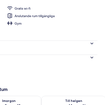
Gratis wi-fi
ad
Anslutande rum tillgängliga
Gym
atum
llgängligheten för imorgon aug. 9 - aug. 10
Kontrollera tillgängligheten för den h
Imorgon
Till helgen