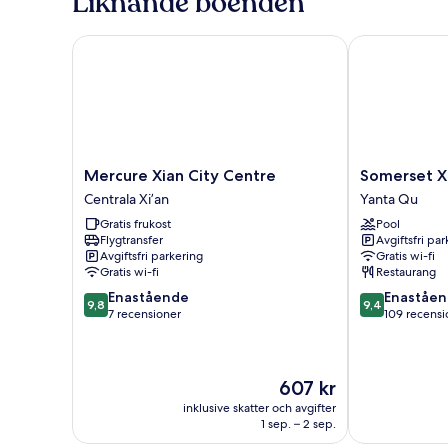
Liknande boenden
2
enkelsängar
Mercure Xian City Centre
Somerset Xind
Mercure
Somerset
Mercure Xian City Centre
Somerset Xi
Xian
Xindicheng
Centrala Xi’an
Yanta Qu
City
Xi'an
Gratis frukost
Pool
Centre
Yanta
Flygtransfer
Avgiftsfri pa
Centrala
Qu
Avgiftsfri parkering
Gratis wi-fi
Xi’an
Gratis wi-fi
Restaurang
9.8
9.4
Enastående
Enaståe
9,8
9,4
av
av
7 recensioner
109 recensi
10,
10,
Enastående,
Enastående,
7 recensioner
109 recension
Priset
607 kr
är
inklusive skatter och avgifter
607 kr
1 sep. – 2 sep.