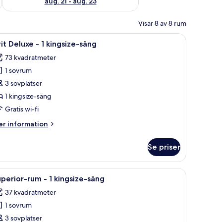
aug. 21 - aug. 23
Visar 8 av 8 rum
tt skrivbord, en stol och ett stort fönster.
ppna
Duntäcken, memory foam-madrasser och vär
7
it Deluxe - 1 kingsize-säng
la
73 kvadratmeter
oton
1 sovrum
ör
it
3 sovplatser
eluxe
1 kingsize-säng
Gratis wi-fi
er
r information
ingsize-
formation
äng
m
Se priser
it
luxe
täcken, memory foam-madrasser och värdeförvaringsskåp på rummet
ppna
Ett modernt hotellrum med en stor säng, en s
7
perior-rum - 1 kingsize-säng
la
ngsize-
37 kvadratmeter
ng
oton
1 sovrum
ör
uperior-
3 sovplatser