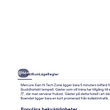
Zone
56+
Översikt
Rum
Läge
Regler
Mercure Xian Hi Tech Zone ligger bara 5 minuters bilfärd
(buddhistiskt tempel). Gäster som vill träna har tillgång
厅, där man serverar frukost. Gäster på detta hotell i art dé
Boendet ligger bara en kort promenad från kollektivtrafik. Ti
Populära bekvämligheter