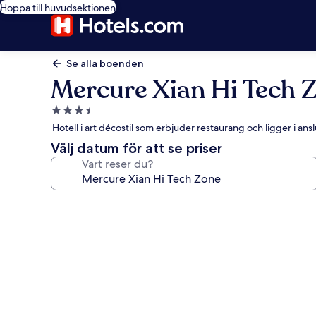
Hoppa till huvudsektionen
Se alla boenden
Mercure Xian Hi Tech 
3.5-
stjärnigt
Hotell i art décostil som erbjuder restaurang och ligger i an
boende
Välj datum för att se priser
Vart reser du?
Fotogalleri
för
Mercure
Xian
Hi
Tech