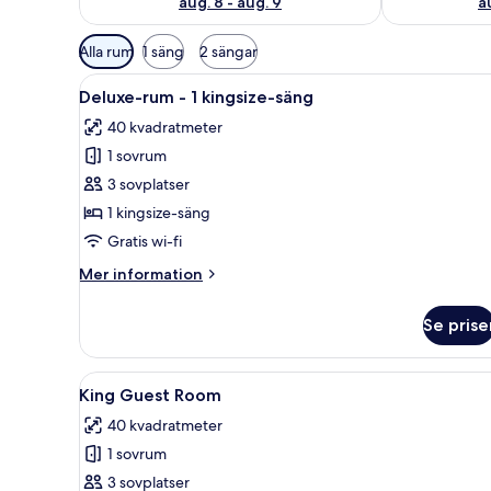
aug. 8 - aug. 9
a
Tillgängliga
Alla rum
1 säng
2 sängar
filter
Öppna
Duntäcken, memory foam-madr
för
6
Deluxe-rum - 1 kingsize-säng
alla
rum
40 kvadratmeter
foton
1 sovrum
för
Deluxe-
3 sovplatser
rum
1 kingsize-säng
-
Gratis wi-fi
1
Mer
Mer information
kingsize-
information
säng
om
Se prise
Deluxe-
rum
-
Öppna
Ett modernt badrum med ett st
7
1
King Guest Room
alla
kingsize-
40 kvadratmeter
säng
foton
1 sovrum
för
King
3 sovplatser