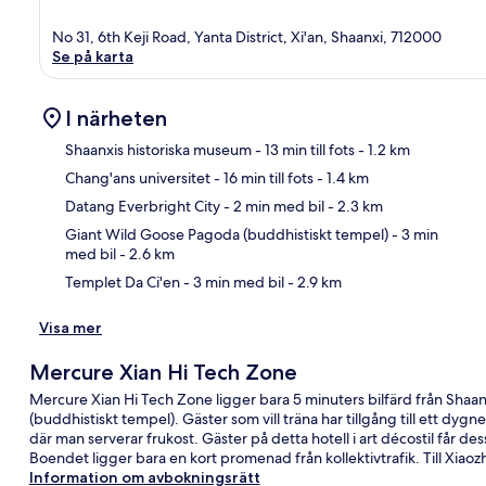
No 31, 6th Keji Road, Yanta District, Xi'an, Shaanxi, 712000
Se på karta
I närheten
Shaanxis historiska museum
- 13 min till fots
- 1.2 km
Chang'ans universitet
- 16 min till fots
- 1.4 km
Kar
Datang Everbright City
- 2 min med bil
- 2.3 km
Giant Wild Goose Pagoda (buddhistiskt tempel)
- 3 min
med bil
- 2.6 km
Templet Da Ci'en
- 3 min med bil
- 2.9 km
Visa mer
Mercure Xian Hi Tech Zone
Mercure Xian Hi Tech Zone ligger bara 5 minuters bilfärd från Sha
(buddhistiskt tempel). Gäster som vill träna har tillgång till et
där man serverar frukost. Gäster på detta hotell i art décostil får de
Boendet ligger bara en kort promenad från kollektivtrafik. Till Xiaozh
Information om avbokningsrätt