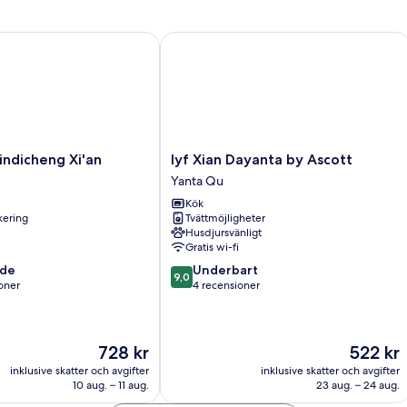
icheng Xi'an
lyf Xian Dayanta by Ascott
lyf
ndicheng Xi'an
lyf Xian Dayanta by Ascott
Xian
Yanta Qu
Dayanta
Kök
by
rkering
Tvättmöjligheter
Ascott
Husdjursvänligt
Yanta
Gratis wi-fi
Qu
9.0
nde
Underbart
9,0
av
oner
4 recensioner
10,
Underbart,
er
4 recensioner
Priset
Priset
728 kr
522 kr
är
är
inklusive skatter och avgifter
inklusive skatter och avgifter
728 kr
522 kr
10 aug. – 11 aug.
23 aug. – 24 aug.