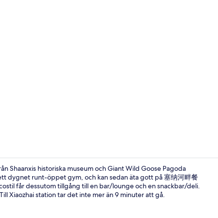
Bar (på boen
 från Shaanxis historiska museum och Giant Wild Goose Pagoda
 till ett dygnet runt-öppet gym, och kan sedan äta gott på 塞纳河畔餐
costil får dessutom tillgång till en bar/lounge och en snackbar/deli.
Lobbyloung
ll Xiaozhai station tar det inte mer än 9 minuter att gå.