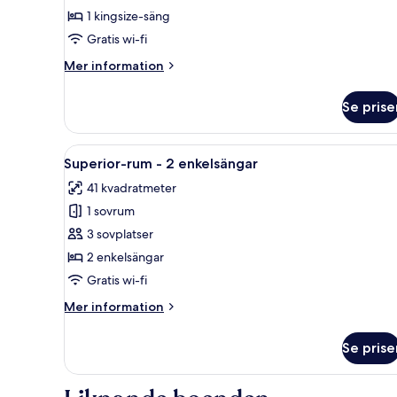
Guest
1 kingsize-säng
Room
Gratis wi-fi
Mer
Mer information
information
om
Se prise
King
Guest
Room
Öppna
Ett modernt hotellrum med två s
6
Superior-rum - 2 enkelsängar
alla
41 kvadratmeter
foton
1 sovrum
för
Superior-
3 sovplatser
rum
2 enkelsängar
-
Gratis wi-fi
2
Mer
Mer information
enkelsängar
information
om
Se prise
Superior-
rum
-