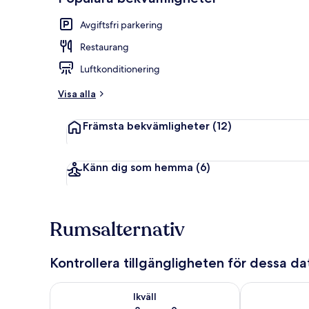
Avgiftsfri parkering
Boendets fas
Restaurang
Luftkonditionering
Visa alla
Främsta bekvämligheter
(12)
Känn dig som hemma
(6)
Rumsalternativ
Kontrollera tillgängligheten för dessa d
Kontrollera tillgängligheten för ikväll aug. 8 - aug. 9
Kontrollera ti
Ikväll