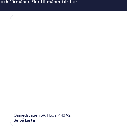
 och förmåner. Fler förmåner för fler
Öijaredsvägen 59, Floda, 448 92
Se på karta