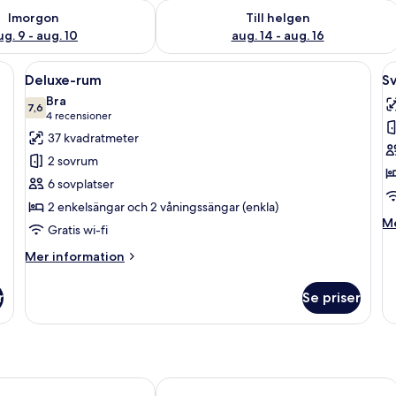
llgängligheten för imorgon aug. 9 - aug. 10
Kontrollera tillgängligheten för den h
Imorgon
Till helgen
ug. 9 - aug. 10
aug. 14 - aug. 16
l som huvudgavel och hyllor, ett nattduksbord med en lampa och en väska 
Öppna
Ett hotellrum med en säng, sängbord,
Ö
4
Deluxe-rum
Sv
alla
al
Bra
foton
7,6
f
7,6 av 10
(4 recensioner)
4 recensioner
för
f
37 kvadratmeter
Deluxe-
Sv
2 sovrum
rum
6 sovplatser
2 enkelsängar och 2 våningssängar (enkla)
M
Me
Gratis wi-fi
in
o
Mer
Mer information
Sv
information
om
r
Se priser
Deluxe-
rum
lingsås
Scandic Swania