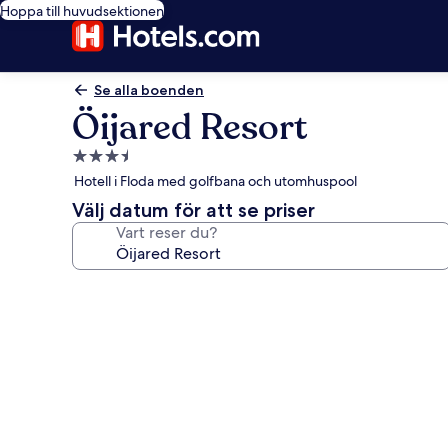
Hoppa till huvudsektionen
Se alla boenden
Öijared Resort
3.5-
stjärnigt
Hotell i Floda med golfbana och utomhuspool
boende
Välj datum för att se priser
Vart reser du?
Fotogalleri
för
Öijared
Resort