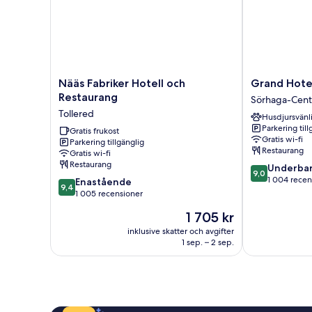
Nääs
Grand
Nääs Fabriker Hotell och
Grand Hotel
Fabriker
Hotel
Restaurang
Sörhaga-Cen
Hotell
Alingsås
Tollered
Husdjursvänl
och
Sörhaga-
Parkering till
Restaurang
Gratis frukost
Centrum
Gratis wi-fi
Parkering tillgänglig
Tollered
Restaurang
Gratis wi-fi
Restaurang
9.0
Underbar
9,0
av
1 004 recen
9.4
Enastående
9,4
10,
av
1 005 recensioner
Underbart,
10,
Priset
1 705 kr
1 004 recensi
Enastående,
är
1 005 recensioner
inklusive skatter och avgifter
1 705 kr
1 sep. – 2 sep.