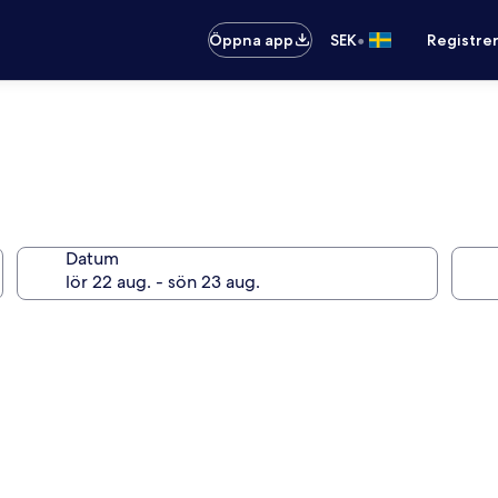
•
Öppna app
SEK
Registre
Datum