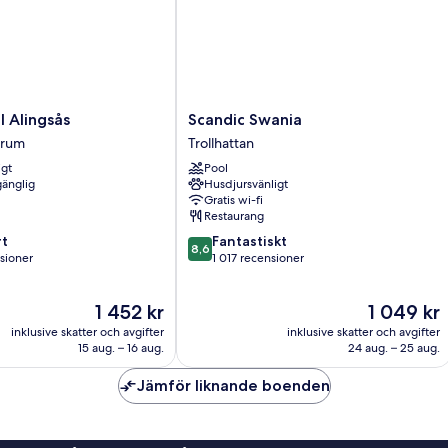
Scandic
 Alingsås
Scandic Swania
Swania
trum
Trollhattan
Trollhattan
igt
Pool
gänglig
Husdjursvänligt
Gratis wi-fi
Restaurang
8.6
t
Fantastiskt
8,6
av
sioner
1 017 recensioner
10,
Fantastiskt,
Priset
Priset
1 452 kr
1 049 kr
oner
1 017 recensioner
är
är
inklusive skatter och avgifter
inklusive skatter och avgifter
1 452 kr
1 049 kr
15 aug. – 16 aug.
24 aug. – 25 aug.
Jämför liknande boenden