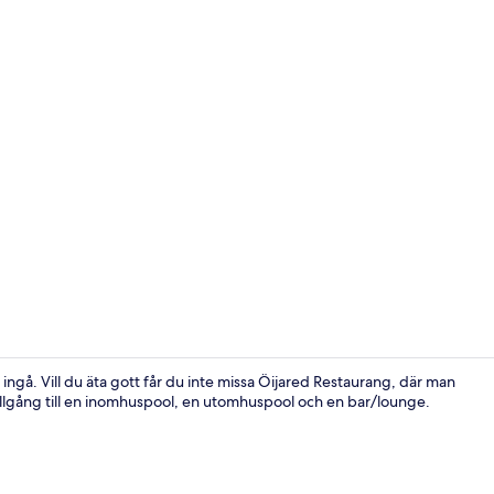
Spareceptio
ngå. Vill du äta gott får du inte missa Öijared Restaurang, där man
 tillgång till en inomhuspool, en utomhuspool och en bar/lounge.
Buffé