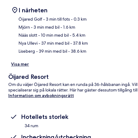
I närheten
Öijared Golf
- 3 min till fots
- 0.3 km
Mjörn
- 3 min med bil
- 1.6 km
Kar
Nääs slott
- 10 min med bil
- 5.4 km
Nya Ullevi
- 37 min med bil
- 37.8 km
Liseberg
- 39 min med bil
- 38.6 km
Visa mer
Öijared Resort
Om du väljer Öijared Resort kan en runda på 36-hålsbanan ingå. Vill
specialiserar sig på lokala rätter. Här har gäster dessutom tillgång
Information om avbokningsrätt
Hotellets storlek
34 rum
Incheckning/utcheckning