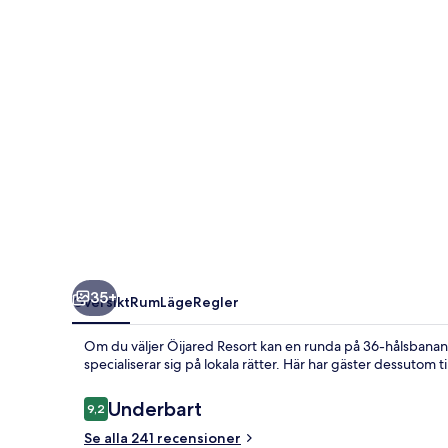
35+
Översikt
Rum
Läge
Regler
Om du väljer Öijared Resort kan en runda på 36-hålsbanan i
specialiserar sig på lokala rätter. Här har gäster dessutom
Recensioner
Underbart
9,2
9,2 av 10,
Se alla 241 recensioner