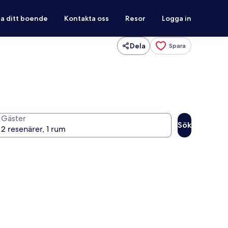
ra ditt boende
Kontakta oss
Resor
Logga in
Dela
Spara
Gäster
Sök