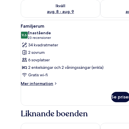
Kontrollera tillgängligheten för ikväll aug. 8 - aug. 9
Kontrollera ti
Ikväll
aug. 8 - aug. 9
a
Öppna
En våningssäng med en träpane
4
Familjerum
alla
Enastående
foton
9,6
9,6 av 10
(23 recensioner)
23 recensioner
för
34 kvadratmeter
Familjerum
2 sovrum
6 sovplatser
2 enkelsängar och 2 våningssängar (enkla)
Gratis wi-fi
Mer
Mer information
information
om
Se prise
Familjerum
Liknande boenden
Nääs Fabriker Hotell och Restaurang
Grand Hotel A