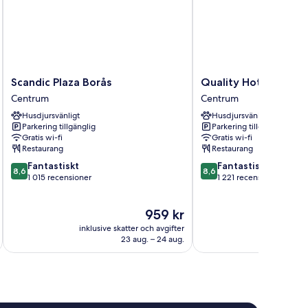
Scandic
Quality
Scandic Plaza Borås
Quality Hotel Grand
Plaza
Hotel
Centrum
Centrum
Borås
Grand
Husdjursvänligt
Husdjursvänligt
Centrum
Boras
Parkering tillgänglig
Parkering tillgänglig
Centrum
Gratis wi-fi
Gratis wi-fi
Restaurang
Restaurang
8.6
8.6
Fantastiskt
Fantastiskt
8,6
8,6
av
av
1 015 recensioner
1 221 recensioner
10,
10,
Fantastiskt,
Fantastiskt,
Priset
959 kr
1 015 recensioner
1 221 recensioner
är
inklusive skatter och avgifter
inklusive s
959 kr
23 aug. – 24 aug.