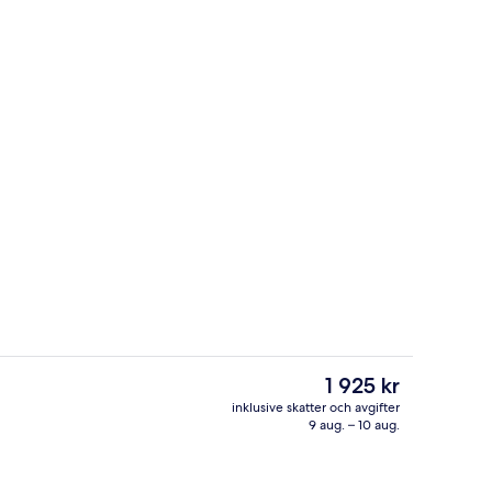
n
Inomhuspool och utomhuspool
Det
1 925 kr
nuvarande
inklusive skatter och avgifter
priset
9 aug. – 10 aug.
Spa
är
1 925 kr