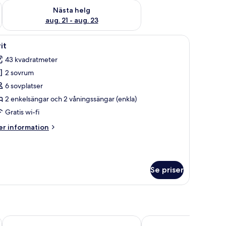
är helgen aug. 14 - aug. 16
Kontrollera tillgängligheten för nästa helg aug. 21 - aug. 23
Nästa helg
aug. 21 - aug. 23
på golvet.
 en garderob och konstverk på väggen.
ppna
Ett litet, trähusliknande rum med våningssän
4
it
la
43 kvadratmeter
oton
2 sovrum
ör
it
6 sovplatser
2 enkelsängar och 2 våningssängar (enkla)
Gratis wi-fi
er
r information
formation
m
it
Se priser
Scandic Plaza Borås
Quality Hotel Grand Bo