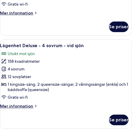
w/
Gratis wi-fi
Loft
Mer
Mer information
#25
information
om
Se priser
3-
BD
Cabin
Öppna
Ett vardagsrum med en öppen spis, en s
27
w/
Lägenhet Deluxe - 4 sovrum - vid sjön
alla
Loft
Utsikt mot sjön
#25
foton
158 kvadratmeter
för
Lägenhet
4 sovrum
Deluxe
12 sovplatser
-
1 kingsize-säng, 2 queensize-sängar, 2 våningssängar (enkla) och 1
4
bäddsoffa (queensize)
sovrum
Gratis wi-fi
-
Mer
Mer information
vid
information
sjön
om
Se priser
Lägenhet
Deluxe