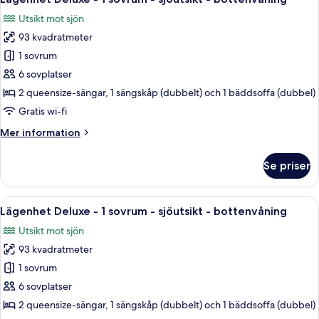
alla
sovrum
Utsikt mot sjön
-
foton
sjöutsikt
93 kvadratmeter
för
-
Lägenhet
1 sovrum
bottenvåning
Deluxe
6 sovplatser
-
2 queensize-sängar, 1 sängskåp (dubbelt) och 1 bäddsoffa (dubbel)
1
Gratis wi-fi
sovrum
Mer
Mer information
-
information
sjöutsikt
om
Se priser
-
Lägenhet
Deluxe
bottenvåning
-
Öppna
Ett vardagsrum med en öppen spis, en t
12
1
Lägenhet Deluxe - 1 sovrum - sjöutsikt - bottenvåning
alla
sovrum
Utsikt mot sjön
-
foton
sjöutsikt
93 kvadratmeter
för
-
Lägenhet
1 sovrum
bottenvåning
Deluxe
6 sovplatser
-
2 queensize-sängar, 1 sängskåp (dubbelt) och 1 bäddsoffa (dubbel)
1