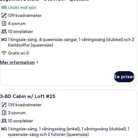
alla
-
(#1101)
Utsikt mot sjön
tillgänglighetsanpassat
foton
för
139 kvadratmeter
för
personer
Lägenhet
4 sovrum
med
Deluxe
begränsad
10 sovplatser
rörlighet
-
1 kingsize-säng, 4 queensize-sängar, 1 våningssäng (dubbel) och 2
(#1101)
3
bäddsoffor (queensize)
sovrum
Gratis wi-fi
-
Mer
Mer information
sjöutsikt
information
om
Se priser
Lägenhet
Deluxe
-
Öppna
Ett sovrum med en våningssäng, ett s
10
3
3-BD Cabin w/ Loft #25
alla
sovrum
139 kvadratmeter
-
foton
sjöutsikt
3 sovrum
för
3-
10 sovplatser
BD
1 kingsize-säng, 1 våningssäng (enkel), 1 våningssäng (dubbel), 1
queensize-säng och 2 futoner (queensize)
Cabin