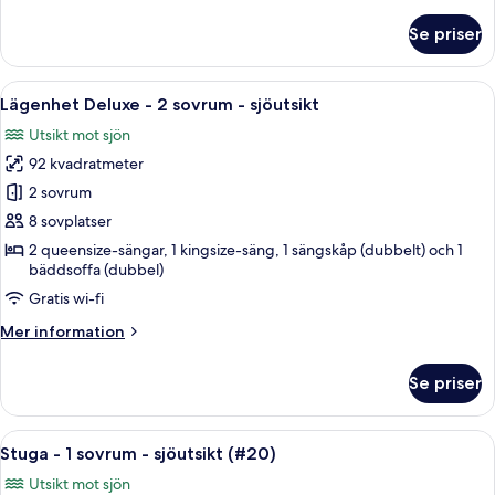
information
om
Se priser
Lägenhet
Deluxe
-
Öppna
Ett vardagsrum med en soffgrupp, ett
24
2
Lägenhet Deluxe - 2 sovrum - sjöutsikt
alla
sovrum
Utsikt mot sjön
-
foton
sjöutsikt
92 kvadratmeter
för
Lägenhet
2 sovrum
Deluxe
8 sovplatser
-
2 queensize-sängar, 1 kingsize-säng, 1 sängskåp (dubbelt) och 1
2
bäddsoffa (dubbel)
sovrum
Gratis wi-fi
-
Mer
Mer information
sjöutsikt
information
om
Se priser
Lägenhet
Deluxe
-
Öppna
Ett sovrum med träpanel på väggarna, e
6
2
Stuga - 1 sovrum - sjöutsikt (#20)
alla
sovrum
Utsikt mot sjön
-
foton