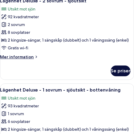
Lägenhet Deluxe - 2 sovrum - sjöutsikt
alla
sovrum
Utsikt mot sjön
-
foton
sjöutsikt
92 kvadratmeter
för
Lägenhet
2 sovrum
Deluxe
8 sovplatser
-
2 kingsize-sängar, 1 sängskåp (dubbelt) och 1 våningssäng (enkel)
2
Gratis wi-fi
sovrum
Mer
Mer information
-
information
sjöutsikt
om
Se priser
Lägenhet
Deluxe
-
Öppna
Ett vardagsrum med en öppen spis, en 
16
2
Lägenhet Deluxe - 1 sovrum - sjöutsikt - bottenvåning
alla
sovrum
Utsikt mot sjön
-
foton
sjöutsikt
93 kvadratmeter
för
Lägenhet
1 sovrum
Deluxe
6 sovplatser
-
2 kingsize-sängar, 1 sängskåp (dubbelt) och 1 våningssäng (enkel)