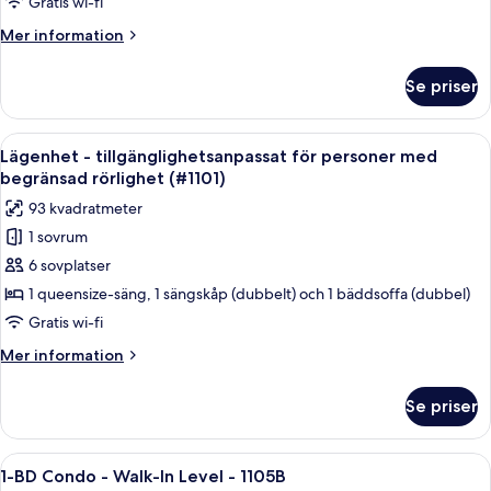
Gratis wi-fi
Mer
Mer information
information
om
Se priser
Lägenhet
Deluxe
-
Öppna
Ett kök med bänkskivor i granit, en dis
1
4
Lägenhet - tillgänglighetsanpassat för personer med
alla
sovrum
begränsad rörlighet (#1101)
-
foton
93 kvadratmeter
sjöutsikt
för
1 sovrum
Lägenhet
6 sovplatser
-
tillgänglighetsanpassat
1 queensize-säng, 1 sängskåp (dubbelt) och 1 bäddsoffa (dubbel)
för
Gratis wi-fi
personer
Mer
Mer information
med
information
begränsad
om
Se priser
Lägenhet
rörlighet
-
(#1101)
tillgänglighetsanpassat
Öppna
Ett vardagsrum med två soffor klädda i 
13
för
1-BD Condo - Walk-In Level - 1105B
alla