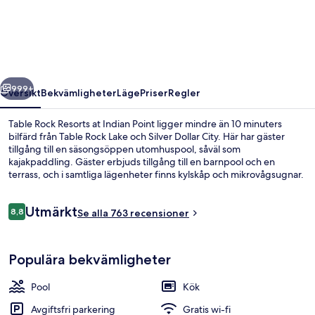
Resorts
at
Indian
Point
regående
Nästa
999+
Översikt
Bekvämligheter
Läge
Priser
Regler
Table Rock Resorts at Indian Point ligger mindre än 10 minuters
bilfärd från Table Rock Lake och Silver Dollar City. Här har gäster
tillgång till en säsongsöppen utomhuspool, såväl som
kajakpaddling. Gäster erbjuds tillgång till en barnpool och en
terrass, och i samtliga lägenheter finns kylskåp och mikrovågsugnar.
Den hjälpsamma personalen och läget brukar få höga betyg av våra
resenärer.
Recensioner
Utmärkt
8,8
Se alla 763 recensioner
8,8 av 10,
En säsongsöppen utomhuspool, parasol
Populära bekvämligheter
Pool
Kök
Avgiftsfri parkering
Gratis wi-fi