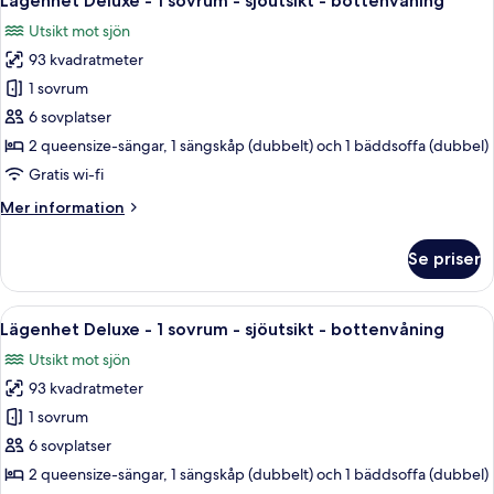
Lägenhet Deluxe - 1 sovrum - sjöutsikt - bottenvåning
alla
Walk-
Utsikt mot sjön
In
foton
Level
93 kvadratmeter
för
-
Lägenhet
1 sovrum
1106B
Deluxe
6 sovplatser
-
2 queensize-sängar, 1 sängskåp (dubbelt) och 1 bäddsoffa (dubbel)
1
Gratis wi-fi
sovrum
Mer
Mer information
-
information
sjöutsikt
om
Se priser
-
Lägenhet
Deluxe
bottenvåning
-
Öppna
Ett rymligt vardagsrum med en öppen s
15
1
Lägenhet Deluxe - 1 sovrum - sjöutsikt - bottenvåning
alla
sovrum
Utsikt mot sjön
-
foton
sjöutsikt
93 kvadratmeter
för
-
Lägenhet
1 sovrum
bottenvåning
Deluxe
6 sovplatser
-
2 queensize-sängar, 1 sängskåp (dubbelt) och 1 bäddsoffa (dubbel)