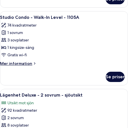
Studio
Deluxe
-
Öppna
Ett sovrum med en säng, en träbänk, e
8
1
Studio Condo - Walk-In Level - 1105A
alla
kingsize-
74 kvadratmeter
säng
foton
-
1 sovrum
för
sjöutsikt
Studio
3 sovplatser
Condo
1 kingsize-säng
-
Gratis wi-fi
Walk-
Mer
Mer information
In
information
Level
om
Se priser
Studio
-
Condo
1105A
-
Öppna
Ett sovrum med två sängar, en takflä
24
Walk-
Lägenhet Deluxe - 2 sovrum - sjöutsikt
alla
In
Utsikt mot sjön
Level
foton
-
92 kvadratmeter
för
1105A
Lägenhet
2 sovrum
Deluxe
8 sovplatser