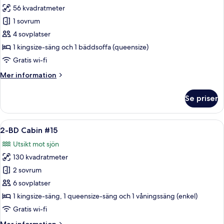
sjöutsikt
56 kvadratmeter
för
Stuga
1 sovrum
-
4 sovplatser
1
1 kingsize-säng och 1 bäddsoffa (queensize)
sovrum
Gratis wi-fi
-
Mer
Mer information
sjöutsikt
information
(#20)
om
Se priser
Stuga
-
1
Öppna
Ett sovrum med en rustik säng i trä, e
7
sovrum
2-BD Cabin #15
alla
-
Utsikt mot sjön
sjöutsikt
foton
(#20)
130 kvadratmeter
för
2-
2 sovrum
BD
6 sovplatser
Cabin
1 kingsize-säng, 1 queensize-säng och 1 våningssäng (enkel)
#15
Gratis wi-fi
Mer