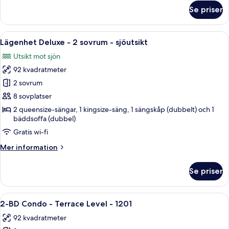
Level
om
Se priser
Lägenhet
#1201B)
-
1
Öppna
En balkong med ett runt bord och fyra 
2
sovrum
Lägenhet Deluxe - 2 sovrum - sjöutsikt
alla
(Terrace
Utsikt mot sjön
Level
foton
#1201B)
92 kvadratmeter
för
Lägenhet
2 sovrum
Deluxe
8 sovplatser
-
2 queensize-sängar, 1 kingsize-säng, 1 sängskåp (dubbelt) och 1
2
bäddsoffa (dubbel)
sovrum
Gratis wi-fi
-
Mer
Mer information
sjöutsikt
information
om
Se priser
Lägenhet
Deluxe
-
Öppna
Ett sovrum med en säng i trä, en bänk,
23
2
2-BD Condo - Terrace Level - 1201
alla
sovrum
92 kvadratmeter
-
foton