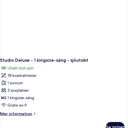
sjöutsikt
Studio Deluxe - 1 kingsize-säng - sjöutsikt
Utsikt mot sjön
74 kvadratmeter
1 sovrum
3 sovplatser
1 kingsize-säng
Gratis wi-fi
Mer
Mer information
information
om
Se priser