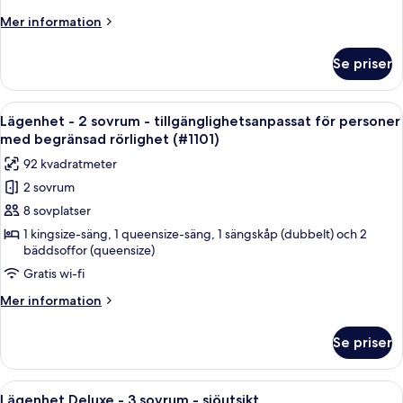
-
Mer
Mer information
vid
information
sjön
om
Se priser
Lägenhet
Deluxe
-
Öppna
Ett kök med bänkskivor i granit, en dis
2
2
Lägenhet - 2 sovrum - tillgänglighetsanpassat för personer
alla
sovrum
med begränsad rörlighet (#1101)
-
foton
92 kvadratmeter
vid
för
sjön
2 sovrum
Lägenhet
8 sovplatser
-
2
1 kingsize-säng, 1 queensize-säng, 1 sängskåp (dubbelt) och 2
bäddsoffor (queensize)
sovrum
Gratis wi-fi
-
tillgänglighetsanpassat
Mer
Mer information
för
information
om
personer
Se priser
Lägenhet
med
-
begränsad
2
Öppna
Ett sovrum med en säng, en takfläkt, 
23
sovrum
rörlighet
Lägenhet Deluxe - 3 sovrum - sjöutsikt