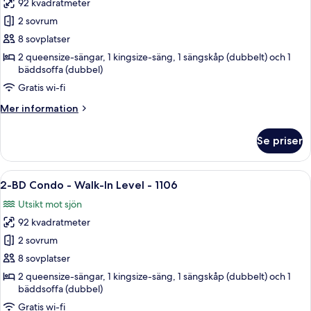
vid
92 kvadratmeter
för
sjön
2-
2 sovrum
BD
8 sovplatser
Condo
2 queensize-sängar, 1 kingsize-säng, 1 sängskåp (dubbelt) och 1
-
bäddsoffa (dubbel)
Walk-
Gratis wi-fi
In
Mer
Mer information
Level
information
-
om
Se priser
2-
1105
BD
Condo
Öppna
Ett sovrum med en säng i trä, en takf
20
-
2-BD Condo - Walk-In Level - 1106
alla
Walk-
Utsikt mot sjön
In
foton
Level
92 kvadratmeter
för
-
2-
2 sovrum
1105
BD
8 sovplatser
Condo
2 queensize-sängar, 1 kingsize-säng, 1 sängskåp (dubbelt) och 1
-
bäddsoffa (dubbel)
Walk-
Gratis wi-fi