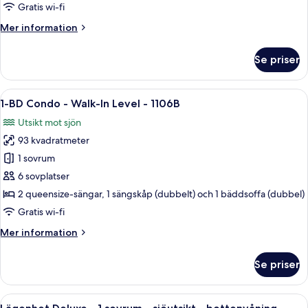
1
Gratis wi-fi
sovrum
Mer
Mer information
-
information
sjöutsikt
om
Se priser
-
Lägenhet
Deluxe
bottenvåning
-
Öppna
Ett sovrum med två sängar, en takfläkt
11
1
1-BD Condo - Walk-In Level - 1106B
alla
sovrum
Utsikt mot sjön
-
foton
sjöutsikt
93 kvadratmeter
för
-
1-
1 sovrum
bottenvåning
BD
6 sovplatser
Condo
2 queensize-sängar, 1 sängskåp (dubbelt) och 1 bäddsoffa (dubbel)
-
Gratis wi-fi
Walk-
Mer
Mer information
In
information
Level
om
Se priser
-
1-
BD
1106B
Condo
Öppna
Ett vardagsrum med en öppen spis, läde
14
-