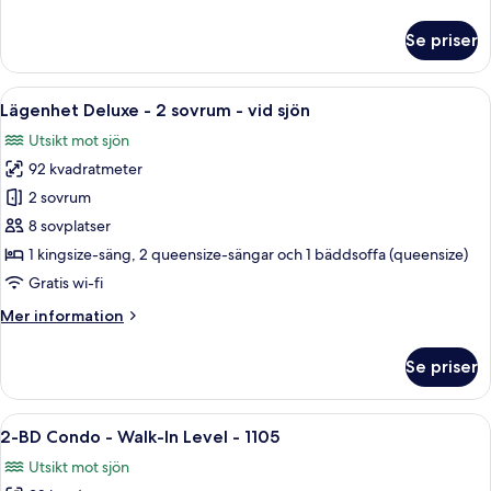
vid
information
sjön
om
Se priser
Lägenhet
Deluxe
-
Öppna
Ett vardagsrum med en öppen spis, en
13
2
Lägenhet Deluxe - 2 sovrum - vid sjön
alla
sovrum
Utsikt mot sjön
-
foton
vid
92 kvadratmeter
för
sjön
Lägenhet
2 sovrum
Deluxe
8 sovplatser
-
1 kingsize-säng, 2 queensize-sängar och 1 bäddsoffa (queensize)
2
Gratis wi-fi
sovrum
Mer
Mer information
-
information
vid
om
Se priser
sjön
Lägenhet
Deluxe
-
Öppna
Ett vardagsrum med två soffor klädda i 
21
2
2-BD Condo - Walk-In Level - 1105
alla
sovrum
Utsikt mot sjön
-
foton