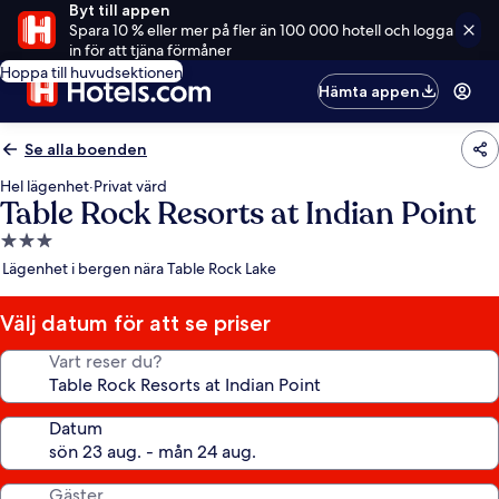
Byt till appen
Spara 10 % eller mer på fler än 100 000 hotell och logga
in för att tjäna förmåner
Hoppa till huvudsektionen
Hämta appen
Se alla boenden
Hel lägenhet
·
Privat värd
Table Rock Resorts at Indian Point
3.0-
stjärnigt
Lägenhet i bergen nära Table Rock Lake
boende
Välj datum för att se priser
Vart reser du?
Datum
Gäster