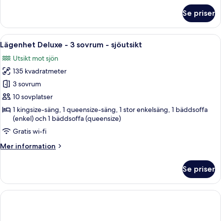
vid
om
Se priser
sjön
Lägenhet
Deluxe
-
Öppna
Ett modernt vardagsrum med en öppen 
27
2
Lägenhet Deluxe - 3 sovrum - sjöutsikt
alla
sovrum
Utsikt mot sjön
-
foton
vid
135 kvadratmeter
för
sjön
Lägenhet
3 sovrum
Deluxe
10 sovplatser
-
1 kingsize-säng, 1 queensize-säng, 1 stor enkelsäng, 1 bäddsoffa
3
(enkel) och 1 bäddsoffa (queensize)
sovrum
Gratis wi-fi
-
Mer
Mer information
sjöutsikt
information
om
Se priser
Lägenhet
Deluxe
-
3
sovrum
-