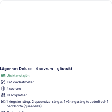
-
4
sovrum
-
vid
sjön
Lägenhet Deluxe - 4 sovrum - sjöutsikt
Utsikt mot sjön
139 kvadratmeter
4 sovrum
10 sovplatser
1 kingsize-säng, 2 queensize-sängar, 1 våningssäng (dubbel) och 1
bäddsoffa (queensize)