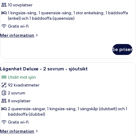
Deluxe
10 sovplatser
-
1 kingsize-säng, 1 queensize-säng, 1 stor enkelsäng, 1 bäddsoffa
3
(enkel) och 1 bäddsoffa (queensize)
sovrum
Gratis wi-fi
-
Mer
Mer information
sjöutsikt
information
om
Se priser
Lägenhet
Deluxe
-
Öppna
Ett vardagsrum med en öppen spis, läde
25
3
Lägenhet Deluxe - 2 sovrum - sjöutsikt
alla
sovrum
Utsikt mot sjön
-
foton
sjöutsikt
92 kvadratmeter
för
Lägenhet
2 sovrum
Deluxe
8 sovplatser
-
2 queensize-sängar, 1 kingsize-säng, 1 sängskåp (dubbelt) och 1
2
bäddsoffa (dubbel)
sovrum
Gratis wi-fi
-
Mer
Mer information
sjöutsikt