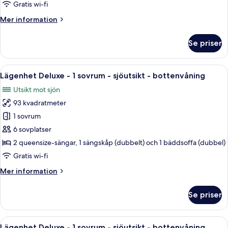
1
Gratis wi-fi
sovrum
Mer
Mer information
-
information
sjöutsikt
om
Se priser
-
Lägenhet
Deluxe
bottenvåning
-
Öppna
Ett sovrum med två sängar, en takflä
14
1
Lägenhet Deluxe - 1 sovrum - sjöutsikt - bottenvåning
alla
sovrum
Utsikt mot sjön
-
foton
sjöutsikt
93 kvadratmeter
för
-
Lägenhet
1 sovrum
bottenvåning
Deluxe
6 sovplatser
-
2 queensize-sängar, 1 sängskåp (dubbelt) och 1 bäddsoffa (dubbel)
1
Gratis wi-fi
sovrum
Mer
Mer information
-
information
sjöutsikt
om
Se priser
-
Lägenhet
Deluxe
bottenvåning
-
Öppna
Ett vardagsrum med en öppen spis, en 
11
1
Lägenhet Deluxe - 1 sovrum - sjöutsikt - bottenvåning