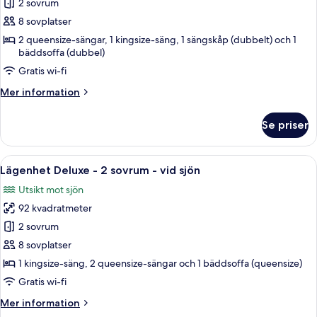
sjöutsikt
2 sovrum
för
2-
8 sovplatser
BD
2 queensize-sängar, 1 kingsize-säng, 1 sängskåp (dubbelt) och 1
bäddsoffa (dubbel)
Condo
-
Gratis wi-fi
Terrace
Mer
Mer information
Level
information
om
-
Se priser
2-
1201
BD
Condo
Öppna
Ett rymligt vardagsrum med ett matbord
19
-
Lägenhet Deluxe - 2 sovrum - vid sjön
alla
Terrace
Utsikt mot sjön
Level
foton
-
92 kvadratmeter
för
1201
Lägenhet
2 sovrum
Deluxe
8 sovplatser
-
1 kingsize-säng, 2 queensize-sängar och 1 bäddsoffa (queensize)
2
Gratis wi-fi
sovrum
Mer
Mer information
-
information