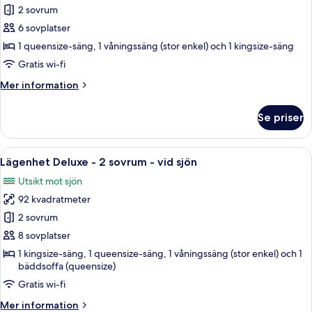
Lägenhet
2 sovrum
Deluxe
6 sovplatser
-
1 queensize-säng, 1 våningssäng (stor enkel) och 1 kingsize-säng
2
Gratis wi-fi
sovrum
Mer
Mer information
-
information
vid
om
Se priser
sjön
Lägenhet
Deluxe
-
Öppna
Ett vardagsrum med en brun lädersoffa 
25
2
Lägenhet Deluxe - 2 sovrum - vid sjön
alla
sovrum
Utsikt mot sjön
-
foton
vid
92 kvadratmeter
för
sjön
Lägenhet
2 sovrum
Deluxe
8 sovplatser
-
1 kingsize-säng, 1 queensize-säng, 1 våningssäng (stor enkel) och 1
2
bäddsoffa (queensize)
sovrum
Gratis wi-fi
-
Mer
Mer information