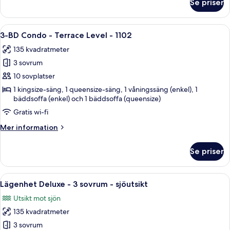
Se priser
Lägenhet
Deluxe
-
Öppna
Ett sovrum med en säng, en takfläkt,
26
2
3-BD Condo - Terrace Level - 1102
alla
sovrum
135 kvadratmeter
-
foton
vid
3 sovrum
för
sjön
3-
10 sovplatser
BD
1 kingsize-säng, 1 queensize-säng, 1 våningssäng (enkel), 1
bäddsoffa (enkel) och 1 bäddsoffa (queensize)
Condo
-
Gratis wi-fi
Terrace
Mer
Mer information
Level
information
om
-
Se priser
3-
1102
BD
Condo
Öppna
Ett sovrum med en säng, två sängbord m
26
-
Lägenhet Deluxe - 3 sovrum - sjöutsikt
alla
Terrace
Utsikt mot sjön
Level
foton
-
135 kvadratmeter
för
1102
Lägenhet
3 sovrum