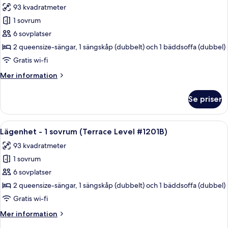
personer
93 kvadratmeter
med
foton
begränsad
1 sovrum
för
rörlighet
1-
6 sovplatser
(#1101)
BD
2 queensize-sängar, 1 sängskåp (dubbelt) och 1 bäddsoffa (dubbel)
Condo
Gratis wi-fi
-
Mer
Mer information
Walk-
information
In
om
Se priser
1-
Level
BD
-
Condo
Öppna
Ett sovrum med två sängar, en takfläk
1105B
14
-
Lägenhet - 1 sovrum (Terrace Level #1201B)
alla
Walk-
93 kvadratmeter
In
foton
Level
1 sovrum
för
-
Lägenhet
6 sovplatser
1105B
-
2 queensize-sängar, 1 sängskåp (dubbelt) och 1 bäddsoffa (dubbel)
1
Gratis wi-fi
sovrum
Mer
Mer information
(Terrace
information