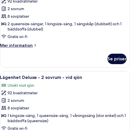
(Penthouse
92 kvadratmeter
för
Suite
Lägenhet
2 sovrum
#1211)
Deluxe
8 sovplatser
-
2 queensize-sängar, 1 kingsize-säng, 1 sängskåp (dubbelt) och 1
2
bäddsoffa (dubbel)
sovrum
Gratis wi-fi
-
Mer
Mer information
sjöutsikt
information
om
Se priser
Lägenhet
Deluxe
-
Öppna
Ett vardagsrum med en öppen spis i s
10
2
Lägenhet Deluxe - 2 sovrum - vid sjön
alla
sovrum
Utsikt mot sjön
-
foton
sjöutsikt
92 kvadratmeter
för
Lägenhet
2 sovrum
Deluxe
8 sovplatser
-
1 kingsize-säng, 1 queensize-säng, 1 våningssäng (stor enkel) och 1
2
bäddsoffa (queensize)
sovrum
Gratis wi-fi