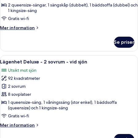
-
2 queensize-sängar, 1 sängskåp (dubbelt), 1 bäddsoffa (dubbel) och
2
1 kingsize-säng
sovrum
Gratis wi-fi
-
Mer
Mer information
sjöutsikt
information
om
Se priser
Lägenhet
Deluxe
-
Öppna
Ett modernt vardagsrum med en öppen s
21
2
Lägenhet Deluxe - 2 sovrum - vid sjön
alla
sovrum
Utsikt mot sjön
-
foton
sjöutsikt
92 kvadratmeter
för
Lägenhet
2 sovrum
Deluxe
8 sovplatser
-
1 queensize-säng, 1 våningssäng (stor enkel), 1 bäddsoffa
2
(queensize) och 1 kingsize-säng
sovrum
Gratis wi-fi
-
Mer
Mer information
vid
information
sjön
om