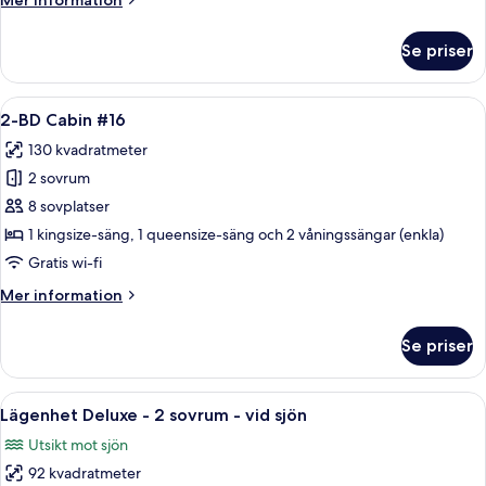
Mer information
information
om
Se priser
2-
BD
Cabin
Öppna
Ett rustikt sovrum med en sängram i t
7
#15
2-BD Cabin #16
alla
130 kvadratmeter
foton
2 sovrum
för
2-
8 sovplatser
BD
1 kingsize-säng, 1 queensize-säng och 2 våningssängar (enkla)
Cabin
Gratis wi-fi
#16
Mer
Mer information
information
om
Se priser
2-
BD
Cabin
Öppna
Ett vardagsrum med en soffa i läder, en
23
#16
Lägenhet Deluxe - 2 sovrum - vid sjön
alla
Utsikt mot sjön
foton
92 kvadratmeter
för