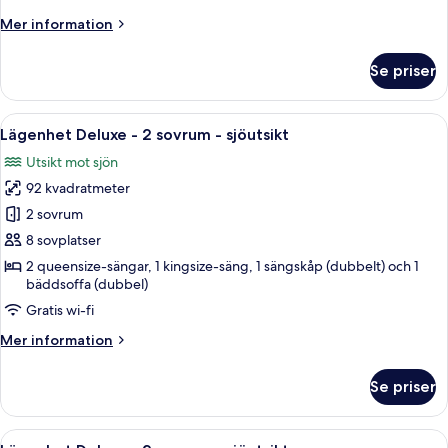
In
Mer
Mer information
Level
information
-
om
Se priser
2-
1106
BD
Condo
Öppna
Ett modernt vardagsrum med en platt-T
24
-
Lägenhet Deluxe - 2 sovrum - sjöutsikt
alla
Walk-
Utsikt mot sjön
In
foton
Level
92 kvadratmeter
för
-
Lägenhet
2 sovrum
1106
Deluxe
8 sovplatser
-
2 queensize-sängar, 1 kingsize-säng, 1 sängskåp (dubbelt) och 1
2
bäddsoffa (dubbel)
sovrum
Gratis wi-fi
-
Mer
Mer information
sjöutsikt
information
om
Se priser
Lägenhet
Deluxe
-
Öppna
Ett vardagsrum med en öppen spis, en 
25
2