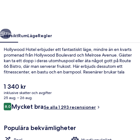
regående
Nästa
71+
Översikt
Rum
Läge
Regler
Hollywood Hotel erbjuder ett fantastiskt läge, mindre än en kvarts
promenad från Hollywood Boulevard och Melrose Avenue. Gäster
kan ta ett dopp i deras utomhuspool eller äta något gott på Route
66 Bistro, där man serverar frukost. Här erbjuds dessutom ett
fitnesscenter, en bastu och en barnpool. Resenärer brukar tala
mycket väl om den hjälpsamma personalen och läget. Boendet
ligger bara en kort promenad från kollektivtrafik. Till Vermont -
Det
1 340 kr
Santa Monica Station tar det 5 minuter att gå och till Vermont -
nuvarande
inklusive skatter och avgifter
Sunset Station är det 7 minuter.
priset
25 aug. – 26 aug.
Terrass/Patio
är
Recensioner
Mycket bra
8,0
Se alla 1 293 recensioner
1 340 kr
8,0 av 10,
Populära bekvämligheter