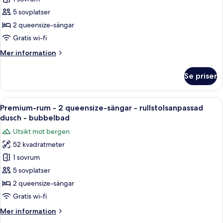
Premium-
City
5 sovplatser
rum
View
-
2 queensize-sängar
2
Gratis wi-fi
queensize-
Mer
Mer information
sängar
information
-
om
Se priser
Premium-
kylskåp
rum
och
-
Öppna
Ett hotellrum med två sängar, en soffa
mikrovågsugn
7
2
Premium-rum - 2 queensize-sängar - rullstolsanpassad
alla
queensize-
-
dusch - bubbelbad
sängar
foton
innergård
Utsikt mot bergen
-
för
kylskåp
52 kvadratmeter
Premium-
och
1 sovrum
rum
mikrovågsugn
-
-
5 sovplatser
innergård
2
2 queensize-sängar
queensize-
Gratis wi-fi
sängar
Mer
Mer information
-
information