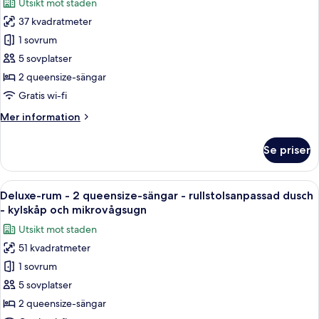
Utsikt mot staden
-
för
staden
kylskåp
37 kvadratmeter
Classic-
och
1 sovrum
rum
mikrovågsugn
-
-
5 sovplatser
utsikt
2
2 queensize-sängar
mot
queensize-
staden
Gratis wi-fi
sängar
Mer
Mer information
-
information
kylskåp
om
Se priser
Classic-
och
rum
mikrovågsugn
-
Öppna
Ett hotellrum med en säng, ett skrivbor
-
5
2
Deluxe-rum - 2 queensize-sängar - rullstolsanpassad dusch
alla
utsikt
queensize-
- kylskåp och mikrovågsugn
sängar
foton
mot
Utsikt mot staden
-
för
staden
kylskåp
51 kvadratmeter
Deluxe-
och
1 sovrum
rum
mikrovågsugn
-
-
5 sovplatser
utsikt
2
2 queensize-sängar
mot
queensize-