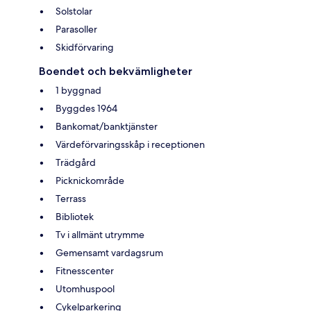
Solstolar
Parasoller
Skidförvaring
Boendet och bekvämligheter
1 byggnad
Byggdes 1964
Bankomat/banktjänster
Värdeförvaringsskåp i receptionen
Trädgård
Picknickområde
Terrass
Bibliotek
Tv i allmänt utrymme
Gemensamt vardagsrum
Fitnesscenter
Utomhuspool
Cykelparkering