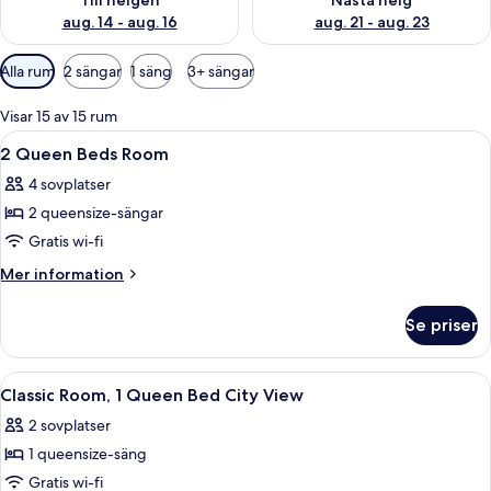
Till helgen
Nästa helg
aug. 14 - aug. 16
aug. 21 - aug. 23
Tillgängliga
Alla rum
2 sängar
1 säng
3+ sängar
filter
för
Visar 15 av 15 rum
rum
Öppna
Allergitestade sängkläder, duntäcke
3
2 Queen Beds Room
alla
4 sovplatser
foton
2 queensize-sängar
för
2
Gratis wi-fi
Queen
Mer
Mer information
Beds
information
om
Room
Se priser
2
Queen
Beds
Öppna
Lobby
14
Room
Classic Room, 1 Queen Bed City View
alla
2 sovplatser
foton
1 queensize-säng
för
Classic
Gratis wi-fi