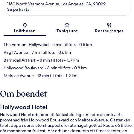
1160 North Vermont Avenue, Los Angeles, CA, 90029
Se på karta
Karta
I närheten
Ta sig runt
Restauranger
The Vermont Hollywood
- 5 min till fots
- 0.5 km
Virgil Avenue
- 7 min till fots
- 0.6 km
Barnsdall Art Park
- 8 min till fots
- 0.7 km
Hollywood Boulevard
- 8 min till fots
- 0.8 km
Melrose Avenue
- 13 min till fots
- 1.2 km
Om boendet
Hollywood Hotel
Hollywood Hotel erbjuder ett fantastiskt läge, mindre än en kvarts
promenad från Hollywood Boulevard och Melrose Avenue. Gäster kan
ta ett dopp i deras utomhuspool eller äta något gott på Route 66 Bistro,
där man serverar frukost. Här erbjuds dessutom ett fitnesscenter, en