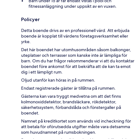
Barn under 15 år får endast vistas i pool och
fitnessanläggning under uppsikt av en vuxen.
Policyer
Detta boende drivs av en professionell värd. Att erbjuda
boende är kopplat till värdens företagsverksamhet eller
yrke.
Det här boendet har utomhusområden såsom balkonger,
uteplatser och terrasser som kanske inte är lämpliga för
barn. Om du har frågor rekommenderar vi att du kontaktar
boendet före ankomst för att bekräfta att de kan ta emot
dig i ett lämpligt rum.
Oljud utanför kan höras in på rummen.
Endast registrerade gäster är tillåtna på rummen.
Gästerna kan vara tryggt medvetna om att det finns
kolmonoxiddetektor, brandsläckare, rökdetektor,
säkerhetssystem, förbandslåda och fönstergaller på
boendet.
Namnet på kreditkortet som används vid incheckning för
att betala för oförutsedda utgifter måste vara detsamma
som huvudnamnet på rumsbokningen.