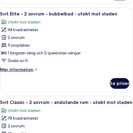
rum
utsikt
-
Öppna
Ett hotellrum med en säng, ett skrivbor
mot
6
1
Svit Elite - 2 sovrum - bubbelbad - utsikt mot staden
alla
staden
kingsize-
Utsikt mot staden
säng
foton
-
94 kvadratmeter
för
bubbelbad
Svit
2 sovrum
-
Elite
utsikt
9 sovplatser
mot
-
1 kingsize-säng och 2 queensize-sängar
staden
2
Gratis wi-fi
sovrum
Mer
Mer information
-
information
bubbelbad
om
Se priser
-
Svit
Elite
utsikt
-
Öppna
Ett hotellrum med en säng, ett skrivbor
mot
5
2
Svit Classic - 2 sovrum - anslutande rum - utsikt mot staden
alla
staden
sovrum
Utsikt mot staden
-
foton
bubbelbad
78 kvadratmeter
för
-
Svit
2 sovrum
utsikt