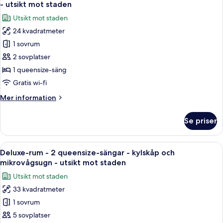
alla
kingsize-
-
- utsikt mot staden
säng
foton
utsikt
Utsikt mot staden
-
för
mot
kylskåp
24 kvadratmeter
Deluxe-
innergården
och
1 sovrum
rum
mikrovågsugn
-
-
2 sovplatser
utsikt
1
1 queensize-säng
mot
queensize-
innergården
Gratis wi-fi
säng
Mer
Mer information
-
information
kylskåp
om
Se priser
Deluxe-
och
rum
mikrovågsugn
-
Öppna
Ett hotellrum med en säng, ett skrivbor
-
6
1
Deluxe-rum - 2 queensize-sängar - kylskåp och
alla
utsikt
queensize-
mikrovågsugn - utsikt mot staden
säng
foton
mot
Utsikt mot staden
-
för
staden
kylskåp
33 kvadratmeter
Deluxe-
och
1 sovrum
rum
mikrovågsugn
-
-
5 sovplatser
utsikt