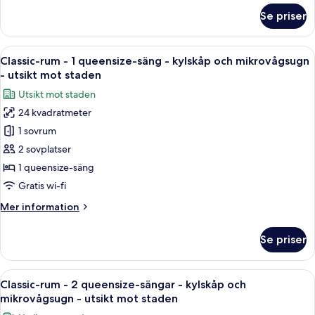
rullstolsanpassad
om
Se priser
Premium-
dusch
rum
-
-
Öppna
Ett hotellrum med en säng, ett sängbo
bubbelbad
6
2
Classic-rum - 1 queensize-säng - kylskåp och mikrovågsugn
alla
queensize-
- utsikt mot staden
sängar
foton
Utsikt mot staden
-
för
rullstolsanpassad
24 kvadratmeter
Classic-
dusch
1 sovrum
rum
-
bubbelbad
-
2 sovplatser
1
1 queensize-säng
queensize-
Gratis wi-fi
säng
Mer
Mer information
-
information
kylskåp
om
Se priser
Classic-
och
rum
mikrovågsugn
-
Öppna
Ett hotellrum med två sängar, en byrå 
-
5
1
Classic-rum - 2 queensize-sängar - kylskåp och
alla
utsikt
queensize-
mikrovågsugn - utsikt mot staden
säng
foton
mot