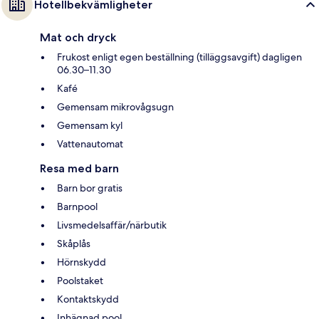
Hotellbekvämligheter
Mat och dryck
Frukost enligt egen beställning (tilläggsavgift) dagligen
06.30–11.30
Kafé
Gemensam mikrovågsugn
Gemensam kyl
Vattenautomat
Resa med barn
Barn bor gratis
Barnpool
Livsmedelsaffär/närbutik
Skåplås
Hörnskydd
Poolstaket
Kontaktskydd
Inhägnad pool