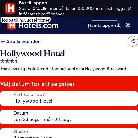
Byt till appen
Spara 10 % eller mer på fler än 100 000 hotell och logga
in för att tjäna förmåner
Hoppa till huvudsektionen
Hämta appen
Se alla boenden
Hollywood Hotel
3.5-
stjärnigt
Familjevänligt hotell med utomhuspool nära Hollywood Boulevard
boende
Välj datum för att se priser
Vart reser du?
Datum
Gäster