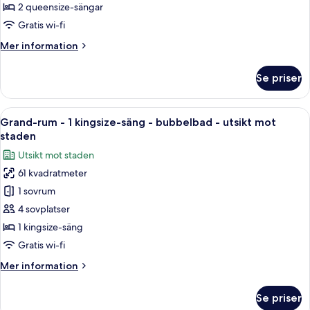
2
2 queensize-sängar
mot
queensize-
staden
Gratis wi-fi
sängar
Mer
Mer information
-
information
kylskåp
om
Se priser
Deluxe-
och
rum
mikrovågsugn
-
Öppna
En modern hotellobby med en receptions
-
6
2
Grand-rum - 1 kingsize-säng - bubbelbad - utsikt mot
alla
utsikt
queensize-
staden
sängar
foton
mot
Utsikt mot staden
-
för
staden
kylskåp
61 kvadratmeter
Grand-
och
1 sovrum
rum
mikrovågsugn
-
-
4 sovplatser
utsikt
1
1 kingsize-säng
mot
kingsize-
staden
Gratis wi-fi
säng
Mer
Mer information
-
information
bubbelbad
om
Se priser
Grand-
-