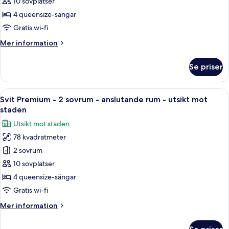
Classic
mot
10 sovplatser
staden
-
4 queensize-sängar
2
Gratis wi-fi
sovrum
Mer
Mer information
-
information
anslutande
om
Se priser
rum
Svit
Classic
-
-
Öppna
Ett hotellrum med en säng, ett skrivbor
utsikt
5
2
Svit Premium - 2 sovrum - anslutande rum - utsikt mot
alla
mot
sovrum
staden
-
foton
staden
Utsikt mot staden
anslutande
för
rum
78 kvadratmeter
Svit
-
2 sovrum
Premium
utsikt
mot
-
10 sovplatser
staden
2
4 queensize-sängar
sovrum
Gratis wi-fi
-
Mer
Mer information
anslutande
information
rum
om