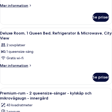
Room,
Mer
Mer information
1
information
om
Queen
Se priser
Classic
Bed
Room,
City
1
Öppna
Ett hotellrum med en säng, ett nattdu
11
View
Queen
Deluxe Room, 1 Queen Bed, Refrigerator & Microwave, City
alla
Bed
View
City
foton
2 sovplatser
View
för
1 queensize-säng
Deluxe
Gratis wi-fi
Room,
1
Mer
Mer information
information
Queen
om
Bed,
Se priser
Deluxe
Refrigerator
Room,
&
1
Öppna
Ett modernt hotellrum med en soffa, tv
5
Queen
Microwave,
Premium-rum - 2 queensize-sängar - kylskåp och
alla
Bed,
mikrovågsugn - innergård
City
Refrigerator
foton
View
43 kvadratmeter
&
för
Microwave,
1 sovrum