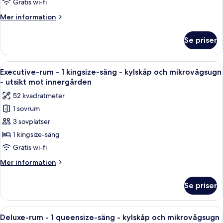
staden
Gratis wi-fi
sängar
Mer
Mer information
-
information
rullstolsanpassad
om
Se priser
Deluxe-
dusch
rum
-
-
Öppna
Ett vardagsrum med en neutral färgska
kylskåp
5
2
Executive-rum - 1 kingsize-säng - kylskåp och mikrovågsugn
alla
och
queensize-
- utsikt mot innergården
sängar
foton
mikrovågsugn
52 kvadratmeter
-
för
rullstolsanpassad
1 sovrum
Executive-
dusch
3 sovplatser
rum
-
kylskåp
-
1 kingsize-säng
och
1
Gratis wi-fi
mikrovågsugn
kingsize-
Mer
Mer information
säng
information
-
om
Se priser
Executive-
kylskåp
rum
och
-
Öppna
Ett hotellrum med en säng, ett sängbo
mikrovågsugn
9
1
Deluxe-rum - 1 queensize-säng - kylskåp och mikrovågsugn