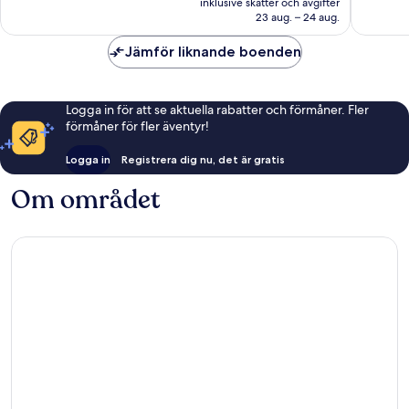
1 232 recensioner
822 rec
inklusive skatter och avgifter
1 207 kr
23 aug. – 24 aug.
Jämför liknande boenden
Logga in för att se aktuella rabatter och förmåner. Fler
förmåner för fler äventyr!
Logga in
Registrera dig nu, det är gratis
Om området