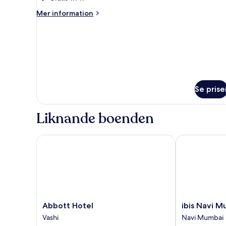
för
Rum
Mer
Mer information
information
om
Rum
Se prise
Liknande boenden
Abbott Hotel
ibis Navi Mum
Abbott
ibis
Abbott Hotel
ibis Navi M
Hotel
Navi
Vashi
Navi Mumbai
Vashi
Mumbai