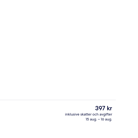
Mötesrum
Det
397 kr
nuvarande
inklusive skatter och avgifter
priset
15 aug. – 16 aug.
gång
Club-rum | Minibar, värdeförvaringss
är
397 kr