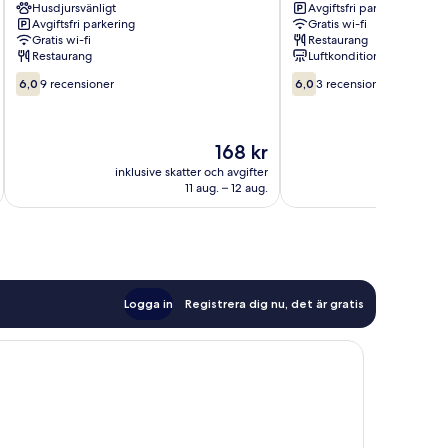
Husdjursvänligt
Avgiftsfri parkering
Avgiftsfri parkering
Gratis wi-fi
Gratis wi-fi
Restaurang
Restaurang
Luftkonditionering
6.0
6.0
6,0
9 recensioner
6,0
3 recensioner
av
av
10,
10,
9 recensioner
3 recensioner
Priset
168 kr
är
inklusive skatter och avgifter
inklusive s
168 kr
11 aug. – 12 aug.
Logga in
Registrera dig nu, det är gratis