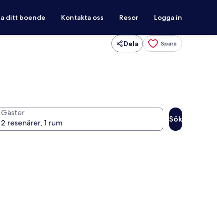
ra ditt boende
Kontakta oss
Resor
Logga in
Dela
Spara
Gäster
Sök