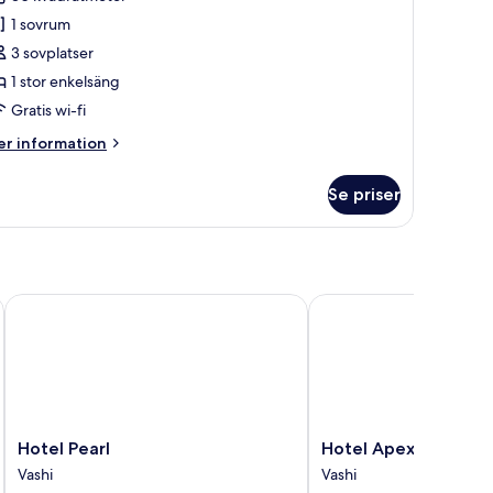
ör
lub-
1 sovrum
um
3 sovplatser
1 stor enkelsäng
Gratis wi-fi
er
r information
formation
m
Se priser
ub-
um
Hotel Pearl
Hotel Apex
Hotel
Hotel
Hotel Pearl
Hotel Apex
Pearl
Apex
Vashi
Vashi
Vashi
Vashi