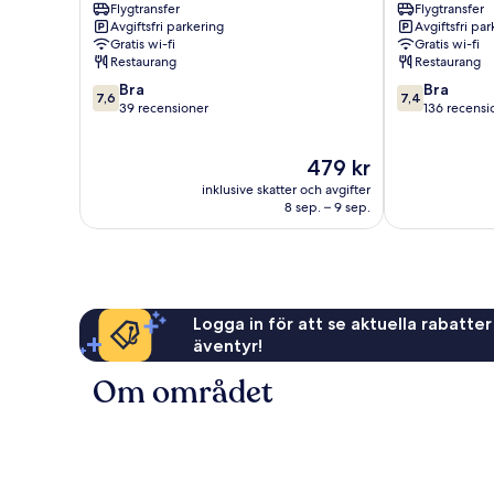
Flygtransfer
Flygtransfer
Hotel
Avgiftsfri parkering
Avgiftsfri pa
Navi
Gratis wi-fi
Gratis wi-fi
Mumbai
Restaurang
Restaurang
7.6
7.4
Bra
Bra
7,6
7,4
av
av
39 recensioner
136 recensi
10,
10,
Bra,
Bra,
Priset
479 kr
39 recensioner
136 recension
är
inklusive skatter och avgifter
479 kr
8 sep. – 9 sep.
Logga in för att se aktuella rabatter
äventyr!
Om området