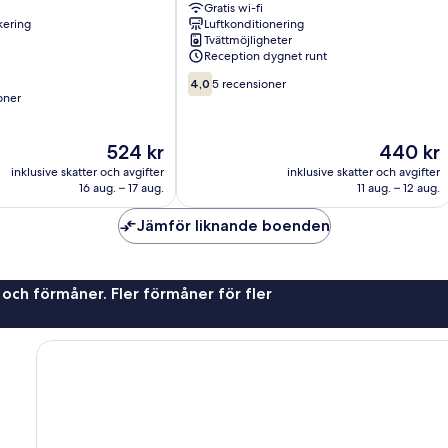
Gratis wi-fi
rkering
Luftkonditionering
Tvättmöjligheter
Reception dygnet runt
4.0
4,0
5 recensioner
av
oner
10,
5 recensioner
Priset
Priset
524 kr
440 kr
er
är
är
inklusive skatter och avgifter
inklusive skatter och avgifter
524 kr
440 kr
16 aug. – 17 aug.
11 aug. – 12 aug.
Jämför liknande boenden
 och förmåner. Fler förmåner för fler