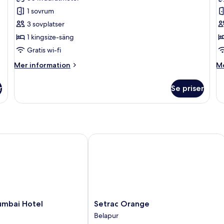
för
f
Superior
C
1 sovrum
dubbelrum
r
3 sovplatser
1 kingsize-säng
Gratis wi-fi
Mer
M
Mer information
Me
information
in
om
o
r
Se priser
Superior
Cl
dubbelrum
r
bai Hotel
Setrac Orange
Setrac
umbai Hotel
Setrac Orange
Orange
Belapur
Belapur