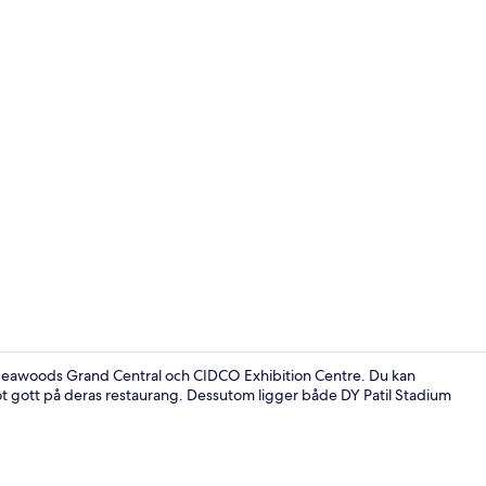
Restaurang
n Seawoods Grand Central och CIDCO Exhibition Centre. Du kan
ot gott på deras restaurang. Dessutom ligger både DY Patil Stadium
Boendets in