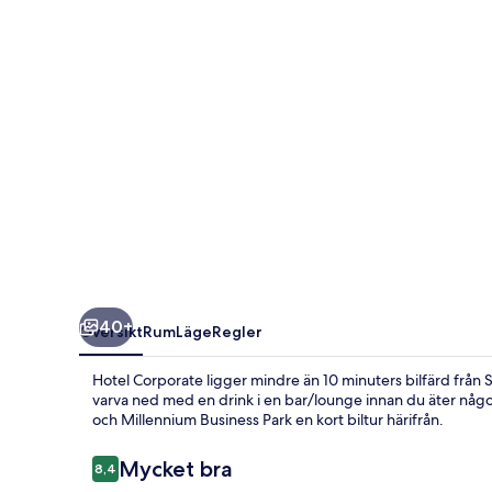
40+
Översikt
Rum
Läge
Regler
Hotel Corporate ligger mindre än 10 minuters bilfärd frå
varva ned med en drink i en bar/lounge innan du äter någ
och Millennium Business Park en kort biltur härifrån.
Recensioner
Mycket bra
8,4
8,4 av 10,