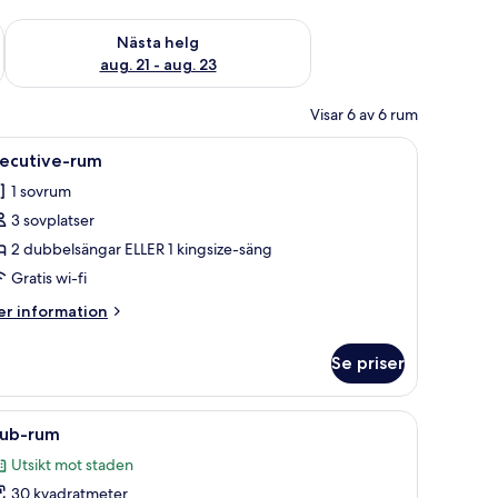
är helgen aug. 14 - aug. 16
Kontrollera tillgängligheten för nästa helg aug. 21 - aug. 23
Nästa helg
aug. 21 - aug. 23
Visar 6 av 6 rum
nggavel i trä, två sänglampor och ett nattduksbord med en telefon.
ppna
Ett hotellrum med två sängar, en sänggavel i
6
xecutive-rum
la
1 sovrum
oton
3 sovplatser
ör
xecutive-
2 dubbelsängar ELLER 1 kingsize-säng
um
Gratis wi-fi
er
r information
formation
m
Se priser
ecutive-
um
nattduksbord, en lampa och en väggmonterad kontrollpanel.
ppna
Ett modernt sovrum med en stor säng, sängbor
10
lub-rum
la
Utsikt mot staden
oton
30 kvadratmeter