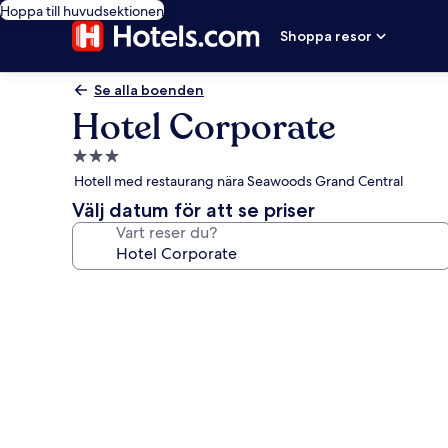
Hoppa till huvudsektionen
Shoppa resor
Se alla boenden
Hotel Corporate
3.0-
stjärnigt
Hotell med restaurang nära Seawoods Grand Central
boende
Välj datum för att se priser
Vart reser du?
Fotogalleri
för
Hotel
Corporate