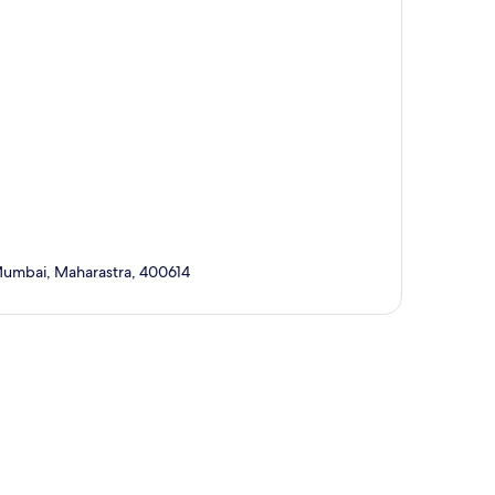
i Mumbai, Maharastra, 400614
ta