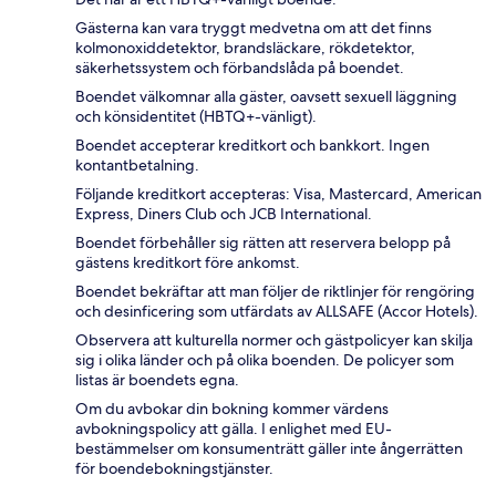
Gästerna kan vara tryggt medvetna om att det finns
kolmonoxiddetektor, brandsläckare, rökdetektor,
säkerhetssystem och förbandslåda på boendet.
Boendet välkomnar alla gäster, oavsett sexuell läggning
och könsidentitet (HBTQ+-vänligt).
Boendet accepterar kreditkort och bankkort. Ingen
kontantbetalning.
Följande kreditkort accepteras: Visa, Mastercard, American
Express, Diners Club och JCB International.
Boendet förbehåller sig rätten att reservera belopp på
gästens kreditkort före ankomst.
Boendet bekräftar att man följer de riktlinjer för rengöring
och desinficering som utfärdats av ALLSAFE (Accor Hotels).
Observera att kulturella normer och gästpolicyer kan skilja
sig i olika länder och på olika boenden. De policyer som
listas är boendets egna.
Om du avbokar din bokning kommer värdens
avbokningspolicy att gälla. I enlighet med EU-
bestämmelser om konsumenträtt gäller inte ångerrätten
för boendebokningstjänster.