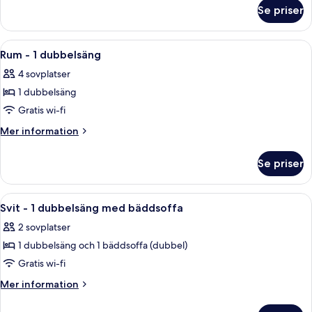
om
Se priser
Executive-
rum
-
Öppna
Ett modernt hotellrum med en garderob
4
2
Rum - 1 dubbelsäng
alla
enkelsängar
4 sovplatser
foton
1 dubbelsäng
för
Rum
Gratis wi-fi
-
Mer
Mer information
1
information
om
dubbelsäng
Se priser
Rum
-
1
Öppna
Ett hotellrum med en säng, ett nattd
6
dubbelsäng
Svit - 1 dubbelsäng med bäddsoffa
alla
2 sovplatser
foton
1 dubbelsäng och 1 bäddsoffa (dubbel)
för
Svit
Gratis wi-fi
-
Mer
Mer information
1
information
om