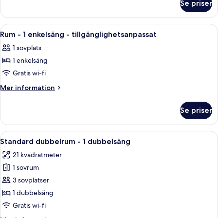
dubbelsäng
Se priser
Svit
med
-
bäddsoffa
1
Öppna
Ett hotellrum med en stor säng, ett sk
5
dubbelsäng
Rum - 1 enkelsäng - tillgänglighetsanpassat
alla
med
1 sovplats
bäddsoffa
foton
1 enkelsäng
för
Rum
Gratis wi-fi
-
Mer
Mer information
1
information
om
enkelsäng
Se priser
Rum
-
-
tillgänglighetsanpassat
1
Öppna
Ett hotellrum med en säng, ett skrivbo
7
enkelsäng
Standard dubbelrum - 1 dubbelsäng
alla
-
21 kvadratmeter
tillgänglighetsanpassat
foton
1 sovrum
för
Standard
3 sovplatser
dubbelrum
1 dubbelsäng
-
Gratis wi-fi
1