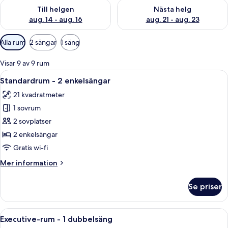
Kontrollera tillgängligheten för den här helgen aug. 14 - aug. 
Kontrollera tillgängligheten fö
Till helgen
Nästa helg
aug. 14 - aug. 16
aug. 21 - aug. 23
Tillgängliga
Alla rum
2 sängar
1 säng
filter
för
Visar 9 av 9 rum
rum
Öppna
Ett hotellrum med två sängar, ett skriv
6
Standardrum - 2 enkelsängar
alla
21 kvadratmeter
foton
1 sovrum
för
Standardrum
2 sovplatser
-
2 enkelsängar
2
Gratis wi-fi
enkelsängar
Mer
Mer information
information
om
Se priser
Standardrum
-
2
Öppna
Ett hotellrum med en säng, ett skrivbo
4
enkelsängar
Executive-rum - 1 dubbelsäng
alla