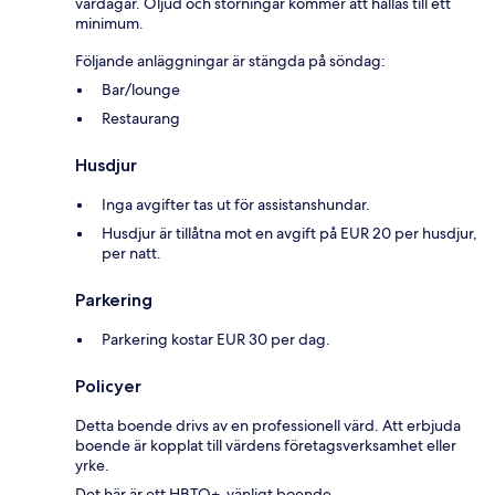
vardagar. Oljud och störningar kommer att hållas till ett
minimum.
Följande anläggningar är stängda på söndag:
Bar/lounge
Restaurang
Husdjur
Inga avgifter tas ut för assistanshundar.
Husdjur är tillåtna mot en avgift på EUR 20 per husdjur,
per natt.
Parkering
Parkering kostar EUR 30 per dag.
Policyer
Detta boende drivs av en professionell värd. Att erbjuda
boende är kopplat till värdens företagsverksamhet eller
yrke.
Det här är ett HBTQ+-vänligt boende.