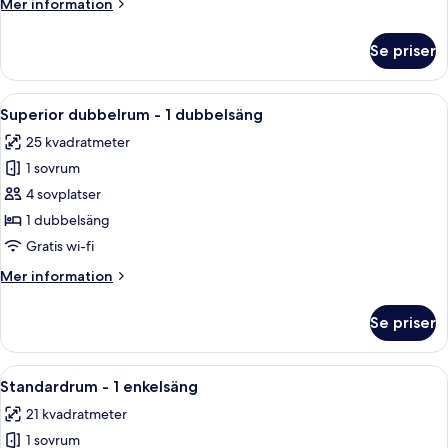
Mer
Mer information
dubbelsäng
information
om
Se priser
Standard
dubbelrum
-
Öppna
Ett hotellrum med en säng, ett skrivbo
4
1
Superior dubbelrum - 1 dubbelsäng
alla
dubbelsäng
25 kvadratmeter
foton
1 sovrum
för
Superior
4 sovplatser
dubbelrum
1 dubbelsäng
-
Gratis wi-fi
1
Mer
Mer information
dubbelsäng
information
om
Se priser
Superior
dubbelrum
-
Öppna
Ett hotellrum med en säng, ett skrivbor
6
1
Standardrum - 1 enkelsäng
alla
dubbelsäng
21 kvadratmeter
foton
1 sovrum
för