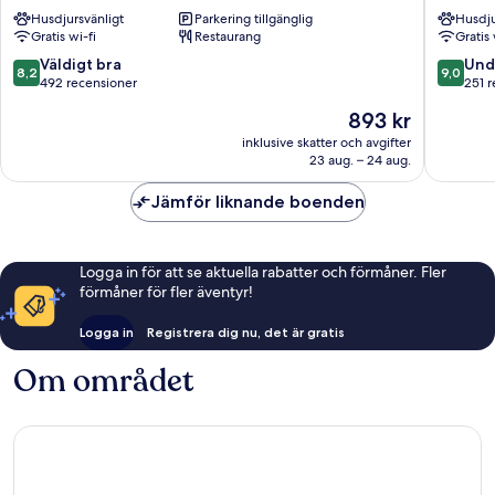
Hannover
Mitte
Husdjursvänligt
Parkering tillgänglig
Husdju
Kirchrode-
Gratis wi-fi
Restaurang
Gratis 
Bemerode-
Wülferode
8.2
9.0
Väldigt bra
Und
8,2
9,0
av
av
492 recensioner
251 
10,
10,
Priset
893 kr
Väldigt
Underba
är
bra,
251 rece
inklusive skatter och avgifter
893 kr
23 aug. – 24 aug.
492 recensioner
Jämför liknande boenden
Logga in för att se aktuella rabatter och förmåner. Fler
förmåner för fler äventyr!
Logga in
Registrera dig nu, det är gratis
Om området