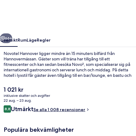
regående
Nästa
66+
Översikt
Rum
Läge
Regler
Novotel Hannover ligger mindre än 15 minuters bilfärd från
Hannovermässan. Gäster som vill träna har tillgång till ett
fitnesscenter och kan sedan besöka Novo², som specialiserar sig på
internationell gastronomi och serverar lunch och middag. På detta
hotell i lyxstil får gäster även tillgång till en bar/lounge, en bastu och
en terrass. Kollektivtrafik finns i närheten. Till Lister Platz U-
Bahnstation tar det 3 minuter att gå och till Sedanstrasse-Lister
Det
1 021 kr
Meile U-Bahnstation är det 11 minuter.
nuvarande
inklusive skatter och avgifter
priset
22 aug. – 23 aug.
Exteriör
är
Recensioner
Utmärkt
8,8
Se alla 1 008 recensioner
1 021 kr
8,8 av 10,
Populära bekvämligheter