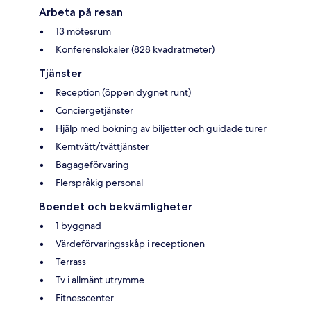
Arbeta på resan
13 mötesrum
Konferenslokaler (828 kvadratmeter)
Tjänster
Reception (öppen dygnet runt)
Conciergetjänster
Hjälp med bokning av biljetter och guidade turer
Kemtvätt/tvättjänster
Bagageförvaring
Flerspråkig personal
Boendet och bekvämligheter
1 byggnad
Värdeförvaringsskåp i receptionen
Terrass
Tv i allmänt utrymme
Fitnesscenter