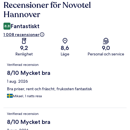
Recensioner för Novotel
Recensioner
Hannover
Fantastiskt
8,8
1 008 recensioner
9,2
8,6
9,0
Renlighet
Läge
Personal och service
Recensioner
Verifierad recension
8/10 Mycket bra
1 aug. 2026
Bra priser, rent och fräscht, frukosten fantastisk
Mikael, 1 natts resa
Verifierad recension
8/10 Mycket bra