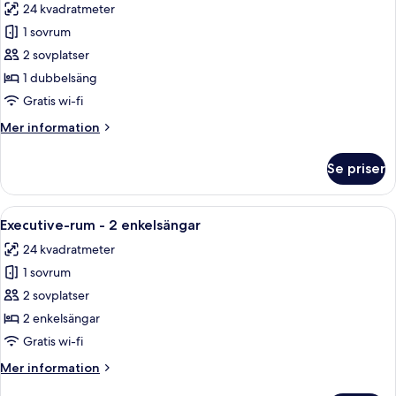
24 kvadratmeter
foton
1 sovrum
för
Executive-
2 sovplatser
rum
1 dubbelsäng
-
Gratis wi-fi
1
Mer
Mer information
dubbelsäng
information
om
Se priser
Executive-
rum
-
Öppna
Ett hotellrum med en säng, ett skrivbo
5
1
Executive-rum - 2 enkelsängar
alla
dubbelsäng
24 kvadratmeter
foton
1 sovrum
för
Executive-
2 sovplatser
rum
2 enkelsängar
-
Gratis wi-fi
2
Mer
Mer information
enkelsängar
information