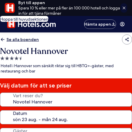
Byt till appen
Spara 10 % eller mer på fler än 100 000 hotell och logga
in för att tjäna förmåner
Hoppa till huvudsektionen
Hämta appen
Se alla boenden
Novotel Hannover
4.5-
stjärnigt
Hotell i Hannover som särskilt riktar sig till HBTQ+-gäster, med
boende
restaurang och bar
Välj datum för att se priser
Vart reser du?
Datum
Gäster