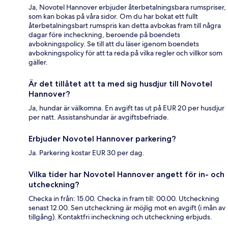
Ja, Novotel Hannover erbjuder återbetalningsbara rumspriser,
som kan bokas på våra sidor. Om du har bokat ett fullt
återbetalningsbart rumspris kan detta avbokas fram till några
dagar före incheckning, beroende på boendets
avbokningspolicy. Se till att du läser igenom boendets
avbokningspolicy för att ta reda på vilka regler och villkor som
gäller.
Är det tillåtet att ta med sig husdjur till Novotel
Hannover?
Ja, hundar är välkomna. En avgift tas ut på EUR 20 per husdjur
per natt. Assistanshundar är avgiftsbefriade.
Erbjuder Novotel Hannover parkering?
Ja. Parkering kostar EUR 30 per dag.
Vilka tider har Novotel Hannover angett för in- och
utcheckning?
Checka in från: 15.00. Checka in fram till: 00.00. Utcheckning
senast 12.00. Sen utcheckning är möjlig mot en avgift (i mån av
tillgång). Kontaktfri incheckning och utcheckning erbjuds.