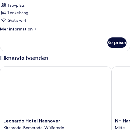
Standardrum
1 sovplats
-
1 enkelsäng
1
Gratis wi-fi
enkelsäng
Mer
Mer information
information
om
Se priser
Standardrum
-
1
Liknande boenden
enkelsäng
Leonardo Hotel Hannover
NH Hann
Leonardo
NH
Leonardo Hotel Hannover
NH Ha
Hotel
Hannov
Kirchrode-Bemerode-Wülferode
Mitte