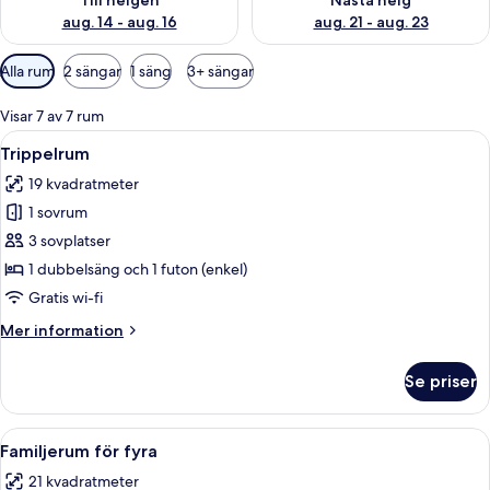
Till helgen
Nästa helg
aug. 14 - aug. 16
aug. 21 - aug. 23
Tillgängliga
Alla rum
2 sängar
1 säng
3+ sängar
filter
för
Visar 7 av 7 rum
rum
Öppna
Allergitestade sängkläder, skrivbord, g
1
Trippelrum
alla
19 kvadratmeter
foton
1 sovrum
för
Trippelrum
3 sovplatser
1 dubbelsäng och 1 futon (enkel)
Gratis wi-fi
Mer
Mer information
information
om
Se priser
Trippelrum
Öppna
Familjerum för fyra | Allergitestade sä
3
Familjerum för fyra
alla
21 kvadratmeter
foton