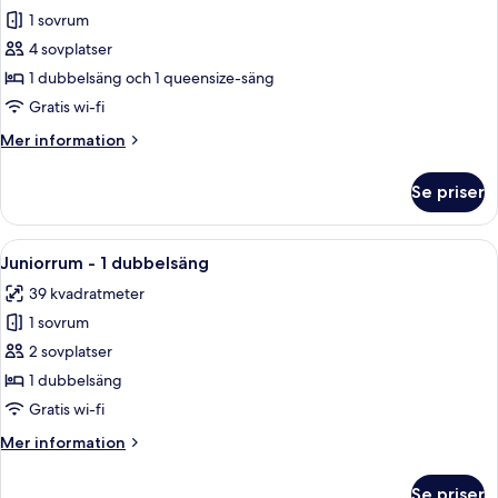
1 sovrum
för
Familjerum
4 sovplatser
för
1 dubbelsäng och 1 queensize-säng
fyra
Gratis wi-fi
Mer
Mer information
information
om
Se priser
Familjerum
för
fyra
Öppna
Juniorrum - 1 dubbelsäng | Allergitest
3
Juniorrum - 1 dubbelsäng
alla
39 kvadratmeter
foton
1 sovrum
för
Juniorrum
2 sovplatser
-
1 dubbelsäng
1
Gratis wi-fi
dubbelsäng
Mer
Mer information
information
om
Se priser