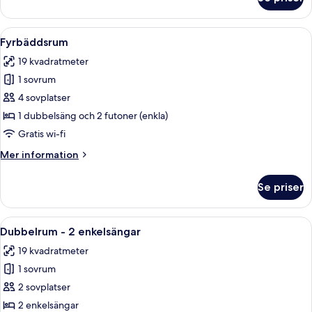
Juniorrum
-
1
Öppna
Fyrbäddsrum | Allergitestade sängkläde
3
dubbelsäng
Fyrbäddsrum
alla
19 kvadratmeter
foton
1 sovrum
för
Fyrbäddsrum
4 sovplatser
1 dubbelsäng och 2 futoner (enkla)
Gratis wi-fi
Mer
Mer information
information
om
Se priser
Fyrbäddsrum
Öppna
Dubbelrum - 2 enkelsängar | Allergites
3
Dubbelrum - 2 enkelsängar
alla
19 kvadratmeter
foton
1 sovrum
för
Dubbelrum
2 sovplatser
-
2 enkelsängar