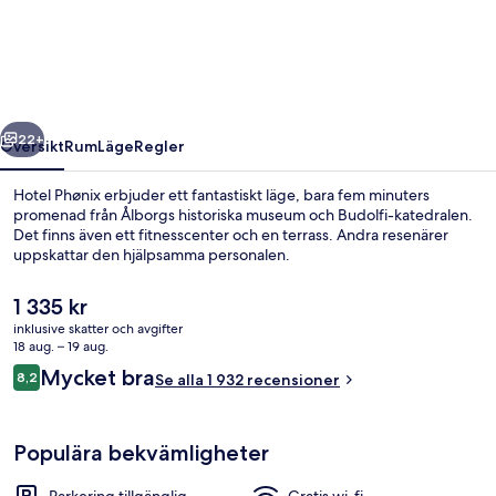
regående
Nästa
22+
Översikt
Rum
Läge
Regler
Hotel Phønix erbjuder ett fantastiskt läge, bara fem minuters
promenad från Ålborgs historiska museum och Budolfi-katedralen.
Det finns även ett fitnesscenter och en terrass. Andra resenärer
uppskattar den hjälpsamma personalen.
Det
1 335 kr
nuvarande
inklusive skatter och avgifter
priset
18 aug. – 19 aug.
är
Recensioner
Mycket bra
8,2
Sittområde i lobbyn
Se alla 1 932 recensioner
1 335 kr
8,2 av 10,
Populära bekvämligheter