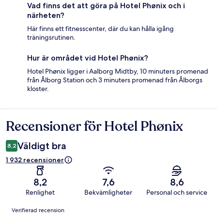
Vad finns det att göra på Hotel Phønix och i
närheten?
Här finns ett fitnesscenter, där du kan hålla igång
träningsrutinen.
Hur är området vid Hotel Phønix?
Hotel Phønix ligger i Aalborg Midtby, 10 minuters promenad
från Ålborg Station och 3 minuters promenad från Ålborgs
kloster.
Recensioner för Hotel Phønix
Recensioner
Väldigt bra
8,2
1 932 recensioner
8,2
7,6
8,6
Renlighet
Bekvämligheter
Personal och service
Recensioner
Verifierad recension