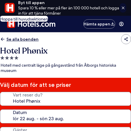
Byt till appen
Spara 10 % eller mer på fler än 100 000 hotell och logga
in för att tjäna förmåner
Hoppa till huvudsektionen
Hämta appen
Se alla boenden
Hotel Phønix
4.0-
stjärnigt
Hotell med centralt läge på gångavstånd från Ålborgs historiska
boende
museum
Välj datum för att se priser
Vart reser du?
Datum
Gäster