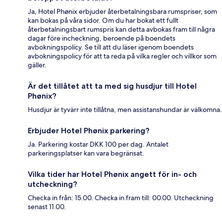
Ja, Hotel Phønix erbjuder återbetalningsbara rumspriser, som
kan bokas på våra sidor. Om du har bokat ett fullt
återbetalningsbart rumspris kan detta avbokas fram till några
dagar före incheckning, beroende på boendets
avbokningspolicy. Se till att du läser igenom boendets
avbokningspolicy för att ta reda på vilka regler och villkor som
gäller.
Är det tillåtet att ta med sig husdjur till Hotel
Phønix?
Husdjur är tyvärr inte tillåtna, men assistanshundar är välkomna.
Erbjuder Hotel Phønix parkering?
Ja. Parkering kostar DKK 100 per dag. Antalet
parkeringsplatser kan vara begränsat.
Vilka tider har Hotel Phønix angett för in- och
utcheckning?
Checka in från: 15.00. Checka in fram till: 00.00. Utcheckning
senast 11.00.