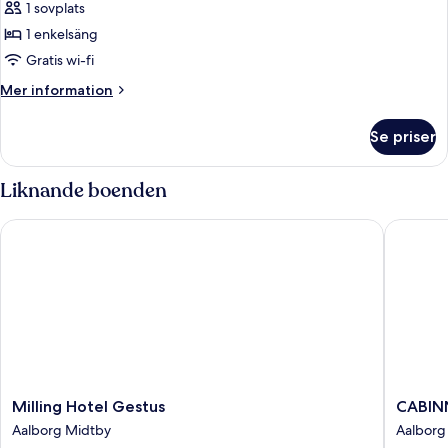
1 sovplats
för
Enkelrum
1 enkelsäng
-
Gratis wi-fi
1
Mer
Mer information
enkelsäng
information
om
Se priser
Enkelrum
-
1
Liknande boenden
enkelsäng
Milling Hotel Gestus
CABINN 
Milling
CABINN
Milling Hotel Gestus
CABINN
Hotel
Aalborg
Aalborg Midtby
Aalborg
Gestus
Hotel