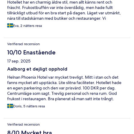
Hotellet har en charmig äldre stil, men allt känns rent och
fräscht. Frukostbuffén var inte överdådig, men hade fullt
tillräckligt utbud för en bra start på dagen. Läget var utmärkt,
nära till stadskärnan med butiker och restauranger. Vi
rekommendera gärna detta hotell.
Eva, 2 nätters resa
Verifierad recension
10/10 Enastående
17 sep. 2025
Aalborg et dejligt opphold
Helnan Phoenix Hotel var mycket trevligt. Mitt i stan och det
fanns mycket att upptäcka. Lite slitna faciliteter. Hotellet hade
en egen parkering och den var prisvärd. 100 DKR per dag.
Centrumläge som sagt. Trevlig personal och rena rum. God
frukost i restauragen. Bra planerat så man satt inte trångt.
Luftiga lokaler. Uteplats som kunde ha nyttjats varmare dagar.
Doris, 5 nätters resa
Verifierad recension
8/10 Mycket bra