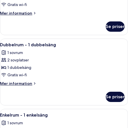
2
Gratis wi-fi
enkelsängar
Mer
Mer information
information
om
Se priser
Dubbelrum
-
2
Öppna
Dubbelrum - 1 dubbelsäng | Allergitest
3
enkelsängar
Dubbelrum - 1 dubbelsäng
alla
1 sovrum
foton
2 sovplatser
för
Dubbelrum
1 dubbelsäng
-
Gratis wi-fi
1
Mer
Mer information
dubbelsäng
information
om
Se priser
Dubbelrum
-
1
Öppna
Allergitestade sängkläder, skrivbord, g
2
dubbelsäng
Enkelrum - 1 enkelsäng
alla
1 sovrum
foton