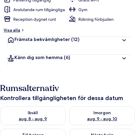
Parkering tillgänglig
Gratis wi-fi
Anslutande rum tillgängliga
Gym
Reception dygnet runt
Rökning förbjuden
Visa alla
Främsta bekvämligheter
(12)
Känn dig som hemma
(6)
Rumsalternativ
Kontrollera tillgängligheten för dessa datum
Kontrollera tillgängligheten för ikväll aug. 8 - aug. 9
Kontrollera tillgängligheten f
Ikväll
Imorgon
aug. 8 - aug. 9
aug. 9 - aug. 10
Kontrollera tillgängligheten för den här helgen aug. 14 - aug. 
Kontrollera tillgängligheten fö