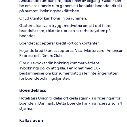
Anslutande rum kan erbjudas i mån av tillgång. Gäster kan
be om anslutande rum genom att kontakta boendet direkt
på numret i bokningsbekräftelsen.
Oljud utanför kan höras in på rummen.
Gästerna kan vara tryggt medvetna om att det finns
brandsläckare, rökdetektor och säkerhetssystem på
boendet.
Boendet accepterar kreditkort och kontanter.
Följande kreditkort accepteras: Visa, Mastercard, American
Express och Diners Club.
Om du avbokar din bokning kommer värdens
avbokningspolicy att gälla. I enlighet med EU-
bestämmelser om konsumenträtt gäller inte ångerrätten
för boendebokningstjänster.
Boendeklass
Hotelstars Union tilldelar officiella stjärnklassificeringar för
boenden i Danmark. Detta boende har klassificerats som 4
stjärnor.
Kallas även