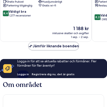
Gratis frukost
Husdjursvänligt
Parkeri
Aalborg
Aalborg
Parkering tillgänglig
Gratis wi-fi
Restau
Midtby
Midtby
8.4
Väldigt bra
8,4
8.2
Väld
av
1 277 recensioner
8,2
av
1 395
10,
10,
Väldigt
Priset
1 188 kr
Väldigt
bra,
är
bra,
1 277 recensioner
inklusive skatter och avgifter
1 188 kr
1 395 re
1 sep. – 2 sep.
Jämför liknande boenden
Logga in för att se aktuella rabatter och förmåner. Fler
förmåner för fler äventyr!
Logga in
Registrera dig nu, det är gratis
Om området