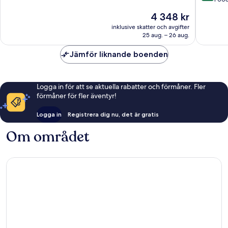
Centro
Enastående,
10,
Priset
4 348 kr
/
948 recensioner
Enaståe
är
Baixa
1 006 re
inklusive skatter och avgifter
4 348 kr
25 aug. – 26 aug.
Jämför liknande boenden
Logga in för att se aktuella rabatter och förmåner. Fler
förmåner för fler äventyr!
Logga in
Registrera dig nu, det är gratis
Om området