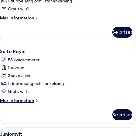
Deluxe
1 dubbelsäng och 1 stor enkelsäng
Gratis wi-fi
Mer
Mer information
information
om
Se priser
Suite
Deluxe
Öppna
Ett hotellrum med en stor säng, ett na
9
Suite Royal
alla
58 kvadratmeter
foton
1 sovrum
för
Suite
3 sovplatser
Royal
1 dubbelsäng och 1 enkelsäng
Gratis wi-fi
Mer
Mer information
information
om
Se priser
Suite
Royal
Öppna
Ett sovrum med en säng, vita gardine
7
Juniorsvit