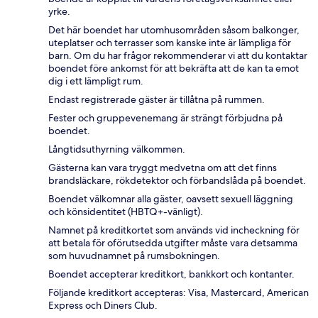
yrke.
Det här boendet har utomhusområden såsom balkonger,
uteplatser och terrasser som kanske inte är lämpliga för
barn. Om du har frågor rekommenderar vi att du kontaktar
boendet före ankomst för att bekräfta att de kan ta emot
dig i ett lämpligt rum.
Endast registrerade gäster är tillåtna på rummen.
Fester och gruppevenemang är strängt förbjudna på
boendet.
Långtidsuthyrning välkommen.
Gästerna kan vara tryggt medvetna om att det finns
brandsläckare, rökdetektor och förbandslåda på boendet.
Boendet välkomnar alla gäster, oavsett sexuell läggning
och könsidentitet (HBTQ+-vänligt).
Namnet på kreditkortet som används vid incheckning för
att betala för oförutsedda utgifter måste vara detsamma
som huvudnamnet på rumsbokningen.
Boendet accepterar kreditkort, bankkort och kontanter.
Följande kreditkort accepteras: Visa, Mastercard, American
Express och Diners Club.