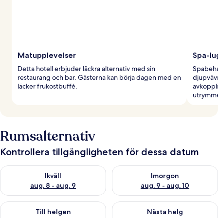
Matupplevelser
Spa-lu
Detta hotell erbjuder läckra alternativ med sin
Spabeha
restaurang och bar. Gästerna kan börja dagen med en
djupväv
läcker frukostbuffé.
avkoppli
utrymm
Rumsalternativ
Kontrollera tillgängligheten för dessa datum
Kontrollera tillgängligheten för ikväll aug. 8 - aug. 9
Kontrollera tillgängligheten f
Ikväll
Imorgon
aug. 8 - aug. 9
aug. 9 - aug. 10
Kontrollera tillgängligheten för den här helgen aug. 14 - aug. 
Kontrollera tillgängligheten fö
Till helgen
Nästa helg