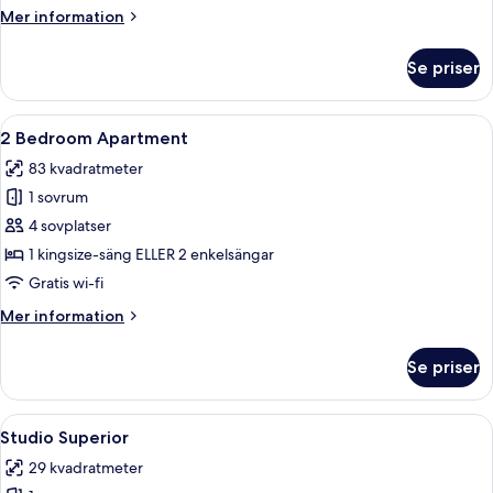
Mer
Mer information
information
om
Se priser
Deluxe
Apartment
Öppna
En byggnad med flera våningar, en balk
11
2 Bedroom Apartment
alla
83 kvadratmeter
foton
1 sovrum
för
2
4 sovplatser
Bedroom
1 kingsize-säng ELLER 2 enkelsängar
Apartment
Gratis wi-fi
Mer
Mer information
information
om
Se priser
2
Bedroom
Apartment
Öppna
En byggnad med flera våningar, en balk
5
Studio Superior
alla
29 kvadratmeter
foton