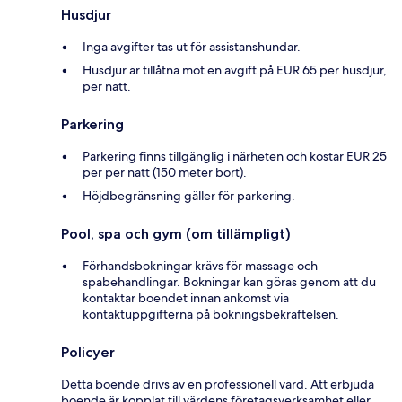
Husdjur
Inga avgifter tas ut för assistanshundar.
Husdjur är tillåtna mot en avgift på EUR 65 per husdjur,
per natt.
Parkering
Parkering finns tillgänglig i närheten och kostar EUR 25
per per natt (150 meter bort).
Höjdbegränsning gäller för parkering.
Pool, spa och gym (om tillämpligt)
Förhandsbokningar krävs för massage och
spabehandlingar. Bokningar kan göras genom att du
kontaktar boendet innan ankomst via
kontaktuppgifterna på bokningsbekräftelsen.
Policyer
Detta boende drivs av en professionell värd. Att erbjuda
boende är kopplat till värdens företagsverksamhet eller