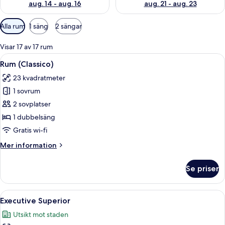
aug. 14 - aug. 16
aug. 21 - aug. 23
Tillgängliga
Alla rum
1 säng
2 sängar
filter
för
Visar 17 av 17 rum
rum
Öppna
Ett hotellrum med en stor säng, ett n
10
Rum (Classico)
alla
23 kvadratmeter
foton
1 sovrum
för
Rum
2 sovplatser
(Classico)
1 dubbelsäng
Gratis wi-fi
Mer
Mer information
information
om
Se priser
Rum
(Classico)
Öppna
Ett sovrum med en stor säng, ett nattd
14
Executive Superior
alla
Utsikt mot staden
foton