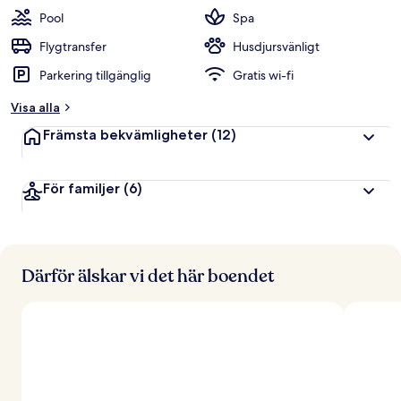
t
Pool
Spa
y
g
Flygtransfer
Husdjursvänligt
Parkering tillgänglig
Gratis wi-fi
a
v
Visa alla
r
Främsta bekvämligheter
(12)
e
s
e
För familjer
(6)
n
ä
r
e
r
Därför älskar vi det här boendet