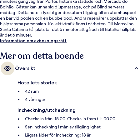
minuters gångväg från Portos historiska stadsdel och Mercado do
Bolhão. Gäster kan unna sig djupmassage, och på Blind serveras
middag. Detta hotell i lyxstil ger dessutom tillgång till en utomhuspool,
en bar vid poolen och en bubbelpool. Andra resenärer uppskattar den
hjälpsamma personalen. Kollektivtrafik finns i närheten. Till Marcolino
Santa Catarina hållplats tar det 5 minuter att gå och till Batalha hållplats
är det 6 minuter.
Information om avbokningsrätt
Mer om detta boende
Översikt
Hotellets storlek
42 rum
4 våningar
Incheckning/utcheckning
Checka in från: 15.00. Checka in fram till: 00.00.
Sen incheckning i mån av tillgänglighet
Lägsta ålder för incheckning: 18 år