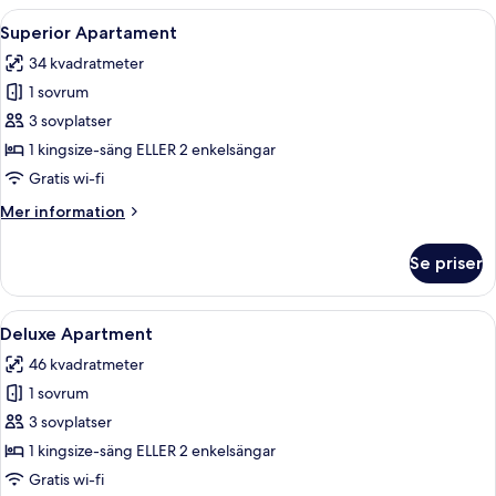
Öppna
En byggnad med flera våningar, en balk
7
Superior Apartament
alla
34 kvadratmeter
foton
1 sovrum
för
Superior
3 sovplatser
Apartament
1 kingsize-säng ELLER 2 enkelsängar
Gratis wi-fi
Mer
Mer information
information
om
Se priser
Superior
Apartament
Öppna
Ett hotellrum med en stor säng, två s
7
Deluxe Apartment
alla
46 kvadratmeter
foton
1 sovrum
för
Deluxe
3 sovplatser
Apartment
1 kingsize-säng ELLER 2 enkelsängar
Gratis wi-fi