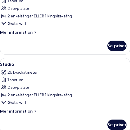
1 sovrum
för
Studio
2 sovplatser
Superior
2 enkelsängar ELLER 1 kingsize-säng
Gratis wi-fi
Mer
Mer information
information
om
Se priser
Studio
Superior
Öppna
Ett sovrum med en säng, ett nattduks
7
Studio
alla
26 kvadratmeter
foton
1 sovrum
för
Studio
2 sovplatser
2 enkelsängar ELLER 1 kingsize-säng
Gratis wi-fi
Mer
Mer information
information
om
Se priser
Studio