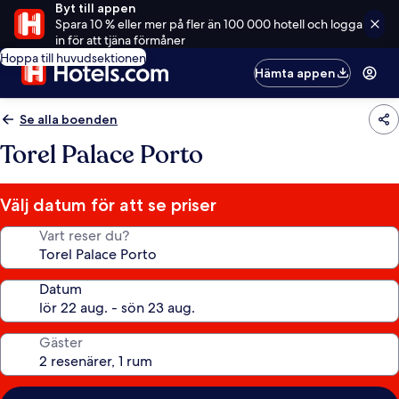
Byt till appen
Spara 10 % eller mer på fler än 100 000 hotell och logga
in för att tjäna förmåner
Hoppa till huvudsektionen
Hämta appen
Se alla boenden
Torel Palace Porto
Välj datum för att se priser
Vart reser du?
Datum
Gäster