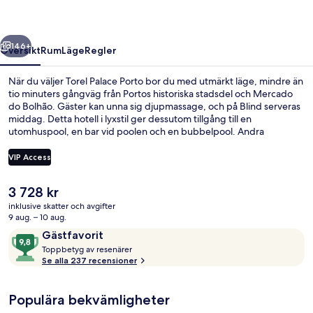
regående
Nästa
146+
Översikt
Rum
Läge
Regler
När du väljer Torel Palace Porto bor du med utmärkt läge, mindre än
tio minuters gångväg från Portos historiska stadsdel och Mercado
do Bolhão. Gäster kan unna sig djupmassage, och på Blind serveras
middag. Detta hotell i lyxstil ger dessutom tillgång till en
utomhuspool, en bar vid poolen och en bubbelpool. Andra
resenärer uppskattar den hjälpsamma personalen. Kollektivtrafik
finns i närheten. Till Marcolino Santa Catarina hållplats tar det 5
VIP Access
minuter att gå och till Batalha hållplats är det 6 minuter.
Det
3 728 kr
Boendets ingång
nuvarande
inklusive skatter och avgifter
priset
9 aug. – 10 aug.
är
Recensioner
9,8
Gästfavorit
3 728 kr
T
av
Toppbetyg av resenärer
o
Se alla 237 recensioner
10,
p
Gästfavorit
p
Populära bekvämligheter
b
e