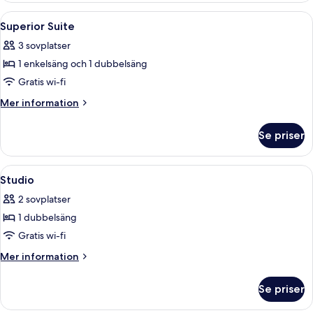
Room
Öppna
Ett sovrum med en stor säng, två sängb
11
Superior Suite
alla
3 sovplatser
foton
1 enkelsäng och 1 dubbelsäng
för
Superior
Gratis wi-fi
Suite
Mer
Mer information
information
om
Se priser
Superior
Suite
Öppna
Ett hotellrum med en säng, ett nattdu
10
Studio
alla
2 sovplatser
foton
1 dubbelsäng
för
Studio
Gratis wi-fi
Mer
Mer information
information
om
Se priser
Studio