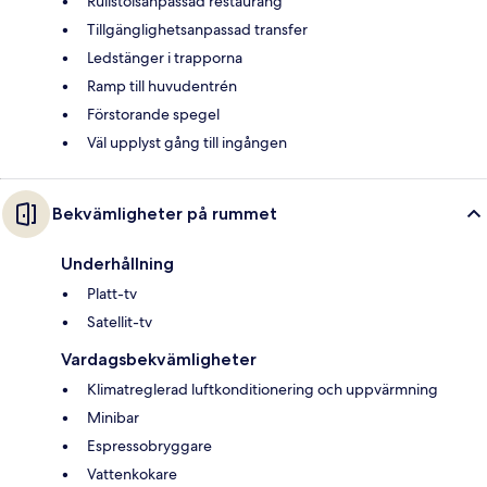
Rullstolsanpassad restaurang
Tillgänglighetsanpassad transfer
Ledstänger i trapporna
Ramp till huvudentrén
Förstorande spegel
Väl upplyst gång till ingången
Bekvämligheter på rummet
Underhållning
Platt-tv
Satellit-tv
Vardagsbekvämligheter
Klimatreglerad luftkonditionering och uppvärmning
Minibar
Espressobryggare
Vattenkokare