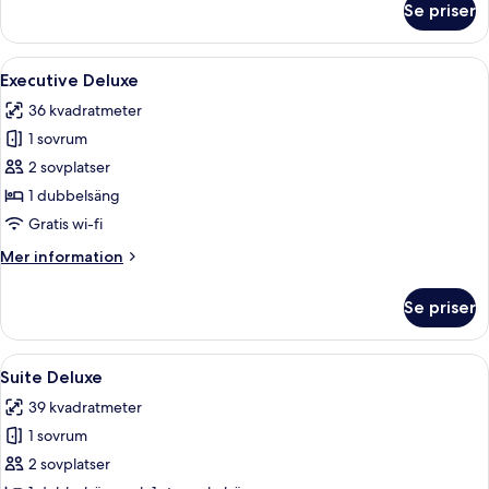
Se priser
Suite
Superior
Öppna
En stor säng med ett svartvitt sängöv
10
Executive Deluxe
alla
36 kvadratmeter
foton
1 sovrum
för
Executive
2 sovplatser
Deluxe
1 dubbelsäng
Gratis wi-fi
Mer
Mer information
information
om
Se priser
Executive
Deluxe
Öppna
Ett välordnat hotellrum med en stor s
9
Suite Deluxe
alla
39 kvadratmeter
foton
1 sovrum
för
Suite
2 sovplatser