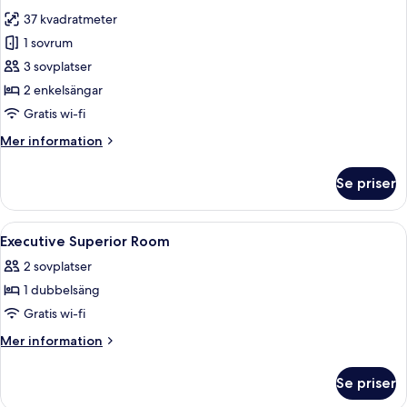
alla
37 kvadratmeter
foton
1 sovrum
för
Juniorsvit
3 sovplatser
2 enkelsängar
Gratis wi-fi
Mer
Mer information
information
om
Se priser
Juniorsvit
Öppna
Ett hotellrum med en säng, ett skrivbor
11
Executive Superior Room
alla
2 sovplatser
foton
1 dubbelsäng
för
Executive
Gratis wi-fi
Superior
Mer
Mer information
Room
information
om
Se priser
Executive
Superior