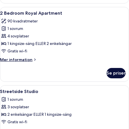
Öppna
En byggnad med flera våningar, en balk
6
2 Bedroom Royal Apartment
alla
90 kvadratmeter
foton
1 sovrum
för
2
4 sovplatser
Bedroom
1 kingsize-säng ELLER 2 enkelsängar
Royal
Gratis wi-fi
Apartment
Mer
Mer information
information
om
Se priser
2
Bedroom
Royal
Öppna
Ett hotellrum med en säng, sänglampor
13
Apartment
Streetside Studio
alla
1 sovrum
foton
3 sovplatser
för
Streetside
2 enkelsängar ELLER 1 kingsize-säng
Studio
Gratis wi-fi