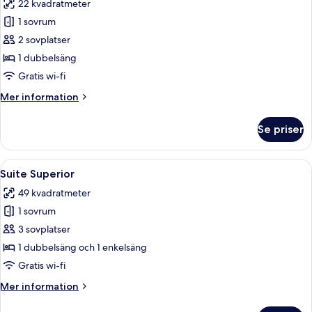
22 kvadratmeter
för
Executive
1 sovrum
Superior
2 sovplatser
1 dubbelsäng
Gratis wi-fi
Mer
Mer information
information
om
Se priser
Executive
Superior
Öppna
Ett hotellrum med en stor säng, två s
13
Suite Superior
alla
49 kvadratmeter
foton
1 sovrum
för
Suite
3 sovplatser
Superior
1 dubbelsäng och 1 enkelsäng
Gratis wi-fi
Mer
Mer information
information
om