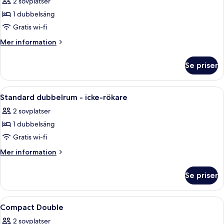
2 sovplatser
foton
1 dubbelsäng
för
Deluxe
Gratis wi-fi
dubbelrum
Mer
Mer information
-
information
om
icke-
Se priser
Deluxe
rökare
dubbelrum
-
Öppna
En snyggt bäddad säng med en grå kud
15
icke-
Standard dubbelrum - icke-rökare
alla
rökare
2 sovplatser
foton
1 dubbelsäng
för
Standard
Gratis wi-fi
dubbelrum
Mer
Mer information
-
information
om
icke-
Se priser
Standard
rökare
dubbelrum
-
Öppna
Skrivbord, arbetsyta för laptop, stryk
5
icke-
Compact Double
alla
rökare
2 sovplatser