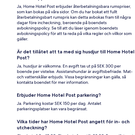
Ja, Home Hotel Post erbjuder återbetalningsbara rumspriser,
som kan bokas på våra sidor. Om du har bokat ett fullt
återbetalningsbart rumspris kan detta avbokas fram till några
dagar före incheckning, beroende på boendets
avbokningspolicy. Se till att du läser igenom boendets
avbokningspolicy för att ta reda på vilka regler och villkor som
gäller.
Är det tillåtet att ta med sig husdjur till Home Hotel
Post?
Ja, husdjur är välkomna. En avgift tas ut på SEK 300 per
boende per vistelse. Assistanshundar är avgiftsbefriade. Mat-
och vattenskålar erbjuds. Vissa begränsningar kan gälla, så
kontakta boendet för mer information.
Erbjuder Home Hotel Post parkering?
Ja. Parkering kostar SEK 150 per dag. Antalet
parkeringsplatser kan vara begränsat.
Vilka tider har Home Hotel Post angett för in- och
utcheckning?