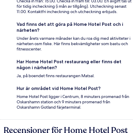
Checka in från: 15.00. Checka in fram till: 03.00. En avgift tas ut
för tidig incheckning (i mån av tillgång). Utcheckning senast
11.00. Kontaktfri incheckning och utcheckning erbjuds.
Vad finns det att göra på Home Hotel Post och i
närheten?
Under årets varmare månader kan du roa dig med aktiviteter i
närheten osm fiske. Här finns bekvämligheter som bastu och
fitnesscenter.
Har Home Hotel Post restaurang eller finns det
någon i närheten?
Ja, på boendet finns restaurangen Matsal.
Hur är området vid Home Hotel Post?
Home Hotel Post ligger i Centrum, 8 minuters promenad från
Oskarshamn station och 9 minuters promenad från
Oskarshamn Gotland färjeterminal.
Recensioner för Home Hotel Post
Recensioner