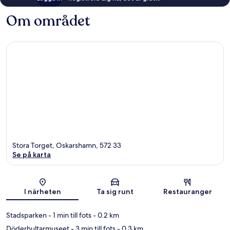
Om området
Stora Torget, Oskarshamn, 572 33
Se på karta
Karta
I närheten
Ta sig runt
Restauranger
Stadsparken
- 1 min till fots
- 0.2 km
Döderhultarmuseet
- 3 min till fots
- 0.3 km