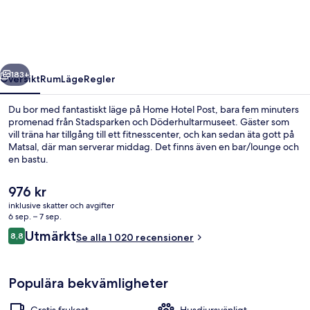
regående
Nästa
183+
Översikt
Rum
Läge
Regler
Du bor med fantastiskt läge på Home Hotel Post, bara fem minuters
promenad från Stadsparken och Döderhultarmuseet. Gäster som
vill träna har tillgång till ett fitnesscenter, och kan sedan äta gott på
Matsal, där man serverar middag. Det finns även en bar/lounge och
en bastu.
Det
976 kr
nuvarande
inklusive skatter och avgifter
priset
6 sep. – 7 sep.
Bar (på boendet)
är
Recensioner
Utmärkt
8,8
Se alla 1 020 recensioner
976 kr
8,8 av 10,
Populära bekvämligheter