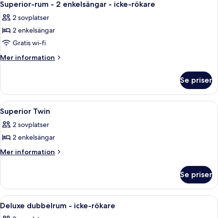
15
Superior-rum - 2 enkelsängar - icke-rökare
alla
2 sovplatser
foton
2 enkelsängar
för
Superior-
Gratis wi-fi
rum
Mer
Mer information
-
information
om
2
Se priser
Superior-
enkelsängar
rum
-
-
Öppna
Skrivbord, arbetsyta för laptop, stryk
7
icke-
2
Superior Twin
alla
enkelsängar
rökare
2 sovplatser
-
foton
icke-
2 enkelsängar
för
rökare
Superior
Mer
Mer information
information
Twin
om
Se priser
Superior
Twin
Öppna
En vit badrock hänger på en klädstång
25
Deluxe dubbelrum - icke-rökare
alla