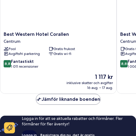
Best
Best
Best Western Hotel Corallen
Best W
Western
Western
Centrum
Centru
Hotel
Sjofarts
Pool
Gratis frukost
Gratis 
Corallen
Centru
Avgiftsfri parkering
Gratis wi-fi
Avgift
Centrum
8.8
8.8
Fantastiskt
Fant
8,8
8,8
av
av
1 011 recensioner
1 00
10,
10,
Priset
1 117 kr
Fantastiskt,
Fantastis
är
1 011 recensioner
1 006 re
inklusive skatter och avgifter
1 117 kr
16 aug. – 17 aug.
Jämför liknande boenden
Logga in för att se aktuella rabatter och förmåner. Fler
förmåner för fler äventyr!
Logga in
Registrera dig nu, det är gratis