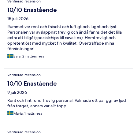
Verifierad recension
10/10 Enastående
15 juli 2026
Rummet var rent och fräscht och luftigt och lugnt och tyst.
Personalen var avslappnat trevlig och ändå fanns det det lilla
extra att tillgå (specialchips till cava t ex). Hemtrevligt och
opretentiöst med mycket fin kvalitet. Överträffade mina
förväntningar!
Sara, 2 nätters resa
Verifierad recension
10/10 Enastående
9 juli 2026
Rent och fint rum. Trevlig personal. Vaknade ett par ggr av ljud
från torget, annars var allt topp
Maria, 1 natts resa
Verifierad recension