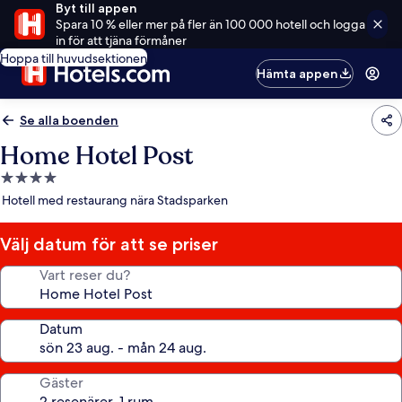
Byt till appen
Spara 10 % eller mer på fler än 100 000 hotell och logga
in för att tjäna förmåner
Hoppa till huvudsektionen
Hämta appen
Se alla boenden
Home Hotel Post
4.0-
stjärnigt
Hotell med restaurang nära Stadsparken
boende
Välj datum för att se priser
Vart reser du?
Datum
Gäster