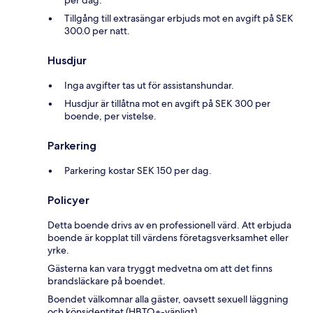
per dag.
Tillgång till extrasängar erbjuds mot en avgift på SEK
300.0 per natt.
Husdjur
Inga avgifter tas ut för assistanshundar.
Husdjur är tillåtna mot en avgift på SEK 300 per
boende, per vistelse.
Parkering
Parkering kostar SEK 150 per dag.
Policyer
Detta boende drivs av en professionell värd. Att erbjuda
boende är kopplat till värdens företagsverksamhet eller
yrke.
Gästerna kan vara tryggt medvetna om att det finns
brandsläckare på boendet.
Boendet välkomnar alla gäster, oavsett sexuell läggning
och könsidentitet (HBTQ+-vänligt).