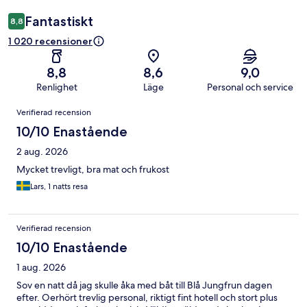
Fantastiskt
8,8
1 020 recensioner
8,8
8,6
9,0
Renlighet
Läge
Personal och service
Recensioner
Verifierad recension
10/10 Enastående
2 aug. 2026
Mycket trevligt, bra mat och frukost
Lars, 1 natts resa
Verifierad recension
10/10 Enastående
1 aug. 2026
Sov en natt då jag skulle åka med båt till Blå Jungfrun dagen
efter. Oerhört trevlig personal, riktigt fint hotell och stort plus