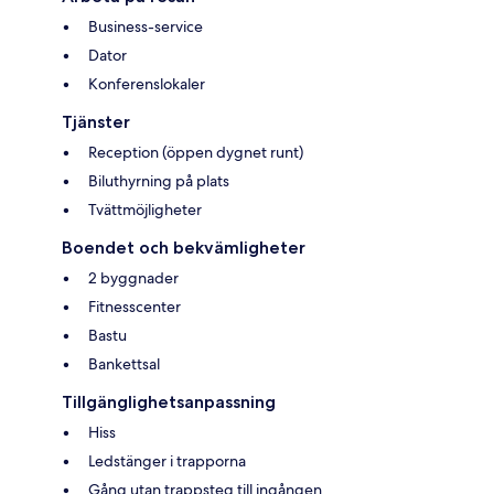
Business-service
Dator
Konferenslokaler
Tjänster
Reception (öppen dygnet runt)
Biluthyrning på plats
Tvättmöjligheter
Boendet och bekvämligheter
2 byggnader
Fitnesscenter
Bastu
Bankettsal
Tillgänglighetsanpassning
Hiss
Ledstänger i trapporna
Gång utan trappsteg till ingången