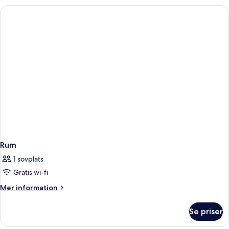
King)
Rum
1 sovplats
Gratis wi-fi
Mer
Mer information
information
om
Se priser
Rum