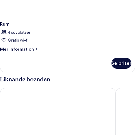
Rum
4 sovplatser
Gratis wi-fi
Mer
Mer information
information
om
Se priser
Rum
Liknande boenden
Haymarket by Scandic
Elite Pal