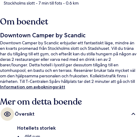
Stockholms slott
- 7 min till fots
- 0.6 km
Om boendet
Downtown Camper by Scandic
Downtown Camper by Scandic erbjuder ett fantastiskt läge, mindre än
en kvarts promenad från Stockholms slott och Stadshuset. Vill du träna
har du tillgång till ett gym, och efteråt kan du stilla hungern på någon av
deras 2 restauranger eller varva ned med en drink i en av 2
barer/lounger. Detta hotell i lyxstil ger dessutom tillgång till en
utomhuspool, en bastu och en terrass. Resenärer brukar tala mycket väl
om den hjälpsamma personalen och frukosten. Kollektivtrafik finns i
närheten. Till T-Centralen Spårv hållplats tar det 2 minuter att gå och till
T-Centralen är det 3 minuter.
Information om avbokningsrätt
Mer om detta boende
Översikt
Hotellets storlek
494 rum