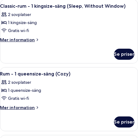
Öppna
Ett modernt hotellrum med en stor sän
6
Classic-rum - 1 kingsize-säng (Sleep, Without Window)
alla
2 sovplatser
foton
1 kingsize-säng
för
Classic-
Gratis wi-fi
rum
Mer
Mer information
-
information
om
1
Se priser
Classic-
kingsize-
rum
säng
-
Öppna
Ett hotellrum med en säng, ett skrivbo
5
(Sleep,
1
Rum - 1 queensize-säng (Cozy)
alla
kingsize-
Without
2 sovplatser
säng
foton
Window)
(Sleep,
1 queensize-säng
för
Without
Rum
Gratis wi-fi
Window)
-
Mer
Mer information
1
information
om
queensize-
Se priser
Rum
säng
-
(Cozy)
1
Ett modernt hotellrum med en säng, ett