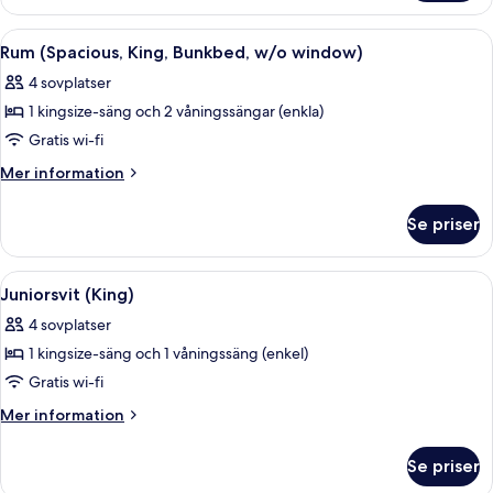
(Spacious)
Öppna
Ett modernt hotellrum med en stor sän
6
Rum (Spacious, King, Bunkbed, w/o window)
alla
4 sovplatser
foton
1 kingsize-säng och 2 våningssängar (enkla)
för
Rum
Gratis wi-fi
(Spacious,
Mer
Mer information
King,
information
om
Bunkbed,
Se priser
Rum
w/o
(Spacious,
window)
King,
Öppna
Ett modernt hotellrum med ett stort föns
6
Bunkbed,
Juniorsvit (King)
alla
w/o
4 sovplatser
window)
foton
1 kingsize-säng och 1 våningssäng (enkel)
för
Juniorsvit
Gratis wi-fi
(King)
Mer
Mer information
information
om
Se priser
Juniorsvit
(King)