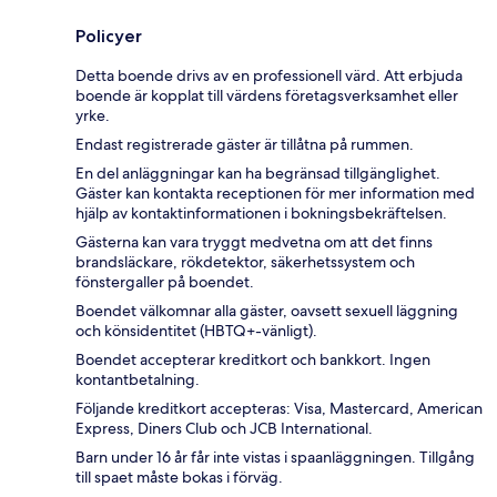
Policyer
Detta boende drivs av en professionell värd. Att erbjuda
boende är kopplat till värdens företagsverksamhet eller
yrke.
Endast registrerade gäster är tillåtna på rummen.
En del anläggningar kan ha begränsad tillgänglighet.
Gäster kan kontakta receptionen för mer information med
hjälp av kontaktinformationen i bokningsbekräftelsen.
Gästerna kan vara tryggt medvetna om att det finns
brandsläckare, rökdetektor, säkerhetssystem och
fönstergaller på boendet.
Boendet välkomnar alla gäster, oavsett sexuell läggning
och könsidentitet (HBTQ+-vänligt).
Boendet accepterar kreditkort och bankkort. Ingen
kontantbetalning.
Följande kreditkort accepteras: Visa, Mastercard, American
Express, Diners Club och JCB International.
Barn under 16 år får inte vistas i spaanläggningen. Tillgång
till spaet måste bokas i förväg.