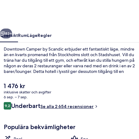
Scandic
regående
Nästa
83+
Översikt
Rum
Läge
Regler
Downtown Camper by Scandic erbjuder ett fantastiskt läge, mindre
än en kvarts promenad från Stockholms slott och Stadshuset. Vill du
träna har du tillgång till ett gym, och efteråt kan du stilla hungern på
någon av deras 2 restauranger eller varva ned med en drink i en av 2
barer/lounger. Detta hotell i lyxstil ger dessutom tillgång till en
utomhuspool, en bastu och en terrass. Resenärer brukar tala mycket
väl om den hjälpsamma personalen och frukosten. Kollektivtrafik
Det
1 476 kr
finns i närheten. Till T-Centralen Spårv hållplats tar det 2 minuter att
nuvarande
inklusive skatter och avgifter
gå och till T-Centralen är det 3 minuter.
priset
6 sep. – 7 sep.
2 barer/lounger
är
Recensioner
Underbart
9,2
Se alla 2 654 recensioner
1 476 kr
9,2 av 10,
Populära bekvämligheter