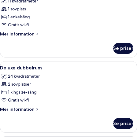
11 kvadratmeter
foton
1 sovplats
för
Enkelrum
1 enkelsäng
Gratis wi-fi
Mer
Mer information
information
om
Se priser
Enkelrum
Öppna
Ett modernt hotellrum med en säng, ett
5
Deluxe dubbelrum
alla
24 kvadratmeter
foton
2 sovplatser
för
Deluxe
1 kingsize-säng
dubbelrum
Gratis wi-fi
Mer
Mer information
information
om
Se priser
Deluxe
dubbelrum