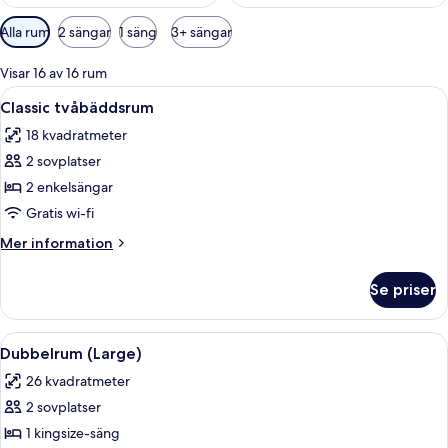
Tillgängliga
Alla rum
2 sängar
1 säng
3+ sängar
filter
för
Visar 16 av 16 rum
rum
Öppna
Ett modernt hotellrum med en stor sän
6
Classic tvåbäddsrum
alla
18 kvadratmeter
foton
2 sovplatser
för
Classic
2 enkelsängar
tvåbäddsrum
Gratis wi-fi
Mer
Mer information
information
om
Se priser
Classic
tvåbäddsrum
Öppna
Ett hotellrum med en säng, ett skrivbo
7
Dubbelrum (Large)
alla
26 kvadratmeter
foton
2 sovplatser
för
Dubbelrum
1 kingsize-säng