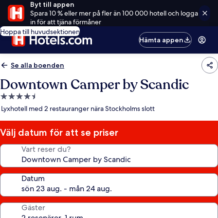
Byt till appen
Spara 10 % eller mer på fler än 100 000 hotell och logga
in för att tjäna förmåner
Hoppa till huvudsektionen
Hämta appen
Se alla boenden
Downtown Camper by Scandic
4.5-
stjärnigt
Lyxhotell med 2 restauranger nära Stockholms slott
boende
Välj datum för att se priser
Vart reser du?
Datum
Gäster