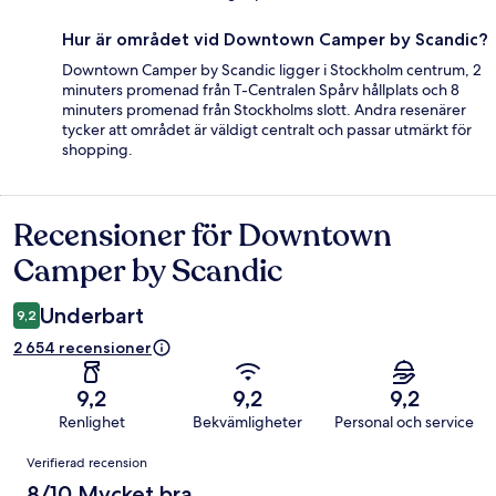
Hur är området vid Downtown Camper by Scandic?
Downtown Camper by Scandic ligger i Stockholm centrum, 2
minuters promenad från T-Centralen Spårv hållplats och 8
minuters promenad från Stockholms slott. Andra resenärer
tycker att området är väldigt centralt och passar utmärkt för
shopping.
Recensioner för Downtown
Recensioner
Camper by Scandic
Underbart
9,2
2 654 recensioner
9,2
9,2
9,2
Renlighet
Bekvämligheter
Personal och service
Recensioner
Verifierad recension
8/10 Mycket bra