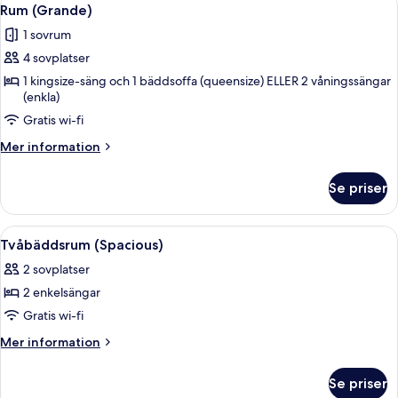
Öppna
4
queensize-
Rum (Grande)
alla
säng
1 sovrum
(Cozy)
foton
4 sovplatser
för
Rum
1 kingsize-säng och 1 bäddsoffa (queensize) ELLER 2 våningssängar
(enkla)
(Grande)
Gratis wi-fi
Mer
Mer information
information
om
Se priser
Rum
(Grande)
Öppna
Ett hotellrum med en säng, ett skrivbo
6
Tvåbäddsrum (Spacious)
alla
2 sovplatser
foton
2 enkelsängar
för
Tvåbäddsrum
Gratis wi-fi
(Spacious)
Mer
Mer information
information
om
Se priser
Tvåbäddsrum