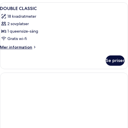
Öppna
Värdeförvaringsskåp på rummet, strykj
1
DOUBLE CLASSIC
alla
18 kvadratmeter
foton
2 sovplatser
för
DOUBLE
1 queensize-säng
CLASSIC
Gratis wi-fi
Mer
Mer information
information
om
Se priser
DOUBLE
CLASSIC