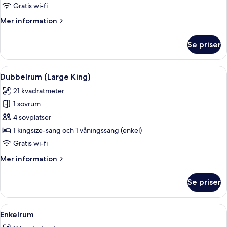
(Large)
Gratis wi-fi
Mer
Mer information
information
om
Se priser
Dubbelrum
(Large)
Öppna
Ett hotellrum med en säng, ett skrivbo
7
Dubbelrum (Large King)
alla
21 kvadratmeter
foton
1 sovrum
för
Dubbelrum
4 sovplatser
(Large
1 kingsize-säng och 1 våningssäng (enkel)
King)
Gratis wi-fi
Mer
Mer information
information
om
Se priser
Dubbelrum
(Large
King)
Öppna
Ett modernt hotellrum med ett skrivbo
5
Enkelrum
alla