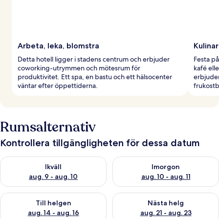
Arbeta, leka, blomstra
Kulinar
Detta hotell ligger i stadens centrum och erbjuder
Festa på
coworking-utrymmen och mötesrum för
kafé ell
produktivitet. Ett spa, en bastu och ett hälsocenter
erbjuder
väntar efter öppettiderna.
frukostb
Rumsalternativ
Kontrollera tillgängligheten för dessa datum
Kontrollera tillgängligheten för ikväll aug. 9 - aug. 10
Kontrollera tillgängligheten fö
Ikväll
Imorgon
aug. 9 - aug. 10
aug. 10 - aug. 11
Kontrollera tillgängligheten för den här helgen aug. 14 - aug. 
Kontrollera tillgängligheten fö
Till helgen
Nästa helg
aug. 14 - aug. 16
aug. 21 - aug. 23