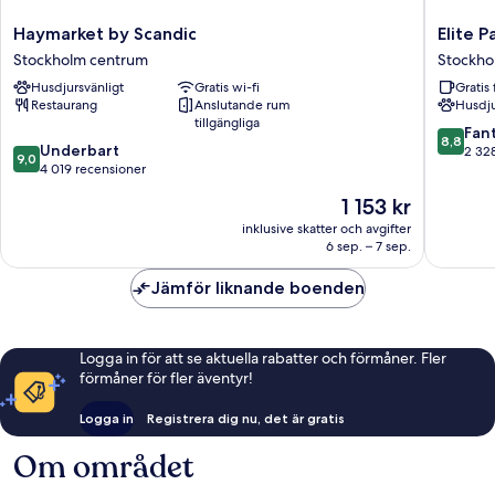
Haymarket
Elite
Haymarket by Scandic
Elite 
by
Palace
Stockholm centrum
Stockho
Scandic
Hotel
Husdjursvänligt
Gratis wi-fi
Gratis 
Stockholm
&
Restaurang
Anslutande rum
Husdju
centrum
Spa
tillgängliga
Stockho
8.8
Fant
8,8
9.0
Underbart
centrum
av
2 32
9,0
av
4 019 recensioner
10,
10,
Fantastis
Priset
1 153 kr
Underbart,
2 328 re
är
4 019 recensioner
inklusive skatter och avgifter
1 153 kr
6 sep. – 7 sep.
Jämför liknande boenden
Logga in för att se aktuella rabatter och förmåner. Fler
förmåner för fler äventyr!
Logga in
Registrera dig nu, det är gratis
Om området