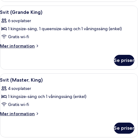
Öppna
Ett modernt hotellrum med en mörkblå 
6
Svit (Grande King)
alla
6 sovplatser
foton
1 kingsize-säng, 1 queensize-säng och 1 våningssäng (enkel)
för
Svit
Gratis wi-fi
(Grande
Mer
Mer information
King)
information
om
Se priser
Svit
(Grande
King)
Öppna
Ett modernt vardagsrum med ett matbor
5
Svit (Master, King)
alla
4 sovplatser
foton
1 kingsize-säng och 1 våningssäng (enkel)
för
Svit
Gratis wi-fi
(Master,
Mer
Mer information
King)
information
om
Se priser
Svit
(Master,