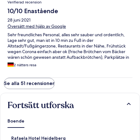
Verifierad recension
10/10 Enastående
28 juni 2021
Översätt med hjälp av Google
Sehr freundliches Personal, alles sehr sauber und ordentlich,
Lage sehr gut, man ist in 10 min zu Fuß in der
Altstadt/Fußgängerzone, Restaurants in der Nähe, Frühstück
wegen Corona einfach aber ok (frische Brötchen vom Bäcker
wären schön gewesen anstatt Aufbackbrötchen), Parkplätze in
den umliegenden Straßen gegen eine kleine Gebühr sind zu
2 nätters resa
finden, Zimmer groß und einfach aber alles vorhanden und die
Betten waren bequem, in der Nacht kein Straßenlärm, wir
fanden das Preis-Leistungsverhältnis top !!!!
Se alla 51 recensioner
Fortsätt utforska
Boende
L
Rafaela Hotel Heidelberg