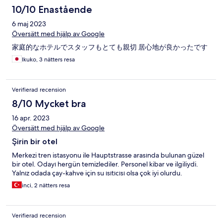
10/10 Enastående
6 maj 2023
Översätt med hjälp av Google
家庭的なホテルでスタッフもとても親切 居心地が良かったです
Ikuko, 3 nätters resa
Verifierad recension
8/10 Mycket bra
16 apr. 2023
Översätt med hjälp av Google
Şirin bir otel
Merkezi tren istasyonu ile Hauptstrasse arasında bulunan güzel
bir otel. Odayı hergün temizlediler. Personel kibar ve ilgiliydi.
Yalnız odada çay-kahve için su ısıtıcısı olsa çok iyi olurdu.
inci, 2 nätters resa
Verifierad recension