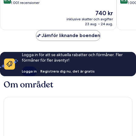
av
av
1 001 recensioner
1 00
10,
10,
Priset
740 kr
Väldigt
Väldigt
är
bra,
bra,
inklusive skatter och avgifter
740 kr
23 aug. – 24 aug.
1 001 recensioner
1 000 re
Jämför liknande boenden
Logga in för att se aktuella rabatter och förmåner. Fler
förmåner för fler äventyr!
Logga in
Registrera dig nu, det är gratis
Om området