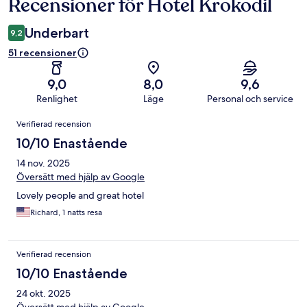
Recensioner för Hotel Krokodil
Recensioner
Underbart
9,2
51 recensioner
9,0
8,0
9,6
Renlighet
Läge
Personal och service
Recensioner
Verifierad recension
10/10 Enastående
14 nov. 2025
Översätt med hjälp av Google
Lovely people and great hotel
Richard, 1 natts resa
Verifierad recension
10/10 Enastående
24 okt. 2025