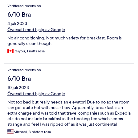
Verifierad recension
6/10 Bra
4 juli 2023
Översätt med hjälp av Google
No air conditioning. Not much variety for breakfast. Room is
generally clean though.
Peiyou, 1 natts resa
Verifierad recension
6/10 Bra
10 juli 2023
Översätt med hjälp av Google
Not too bad but really needs an elevator! Due to no ac the room
can get quite hot with no air flow. Apparently, breakfast is an
extra charge and was told that travel companies such as Expedia
etc do not include breakfast in the booking fee which seems
strange and feel I was ripped off as it was just continental
breakfast and no cooked foods!
Michael, 3 nätters resa