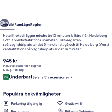
regående
Nästa
17+
Översikt
Rum
Läge
Regler
Hotel Krokodil ligger mindre än 10 minuters bilfärd från Heidelberg
slott. Kollektivtrafik finns i närheten. Till Seegarten
spårvagnshållplats tar det 5 minuter att gå och till Heidelberg (West)
centralstation spårvagnshållplats är det 14 minuter.
Det
945 kr
nuvarande
inklusive skatter och avgifter
priset
17 aug. – 18 aug.
är
Recensioner
Underbart
9,2
Exteriör
Se alla 51 recensioner
945 kr
9,2 av 10,
Populära bekvämligheter
Parkering tillgänglig
Gratis wi-fi
Restaurang
Rökning förbjuden