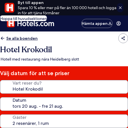
Byt till appen
Spara 10 % eller mer på fler än 100 000 hotell och logga
in för att tjäna förmåner
Hoppa till huvudsektionen
Hämta appen
Se alla boenden
Hotel Krokodil
Hotell med restaurang nära Heidelberg slott
Välj datum för att se priser
Vart reser du?
Datum
Gäster