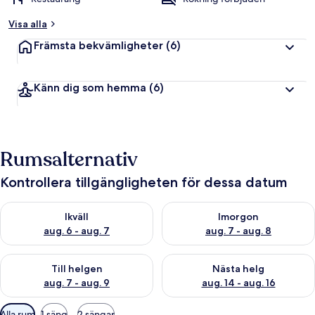
Visa alla
Främsta bekvämligheter
(6)
Känn dig som hemma
(6)
Rumsalternativ
Kontrollera tillgängligheten för dessa datum
Kontrollera tillgängligheten för ikväll aug. 6 - aug. 7
Kontrollera tillgängligheten f
Ikväll
Imorgon
aug. 6 - aug. 7
aug. 7 - aug. 8
Kontrollera tillgängligheten för den här helgen aug. 7 - aug. 9
Kontrollera tillgängligheten fö
Till helgen
Nästa helg
aug. 7 - aug. 9
aug. 14 - aug. 16
Tillgängliga
Alla rum
1 säng
2 sängar