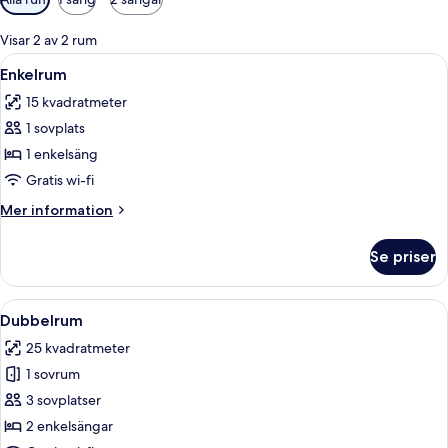
filter
för
Visar 2 av 2 rum
rum
Öppna
Ett hotellrum med ett skrivbord i trä, 
3
Enkelrum
alla
15 kvadratmeter
foton
1 sovplats
för
Enkelrum
1 enkelsäng
Gratis wi-fi
Mer
Mer information
information
om
Se priser
Enkelrum
Öppna
Ett hotellrum med två separata sängar,
6
Dubbelrum
alla
25 kvadratmeter
foton
1 sovrum
för
Dubbelrum
3 sovplatser
2 enkelsängar