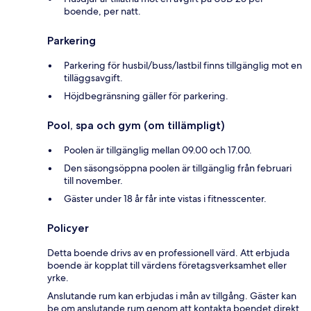
boende, per natt.
Parkering
Parkering för husbil/buss/lastbil finns tillgänglig mot en
tilläggsavgift.
Höjdbegränsning gäller för parkering.
Pool, spa och gym (om tillämpligt)
Poolen är tillgänglig mellan 09.00 och 17.00.
Den säsongsöppna poolen är tillgänglig från februari
till november.
Gäster under 18 år får inte vistas i fitnesscenter.
Policyer
Detta boende drivs av en professionell värd. Att erbjuda
boende är kopplat till värdens företagsverksamhet eller
yrke.
Anslutande rum kan erbjudas i mån av tillgång. Gäster kan
be om anslutande rum genom att kontakta boendet direkt