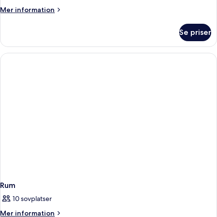
Mer
Mer information
information
om
Se priser
Rum
Rum
10 sovplatser
Mer
Mer information