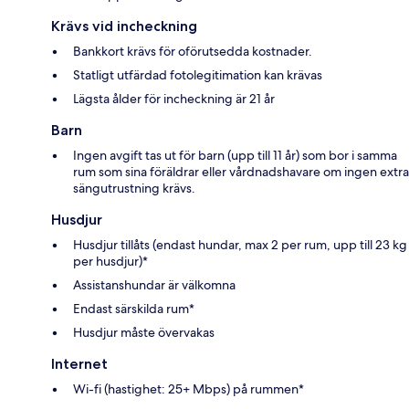
Krävs vid incheckning
Bankkort krävs för oförutsedda kostnader.
Statligt utfärdad fotolegitimation kan krävas
Lägsta ålder för incheckning är 21 år
Barn
Ingen avgift tas ut för barn (upp till 11 år) som bor i samma
rum som sina föräldrar eller vårdnadshavare om ingen extra
sängutrustning krävs.
Husdjur
Husdjur tillåts (endast hundar, max 2 per rum, upp till 23 kg
per husdjur)*
Assistanshundar är välkomna
Endast särskilda rum*
Husdjur måste övervakas
Internet
Wi-fi (hastighet: 25+ Mbps) på rummen*