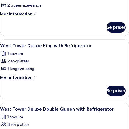
West
2 queensize-sängar
Tower
Mer
Mer information
Newly
information
om
Refreshed
Se priser
West
Double
Tower
Queen
Newly
Öppna
Ett hotellrum med en stor säng, ett skri
3
Refreshed
West Tower Deluxe King with Refrigerator
alla
Double
1 sovrum
Queen
foton
2 sovplatser
för
West
1 kingsize-säng
Tower
Mer
Mer information
Deluxe
information
om
King
Se priser
West
with
Tower
Refrigerator
Deluxe
Öppna
Ett hotellrum med en stor säng, två sä
5
King
West Tower Deluxe Double Queen with Refrigerator
alla
with
1 sovrum
Refrigerator
foton
4 sovplatser
för