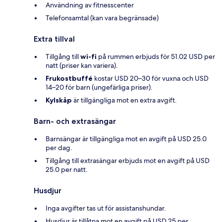
Användning av fitnesscenter
Telefonsamtal (kan vara begränsade)
Extra tillval
Tillgång till
wi-fi
på rummen erbjuds för 51.02 USD per
natt (priser kan variera).
Frukostbuffé
kostar USD 20–30 för vuxna och USD
14–20 för barn (ungefärliga priser).
Kylskåp
är tillgängliga mot en extra avgift.
Barn- och extrasängar
Barnsängar är tillgängliga mot en avgift på USD 25.0
per dag.
Tillgång till extrasängar erbjuds mot en avgift på USD
25.0 per natt.
Husdjur
Inga avgifter tas ut för assistanshundar.
Husdjur är tillåtna mot en avgift på USD 25 per