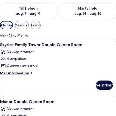
Kontrollera tillgängligheten för den här helgen aug. 7 - aug. 9
Kontrollera tillgängligheten fö
Till helgen
Nästa helg
aug. 7 - aug. 9
aug. 14 - aug. 16
Tillgängliga
Alla rum
2 sängar
1 säng
filter
för
Visar 21 av 21 rum
rum
Öppna
Ett hotellrum med två sängar, ett skriv
4
Skyrise Family Tower Double Queen Room
alla
33 kvadratmeter
foton
4 sovplatser
för
Skyrise
2 queensize-sängar
Family
Mer
Mer information
Tower
information
om
Double
Se priser
Skyrise
Queen
Family
Room
Tower
Öppna
Ett hotellrum med två sängar, ett skriv
4
Double
Manor Double Queen Room
alla
Queen
33 kvadratmeter
Room
foton
4 sovplatser