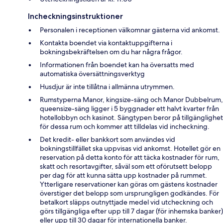
Incheckningsinstruktioner
Personalen i receptionen välkomnar gästerna vid ankomst.
Kontakta boendet via kontaktuppgifterna i
bokningsbekräftelsen om du har några frågor.
Informationen från boendet kan ha översatts med
automatiska översättningsverktyg
Husdjur är inte tillåtna i allmänna utrymmen.
Rumstyperna Manor, kingsize-säng och Manor Dubbelrum,
queensize-säng ligger i 5 byggnader ett halvt kvarter från
hotellobbyn och kasinot. Sängtypen beror på tillgänglighet
för dessa rum och kommer att tilldelas vid incheckning.
Det kredit- eller bankkort som användes vid
bokningstillfället ska uppvisas vid ankomst. Hotellet gör en
reservation på detta konto för att täcka kostnader för rum,
skatt och resortavgifter, såväl som ett oförutsett belopp
per dag för att kunna sätta upp kostnader på rummet.
Ytterligare reservationer kan göras om gästens kostnader
överstiger det belopp som ursprungligen godkändes. För
betalkort släpps outnyttjade medel vid utcheckning och
görs tillgängliga efter upp till 7 dagar (för inhemska banker)
eller upp till 30 dagar för internationella banker.