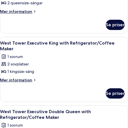
West
2 queensize-sängar
Tower
Mer
Mer information
Deluxe
information
om
Double
Se priser
West
Queen
Tower
with
Deluxe
Öppna
Ett hotellrum med en stor säng, ett skr
3
Refrigerator
Double
West Tower Executive King with Refrigerator/Coffee
alla
Queen
Maker
with
foton
1 sovrum
Refrigerator
för
2 sovplatser
West
1 kingsize-säng
Tower
Executive
Mer
Mer information
information
King
om
with
Se priser
West
Refrigerator/Coffee
Tower
Maker
Executive
Öppna
Ett hotellrum med en stor säng, två sä
5
King
West Tower Executive Double Queen with
alla
with
Refrigerator/Coffee Maker
Refrigerator/Coffee
foton
1 sovrum
Maker