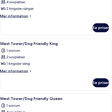
Manor
4 sovplatser
Motor
2 kingsize-sängar
Lodge
Mer
Mer information
Double
information
King
om
Se priser
Manor
Room
Motor
Lodge
Öppna
Ett hotellrum med en stor säng, två sä
3
Double
West Tower/Dog Friendly King
alla
King
1 sovrum
Room
foton
2 sovplatser
för
West
1 kingsize-säng
Tower/Dog
Mer
Mer information
Friendly
information
om
King
Se priser
West
Tower/Dog
Friendly
Öppna
Ett hotellrum med två sängar, en sän
2
King
West Tower/Dog Friendly Queen
alla
1 sovrum
foton