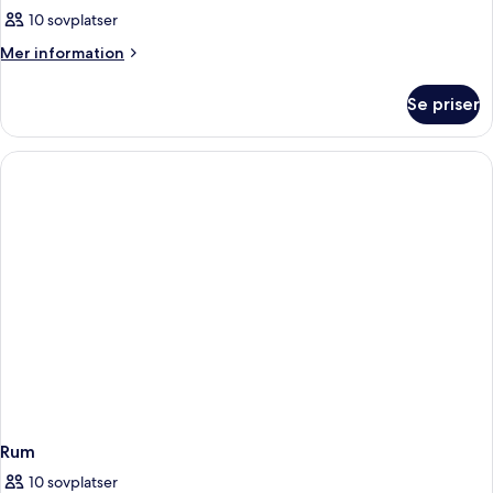
10 sovplatser
Mer
Mer information
information
om
Se priser
Rum
Rum
10 sovplatser