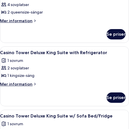
för
4 sovplatser
West
2 queensize-sängar
Tower
Executive
Mer
Mer information
information
Double
om
Queen
Se priser
West
with
Tower
Refrigerator/Coffee
Executive
Öppna
Ett hotellrum med en stor säng, två s
2
Double
Maker
Casino Tower Deluxe King Suite with Refrigerator
alla
Queen
1 sovrum
with
foton
Refrigerator/Coffee
2 sovplatser
för
Maker
Casino
1 kingsize-säng
Tower
Mer
Mer information
Deluxe
information
om
King
Se priser
Casino
Suite
Tower
with
Deluxe
Öppna
Ett hotellrum med en säng, ett skrivbo
1
Refrigerator
King
Casino Tower Deluxe King Suite w/ Sofa Bed/Fridge
alla
Suite
1 sovrum
with
foton