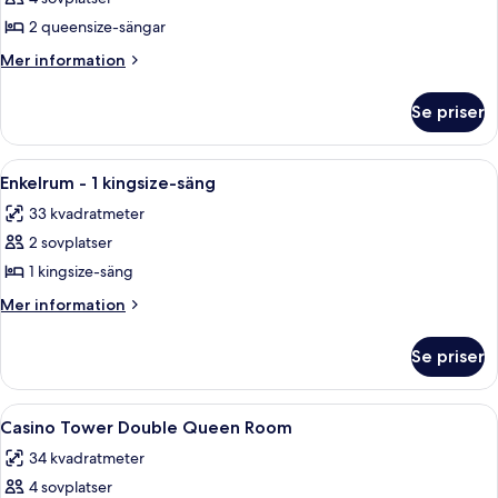
för
Manor
2 queensize-sängar
Double
Mer
Mer information
Queen
information
om
Room
Se priser
Manor
Double
Queen
Öppna
Ett hotellrum med en stor säng, två s
3
Room
Enkelrum - 1 kingsize-säng
alla
33 kvadratmeter
foton
2 sovplatser
för
Enkelrum
1 kingsize-säng
-
Mer
Mer information
1
information
om
kingsize-
Se priser
Enkelrum
säng
-
1
Öppna
Ett hotellrum med två sängar, ett rum
4
kingsize-
Casino Tower Double Queen Room
alla
säng
34 kvadratmeter
foton
4 sovplatser
för