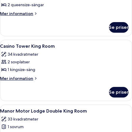
Casino
2 queensize-sängar
Tower
Mer
Mer information
Double
information
om
Queen
Se priser
Casino
Room
Tower
Double
Öppna
Ett hotellrum med en stor säng, två s
4
Queen
Casino Tower King Room
alla
Room
34 kvadratmeter
foton
2 sovplatser
för
Casino
1 kingsize-säng
Tower
Mer
Mer information
King
information
om
Room
Se priser
Casino
Tower
King
Öppna
Ett hotellrum med en stor säng, en mi
3
Room
Manor Motor Lodge Double King Room
alla
33 kvadratmeter
foton
1 sovrum
för