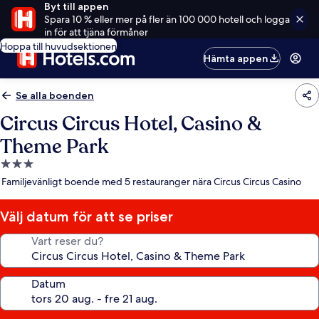
Byt till appen
Spara 10 % eller mer på fler än 100 000 hotell och logga
in för att tjäna förmåner
Hoppa till huvudsektionen
Hämta appen
Se alla boenden
Circus Circus Hotel, Casino &
Theme Park
3.0-
stjärnigt
Familjevänligt boende med 5 restauranger nära Circus Circus Casino
boende
Välj datum för att se priser
Vart reser du?
Datum