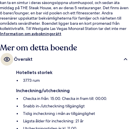
kan ta en simtur i deras säsongsöppna utomhuspool, och sedan äta
middag på THE Steak House, en av deras 5 restauranger. Det finns även
6 barer/lounger, en bar vid poolen och ett fitnesscenter. Andra
resenärer uppskattar bekvämligheterna för familjer och närheten till
områdets sevärdheter. Boendet ligger bara en kort promenad från
kollektivtrafik. Till Westgate Las Vegas Monorail Station tar det inte mer
än 14 minuter att gå.
Information om avbokningsrätt
Mer om detta boende
Översikt
Hotellets storlek
3773 rum
Incheckning/utcheckning
Checka in från: 15.00. Checka in fram till: 00.00.
Snabb in-/utcheckning tillgängligt
Tidig incheckning i mån av tillgänglighet
Lägsta ålder för incheckning: 21 år
Utcheckningstiden är kl. 11.00