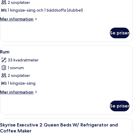
Refrigerator
2 sovplatser
för
Casino
1 kingsize-säng och 1 bäddsoffa (dubbel)
Tower
Mer
Mer information
Deluxe
information
om
King
Se priser
Casino
Suite
Tower
w/
Deluxe
Öppna
Ett hotellrum med en stor säng, två s
1
Sofa
King
Rum
alla
Suite
Bed/Fridge
33 kvadratmeter
w/
foton
Sofa
1 sovrum
för
Bed/Fridge
Rum
2 sovplatser
1 kingsize-säng
Mer
Mer information
information
om
Se priser
Rum
Öppna
Ett hotellrum med två sängar, ett skriv
1
Skyrise Executive 2 Queen Beds W/ Refrigerator and
alla
Coffee Maker