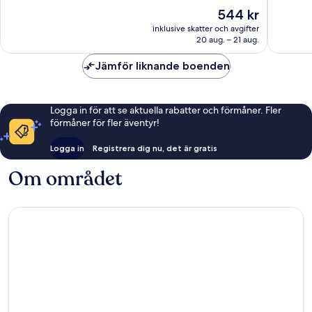
Väldigt
7 745 re
Priset
544 kr
bra,
är
45 542 recensioner
inklusive skatter och avgifter
544 kr
20 aug. – 21 aug.
Jämför liknande boenden
Logga in för att se aktuella rabatter och förmåner. Fler
förmåner för fler äventyr!
Logga in
Registrera dig nu, det är gratis
Om området