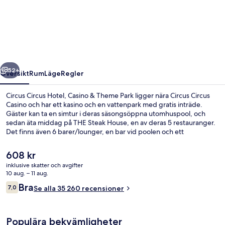
Circus
Hotel,
Casino
&
Theme
regående
Nästa
Park
52+
Översikt
Rum
Läge
Regler
Circus Circus Hotel, Casino & Theme Park ligger nära Circus Circus
Casino och har ett kasino och en vattenpark med gratis inträde.
Gäster kan ta en simtur i deras säsongsöppna utomhuspool, och
sedan äta middag på THE Steak House, en av deras 5 restauranger.
Det finns även 6 barer/lounger, en bar vid poolen och ett
fitnesscenter. Andra resenärer uppskattar bekvämligheterna för
familjer och närheten till områdets sevärdheter. Boendet ligger bara
Det
608 kr
en kort promenad från kollektivtrafik. Till Westgate Las Vegas
nuvarande
inklusive skatter och avgifter
Monorail Station tar det inte mer än 14 minuter att gå.
priset
10 aug. – 11 aug.
Lekområde för barn inomhus
är
Recensioner
Bra
7,0
Se alla 35 260 recensioner
608 kr
7,0 av 10,
Populära bekvämligheter