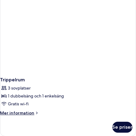
Trippelrum
3 sovplatser
1 dubbelsäng och 1 enkelsäng
Gratis wi-fi
Mer
Mer information
information
om
Se priser
Trippelrum