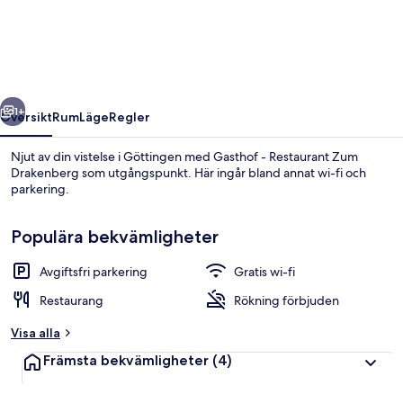
Restaurant
Zum
Drakenberg
regående
Nästa
1+
Översikt
Rum
Läge
Regler
Njut av din vistelse i Göttingen med Gasthof - Restaurant Zum
Drakenberg som utgångspunkt. Här ingår bland annat wi-fi och
parkering.
Populära bekvämligheter
Avgiftsfri parkering
Gratis wi-fi
Restaurang
Rökning förbjuden
Restaurang
Visa alla
Främsta bekvämligheter
(4)