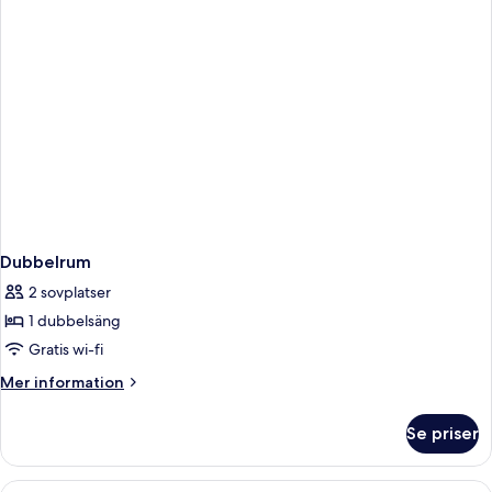
Dubbelrum
2 sovplatser
1 dubbelsäng
Gratis wi-fi
Mer
Mer information
information
om
Se priser
Dubbelrum