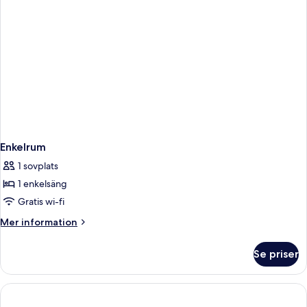
Enkelrum
1 sovplats
1 enkelsäng
Gratis wi-fi
Mer
Mer information
information
om
Se priser
Enkelrum