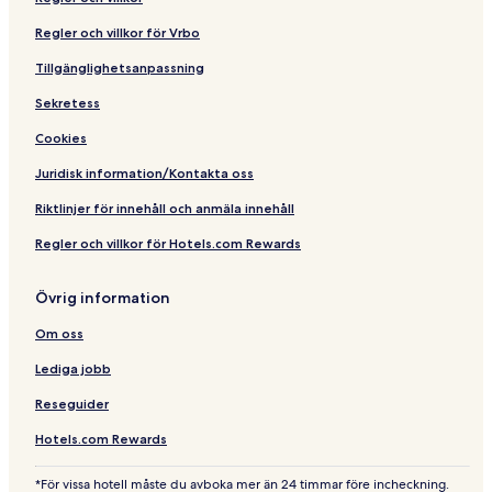
g
n
Regler och villkor för Vrbo
H
o
Tillgänglighetsanpassning
t
Sekretess
e
l
Cookies
s
™
Juridisk information/Kontakta oss
Riktlinjer för innehåll och anmäla innehåll
Regler och villkor för Hotels.com Rewards
Övrig information
Om oss
Lediga jobb
Reseguider
Hotels.com Rewards
*För vissa hotell måste du avboka mer än 24 timmar före incheckning.