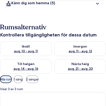
Känn dig som hemma
(5)
Rumsalternativ
Kontrollera tillgängligheten för dessa datum
Kontrollera tillgängligheten för ikväll aug. 10 - aug. 11
Kontrollera tillgängligheten fö
Ikväll
Imorgon
aug. 10 - aug. 11
aug. 11 - aug. 12
Kontrollera tillgängligheten för den här helgen aug. 14 - aug. 
Kontrollera tillgängligheten fö
Till helgen
Nästa helg
aug. 14 - aug. 16
aug. 21 - aug. 23
Tillgängliga
Alla rum
1 säng
2 sängar
filter
för
Visar 3 av 3 rum
rum