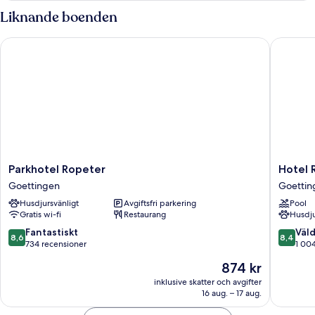
Liknande boenden
Parkhotel Ropeter
Hotel R
Parkhotel
Hotel
Parkhotel Ropeter
Hotel 
Ropeter
Rennsc
Goettingen
Goettin
Goettingen
Goettin
Husdjursvänligt
Avgiftsfri parkering
Pool
Gratis wi-fi
Restaurang
Husdju
8.6
8.4
Fantastiskt
Väld
8,6
8,4
av
av
734 recensioner
1 00
10,
10,
Priset
874 kr
Fantastiskt,
Väldigt
är
734 recensioner
bra,
inklusive skatter och avgifter
874 kr
16 aug. – 17 aug.
1 004 re