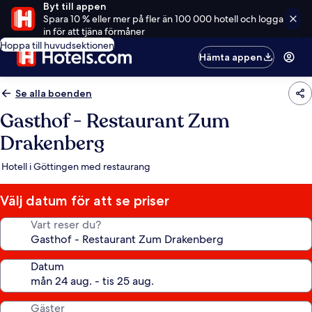
Byt till appen
Spara 10 % eller mer på fler än 100 000 hotell och logga
in för att tjäna förmåner
Hoppa till huvudsektionen
Hämta appen
Se alla boenden
Gasthof - Restaurant Zum
Drakenberg
Hotell i Göttingen med restaurang
Välj datum för att se priser
Vart reser du?
Datum
Gäster