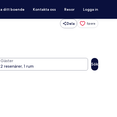
ra ditt boende
Kontakta oss
Resor
Logga in
Dela
Spara
Gäster
Sök