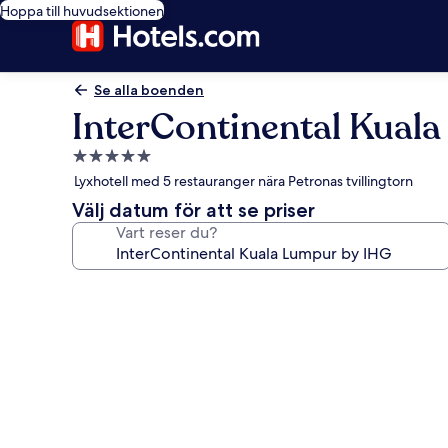
Hoppa till huvudsektionen
Se alla boenden
InterContinental Kual
5.0-
stjärnigt
Lyxhotell med 5 restauranger nära Petronas tvillingtorn
boende
Välj datum för att se priser
Vart reser du?
Fotogalleri
för
InterContinental
Kuala
Lumpur
by