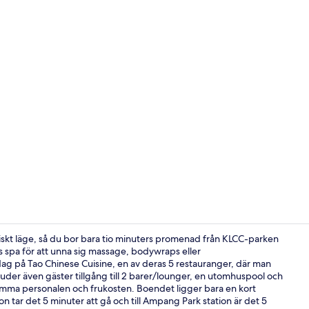
Utsikt från 
iskt läge, så du bor bara tio minuters promenad från KLCC-parken
spa för att unna sig massage, bodywraps eller
ag på Tao Chinese Cuisine, en av deras 5 restauranger, där man
Utomhuspool,
erbjuder även gäster tillgång till 2 barer/lounger, en utomhuspool och
amma personalen och frukosten. Boendet ligger bara en kort
on tar det 5 minuter att gå och till Ampang Park station är det 5