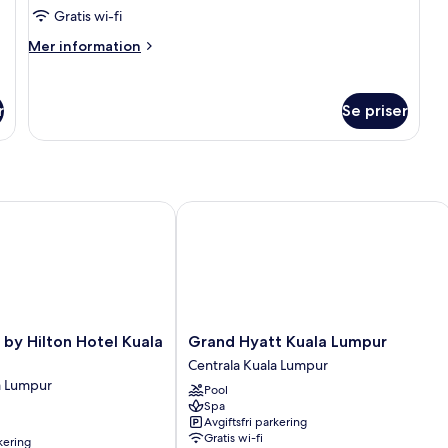
2
Gratis wi-fi
enkelsängar
Mer
Mer information
-
information
tillgänglighetsanpassat
om
Classic-
(Super
r
Se priser
rum
Single)
-
2
enkelsängar
-
tillgänglighetsanpassat
 Hilton Hotel Kuala Lumpur
Grand Hyatt Kuala Lumpur
(Super
Single)
Grand
by Hilton Hotel Kuala
Grand Hyatt Kuala Lumpur
Hyatt
Centrala Kuala Lumpur
Kuala
a Lumpur
Pool
Lumpur
Spa
Centrala
Avgiftsfri parkering
Kuala
Gratis wi-fi
rkering
Lumpur