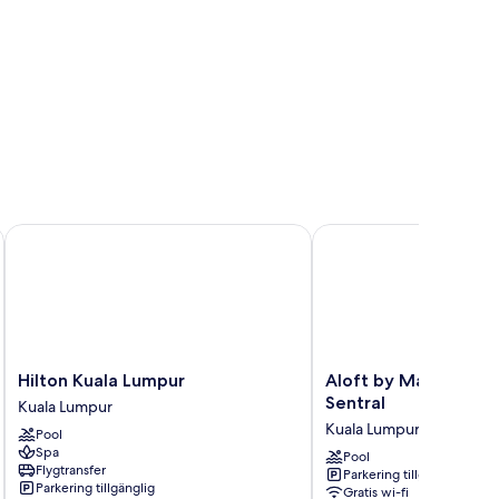
Hilton Kuala Lumpur
Aloft by Marriott Kual
Hilton
Aloft
Hilton Kuala Lumpur
Aloft by Marriott K
Kuala
by
Sentral
Kuala Lumpur
Lumpur
Marriott
Kuala Lumpur
Pool
Kuala
Kuala
Spa
Lumpur
Lumpur
Pool
Flygtransfer
Parkering tillgänglig
Sentral
Parkering tillgänglig
Gratis wi-fi
Kuala