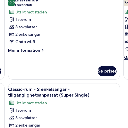
10,0
7,
för
f
10,0 av 10
(1 recension)
Ki
1 recension
Classic-
P
Utsikt mot staden
rum
r
1 sovrum
-
-
3 sovplatser
2
2
2 enkelsängar
enkelsängar
e
Gratis wi-fi
-
(
utsikt
S
Mer
Mer information
information
mot
H
M
Me
om
staden
F
in
Classic-
o
(Super
rum
r
Se priser
Pr
Single)
-
r
2
-
el och badkar.
Öppna
Ett badrum med handfat, spegel och 
enkelsängar
7
2
Classic-rum - 2 enkelsängar -
-
alla
en
tillgänglighetsanpassat (Super Single)
utsikt
foton
(S
mot
Utsikt mot staden
Si
för
staden
Hi
1 sovrum
(Super
Classic-
Fl
Single)
3 sovplatser
rum
-
2 enkelsängar