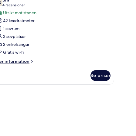
6
ör
7,6 av 10
ng)
(4 recensioner)
4 recensioner
remium-
Utsikt mot staden
um
42 kvadratmeter
1 sovrum
3 sovplatser
nkelsängar
2 enkelsängar
Super
Gratis wi-fi
ingle,
igh
er
r information
loor)
formation
m
Se priser
emium-
um
badkar.
kelsängar
uper
ngle,
gh
oor)