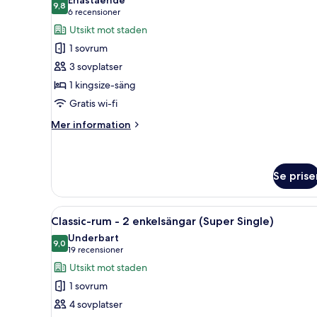
tillgång
9,8
för
9,8 av 10
(6 recensioner)
6 recensioner
till
Classic-
Utsikt mot staden
Club
rum
Lounge
1 sovrum
(Super
-
3 sovplatser
Single)
1
1 kingsize-säng
kingsize-
Gratis wi-fi
säng
-
Mer
Mer information
information
utsikt
om
mot
Classic-
staden
rum
Se prise
(Super
-
1
King)
Öppna
Ett badrum med handfat, speg
kingsize-
7
Classic-rum - 2 enkelsängar (Super Single)
säng
alla
Underbart
-
foton
9,0
9,0 av 10
(19 recensioner)
19 recensioner
utsikt
för
mot
Utsikt mot staden
staden
Classic-
1 sovrum
(Super
rum
King)
4 sovplatser
-