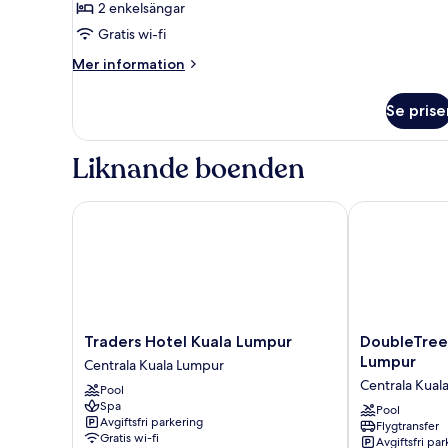
2 enkelsängar
2
Gratis wi-fi
enkelsängar
(Super
Mer
Mer information
Single)
information
om
Se prise
Classic-
rum
-
Liknande boenden
2
enkelsängar
(Super
Traders Hotel Kuala Lumpur
DoubleTree by
Single)
Traders
DoubleTree
Traders Hotel Kuala Lumpur
DoubleTree 
Hotel
by
Lumpur
Centrala Kuala Lumpur
Kuala
Hilton
Centrala Kual
Pool
Lumpur
Hotel
Spa
Centrala
Kuala
Pool
Avgiftsfri parkering
Flygtransfer
Kuala
Lumpur
Gratis wi-fi
Avgiftsfri pa
Lumpur
Centrala