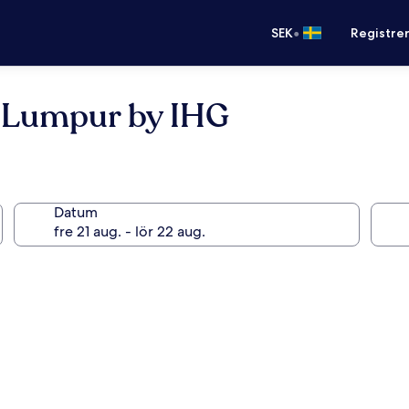
•
SEK
Registre
a Lumpur by IHG
Datum