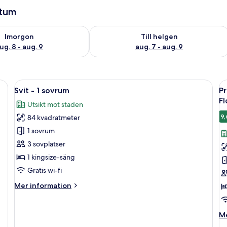
atum
llgängligheten för imorgon aug. 8 - aug. 9
Kontrollera tillgängligheten för den h
Imorgon
Till helgen
ug. 8 - aug. 9
aug. 7 - aug. 9
ntresol, sittgrupper, en trappa och en bar.
Öppna
Ett modernt hotellrum med en soffa, en 
Ö
9
Svit - 1 sovrum
Pr
alla
al
Fl
Utsikt mot staden
foton
f
9,
84 kvadratmeter
för
f
Svit
P
1 sovrum
-
r
3 sovplatser
1
-
1 kingsize-säng
sovrum
1
Gratis wi-fi
k
Mer
Mer information
s
information
(
om
K
Svit
M
Me
-
H
in