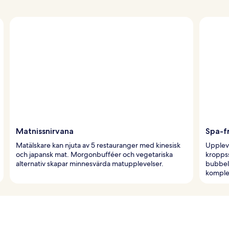
Matnissnirvana
Spa-f
Matälskare kan njuta av 5 restauranger med kinesisk
Upplev
och japansk mat. Morgonbufféer och vegetariska
kropps
alternativ skapar minnesvärda matupplevelser.
bubbel
komplet