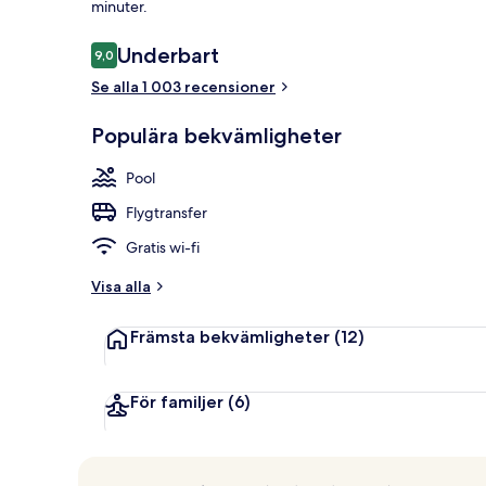
minuter.
Recensioner
Underbart
9,0
9,0 av 10,
Fontän
Se alla 1 003 recensioner
Populära bekvämligheter
Pool
Flygtransfer
Gratis wi-fi
Visa alla
Främsta bekvämligheter
(12)
För familjer
(6)