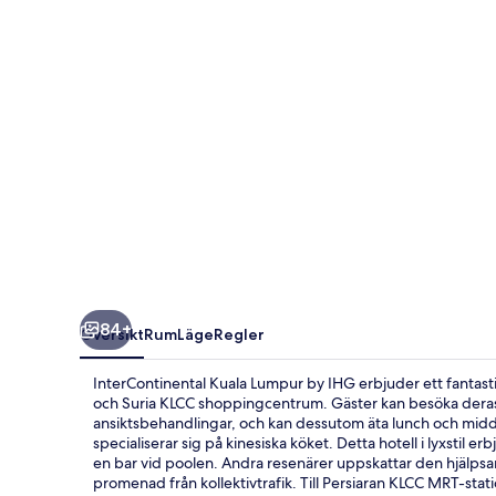
IHG
84+
Översikt
Rum
Läge
Regler
InterContinental Kuala Lumpur by IHG erbjuder ett fantast
och Suria KLCC shoppingcentrum. Gäster kan besöka deras 
ansiktsbehandlingar, och kan dessutom äta lunch och midd
specialiserar sig på kinesiska köket. Detta hotell i lyxstil 
en bar vid poolen. Andra resenärer uppskattar den hjälps
promenad från kollektivtrafik. Till Persiaran KLCC MRT-stati