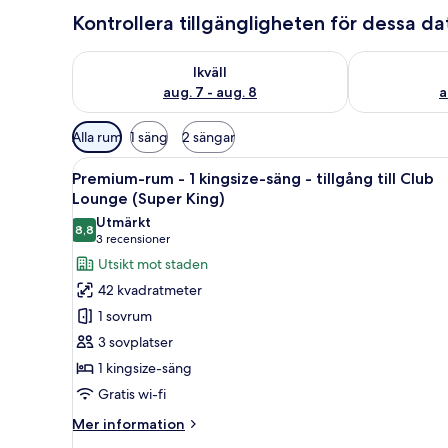
Kontrollera tillgängligheten för dessa d
Kontrollera tillgängligheten för ikväll aug. 7 - aug. 8
Kontrollera ti
Ikväll
aug. 7 - aug. 8
a
Tillgängliga
Alla rum
1 säng
2 sängar
filter
Öppna
En modern hotellobby med en e
för
2
Premium-rum - 1 kingsize-säng - tillgång till Club
alla
rum
Lounge (Super King)
foton
Utmärkt
8,8
för
8,8 av 10
(3 recensioner)
3 recensioner
Premium-
Utsikt mot staden
rum
42 kvadratmeter
-
1 sovrum
1
3 sovplatser
kingsize-
1 kingsize-säng
säng
Gratis wi-fi
-
tillgång
Mer
Mer information
till
information