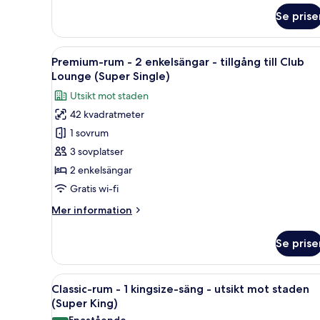
om
Club
Se prise
Premium-
Lounge
rum
(Super
-
Öppna
Ett hotellrum med en säng, ett 
5
1
King)
Premium-rum - 2 enkelsängar - tillgång till Club
alla
kingsize-
Lounge (Super Single)
säng
foton
Utsikt mot staden
-
för
tillgång
42 kvadratmeter
Premium-
till
1 sovrum
rum
Club
Lounge
-
3 sovplatser
(Super
2
2 enkelsängar
King)
enkelsängar
Gratis wi-fi
-
Mer
Mer information
tillgång
information
till
om
Se prise
Premium-
Club
rum
Lounge
-
Öppna
Ett modernt hotellrum med en s
(Super
9
2
Classic-rum - 1 kingsize-säng - utsikt mot staden
alla
Single)
enkelsängar
(Super King)
-
foton
Enastående