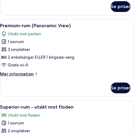
floden
om
Se priser
Premium-
rum
-
Öppna
Ett modernt hotellrum med en stor säng
14
utsikt
Premium-rum (Panoramic View)
alla
mot
Utsikt mot parken
floden
foton
1 sovrum
för
Premium-
3 sovplatser
rum
2 enkelsängar ELLER 1 kingsize-säng
(Panoramic
Gratis wi-fi
View)
Mer
Mer information
information
om
Se priser
Premium-
rum
(Panoramic
Öppna
Ett modernt hotellrum med en stor säng
6
View)
Superior-rum - utsikt mot floden
alla
Utsikt mot floden
foton
1 sovrum
för
Superior-
2 sovplatser