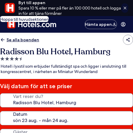
Byt till appen
Spara 10 % eller mer på fler än 100 000 hotell och logga
in för att tjäna förmåner
Hoppa till huvudsektionen
Hämta appen
Se alla boenden
Radisson Blu Hotel, Hamburg
4.5-
stjärnigt
Hotell i lyxstil som erbjuder fullständigt spa och ligger i anslutning till
boende
kongresscentret, i närheten av Miniatur Wunderland
Välj datum för att se priser
Vart reser du?
Datum
Gäster