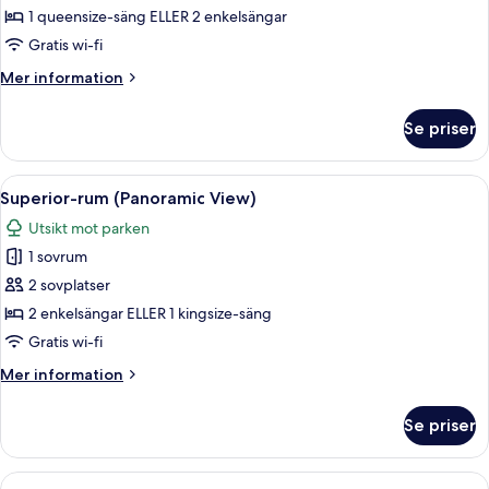
rum
1 queensize-säng ELLER 2 enkelsängar
-
Gratis wi-fi
utsikt
Mer
Mer information
mot
information
floden
om
Se priser
Superior-
rum
-
Öppna
Ett hotellrum med en stor säng, ett sk
14
utsikt
Superior-rum (Panoramic View)
alla
mot
Utsikt mot parken
floden
foton
1 sovrum
för
Superior-
2 sovplatser
rum
2 enkelsängar ELLER 1 kingsize-säng
(Panoramic
Gratis wi-fi
View)
Mer
Mer information
information
om
Se priser
Superior-
rum
(Panoramic
Öppna
Ett modernt hotellrum med en säng, en