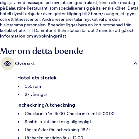
dig själv med massage, och avnjuta en god frukost, lunch eller middag
på Balaustine Restaurant, som specialiserar sig på italienska köket. Detta
hotell i lyxstil erbjuder även gäster tillgång till 2 barer/lounger, ett gym
och ett fitnesscenter. Andra resenärer talar mycket väl om den
hjälpsamma personalen. Boendet ligger bara en kort promenad från
kollektivtrafik. Till Dammtor S-Bahnstation tar det 2 minuter att gå och
till Stephansplatz U-Bahn är det 5 minuter.
Information om avbokningsrätt
Mer om detta boende
Översikt
Hotellets storlek
556 rum
27 våningar
Incheckning/utcheckning
Checka in från: 15.00. Checka in fram till: 00.00.
Snabb in-/utcheckning tillgängligt
Lägsta ålder för incheckning: 18 år
Utcheckningstiden är kl. 12.00