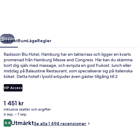
Hotel,
Hamburg
regående
Nästa
223+
Översikt
Rum
Läge
Regler
Radisson Blu Hotel, Hamburg har en takterrass och ligger en kvarts
promenad från Hamburg Messe and Congress. Här kan du skämma
bort dig själv med massage, och avnjuta en god frukost, lunch eller
middag på Balaustine Restaurant, som specialiserar sig på italienska
köket. Detta hotell i lyxstil erbjuder även gäster tillgång till 2
barer/lounger, ett gym och ett fitnesscenter. Andra resenärer talar
mycket väl om den hjälpsamma personalen. Boendet ligger bara en
VIP Access
kort promenad från kollektivtrafik. Till Dammtor S-Bahnstation tar
det 2 minuter att gå och till Stephansplatz U-Bahn är det 5 minuter.
Det
1 451 kr
Frukost, lunch och middag serveras
nuvarande
inklusive skatter och avgifter
priset
6 sep. – 7 sep.
är
Recensioner
Utmärkt
8,8
Se alla 1 494 recensioner
1 451 kr
8,8 av 10,