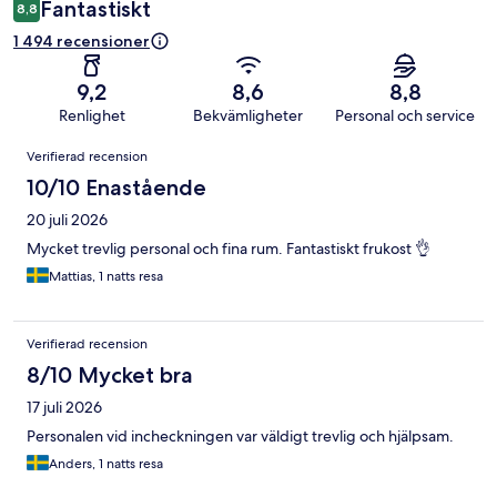
Fantastiskt
8,8
1 494 recensioner
9,2
8,6
8,8
Renlighet
Bekvämligheter
Personal och service
Recensioner
Verifierad recension
10/10 Enastående
20 juli 2026
Mycket trevlig personal och fina rum. Fantastiskt frukost 👌
Mattias, 1 natts resa
Verifierad recension
8/10 Mycket bra
17 juli 2026
Personalen vid incheckningen var väldigt trevlig och hjälpsam.
Anders, 1 natts resa