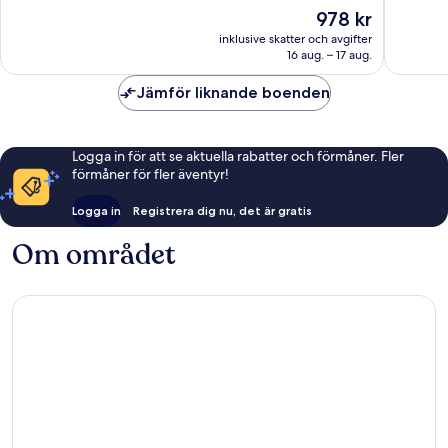
Fantastiskt,
Underba
Priset
978 kr
1 004 recensioner
1 121 re
är
inklusive skatter och avgifter
978 kr
16 aug. – 17 aug.
Jämför liknande boenden
Logga in för att se aktuella rabatter och förmåner. Fler
förmåner för fler äventyr!
Logga in
Registrera dig nu, det är gratis
Om området