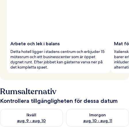
Arbete och lek i balans
Mat fö
Detta hotell ligger i stadens centrum och erbjuder 15
Italiens
mötesrum och ett businesscenter som är öppet
barer er
dygnet runt. Efter jobbet kan gästerna varva ner på
inkluder
det kompletta spaet.
alternati
Rumsalternativ
Kontrollera tillgängligheten för dessa datum
Kontrollera tillgängligheten för ikväll aug. 9 - aug. 10
Kontrollera tillgängligheten fö
Ikväll
Imorgon
aug. 9 - aug. 10
aug. 10 - aug. 11