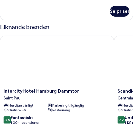
information
om
Se priser
Svit
Presidential
Liknande boenden
IntercityHotel Hamburg Dammtor
Scandic
IntercityHotel
Scandic
IntercityHotel Hamburg Dammtor
Scandi
Hamburg
Hambur
Saint Pauli
Central
Dammtor
Emporio
Husdjursvänligt
Parkering tillgänglig
Husdju
Saint
Centrala
Gratis wi-fi
Restaurang
Gratis 
Pauli
Hambur
8.6
9.2
Fantastiskt
Und
8,6
9,2
av
av
1 004 recensioner
1 121
10,
10,