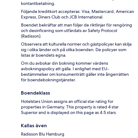
kontantbetalning.
Följande kreditkort accepteras: Visa, Mastercard, American
Express, Diners Club och JCB International.
Boendet bekräftar att man följer de riktlinjer för rengöring
och desinficering som utfärdats av Safety Protocol
(Radisson).
Observera att kulturella normer och gästpolicyer kan skilja
sig i olika länder och på olika boenden. De policyer som
listas är boendets egna.
Om du avbokar din bokning kommer värdens
avbokningspolicy att gälla. I enlighet med EU-
bestämmelser om konsumenträtt gäller inte ångerrätten
för boendebokningstjänster.
Boendeklass
Hotelstars Union assigns an official star rating for
properties in Germany. This property is rated 4 star
Superior and is displayed on this page as 4.5 stars.
Kallas även
Radisson Blu Hamburg