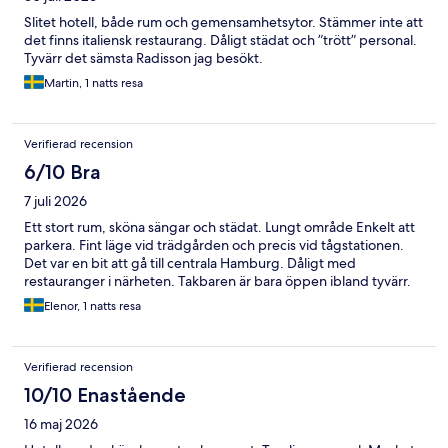
Slitet hotell, både rum och gemensamhetsytor. Stämmer inte att
det finns italiensk restaurang. Dåligt städat och ”trött” personal.
Tyvärr det sämsta Radisson jag besökt.
Martin, 1 natts resa
Verifierad recension
6/10 Bra
7 juli 2026
Ett stort rum, sköna sängar och städat. Lungt område Enkelt att
parkera. Fint läge vid trädgården och precis vid tågstationen.
Det var en bit att gå till centrala Hamburg. Dåligt med
restauranger i närheten. Takbaren är bara öppen ibland tyvärr.
Elenor, 1 natts resa
Verifierad recension
10/10 Enastående
16 maj 2026