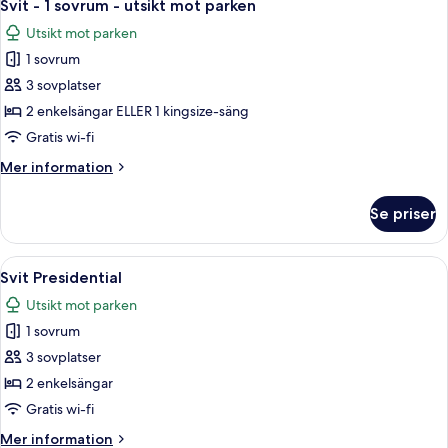
17
View)
Svit - 1 sovrum - utsikt mot parken
alla
Utsikt mot parken
foton
1 sovrum
för
Svit
3 sovplatser
-
2 enkelsängar ELLER 1 kingsize-säng
1
Gratis wi-fi
sovrum
Mer
Mer information
-
information
utsikt
om
Se priser
Svit
mot
-
parken
1
Öppna
Ett modernt hotellrum med en säng, en 
7
sovrum
Svit Presidential
alla
-
Utsikt mot parken
utsikt
foton
mot
1 sovrum
för
parken
Svit
3 sovplatser
Presidential
2 enkelsängar
Gratis wi-fi
Mer
Mer information