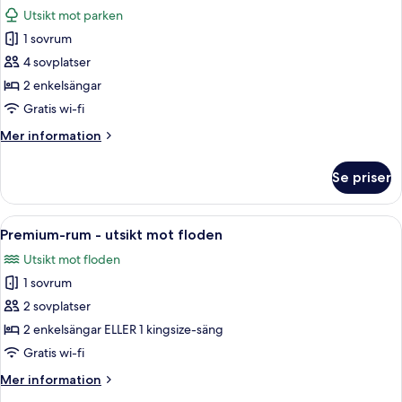
alla
Utsikt mot parken
foton
1 sovrum
för
Familjerum
4 sovplatser
(Panoramic
2 enkelsängar
View)
Gratis wi-fi
Mer
Mer information
information
om
Se priser
Familjerum
(Panoramic
View)
Öppna
En dubbelsäng med vita sängkläder, t
13
Premium-rum - utsikt mot floden
alla
Utsikt mot floden
foton
1 sovrum
för
Premium-
2 sovplatser
rum
2 enkelsängar ELLER 1 kingsize-säng
-
Gratis wi-fi
utsikt
Mer
Mer information
mot
information