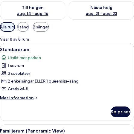
Kontrollera tillgängligheten för den här helgen aug. 14 - aug. 
Kontrollera tillgängligheten fö
Till helgen
Nästa helg
aug. 14 - aug. 16
aug. 21 - aug. 23
Tillgängliga
Alla rum
1 säng
2 sängar
filter
för
Visar 8 av 8 rum
rum
Öppna
Ett hotellrum med en stor säng, två sä
10
Standardrum
alla
Utsikt mot parken
foton
1 sovrum
för
Standardrum
3 sovplatser
2 enkelsängar ELLER 1 queensize-säng
Gratis wi-fi
Mer
Mer information
information
om
Se priser
Standardrum
Öppna
Ett hotellrum med en stor säng, ett s
7
Familjerum (Panoramic View)