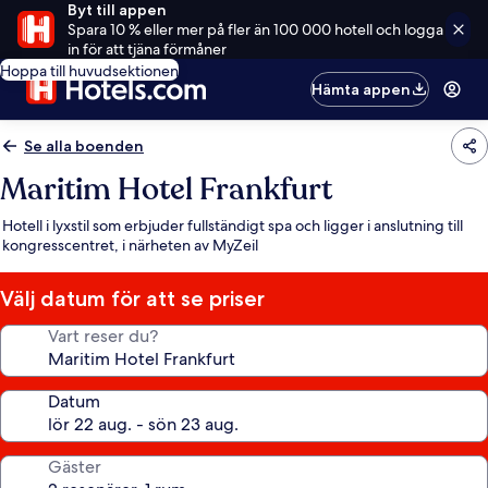
Byt till appen
Spara 10 % eller mer på fler än 100 000 hotell och logga
in för att tjäna förmåner
Hoppa till huvudsektionen
Hämta appen
Se alla boenden
Maritim Hotel Frankfurt
Hotell i lyxstil som erbjuder fullständigt spa och ligger i anslutning till
kongresscentret, i närheten av MyZeil
Välj datum för att se priser
Vart reser du?
Datum
Gäster