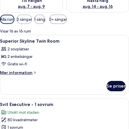
Till helgen
Nästa helg
aug. 7 - aug. 9
aug. 14 - aug. 16
Tillgängliga
Alla rum
2 sängar
1 säng
3+ sängar
filter
för
Visar 16 av 16 rum
rum
Öppna
Ett hotellrum med en säng, ett skrivbo
4
Superior Skyline Twin Room
alla
2 sovplatser
foton
2 enkelsängar
för
Superior
Gratis wi-fi
Skyline
Mer
Mer information
Twin
information
om
Room
Se priser
Superior
Skyline
Twin
Öppna
Ett modernt vardagsrum med en grå sof
5
Room
Svit Executive - 1 sovrum
alla
Utsikt mot staden
foton
80 kvadratmeter
för
Svit
1 sovrum