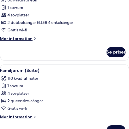
30 kvadratmeter
foton
1 sovrum
för
Familjerum
4 sovplatser
(Comfort
2 dubbelsängar ELLER 4 enkelsängar
with
Gratis wi-fi
double
Mer
Mer information
bed)
information
om
Se priser
Familjerum
(Comfort
with
Öppna
Allergitestade sängkläder, duntäcken
4
double
Familjerum (Suite)
alla
bed)
110 kvadratmeter
foton
1 sovrum
för
Familjerum
4 sovplatser
(Suite)
2 queensize-sängar
Gratis wi-fi
Mer
Mer information
information
om