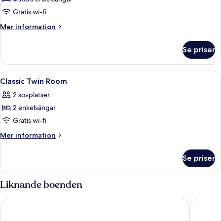
with
Gratis wi-fi
twin
Mer
Mer information
bed)
information
om
Se priser
Familjerum
(Comfort
with
Öppna
Ett hotellrum med en säng, sänglampo
5
twin
Classic Twin Room
alla
bed)
2 sovplatser
foton
2 enkelsängar
för
Classic
Gratis wi-fi
Twin
Mer
Mer information
Room
information
om
Se priser
Classic
Twin
Room
Liknande boenden
NH Collection Frankfurt Spin Tower
Melia Fra