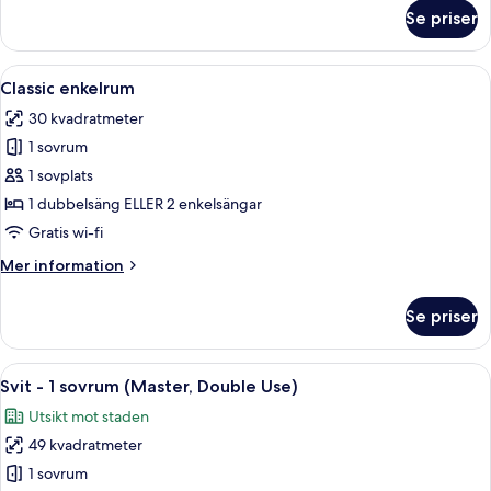
om
Se priser
Superior
dubbelrum
(Skyline)
Öppna
Ett hotellrum med en säng, ett skrivbo
6
Classic enkelrum
alla
30 kvadratmeter
foton
1 sovrum
för
Classic
1 sovplats
enkelrum
1 dubbelsäng ELLER 2 enkelsängar
Gratis wi-fi
Mer
Mer information
information
om
Se priser
Classic
enkelrum
Öppna
Ett hotellrum med ett skrivbord, två fåt
5
Svit - 1 sovrum (Master, Double Use)
alla
Utsikt mot staden
foton
49 kvadratmeter
för
Svit
1 sovrum