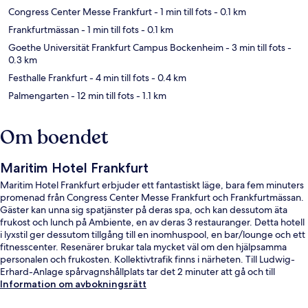
Congress Center Messe Frankfurt
- 1 min till fots
- 0.1 km
Frankfurtmässan
- 1 min till fots
- 0.1 km
Goethe Universität Frankfurt Campus Bockenheim
- 3 min till fots
-
0.3 km
Festhalle Frankfurt
- 4 min till fots
- 0.4 km
Palmengarten
- 12 min till fots
- 1.1 km
Om boendet
Maritim Hotel Frankfurt
Maritim Hotel Frankfurt erbjuder ett fantastiskt läge, bara fem minuters
promenad från Congress Center Messe Frankfurt och Frankfurtmässan.
Gäster kan unna sig spatjänster på deras spa, och kan dessutom äta
frukost och lunch på Ambiente, en av deras 3 restauranger. Detta hotell
i lyxstil ger dessutom tillgång till en inomhuspool, en bar/lounge och ett
fitnesscenter. Resenärer brukar tala mycket väl om den hjälpsamma
personalen och frukosten. Kollektivtrafik finns i närheten. Till Ludwig-
Erhard-Anlage spårvagnshållplats tar det 2 minuter att gå och till
Festhalle-Messe U-Bahnstation är det 4 minuter.
Information om avbokningsrätt