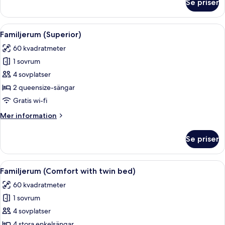
Se priser
Familjerum
(Suite)
Öppna
Ett hotellrum med en stor säng, ett sk
4
Familjerum (Superior)
alla
60 kvadratmeter
foton
1 sovrum
för
Familjerum
4 sovplatser
(Superior)
2 queensize-sängar
Gratis wi-fi
Mer
Mer information
information
om
Se priser
Familjerum
(Superior)
Öppna
Ett hotellrum med en säng, sänglampor,
4
Familjerum (Comfort with twin bed)
alla
60 kvadratmeter
foton
1 sovrum
för
Familjerum
4 sovplatser
(Comfort
4 stora enkelsängar