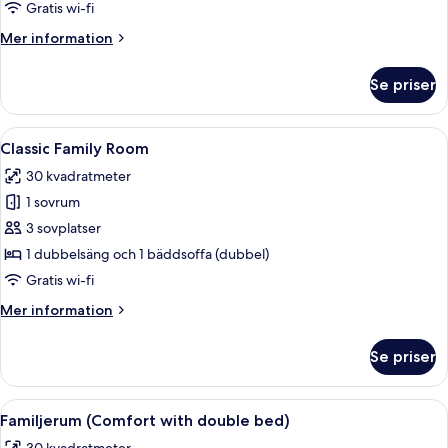
Gratis wi-fi
Mer
Mer information
information
om
Se priser
Juniorsvit
(Double
Use)
Öppna
Ett modernt hotellrum med en bärbar 
5
Classic Family Room
alla
30 kvadratmeter
foton
1 sovrum
för
Classic
3 sovplatser
Family
1 dubbelsäng och 1 bäddsoffa (dubbel)
Room
Gratis wi-fi
Mer
Mer information
information
om
Se priser
Classic
Family
Room
Öppna
Ett hotellrum med en säng, ett skrivbo
5
Familjerum (Comfort with double bed)
alla