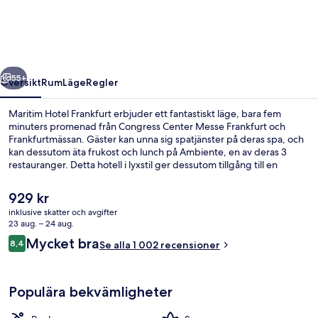
regående
Nästa
55+
Översikt
Rum
Läge
Regler
Maritim Hotel Frankfurt erbjuder ett fantastiskt läge, bara fem
minuters promenad från Congress Center Messe Frankfurt och
Frankfurtmässan. Gäster kan unna sig spatjänster på deras spa, och
kan dessutom äta frukost och lunch på Ambiente, en av deras 3
restauranger. Detta hotell i lyxstil ger dessutom tillgång till en
inomhuspool, en bar/lounge och ett fitnesscenter. Resenärer brukar
tala mycket väl om den hjälpsamma personalen och frukosten.
Det
929 kr
Kollektivtrafik finns i närheten. Till Ludwig-Erhard-Anlage
nuvarande
inklusive skatter och avgifter
spårvagnshållplats tar det 2 minuter att gå och till Festhalle-Messe
priset
23 aug. – 24 aug.
U-Bahnstation är det 4 minuter.
Boendets fasad - kväll/natt
är
Recensioner
Mycket bra
8,4
Se alla 1 002 recensioner
929 kr
8,4 av 10,
Populära bekvämligheter