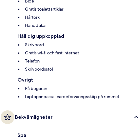
Bidé
Gratis toalettartiklar
Hårtork
Handdukar
Håll dig uppkopplad
Skrivbord
Gratis wi-fi och fast internet
Telefon
Skrivbordsstol
Övrigt
På begäran
Laptopanpassat värdeförvaringsskåp på rummet
Bekvämligheter
Spa