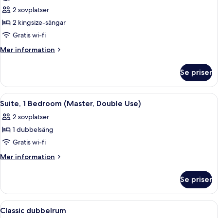
Executive
2 sovplatser
-
2 kingsize-sängar
1
Gratis wi-fi
sovrum
Mer
Mer information
information
om
Se priser
Svit
Executive
-
Öppna
Ett hotellrum med en stor säng, två s
4
1
Suite, 1 Bedroom (Master, Double Use)
alla
sovrum
2 sovplatser
foton
1 dubbelsäng
för
Suite,
Gratis wi-fi
1
Mer
Mer information
Bedroom
information
om
(Master,
Se priser
Suite,
Double
1
Use)
Bedroom
Öppna
Ett hotellrum med en säng, ett skrivbo
6
(Master,
Classic dubbelrum
alla
Double