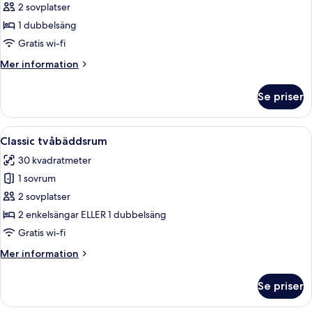
-
2 sovplatser
1
1 dubbelsäng
sovrum
Gratis wi-fi
(Master,
Mer
Mer information
Double
information
Use)
om
Se priser
Svit
-
1
Öppna
Ett hotellrum med en säng, ett skrivbo
6
sovrum
Classic tvåbäddsrum
alla
(Master,
30 kvadratmeter
Double
foton
Use)
1 sovrum
för
Classic
2 sovplatser
tvåbäddsrum
2 enkelsängar ELLER 1 dubbelsäng
Gratis wi-fi
Mer
Mer information
information
om
Se priser
Classic
tvåbäddsrum