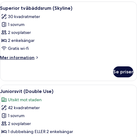
Öppna
Ett modernt hotellrum med en bärbar 
5
Superior tvåbäddsrum (Skyline)
alla
30 kvadratmeter
foton
1 sovrum
för
Superior
2 sovplatser
tvåbäddsrum
2 enkelsängar
(Skyline)
Gratis wi-fi
Mer
Mer information
information
om
Se priser
Superior
tvåbäddsrum
(Skyline)
Öppna
Ett modernt vardagsrum med ett soffbo
5
Juniorsvit (Double Use)
alla
Utsikt mot staden
foton
42 kvadratmeter
för
Juniorsvit
1 sovrum
(Double
2 sovplatser
Use)
1 dubbelsäng ELLER 2 enkelsängar