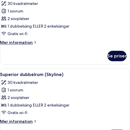
30 kvadratmeter
Use)
foton
1 sovrum
för
Classic
2 sovplatser
dubbelrum
1 dubbelsäng ELLER 2 enkelsängar
Gratis wi-fi
Mer
Mer information
information
om
Se priser
Classic
dubbelrum
Öppna
Ett hotellrum med en säng, ett skrivbo
5
Superior dubbelrum (Skyline)
alla
30 kvadratmeter
foton
1 sovrum
för
Superior
2 sovplatser
dubbelrum
1 dubbelsäng ELLER 2 enkelsängar
(Skyline)
Gratis wi-fi
Mer
Mer information
information