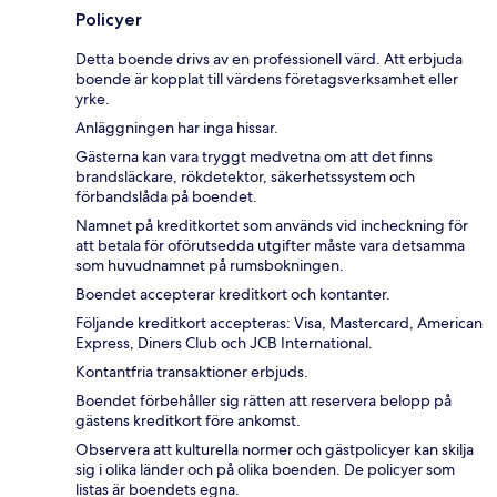
Policyer
Detta boende drivs av en professionell värd. Att erbjuda
boende är kopplat till värdens företagsverksamhet eller
yrke.
Anläggningen har inga hissar.
Gästerna kan vara tryggt medvetna om att det finns
brandsläckare, rökdetektor, säkerhetssystem och
förbandslåda på boendet.
Namnet på kreditkortet som används vid incheckning för
att betala för oförutsedda utgifter måste vara detsamma
som huvudnamnet på rumsbokningen.
Boendet accepterar kreditkort och kontanter.
Följande kreditkort accepteras: Visa, Mastercard, American
Express, Diners Club och JCB International.
Kontantfria transaktioner erbjuds.
Boendet förbehåller sig rätten att reservera belopp på
gästens kreditkort före ankomst.
Observera att kulturella normer och gästpolicyer kan skilja
sig i olika länder och på olika boenden. De policyer som
listas är boendets egna.