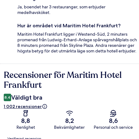
Ja, boendet har 3 restauranger, som erbjuder
medelhavsköket.
Hur är området vid Maritim Hotel Frankfurt?
Maritim Hotel Frankfurt ligger i Westend-Süd, 2 minuters
promenad från Ludwig-Erhard-Anlage spårvagnshållplats och
8 minuters promenad från Skyline Plaza. Andra resenärer ger
högsta betyg för det utmärkta läge som detta hotell erbjuder.
Recensioner för Maritim Hotel
Recensioner
Frankfurt
Väldigt bra
8,4
1 002 recensioner
8,8
8,2
8,6
Renlighet
Bekvämligheter
Personal och service
Recensioner
Verifierad recension