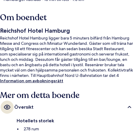
Om boendet
Reichshof Hotel Hamburg
Reichshof Hotel Hamburg ligger bara 5 minuters bilfärd från Hamburg
Messe and Congress och Miniatur Wunderland. Gäster som vill träna har
tillgång till ett fitnesscenter och kan sedan besöka Stadt Restaurant,
som specialiserar sig på internationell gastronomi och serverar frukost,
lunch och middag. Dessutom får gäster tillgång till en bar/lounge, en
bastu och en ångbastu på detta hotell i lyxstil. Resenärer brukar tala
mycket väl om den hjälpsamma personalen och frukosten. Kollektivtrafik
finns i närheten. Till Hauptbahnhof Nord U-Bahnstation tar det 4
minuter att gå och till Hauptbahnhof Süd U-Bahnstation är det 5
Information om avbokningsrätt
minuter.
Mer om detta boende
Översikt
Hotellets storlek
278 rum