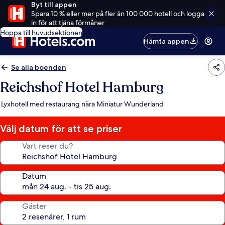
Byt till appen
Spara 10 % eller mer på fler än 100 000 hotell och logga
in för att tjäna förmåner
Hoppa till huvudsektionen
Hämta appen
Se alla boenden
Reichshof Hotel Hamburg
Lyxhotell med restaurang nära Miniatur Wunderland
Välj datum för att se priser
Vart reser du?
Datum
Gäster