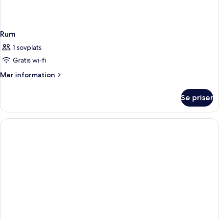
Rum
1 sovplats
Gratis wi-fi
Mer
Mer information
information
om
Se priser
Rum