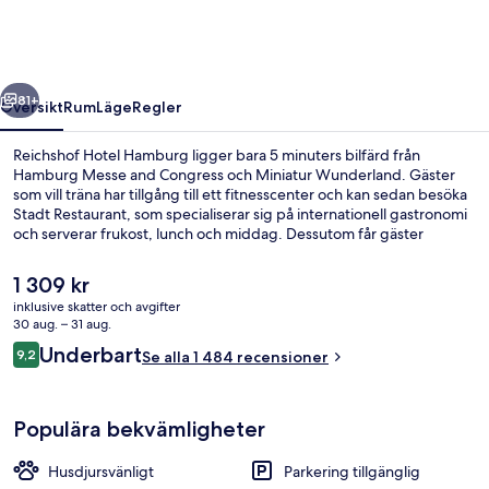
regående
Nästa
81+
Översikt
Rum
Läge
Regler
Reichshof Hotel Hamburg ligger bara 5 minuters bilfärd från
Hamburg Messe and Congress och Miniatur Wunderland. Gäster
som vill träna har tillgång till ett fitnesscenter och kan sedan besöka
Stadt Restaurant, som specialiserar sig på internationell gastronomi
och serverar frukost, lunch och middag. Dessutom får gäster
tillgång till en bar/lounge, en bastu och en ångbastu på detta hotell
i lyxstil. Resenärer brukar tala mycket väl om den hjälpsamma
Det
1 309 kr
personalen och frukosten. Kollektivtrafik finns i närheten. Till
nuvarande
inklusive skatter och avgifter
Hauptbahnhof Nord U-Bahnstation tar det 4 minuter att gå och till
priset
30 aug. – 31 aug.
Hauptbahnhof Süd U-Bahnstation är det 5 minuter.
Lobby
är
Recensioner
Underbart
9,2
Se alla 1 484 recensioner
1 309 kr
9,2 av 10,
Populära bekvämligheter
Husdjursvänligt
Parkering tillgänglig