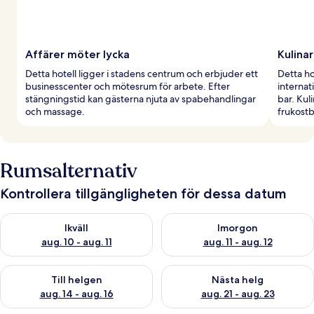
Affärer möter lycka
Kulinar
Detta hotell ligger i stadens centrum och erbjuder ett
Detta ho
businesscenter och mötesrum för arbete. Efter
internat
stängningstid kan gästerna njuta av spabehandlingar
bar. Kul
och massage.
frukostb
Rumsalternativ
Kontrollera tillgängligheten för dessa datum
Kontrollera tillgängligheten för ikväll aug. 10 - aug. 11
Kontrollera tillgängligheten fö
Ikväll
Imorgon
aug. 10 - aug. 11
aug. 11 - aug. 12
Kontrollera tillgängligheten för den här helgen aug. 14 - aug. 
Kontrollera tillgängligheten fö
Till helgen
Nästa helg
aug. 14 - aug. 16
aug. 21 - aug. 23