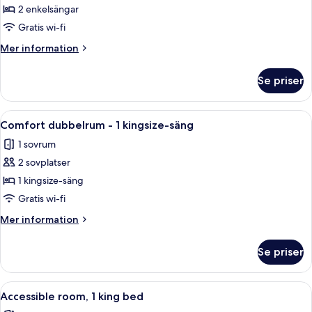
Comfort
2 enkelsängar
tvåbäddsrum
Gratis wi-fi
-
Mer
Mer information
2
information
enkelsängar
om
Se priser
Comfort
tvåbäddsrum
-
Öppna
Ett hotellrum med en stor säng, sängb
5
2
Comfort dubbelrum - 1 kingsize-säng
alla
enkelsängar
1 sovrum
foton
2 sovplatser
för
Comfort
1 kingsize-säng
dubbelrum
Gratis wi-fi
-
Mer
Mer information
1
information
kingsize-
om
Se priser
Comfort
säng
dubbelrum
-
Öppna
Ett hotellrum med en stor säng, en ga
5
1
Accessible room, 1 king bed
alla
kingsize-