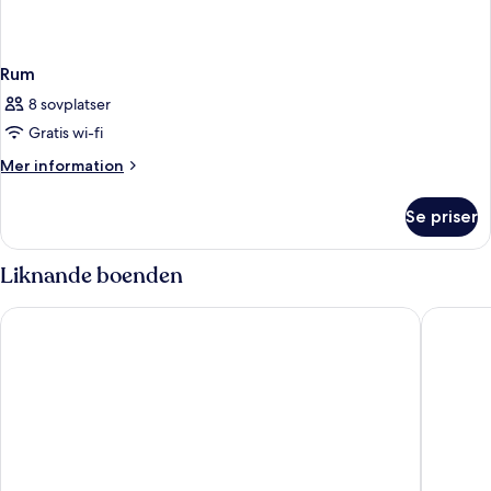
Rum
8 sovplatser
Gratis wi-fi
Mer
Mer information
information
om
Se priser
Rum
Liknande boenden
Hamburg Marriott Hotel
Steigen