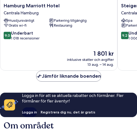
Hamburg
Steigen
Hamburg Marriott Hotel
Steige
Marriott
Hotel
Centrala Hamburg
Central
Hotel
Hambur
Husdjursvänligt
Parkering tillgänglig
Spa
Centrala
Centrala
Gratis wi-fi
Restaurang
Parkeri
Hamburg
Hambur
9.0
9.2
Underbart
Und
9,0
9,2
av
av
1 018 recensioner
1 00
10,
10,
Underbart,
Underba
Priset
1 801 kr
1 018 recensioner
1 006 re
är
inklusive skatter och avgifter
1 801 kr
13 aug. – 14 aug.
Jämför liknande boenden
Logga in för att se aktuella rabatter och förmåner. Fler
förmåner för fler äventyr!
Logga in
Registrera dig nu, det är gratis
Om området