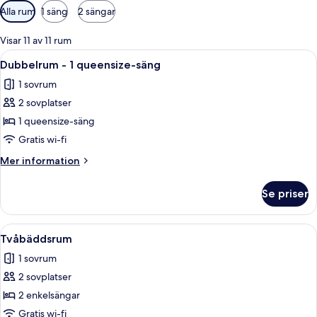
Tillgängliga
Alla rum
1 säng
2 sängar
filter
för
Visar 11 av 11 rum
rum
Öppna
Ett hotellrum med en stor säng, ett n
4
Dubbelrum - 1 queensize-säng
alla
1 sovrum
foton
2 sovplatser
för
Dubbelrum
1 queensize-säng
-
Gratis wi-fi
1
Mer
Mer information
queensize-
information
säng
om
Se priser
Dubbelrum
-
1
Öppna
Ett hotellrum med en stor säng, två sä
4
queensize-
Tvåbäddsrum
alla
säng
1 sovrum
foton
2 sovplatser
för
Tvåbäddsrum
2 enkelsängar
Gratis wi-fi