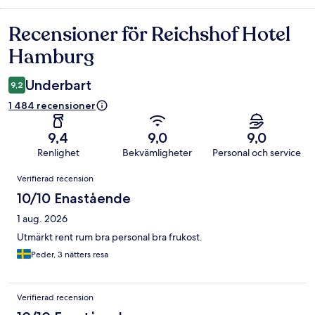
Recensioner för Reichshof Hotel
Recensioner
Hamburg
Underbart
9,2
1 484 recensioner
9,4
9,0
9,0
Renlighet
Bekvämligheter
Personal och service
Recensioner
Verifierad recension
10/10 Enastående
1 aug. 2026
Utmärkt rent rum bra personal bra frukost.
Peder, 3 nätters resa
Verifierad recension