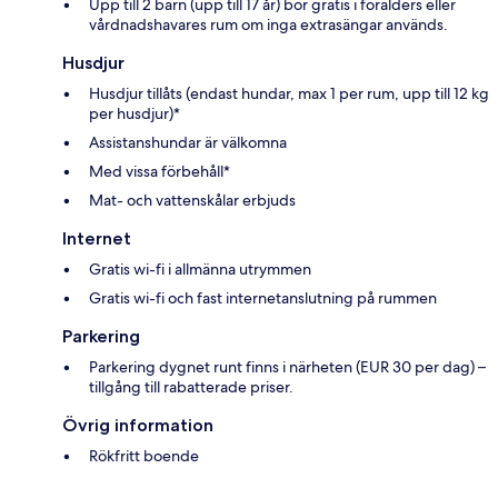
Upp till 2 barn (upp till 17 år) bor gratis i förälders eller
vårdnadshavares rum om inga extrasängar används.
Husdjur
Husdjur tillåts (endast hundar, max 1 per rum, upp till 12 kg
per husdjur)*
Assistanshundar är välkomna
Med vissa förbehåll*
Mat- och vattenskålar erbjuds
Internet
Gratis wi-fi i allmänna utrymmen
Gratis wi-fi och fast internetanslutning på rummen
Parkering
Parkering dygnet runt finns i närheten (EUR 30 per dag) –
tillgång till rabatterade priser.
Övrig information
Rökfritt boende