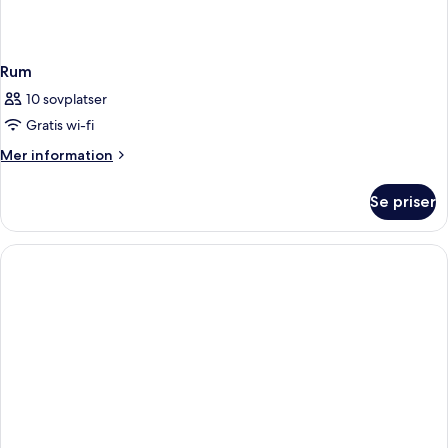
Rum
10 sovplatser
Gratis wi-fi
Mer
Mer information
information
om
Se priser
Rum