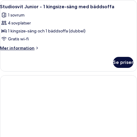
Öppna
Ett modernt hotellrum med en stor sän
10
-
Studiosvit Junior - 1 kingsize-säng med bäddsoffa
alla
1
1 sovrum
kingsize-
foton
säng
4 sovplatser
för
Studiosvit
1 kingsize-säng och 1 bäddsoffa (dubbel)
Junior
Gratis wi-fi
-
Mer
Mer information
1
information
kingsize-
om
Se priser
Studiosvit
säng
Junior
med
-
bäddsoffa
1
kingsize-
säng
med
bäddsoffa