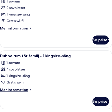
1 sovrum
säng
foton
2 sovplatser
för
Accessible
1 kingsize-säng
room,
Gratis wi-fi
1
Mer
Mer information
king
information
bed
om
Se priser
Accessible
room,
1
Öppna
Ett hotellrum med en stor säng, två sä
5
king
Dubbelrum för familj - 1 kingsize-säng
alla
bed
1 sovrum
foton
4 sovplatser
för
Dubbelrum
1 kingsize-säng
för
Gratis wi-fi
familj
Mer
Mer information
-
information
1
om
Se priser
Dubbelrum
kingsize-
för
säng
familj