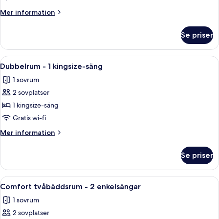
Mer
Mer information
information
om
Se priser
Tvåbäddsrum
Öppna
Ett hotellrum med en säng, ett skrivbo
4
Dubbelrum - 1 kingsize-säng
alla
1 sovrum
foton
2 sovplatser
för
Dubbelrum
1 kingsize-säng
-
Gratis wi-fi
1
Mer
Mer information
kingsize-
information
säng
om
Se priser
Dubbelrum
-
1
Öppna
Ett hotellrum med en stor säng, ett skr
5
kingsize-
Comfort tvåbäddsrum - 2 enkelsängar
alla
säng
1 sovrum
foton
2 sovplatser
för