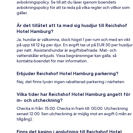
avbokningspolicy. Se till att du läser igenom boendets
avbokningspolicy för att ta reda på vilka regler och villkor som
gäller.
Är det tillåtet att ta med sig husdjur till Reichshof
Hotel Hamburg?
Ja, hundar är välkomna, dock högst 1 per rum och med en vikt
på upp till 12 kg per djur. En avgift tas ut på EUR 30 per husdjur
per natt. Assistanshundar är avgiftsbefriade. Mat- och
vattenskålar erbjuds. Vissa begränsningar kan gälla, så
kontakta boendet för mer information.
Erbjuder Reichshof Hotel Hamburg parkering?
Nej, det finns tyvärr ingen rabatterad parkering i närheten.
Vilka tider har Reichshof Hotel Hamburg angett för
in- och utcheckning?
Checka in från: 15.00. Checka in fram till: 00.00. Utcheckning
senast 12.00. Sen utcheckning är möjlig mot en avgift (i mån av
tillgång).
Finns det kasino i anslutning till Reichshof Hotel