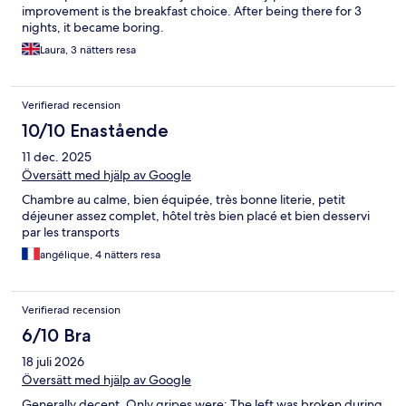
improvement is the breakfast choice. After being there for 3
nights, it became boring.
Laura, 3 nätters resa
Verifierad recension
10/10 Enastående
11 dec. 2025
Översätt med hjälp av Google
Chambre au calme, bien équipée, très bonne literie, petit
déjeuner assez complet, hôtel très bien placé et bien desservi
par les transports
angélique, 4 nätters resa
Verifierad recension
6/10 Bra
18 juli 2026
Översätt med hjälp av Google
Generally decent. Only gripes were: The left was broken during