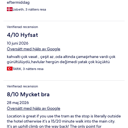
eftermiddag
Lisbeth, 3 nätters resa
Verifierad recension
4/10 Hyfsat
10 juni 2026
Översätt med hjälp av Google
kahvaltı çok vasat , çeşit az ,oda altında çamaşırhane vardı çok
gürültülüydü,havlular hergün değimedi yatak çok küçüktü
TARIK, 3 nätters resa
Verifierad recension
8/10 Mycket bra
28 maj 2026
Översätt med hjälp av Google
Location is great if you use the tram as the stop is literally outside
the hotel otherwise it’s a 15/20 minute walk into the main city.
It’s an uphill climb on the way back! The only point for