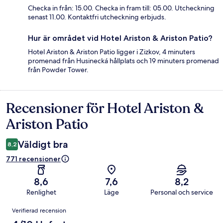
Checka in från: 15.00. Checka in fram till: 05.00. Utcheckning
senast 11.00. Kontaktfri utcheckning erbjuds.
Hur är området vid Hotel Ariston & Ariston Patio?
Hotel Ariston & Ariston Patio ligger i Zizkov, 4 minuters
promenad från Husinecká hållplats och 19 minuters promenad
från Powder Tower.
Recensioner för Hotel Ariston &
Recensioner
Ariston Patio
Väldigt bra
8,2
771 recensioner
8,6
7,6
8,2
Renlighet
Läge
Personal och service
Recensioner
Verifierad recension