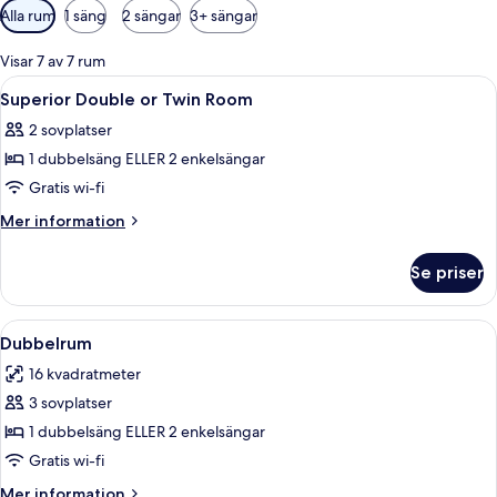
Tillgängliga
Alla rum
1 säng
2 sängar
3+ sängar
filter
för
Visar 7 av 7 rum
rum
Öppna
Minibar, värdeförvaringsskåp på rumme
2
Superior Double or Twin Room
alla
2 sovplatser
foton
1 dubbelsäng ELLER 2 enkelsängar
för
Superior
Gratis wi-fi
Double
Mer
Mer information
or
information
om
Twin
Se priser
Superior
Room
Double
or
Öppna
Ett hotellrum med en stor säng, ett t
12
Twin
Dubbelrum
alla
Room
16 kvadratmeter
foton
3 sovplatser
för
Dubbelrum
1 dubbelsäng ELLER 2 enkelsängar
Gratis wi-fi
Mer
Mer information