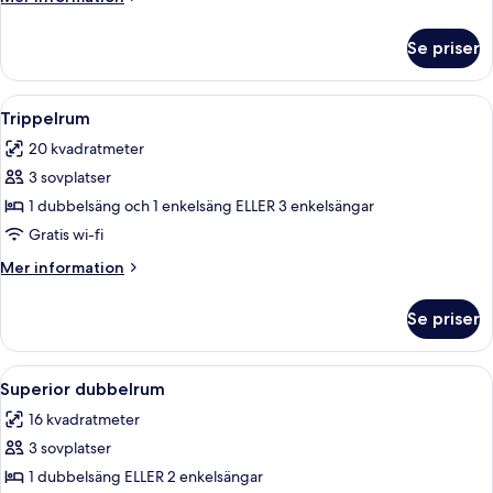
information
om
Se priser
Dubbelrum
Öppna
Ett hotellrum med två sängar, ett skriv
8
Trippelrum
alla
20 kvadratmeter
foton
3 sovplatser
för
Trippelrum
1 dubbelsäng och 1 enkelsäng ELLER 3 enkelsängar
Gratis wi-fi
Mer
Mer information
information
om
Se priser
Trippelrum
Öppna
Ett hotellrum med en säng, ett nattd
6
Superior dubbelrum
alla
16 kvadratmeter
foton
3 sovplatser
för
Superior
1 dubbelsäng ELLER 2 enkelsängar