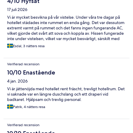
4/10 Hyfsat
17 juli 2026
Vi är mycket besvikna på vår vistelse. Under våra tre dagar på
hotellet städades inte rummet en enda gång. Det var dessutom
extremt varmt på rummet och det fanns ingen fungerande AC,
vilket gjorde det svårt att sova och koppla av. Hissen fungerade
inte under vistelsen, vilket var mycket besvärligt, särskilt med
bagage. Hotellet ligger dessutom i ett dåligt läge, långt från det
Esdal, 3 nätters resa
mesta och området kändes inte särskilt trevligt. Tyvärr levde
hotellet inte upp till våra förväntningar och vi kan inte
rekommendera det.
Verifierad recension
10/10 Enastående
4 jan. 2026
Vi är jättenöjda med hotellet rent fräscht, trevligt hotellrum. Det
vi saknade var en längre duschslang och ett draperi vid
badkaret. Hjälpsam och trevlig personal.
Patrik, 4 nätters resa
Verifierad recension