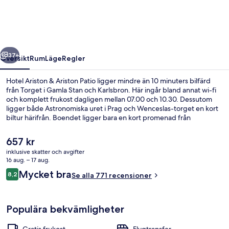
Ariston
Patio
regående
Nästa
37+
Översikt
Rum
Läge
Regler
Hotel Ariston & Ariston Patio ligger mindre än 10 minuters bilfärd
från Torget i Gamla Stan och Karlsbron. Här ingår bland annat wi-fi
och komplett frukost dagligen mellan 07.00 och 10.30. Dessutom
ligger både Astronomiska uret i Prag och Wenceslas-torget en kort
biltur härifrån. Boendet ligger bara en kort promenad från
kollektivtrafik. Till Husinecká hållplats tar det 4 minuter att gå och till
Lipanská hållplats är det 5 minuter.
Det
657 kr
nuvarande
inklusive skatter och avgifter
priset
16 aug. – 17 aug.
Boendets fasad
är
Recensioner
Mycket bra
8,2
Se alla 771 recensioner
657 kr
8,2 av 10,
Populära bekvämligheter