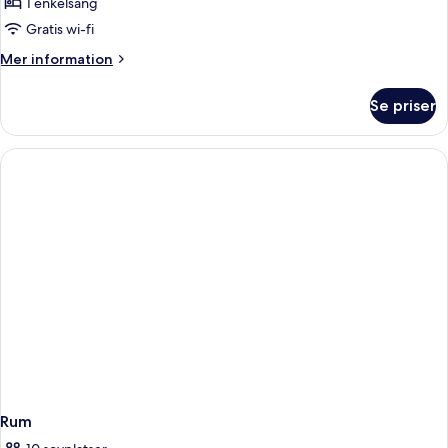
1 enkelsäng
för
Single
Gratis wi-fi
Room
Mer
Mer information
information
om
Se priser
Single
Room
Rum