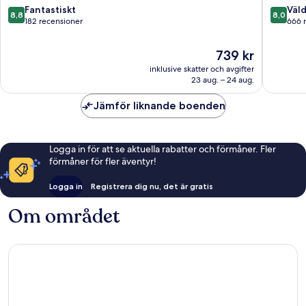
8.8
8.0
Fantastiskt
Väld
8,8
8,0
av
av
182 recensioner
666 
10,
10,
Fantastiskt,
Väldigt
Priset
739 kr
182 recensioner
bra,
är
inklusive skatter och avgifter
666 rec
739 kr
23 aug. – 24 aug.
Jämför liknande boenden
Logga in för att se aktuella rabatter och förmåner. Fler
förmåner för fler äventyr!
Logga in
Registrera dig nu, det är gratis
Om området