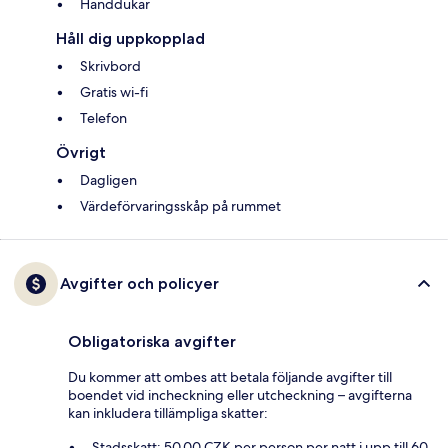
Handdukar
Håll dig uppkopplad
Skrivbord
Gratis wi-fi
Telefon
Övrigt
Dagligen
Värdeförvaringsskåp på rummet
Avgifter och policyer
Obligatoriska avgifter
Du kommer att ombes att betala följande avgifter till
boendet vid incheckning eller utcheckning – avgifterna
kan inkludera tillämpliga skatter:
Stadsskatt: 50.00 CZK per person per natt i upp till 60