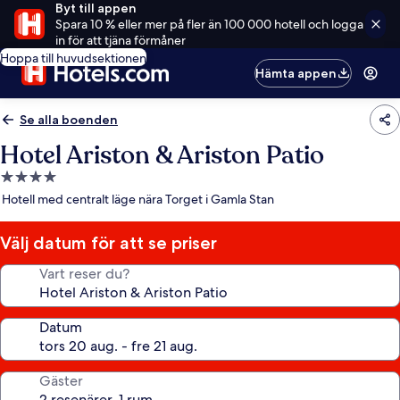
Byt till appen
Spara 10 % eller mer på fler än 100 000 hotell och logga
in för att tjäna förmåner
Hoppa till huvudsektionen
Hämta appen
Se alla boenden
Hotel Ariston & Ariston Patio
4.0-
stjärnigt
Hotell med centralt läge nära Torget i Gamla Stan
boende
Välj datum för att se priser
Vart reser du?
Datum
Gäster