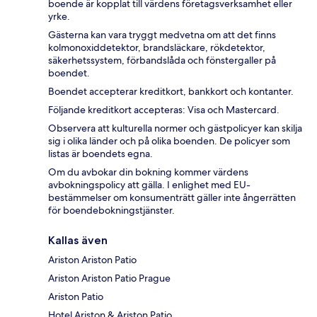
boende är kopplat till värdens företagsverksamhet eller
yrke.
Gästerna kan vara tryggt medvetna om att det finns
kolmonoxiddetektor, brandsläckare, rökdetektor,
säkerhetssystem, förbandslåda och fönstergaller på
boendet.
Boendet accepterar kreditkort, bankkort och kontanter.
Följande kreditkort accepteras: Visa och Mastercard.
Observera att kulturella normer och gästpolicyer kan skilja
sig i olika länder och på olika boenden. De policyer som
listas är boendets egna.
Om du avbokar din bokning kommer värdens
avbokningspolicy att gälla. I enlighet med EU-
bestämmelser om konsumenträtt gäller inte ångerrätten
för boendebokningstjänster.
Kallas även
Ariston Ariston Patio
Ariston Ariston Patio Prague
Ariston Patio
Hotel Ariston & Ariston Patio