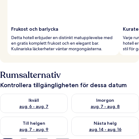
Frukost och barlycka
Kurate
Detta hotell erbjuder en distinkt matupplevelse med
Varje ru
en gratis komplett frukost och en elegant bar.
hotell e
Kulinariska läckerheter väntar morgongästerna.
stil för 
Rumsalternativ
Kontrollera tillgängligheten för dessa datum
Kontrollera tillgängligheten för ikväll aug. 6 - aug. 7
Kontrollera tillgängligheten f
Ikväll
Imorgon
aug. 6 - aug. 7
aug. 7 - aug. 8
Kontrollera tillgängligheten för den här helgen aug. 7 - aug. 9
Kontrollera tillgängligheten fö
Till helgen
Nästa helg
aug. 7 - aug. 9
aug. 14 - aug. 16