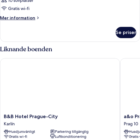
10 sovplatser
Gratis wi-fi
Mer
Mer information
information
om
Se priser
Rum
Liknande boenden
B&B Hotel Prague-City
a&o Pra
B&B
a&o
B&B Hotel Prague-City
a&o Pr
Hotel
Prague
Karlín
Prag 10
Prague-
Rhea
Husdjursvänligt
Parkering tillgänglig
Husdju
City
Prag
Gratis wi-fi
Luftkonditionering
Gratis 
Karlín
10