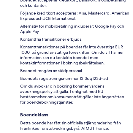
Boendet accepterar kreditkort, bankkort, mobilbetalning
och kontanter.
Följande kreditkort accepteras: Visa, Mastercard, American
Express och JCB International.
Alternativ för mobilbetalning inkluderar: Google Pay och
Apple Pay.
Kontantfria transaktioner erbjuds.
Kontanttransaktioner på boendet får inte överstiga EUR
1000, på grund av statliga föreskrifter. Om du vill ha mer
information kan du kontakta boendet med
kontaktinformationen i bokningsbekräftelsen.
Boendet rengörs av städpersonal.
Boendets registreringsnummer 13!3dq123d~ad
Om du avbokar din bokning kommer värdens
avbokningspolicy att gälla. I enlighet med EU-
bestämmelser om konsumenträtt gäller inte ångerrätten
för boendebokningstjänster.
Boendeklass
Detta boende har fått sin officiella stjärngradering från
Frankrikes Turistutvecklingsbyrå, ATOUT France.