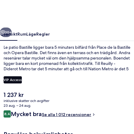
regående
Nästa
30+
Översikt
Rum
Läge
Regler
Le patio Bastille ligger bara 5 minuters bilfärd från Place de la Bastille
och Opera Bastille. Det finns även en terrass och en trädgård. Andra
resenärer talar mycket väl om den hjälpsamma personalen. Boendet
ligger bara en kort promenad från kollektivtrafik. Till Reuilly -
Diderot Metro tar det 5 minuter att gå och till Nation Metro är det 5
minuter.
VIP Access
Det
1 237 kr
Trädgård
nuvarande
inklusive skatter och avgifter
priset
23 aug. – 24 aug.
är
Recensioner
Mycket bra
8,4
Se alla 1 012 recensioner
1 237 kr
8,4 av 10,