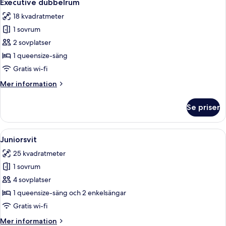
4
Executive dubbelrum
alla
18 kvadratmeter
foton
1 sovrum
för
Executive
2 sovplatser
dubbelrum
1 queensize-säng
Gratis wi-fi
Mer
Mer information
information
om
Se priser
Executive
dubbelrum
Öppna
En snyggt bäddad säng med ett grått 
7
Juniorsvit
alla
25 kvadratmeter
foton
1 sovrum
för
Juniorsvit
4 sovplatser
1 queensize-säng och 2 enkelsängar
Gratis wi-fi
Mer
Mer information