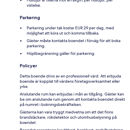
Husdjur är tillåtna mot en avgift per husdjur, per
vistelse.
Parkering
Parkering under tak kostar EUR 29 per dag, med
möjlighet att köra ut och komma tillbaka.
Gäster måste kontakta boendet i förväg för att boka
parkering.
Höjdbegränsning gäller för parkering.
Policyer
Detta boende drivs av en professionell värd. Att erbjuda
boende är kopplat till värdens företagsverksamhet eller
yrke.
Anslutande rum kan erbjudas i mån av tillgång. Gäster kan
be om anslutande rum genom att kontakta boendet direkt
på numret i bokningsbekräftelsen.
Gästerna kan vara tryggt medvetna om att det finns
brandsläckare, rökdetektor och utomhusbelysning på
boendet.