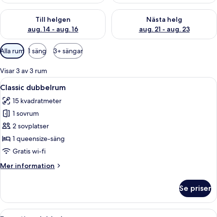
Kontrollera tillgängligheten för den här helgen aug. 14 - aug. 
Kontrollera tillgängligheten fö
Till helgen
Nästa helg
aug. 14 - aug. 16
aug. 21 - aug. 23
Tillgängliga
Alla rum
1 säng
3+ sängar
filter
för
Visar 3 av 3 rum
rum
Öppna
Ett hotellrum med en stor säng, två sä
4
Classic dubbelrum
alla
15 kvadratmeter
foton
1 sovrum
för
Classic
2 sovplatser
dubbelrum
1 queensize-säng
Gratis wi-fi
Mer
Mer information
information
om
Se priser
Classic
dubbelrum
Öppna
Ett hotellrum med en stor säng, ett lite