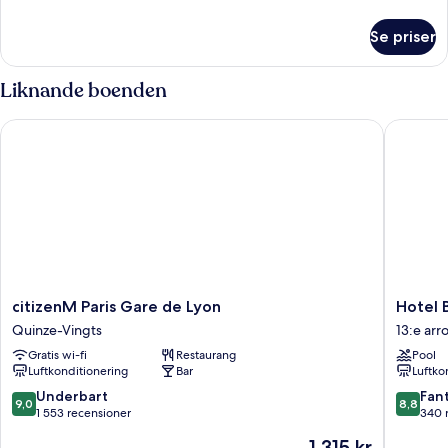
information
om
Se priser
Juniorsvit
Liknande boenden
citizenM Paris Gare de Lyon
Hotel B5
citizenM
Hotel
citizenM Paris Gare de Lyon
Hotel 
Paris
B55
Quinze-Vingts
13:e ar
Gare
13:e
Gratis wi-fi
Restaurang
Pool
de
arrondi
Luftkonditionering
Bar
Luftko
Lyon
Quinze-
9.0
8.8
Underbart
Fant
9,0
8,8
Vingts
av
av
1 553 recensioner
340 
10,
10,
Priset
1 315 kr