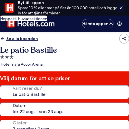
Byt till appen
Spara 10 % eller mer på fler än 100 000 hotell och logga
in för att tjäna förmåner
Hoppa till huvudsektionen
Hämta appen
Se alla boenden
Le patio Bastille
3.0-
stjärnigt
Hotell nära Accor Arena
boende
Välj datum för att se priser
Vart reser du?
Datum
Gäster