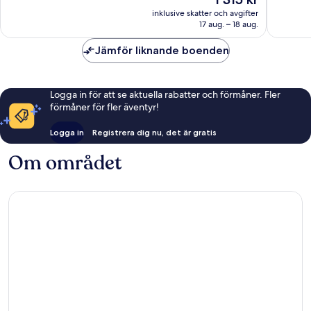
Underbart,
Fantastis
är
1 553 recensioner
340 rec
inklusive skatter och avgifter
1 315 kr
17 aug. – 18 aug.
Jämför liknande boenden
Logga in för att se aktuella rabatter och förmåner. Fler
förmåner för fler äventyr!
Logga in
Registrera dig nu, det är gratis
Om området