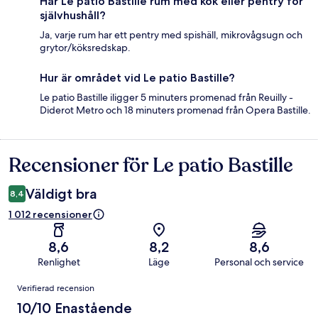
Har Le patio Bastille rum med kök eller pentry för
självhushåll?
Ja, varje rum har ett pentry med spishäll, mikrovågsugn och
grytor/köksredskap.
Hur är området vid Le patio Bastille?
Le patio Bastille iligger 5 minuters promenad från Reuilly -
Diderot Metro och 18 minuters promenad från Opera Bastille.
Recensioner för Le patio Bastille
Recensioner
Väldigt bra
8,4
1 012 recensioner
8,6
8,2
8,6
Renlighet
Läge
Personal och service
Recensioner
Verifierad recension
10/10 Enastående