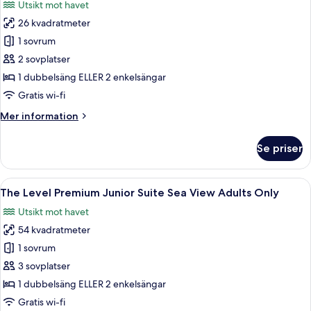
Utsikt mot havet
foton
26 kvadratmeter
för
The
1 sovrum
Level
2 sovplatser
Melia
1 dubbelsäng ELLER 2 enkelsängar
Room
Gratis wi-fi
with
Mer
Mer information
Pool
information
Access
om
Se priser
Adults
The
Level
Only
Melia
Öppna
Ett modernt hotellrum med en säng, en 
15
Room
The Level Premium Junior Suite Sea View Adults Only
alla
with
Utsikt mot havet
Pool
foton
Access
54 kvadratmeter
för
Adults
The
1 sovrum
Only
Level
3 sovplatser
Premium
1 dubbelsäng ELLER 2 enkelsängar
Junior
Gratis wi-fi