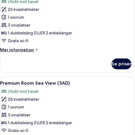
Utsikt mot havet
foton
26 kvadratmeter
för
Premium
1 sovrum
Room
3 sovplatser
Sea
1 dubbelsäng ELLER 2 enkelsängar
View
Gratis wi-fi
(2+1)
Mer
Mer information
information
om
Se priser
Premium
Room
Sea
Öppna
Ett hotellrum med två sängar, ett skri
8
View
Premium Room Sea View (3AD)
alla
(2+1)
Utsikt mot havet
foton
26 kvadratmeter
för
Premium
1 sovrum
Room
3 sovplatser
Sea
1 dubbelsäng ELLER 2 enkelsängar
View
Gratis wi-fi