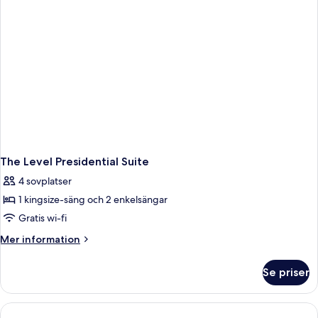
The Level Presidential Suite
4 sovplatser
1 kingsize-säng och 2 enkelsängar
Gratis wi-fi
Mer
Mer information
information
om
Se priser
The
Level
Presidential
Suite