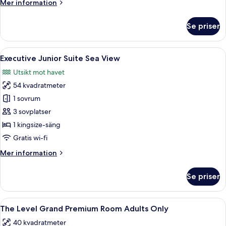
Mer
Mer information
View
information
Adults
om
Se priser
Only
Junior
Suite
The
Öppna
Ett hotellrum med en säng, ett nattdu
7
Level
Executive Junior Suite Sea View
alla
Sea
Utsikt mot havet
View
foton
Adults
54 kvadratmeter
för
Only
Executive
1 sovrum
Junior
3 sovplatser
Suite
1 kingsize-säng
Sea
Gratis wi-fi
View
Mer
Mer information
information
om
Se priser
Executive
Junior
Suite
Öppna
Ett modernt hotellrum med en stor sän
15
Sea
The Level Grand Premium Room Adults Only
alla
View
40 kvadratmeter