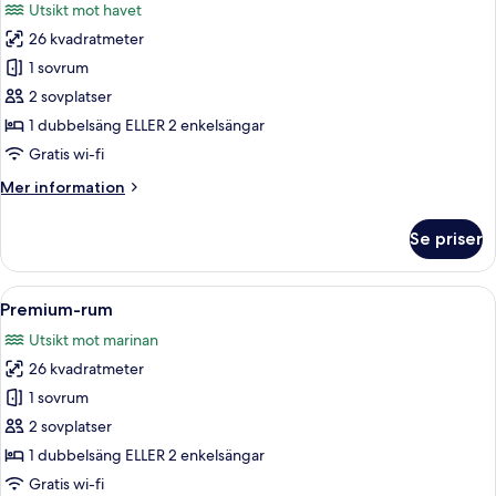
Utsikt mot havet
foton
26 kvadratmeter
för
The
1 sovrum
Level
2 sovplatser
Premium
1 dubbelsäng ELLER 2 enkelsängar
Room
Gratis wi-fi
Sea
Mer
Mer information
View
information
Adults
om
Se priser
Only
The
Level
Premium
Öppna
Ett hotellrum med en stor säng, ett skr
7
Room
Premium-rum
alla
Sea
Utsikt mot marinan
View
foton
Adults
26 kvadratmeter
för
Only
Premium-
1 sovrum
rum
2 sovplatser
1 dubbelsäng ELLER 2 enkelsängar
Gratis wi-fi