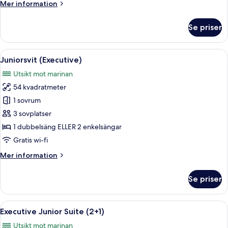
Mer
Mer information
information
om
Se priser
Communicated
Room
(3+2)
Öppna
Sängtillbehör av högsta kvalitet och 
9
Juniorsvit (Executive)
alla
Utsikt mot marinan
foton
54 kvadratmeter
för
Juniorsvit
1 sovrum
(Executive)
3 sovplatser
1 dubbelsäng ELLER 2 enkelsängar
Gratis wi-fi
Mer
Mer information
information
om
Se priser
Juniorsvit
(Executive)
Öppna
Sängtillbehör av högsta kvalitet och 
7
Executive Junior Suite (2+1)
alla
Utsikt mot marinan