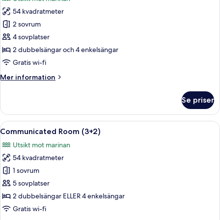
foton
54 kvadratmeter
för
Communicated
2 sovrum
Room
4 sovplatser
(3+1)
2 dubbelsängar och 4 enkelsängar
Gratis wi-fi
Mer
Mer information
information
om
Se priser
Communicated
Room
(3+1)
Öppna
Ett hotellrum med två sängar, en TV oc
6
Communicated Room (3+2)
alla
Utsikt mot marinan
foton
54 kvadratmeter
för
Communicated
1 sovrum
Room
5 sovplatser
(3+2)
2 dubbelsängar ELLER 4 enkelsängar
Gratis wi-fi