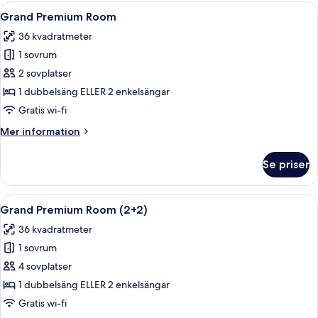
Öppna
Sängtillbehör av högsta kvalitet och 
5
Grand Premium Room
alla
36 kvadratmeter
foton
1 sovrum
för
Grand
2 sovplatser
Premium
1 dubbelsäng ELLER 2 enkelsängar
Room
Gratis wi-fi
Mer
Mer information
information
om
Se priser
Grand
Premium
Room
Öppna
Sängtillbehör av högsta kvalitet och 
5
Grand Premium Room (2+2)
alla
36 kvadratmeter
foton
1 sovrum
för
Grand
4 sovplatser
Premium
1 dubbelsäng ELLER 2 enkelsängar
Room
Gratis wi-fi
(2+2)