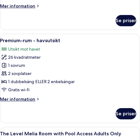
Mer
Mer information
information
om
Se priser
Premium-
rum
Öppna
Ett hotellrum med två sängar, ett skri
7
Premium-rum - havsutsikt
alla
Utsikt mot havet
foton
26 kvadratmeter
för
Premium-
1 sovrum
rum
2 sovplatser
-
1 dubbelsäng ELLER 2 enkelsängar
havsutsikt
Gratis wi-fi
Mer
Mer information
information
om
Se priser
Premium-
rum
-
Öppna
The Level Melia Room with Pool Access
6
havsutsikt
The Level Melia Room with Pool Access Adults Only
alla