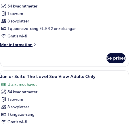
foton
54 kvadratmeter
för
Executive
1 sovrum
Junior
3 sovplatser
Suite
1 queensize-säng ELLER 2 enkelsängar
(2+1)
Gratis wi-fi
Mer
Mer information
information
om
Se priser
Executive
Junior
Suite
Öppna
Ett modernt hotellrum med en säng, ett
10
(2+1)
Junior Suite The Level Sea View Adults Only
alla
Utsikt mot havet
foton
54 kvadratmeter
för
Junior
1 sovrum
Suite
3 sovplatser
The
1 kingsize-säng
Level
Gratis wi-fi
Sea