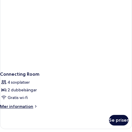
Connecting Room
4 sovplatser
2 dubbelsängar
Gratis wi-fi
Mer
Mer information
information
om
Se priser
Connecting
Room