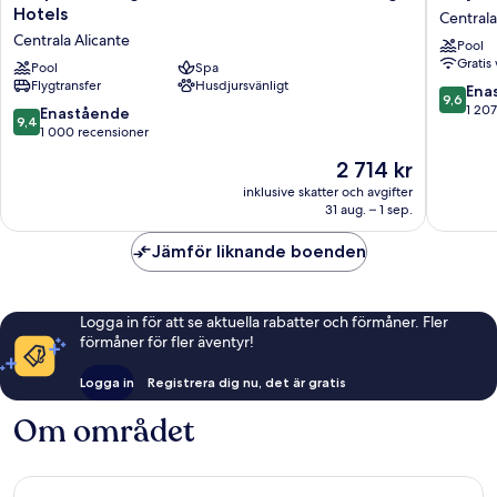
Amérigo,
Rooms
Hotels
Centrala
Alicante,
Centrala
Centrala Alicante
Pool
a
Alicante
Gratis 
Member
Pool
Spa
Flygtransfer
Husdjursvänligt
of
9.6
Ena
9,6
Design
av
1 207
9.4
Enastående
9,4
Hotels
10,
av
1 000 recensioner
Centrala
Enaståe
10,
Priset
2 714 kr
Alicante
1 207 re
Enastående,
är
1 000 recensioner
inklusive skatter och avgifter
2 714 kr
31 aug. – 1 sep.
Jämför liknande boenden
Logga in för att se aktuella rabatter och förmåner. Fler
förmåner för fler äventyr!
Logga in
Registrera dig nu, det är gratis
Om området