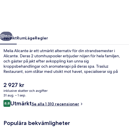
regående
Nästa
152+
Översikt
Rum
Läge
Regler
Melia Alicante är ett utmärkt alternativ för din strandsemester i
Alicante. Deras 2 utomhuspooler erbjuder nöjen för hela familjen,
och gäster på jakt efter avkoppling kan unna sig
kroppsbehandlingar och aromaterapi på deras spa. Trasluz
Restaurant, som ståtar med utsikt mot havet, specialiserar sig på
medelhavsköket och serverar lunch och middag. Det finns även en
bar/lounge, ett dygnet runt-öppet fitnesscenter och en terrass.
Det
2 927 kr
Andra resenärer uppskattar den hjälpsamma personalen och
nuvarande
inklusive skatter och avgifter
närheten till stranden.
priset
31 aug. – 1 sep.
The Level Premium Junior Suite Sea Vi
är
Recensioner
Utmärkt
8,8
Se alla 1 310 recensioner
2 927 kr
8,8 av 10,
Populära bekvämligheter