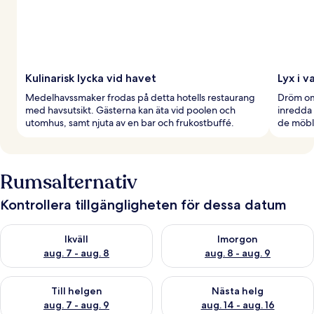
Kulinarisk lycka vid havet
Lyx i v
Medelhavssmaker frodas på detta hotells restaurang
Dröm omg
med havsutsikt. Gästerna kan äta vid poolen och
inredda 
utomhus, samt njuta av en bar och frukostbuffé.
de möble
Rumsalternativ
Kontrollera tillgängligheten för dessa datum
Kontrollera tillgängligheten för ikväll aug. 7 - aug. 8
Kontrollera tillgängligheten f
Ikväll
Imorgon
aug. 7 - aug. 8
aug. 8 - aug. 9
Kontrollera tillgängligheten för den här helgen aug. 7 - aug. 9
Kontrollera tillgängligheten fö
Till helgen
Nästa helg
aug. 7 - aug. 9
aug. 14 - aug. 16