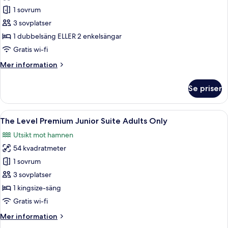
foton
1 sovrum
för
The
3 sovplatser
Level
1 dubbelsäng ELLER 2 enkelsängar
Grand
Gratis wi-fi
Premium
Mer
Mer information
Room
information
Adults
om
Se priser
The
Only
Level
Grand
Öppna
The Level Premium Junior Suite Adults
13
Premium
The Level Premium Junior Suite Adults Only
alla
Room
Utsikt mot hamnen
Adults
foton
Only
54 kvadratmeter
för
The
1 sovrum
Level
3 sovplatser
Premium
1 kingsize-säng
Junior
Gratis wi-fi
Suite
Mer
Mer information
Adults
information