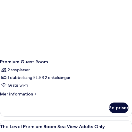
Premium Guest Room
2 sovplatser
1 dubbelsäng ELLER 2 enkelsängar
Gratis wi-fi
Mer
Mer information
information
om
Se priser
Premium
Guest
Room
Öppna
Ett hotellrum med en stor säng, utsik
13
The Level Premium Room Sea View Adults Only
alla