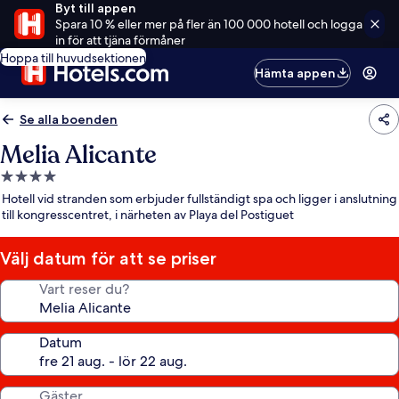
Byt till appen
Spara 10 % eller mer på fler än 100 000 hotell och logga
in för att tjäna förmåner
Hoppa till huvudsektionen
Hämta appen
Se alla boenden
Melia Alicante
4.0-
stjärnigt
Hotell vid stranden som erbjuder fullständigt spa och ligger i anslutning
boende
till kongresscentret, i närheten av Playa del Postiguet
Välj datum för att se priser
Vart reser du?
Datum
Gäster