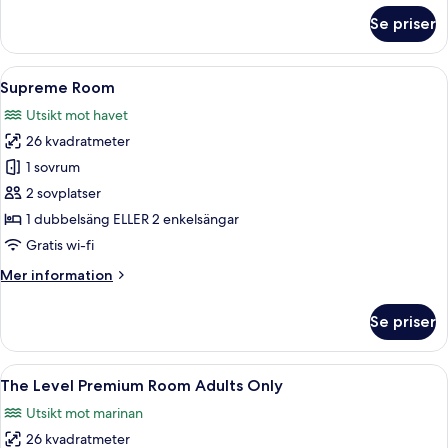
Only
om
Se priser
The
Level
Premium
Öppna
Ett modernt hotellrum med en stor sän
6
Junior
Supreme Room
alla
Suite
Utsikt mot havet
Adults
foton
Only
26 kvadratmeter
för
Supreme
1 sovrum
Room
2 sovplatser
1 dubbelsäng ELLER 2 enkelsängar
Gratis wi-fi
Mer
Mer information
information
om
Se priser
Supreme
Room
Öppna
Ett hotellrum med en stor säng, ett n
11
The Level Premium Room Adults Only
alla
Utsikt mot marinan
foton
26 kvadratmeter
för