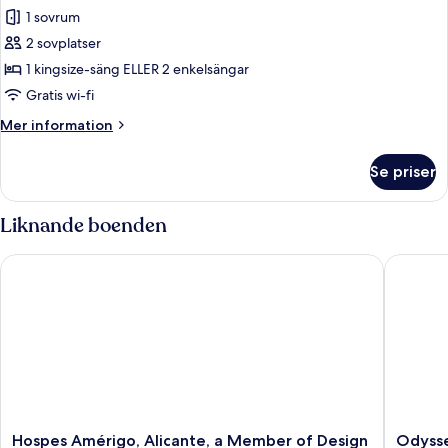
The
1 sovrum
Level
2 sovplatser
Premium
1 kingsize-säng ELLER 2 enkelsängar
Room
Gratis wi-fi
Adults
Mer
Mer information
Only
information
om
Se priser
The
Level
Premium
Liknande boenden
Room
Adults
Hospes Amérigo, Alicante, a Member of Design Hotels
Odyssey
Only
Hospes
Odysse
Hospes Amérigo, Alicante, a Member of Design
Odyss