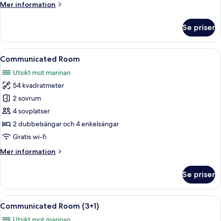
Mer
Mer information
information
om
Se priser
Grand
Premium
Room
Öppna
Ett hotellrum med två sängar, en TV oc
7
(2+2)
Communicated Room
alla
Utsikt mot marinan
foton
54 kvadratmeter
för
Communicated
2 sovrum
Room
4 sovplatser
2 dubbelsängar och 4 enkelsängar
Gratis wi-fi
Mer
Mer information
information
om
Se priser
Communicated
Room
Öppna
Ett hotellrum med två sängar, en TV oc
6
Communicated Room (3+1)
alla
Utsikt mot marinan