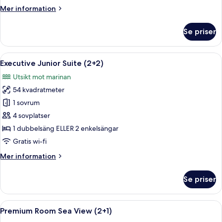
Suite
Mer
Mer information
Sea
information
View
om
Se priser
Adults
The
Level
Only
Premium
Öppna
Sängtillbehör av högsta kvalitet och 
8
Junior
Executive Junior Suite (2+2)
alla
Suite
Utsikt mot marinan
Sea
foton
View
54 kvadratmeter
för
Adults
Executive
1 sovrum
Only
Junior
4 sovplatser
Suite
1 dubbelsäng ELLER 2 enkelsängar
(2+2)
Gratis wi-fi
Mer
Mer information
information
om
Se priser
Executive
Junior
Suite
Öppna
Ett hotellrum med två sängar, ett skri
8
(2+2)
Premium Room Sea View (2+1)
alla