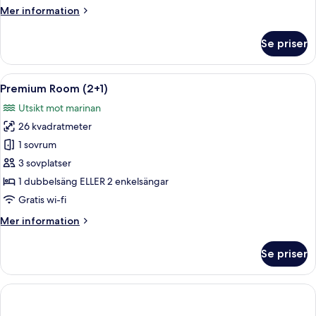
(3AD)
Mer
Mer information
information
om
Se priser
Premium
Room
Sea
Öppna
Ett hotellrum med en stor säng, ett skr
6
View
Premium Room (2+1)
alla
(3AD)
Utsikt mot marinan
foton
26 kvadratmeter
för
Premium
1 sovrum
Room
3 sovplatser
(2+1)
1 dubbelsäng ELLER 2 enkelsängar
Gratis wi-fi
Mer
Mer information
information
om
Se priser
Premium
Room
(2+1)