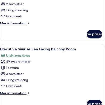
alla
2 sovplatser
foton
1 kingsize-säng
för
One
Gratis wi-fi
Bedroom
Mer
Mer information
Lagoon
information
om
Pool
Se priser
One
Villa
Bedroom
Lagoon
Öppna
Ett hotellrum med en stor säng, en TV
6
Pool
Executive Sunrise Sea Facing Balcony Room
alla
Villa
Utsikt mot havet
foton
49 kvadratmeter
för
Executive
1 sovrum
Sunrise
3 sovplatser
Sea
1 kingsize-säng
Facing
Gratis wi-fi
Balcony
Mer
Mer information
Room
information
om
Se priser