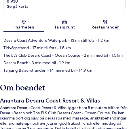
81930
Se på karta
Karta
I närheten
Ta sig runt
Restauranger
Desaru Coast Adventure Waterpark
- 13 min till fots
- 1.2 km
Tidvågsstrand
- 17 min till fots
- 1.5 km
The ELS Club Desaru Coast - Ocean Course
- 2 min med bil
- 1.5 km
Desaru Beach
- 3 min med bil
- 1.9 km
Tanjung Balau-stranden
- 14 min med bil
- 14.9 km
Om boendet
Anantara Desaru Coast Resort & Villas
Anantara Desaru Coast Resort & Villas ligger bara 5 minuters bilfärd från
Desaru Beach och The ELS Club Desaru Coast - Ocean Course. Du kan
skämma bort dig själv på deras spa med massage, ansiktsbehandlingar
eller aromaterapi, och avnjuta en god frukost, lunch eller middag på
Tumeric, en av 3 restauranger. Detta hotell i lyxstil erbjuder även gäster