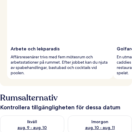
Arbete och lekparadis
Golfar
Affärsresenärer trivs med fem mötesrum och
En utman
arbetsstationer på rummet. Efter jobbet kan du njuta
caddies 
av spabehandlingar, bastubad och cocktails vid
restaura
poolen.
spelat.
Rumsalternativ
Kontrollera tillgängligheten för dessa datum
Kontrollera tillgängligheten för ikväll aug. 9 - aug. 10
Kontrollera tillgängligheten fö
Ikväll
Imorgon
aug. 9 - aug. 10
aug. 10 - aug. 11