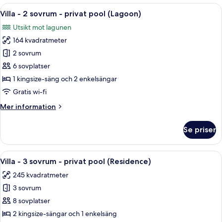
-
Öppna
Ett rymligt sovrum med en stor säng, e
6
1
Villa - 2 sovrum - privat pool (Lagoon)
alla
sovrum
Utsikt mot lagunen
-
foton
privat
164 kvadratmeter
för
pool
Villa
2 sovrum
(Lagoon)
-
6 sovplatser
2
1 kingsize-säng och 2 enkelsängar
sovrum
Gratis wi-fi
-
Mer
Mer information
privat
information
pool
om
Se priser
(Lagoon)
Villa
-
2
Öppna
Ett rymligt vardagsrum med ett stort 
6
sovrum
Villa - 3 sovrum - privat pool (Residence)
alla
-
245 kvadratmeter
privat
foton
pool
3 sovrum
för
(Lagoon)
Villa
8 sovplatser
-
2 kingsize-sängar och 1 enkelsäng