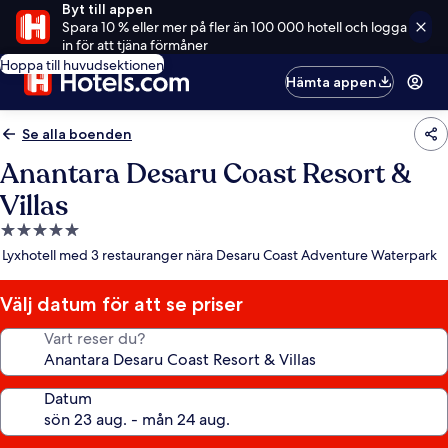
Byt till appen
Spara 10 % eller mer på fler än 100 000 hotell och logga
in för att tjäna förmåner
Hoppa till huvudsektionen
Hämta appen
Se alla boenden
Anantara Desaru Coast Resort &
Villas
5.0-
stjärnigt
Lyxhotell med 3 restauranger nära Desaru Coast Adventure Waterpark
boende
Välj datum för att se priser
Vart reser du?
Datum