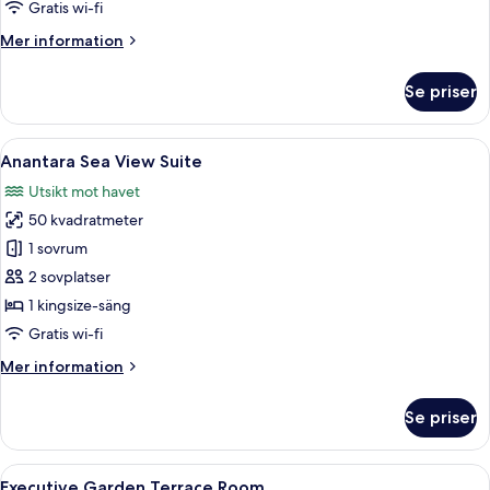
Gratis wi-fi
Mer
Mer information
information
om
Se priser
Four
Bedroom
Beach
Öppna
En balkong med trägolv, en soffa, ett 
10
Residence
Anantara Sea View Suite
alla
Utsikt mot havet
foton
50 kvadratmeter
för
Anantara
1 sovrum
Sea
2 sovplatser
View
1 kingsize-säng
Suite
Gratis wi-fi
Mer
Mer information
information
om
Se priser
Anantara
Sea
View
Öppna
Ett hotellrum med en stor säng, ett skr
4
Suite
Executive Garden Terrace Room