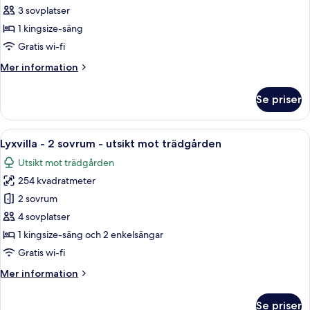
Sunrise
3 sovplatser
Sea
1 kingsize-säng
Facing
Gratis wi-fi
Terrace
Mer
Mer information
Room
information
om
Se priser
Executive
Sunrise
Sea
Öppna
Ett modernt hotellrum med en stor sän
5
Facing
Lyxvilla - 2 sovrum - utsikt mot trädgården
alla
Terrace
Utsikt mot trädgården
Room
foton
254 kvadratmeter
för
Lyxvilla
2 sovrum
-
4 sovplatser
2
1 kingsize-säng och 2 enkelsängar
sovrum
Gratis wi-fi
-
Mer
Mer information
utsikt
information
mot
om
Se priser
Lyxvilla