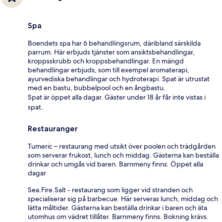
Spa
Boendets spa har 6 behandlingsrum, däribland särskilda
parrum. Här erbjuds tjänster som ansiktsbehandlingar,
kroppsskrubb och kroppsbehandlingar. En mängd
behandlingar erbjuds, som till exempel aromaterapi,
ayurvediska behandlingar och hydroterapi. Spat är utrustat
med en bastu, bubbelpool och en ångbastu.
Spat är öppet alla dagar. Gäster under 18 år får inte vistas i
spat.
Restauranger
Tumeric – restaurang med utsikt över poolen och trädgården
som serverar frukost, lunch och middag. Gästerna kan beställa
drinkar och umgås vid baren. Barnmeny finns. Öppet alla
dagar
Sea.Fire.Salt - restaurang som ligger vid stranden och
specialiserar sig på barbecue. Här serveras lunch, middag och
lätta måltider. Gästerna kan beställa drinkar i baren och äta
utomhus om vädret tillåter. Barnmeny finns. Bokning krävs.