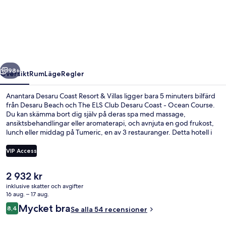
Desaru
Coast
Resort
&
Villas
regående
Nästa
98+
Översikt
Rum
Läge
Regler
Anantara Desaru Coast Resort & Villas ligger bara 5 minuters bilfärd
från Desaru Beach och The ELS Club Desaru Coast - Ocean Course.
Du kan skämma bort dig själv på deras spa med massage,
ansiktsbehandlingar eller aromaterapi, och avnjuta en god frukost,
lunch eller middag på Tumeric, en av 3 restauranger. Detta hotell i
lyxstil erbjuder även gäster tillgång till 2 utomhuspooler, en
vattenpark och en bar vid poolen.
VIP Access
Det
2 932 kr
2 utomhuspooler, gratis cabanor och p
nuvarande
inklusive skatter och avgifter
priset
16 aug. – 17 aug.
är
Recensioner
Mycket bra
8,4
Se alla 54 recensioner
2 932 kr
8,4 av 10,