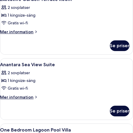
alla
2 sovplatser
foton
1 kingsize-säng
för
Executive
Gratis wi-fi
Garden
Mer
Mer information
Terrace
information
om
Room
Se priser
Executive
Garden
Terrace
Öppna
Ett hotellrum med en stor säng, en TV
4
Room
Anantara Sea View Suite
alla
2 sovplatser
foton
1 kingsize-säng
för
Anantara
Gratis wi-fi
Sea
Mer
Mer information
View
information
om
Suite
Se priser
Anantara
Sea
View
Öppna
Ett hotellrum med en stor säng, sängb
6
Suite
One Bedroom Lagoon Pool Villa