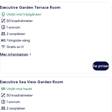
Öppna
Ett hotellrum med en stor säng, två sä
8
Executive Garden Terrace Room
alla
Utsikt mot trädgården
foton
50 kvadratmeter
för
Executive
1 sovrum
Garden
2 sovplatser
Terrace
1 kingsize-säng
Room
Gratis wi-fi
Mer
Mer information
information
om
Se priser
Executive
Garden
Terrace
Öppna
Ett hotellrum med en stor säng, en TV,
8
Room
Executive Sea View Garden Room
alla
Utsikt mot havet
foton
50 kvadratmeter
för
Executive
1 sovrum
Sea
2 sovplatser