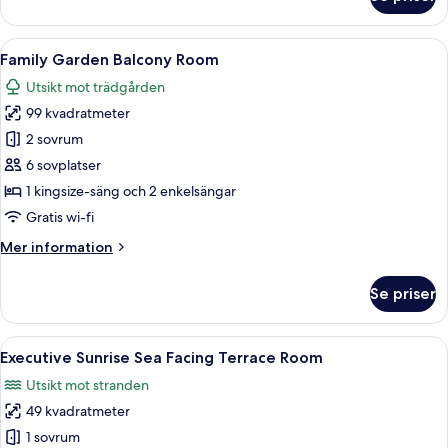
Executive
Sunrise
Sea
Öppna
Ett hotellrum med en stor säng, en TV
7
Facing
Family Garden Balcony Room
alla
Balcony
Utsikt mot trädgården
Room
foton
99 kvadratmeter
för
Family
2 sovrum
Garden
6 sovplatser
Balcony
1 kingsize-säng och 2 enkelsängar
Room
Gratis wi-fi
Mer
Mer information
information
om
Se priser
Family
Garden
Balcony
Öppna
Ett hotellrum med en stor säng, en TV
7
Room
Executive Sunrise Sea Facing Terrace Room
alla
Utsikt mot stranden
foton
49 kvadratmeter
för
Executive
1 sovrum