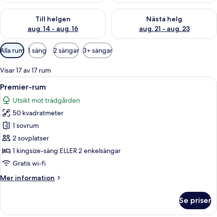
Kontrollera tillgängligheten för den här helgen aug. 14 - aug. 
Kontrollera tillgängligheten fö
Till helgen
Nästa helg
aug. 14 - aug. 16
aug. 21 - aug. 23
Tillgängliga
Alla rum
1 säng
2 sängar
3+ sängar
filter
för
Visar 17 av 17 rum
rum
Öppna
Ett modernt vardagsrum med en soffa,
7
Premier-rum
alla
Utsikt mot trädgården
foton
50 kvadratmeter
för
Premier-
1 sovrum
rum
2 sovplatser
1 kingsize-säng ELLER 2 enkelsängar
Gratis wi-fi
Mer
Mer information
information
om
Se priser
Premier-
rum