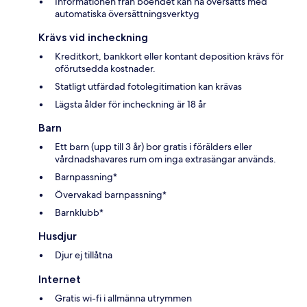
Informationen från boendet kan ha översatts med
automatiska översättningsverktyg
Krävs vid incheckning
Kreditkort, bankkort eller kontant deposition krävs för
oförutsedda kostnader.
Statligt utfärdad fotolegitimation kan krävas
Lägsta ålder för incheckning är 18 år
Barn
Ett barn (upp till 3 år) bor gratis i förälders eller
vårdnadshavares rum om inga extrasängar används.
Barnpassning*
Övervakad barnpassning*
Barnklubb*
Husdjur
Djur ej tillåtna
Internet
Gratis wi-fi i allmänna utrymmen