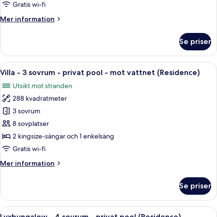
3
Gratis wi-fi
sovrum
Mer
Mer information
-
information
privat
om
Se priser
Villa
pool
-
(Residence)
3
Öppna
Ett modernt sovrum med en stor säng, e
6
sovrum
Villa - 3 sovrum - privat pool - mot vattnet (Residence)
alla
-
Utsikt mot stranden
privat
foton
pool
288 kvadratmeter
för
(Residence)
Villa
3 sovrum
-
8 sovplatser
3
2 kingsize-sängar och 1 enkelsäng
sovrum
Gratis wi-fi
-
Mer
Mer information
privat
information
pool
om
Se priser
-
Villa
-
mot
3
Öppna
Ett modernt hotellrum med en stor sän
vattnet
7
sovrum
Lyxbungalow - 4 sovrum - privat pool (Residence)