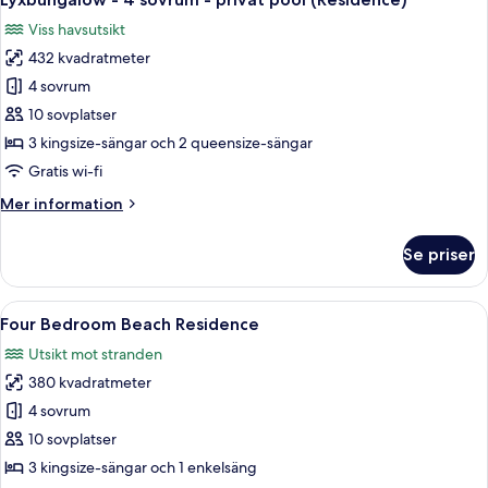
alla
(Residence)
-
Viss havsutsikt
privat
foton
pool
432 kvadratmeter
för
-
Lyxbungalow
4 sovrum
mot
-
vattnet
10 sovplatser
(Residence)
4
3 kingsize-sängar och 2 queensize-sängar
sovrum
Gratis wi-fi
-
Mer
Mer information
privat
information
pool
om
Se priser
(Residence)
Lyxbungalow
-
4
Öppna
Ett modernt vardagsrum med en stor pl
9
sovrum
Four Bedroom Beach Residence
alla
-
Utsikt mot stranden
privat
foton
pool
380 kvadratmeter
för
(Residence)
Four
4 sovrum
Bedroom
10 sovplatser
Beach
3 kingsize-sängar och 1 enkelsäng
Residence