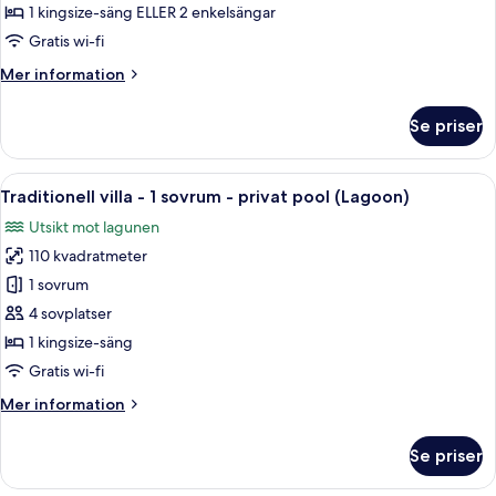
View
1 kingsize-säng ELLER 2 enkelsängar
Garden
Gratis wi-fi
Room
Mer
Mer information
information
om
Se priser
Executive
Sea
View
Öppna
Ett rymligt vardagsrum med pool, bekv
10
Garden
Traditionell villa - 1 sovrum - privat pool (Lagoon)
alla
Room
Utsikt mot lagunen
foton
110 kvadratmeter
för
Traditionell
1 sovrum
villa
4 sovplatser
-
1 kingsize-säng
1
Gratis wi-fi
sovrum
Mer
Mer information
-
information
privat
om
Se priser
pool
Traditionell
villa
(Lagoon)