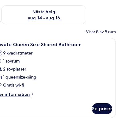
är helgen aug. 7 - aug. 9
Kontrollera tillgängligheten för nästa helg aug. 14 - aug. 16
Nästa helg
aug. 14 - aug. 16
Visar 5 av 5 rum
, en spegel, ett fönster med gardiner och en väggmonterad luftkonditioner
ppna
Ett sovrum med en säng, ett nattduksbord m
12
rivate Queen Size Shared Bathroom
la
9 kvadratmeter
oton
1 sovrum
ör
rivate
2 sovplatser
ueen
1 queensize-säng
ize
Gratis wi-fi
hared
er
r information
athroom
formation
m
Se priser
ivate
ueen
ze
bord med en lampa och ett fönster med persienner.
ared
throom