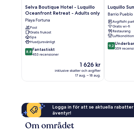
Selva
Luquillo
Selva Boutique Hotel - Luquillo
Luquillo Su
Boutique
Sunrise
Oceanfront Retreat - Adults only
Barrio Pueblo
Hotel
beach
Playa Fortuna
Avgiftsfri pa
-
Inn
Gratis wi-fi
Luquillo
Pool
Barrio
Restaurang
Gratis frukost
Oceanfront
Pueblo
Luftkonditio
Spa
Retreat
Husdjursvänligt
9.2
Underbar
-
9,2
av
359 recens
8.8
Adults
Fantastiskt
8,8
10,
av
only
453 recensioner
Underbart,
10,
Playa
Priset
1 626 kr
359 recension
Fantastiskt,
Fortuna
är
453 recensioner
inklusive skatter och avgifter
1 626 kr
17 aug. – 18 aug.
Logga in för att se aktuella rabatter
äventyr!
Om området