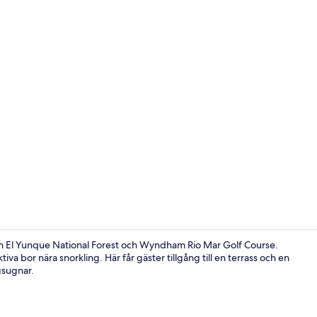
Exteriör
från El Yunque National Forest och Wyndham Rio Mar Golf Course.
tiva bor nära snorkling. Här får gäster tillgång till en terrass och en
gsugnar.
Terrass/Pati