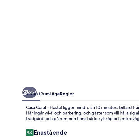
65+
Översikt
Rum
Läge
Regler
Casa Coral - Hostel ligger mindre än 10 minuters bilfärd 
Här ingår wi-fi och parkering, och gäster som vill hålla sig ak
trädgård, och på rummen finns både kylskåp och mikrovå
Recensioner
Enastående
9,6
9,6 av 10,