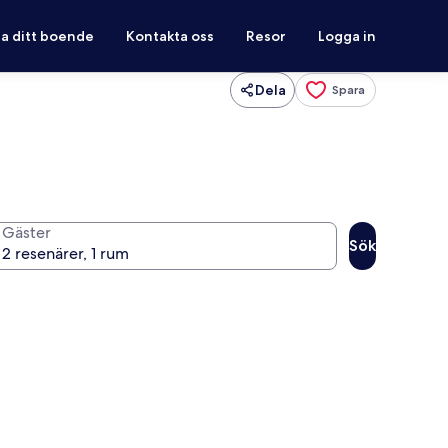
ra ditt boende
Kontakta oss
Resor
Logga in
Dela
Spara
Gäster
Sök