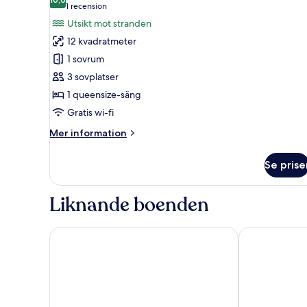
Female
foton
10,0 av 10
(1 recension)
1 recension
Dorm
för
Utsikt mot stranden
Private
12 kvadratmeter
Queen
1 sovrum
Size
3 sovplatser
with
1 queensize-säng
Bathroom
Gratis wi-fi
Mer
Mer information
information
om
Se prise
Private
Queen
Size
Liknande boenden
with
Bathroom
Selva Boutique Hotel - Luquillo Oceanfront Retreat 
Luquillo Sunr