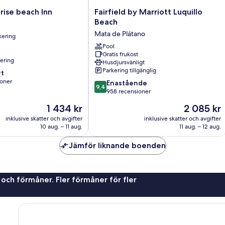
Fairfield
nrise beach Inn
Fairfield by Marriott Luquillo
by
Beach
Marriott
Mata de Plátano
rkering
Luquillo
Beach
Pool
Gratis frukost
Mata
nering
Husdjursvänligt
de
Parkering tillgänglig
t
Plátano
ioner
9.4
Enastående
9,4
av
958 recensioner
10,
Priset
Priset
1 434 kr
2 085 kr
er
Enastående,
är
är
958 recensioner
inklusive skatter och avgifter
inklusive skatter och avgifter
1 434 kr
2 085 kr
10 aug. – 11 aug.
11 aug. – 12 aug.
Jämför liknande boenden
 och förmåner. Fler förmåner för fler