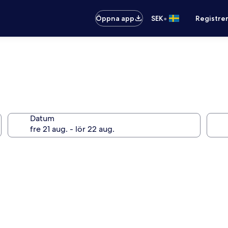
•
Öppna app
SEK
Registre
Datum