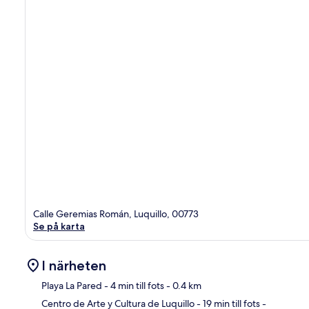
Calle Geremias Román, Luquillo, 00773
Se på karta
I närheten
Playa La Pared
- 4 min till fots
- 0.4 km
Centro de Arte y Cultura de Luquillo
- 19 min till fots
-