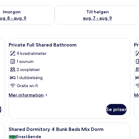
llgängligheten för imorgon aug. 8 - aug. 9
Kontrollera tillgängligheten för den h
Imorgon
Till helgen
ug. 8 - aug. 9
aug. 7 - aug. 9
t fönster, gardiner och en krukväxt.
Öppna
Ett sovrum med en säng, ett sängbord
Ö
7
Private Full Shared Bathroom
P
alla
al
9 kvadratmeter
foton
f
1 sovrum
för
f
Private
P
2 sovplatser
Full
Q
1 dubbelsäng
Shared
S
Gratis wi-fi
Bathroom
S
Mer
M
Mer information
Me
B
information
in
om
o
r
Se priser
Private
Pr
Full
Q
Shared
Si
itet och memory foam-madrasser
Öppna
Ett rum med våningssängar, ett skriv
14
Bathroom
Sh
Shared Dormitory 4 Bunk Beds Mix Dorm
alla
Ba
Enastående
10,0