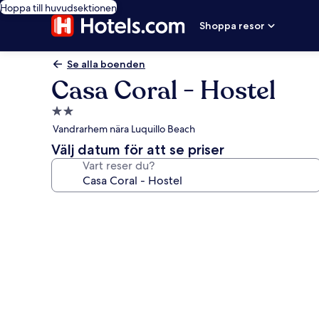
Hoppa till huvudsektionen
Shoppa resor
Se alla boenden
Casa Coral - Hostel
2.0-
stjärnigt
Vandrarhem nära Luquillo Beach
boende
Välj datum för att se priser
Vart reser du?
Fotogalleri
för
Casa
Coral
-
Hostel