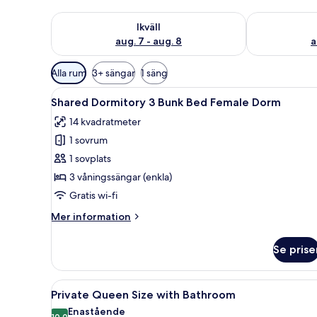
Kontrollera tillgängligheten för ikväll aug. 7 - aug. 8
Kontrollera ti
Ikväll
aug. 7 - aug. 8
a
Tillgängliga
Alla rum
3+ sängar
1 säng
filter
Öppna
Ett rum med en våningssäng, et
för
11
Shared Dormitory 3 Bunk Bed Female Dorm
alla
rum
14 kvadratmeter
foton
1 sovrum
för
Shared
1 sovplats
Dormitory
3 våningssängar (enkla)
3
Gratis wi-fi
Bunk
Mer
Mer information
Bed
information
Female
om
Se prise
Shared
Dorm
Dormitory
3
Öppna
Sängtillbehör av högsta kval
13
Bunk
Private Queen Size with Bathroom
alla
Bed
Enastående
10,0