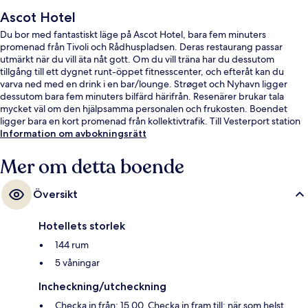
Ascot Hotel
Du bor med fantastiskt läge på Ascot Hotel, bara fem minuters
promenad från Tivoli och Rådhuspladsen. Deras restaurang passar
utmärkt när du vill äta nåt gott. Om du vill träna har du dessutom
tillgång till ett dygnet runt-öppet fitnesscenter, och efteråt kan du
varva ned med en drink i en bar/lounge. Strøget och Nyhavn ligger
dessutom bara fem minuters bilfärd härifrån. Resenärer brukar tala
mycket väl om den hjälpsamma personalen och frukosten. Boendet
ligger bara en kort promenad från kollektivtrafik. Till Vesterport station
tar det 3 minuter att gå och till Rådhuspladsen station är det 4 minuter.
Information om avbokningsrätt
Mer om detta boende
Översikt
Hotellets storlek
144 rum
5 våningar
Incheckning/utcheckning
Checka in från: 15.00. Checka in fram till: när som helst.