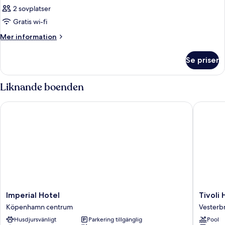
2 sovplatser
Gratis wi-fi
Mer
Mer information
information
om
Se priser
Rum
Liknande boenden
Imperial Hotel
Tivoli Ho
Imperial
Tivoli
Imperial Hotel
Tivoli 
Hotel
Hotel
Köpenhamn centrum
Vesterb
Köpenhamn
Vesterb
Husdjursvänligt
Parkering tillgänglig
Pool
centrum