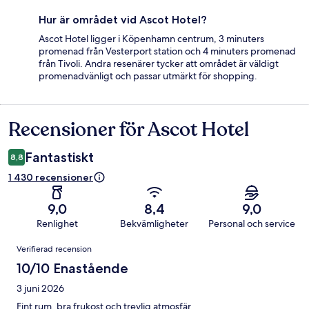
Hur är området vid Ascot Hotel?
Ascot Hotel ligger i Köpenhamn centrum, 3 minuters
promenad från Vesterport station och 4 minuters promenad
från Tivoli. Andra resenärer tycker att området är väldigt
promenadvänligt och passar utmärkt för shopping.
Recensioner för Ascot Hotel
Recensioner
Fantastiskt
8,8
1 430 recensioner
9,0
8,4
9,0
Renlighet
Bekvämligheter
Personal och service
Recensioner
Verifierad recension
10/10 Enastående
3 juni 2026
Fint rum, bra frukost och trevlig atmosfär