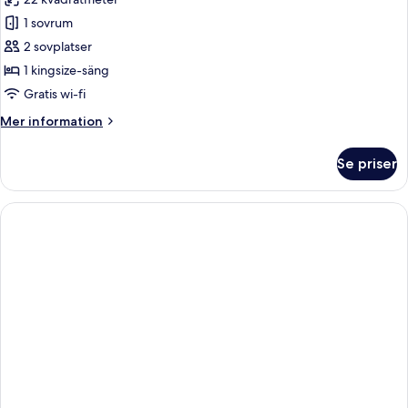
foton
1 sovrum
för
Signature
2 sovplatser
Suite
1 kingsize-säng
Gratis wi-fi
Mer
Mer information
information
om
Se priser
Signature
Suite