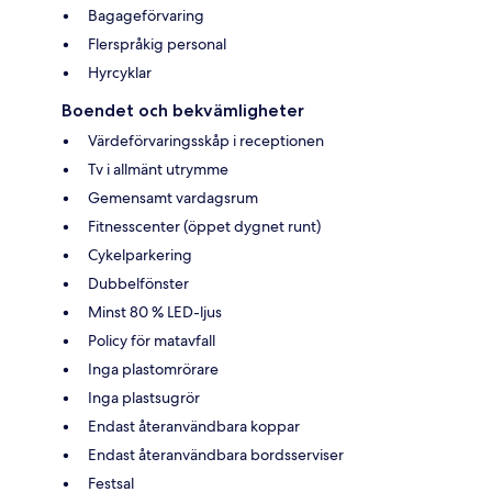
Bagageförvaring
Flerspråkig personal
Hyrcyklar
Boendet och bekvämligheter
Värdeförvaringsskåp i receptionen
Tv i allmänt utrymme
Gemensamt vardagsrum
Fitnesscenter (öppet dygnet runt)
Cykelparkering
Dubbelfönster
Minst 80 % LED-ljus
Policy för matavfall
Inga plastomrörare
Inga plastsugrör
Endast återanvändbara koppar
Endast återanvändbara bordsserviser
Festsal