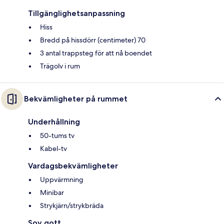
Tillgänglighetsanpassning
Hiss
Bredd på hissdörr (centimeter) 70
3 antal trappsteg för att nå boendet
Trägolv i rum
Bekvämligheter på rummet
Underhållning
50-tums tv
Kabel-tv
Vardagsbekvämligheter
Uppvärmning
Minibar
Strykjärn/strykbräda
Sov gott