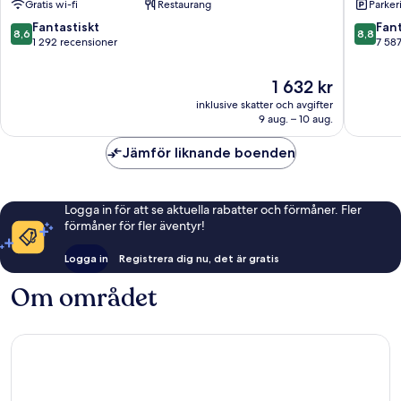
Gratis wi-fi
Restaurang
Parkeri
8.6
8.8
Fantastiskt
Fant
8,6
8,8
av
av
1 292 recensioner
7 58
10,
10,
Fantastiskt,
Fantastis
Priset
1 632 kr
1 292 recensioner
7 587 re
är
inklusive skatter och avgifter
1 632 kr
9 aug. – 10 aug.
Jämför liknande boenden
Logga in för att se aktuella rabatter och förmåner. Fler
förmåner för fler äventyr!
Logga in
Registrera dig nu, det är gratis
Om området