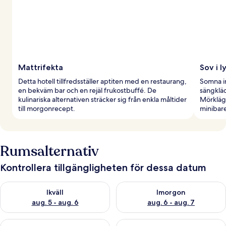
Mattrifekta
Sov i l
Detta hotell tillfredsställer aptiten med en restaurang,
Somna in
en bekväm bar och en rejäl frukostbuffé. De
sängklä
kulinariska alternativen sträcker sig från enkla måltider
Mörkläg
till morgonrecept.
minibare
Rumsalternativ
Kontrollera tillgängligheten för dessa datum
Kontrollera tillgängligheten för ikväll aug. 5 - aug. 6
Kontrollera tillgängligheten f
Ikväll
Imorgon
aug. 5 - aug. 6
aug. 6 - aug. 7
Kontrollera tillgängligheten för den här helgen aug. 7 - aug. 9
Kontrollera tillgängligheten fö