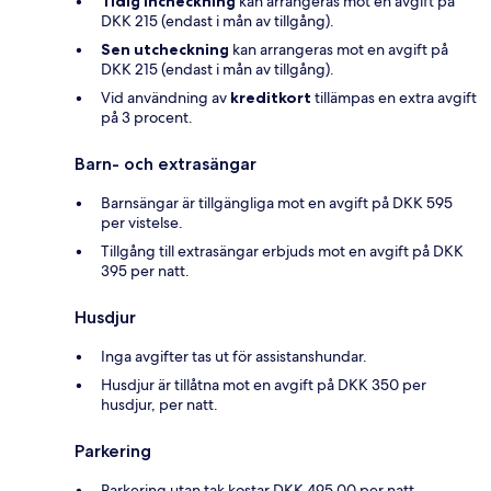
Tidig incheckning
kan arrangeras mot en avgift på
DKK 215 (endast i mån av tillgång).
Sen utcheckning
kan arrangeras mot en avgift på
DKK 215 (endast i mån av tillgång).
Vid användning av
kreditkort
tillämpas en extra avgift
på 3 procent.
Barn- och extrasängar
Barnsängar är tillgängliga mot en avgift på DKK 595
per vistelse.
Tillgång till extrasängar erbjuds mot en avgift på DKK
395 per natt.
Husdjur
Inga avgifter tas ut för assistanshundar.
Husdjur är tillåtna mot en avgift på DKK 350 per
husdjur, per natt.
Parkering
Parkering utan tak kostar DKK 495.00 per natt.