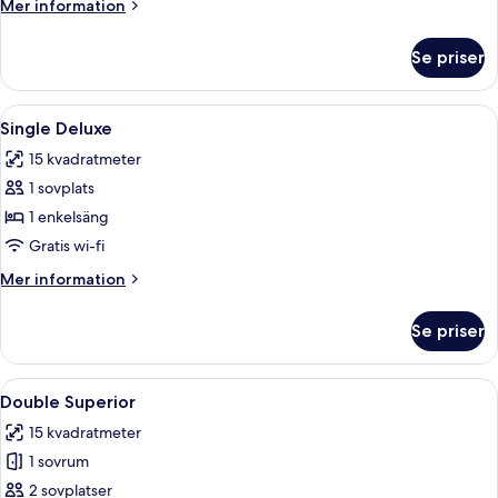
Mer
Mer information
information
om
Se priser
Rum
Öppna
En snyggt bäddad säng med en sänggav
8
Single Deluxe
alla
15 kvadratmeter
foton
1 sovplats
för
Single
1 enkelsäng
Deluxe
Gratis wi-fi
Mer
Mer information
information
om
Se priser
Single
Deluxe
Öppna
En snyggt bäddad säng med en mönstr
14
Double Superior
alla
15 kvadratmeter
foton
1 sovrum
för
Double
2 sovplatser