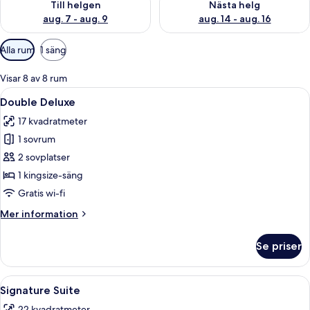
Till helgen
Nästa helg
aug. 7 - aug. 9
aug. 14 - aug. 16
Tillgängliga
Alla rum
1 säng
filter
för
Visar 8 av 8 rum
rum
Öppna
Ett hotellrum med en stor säng, ett f
7
Double Deluxe
alla
17 kvadratmeter
foton
1 sovrum
för
Double
2 sovplatser
Deluxe
1 kingsize-säng
Gratis wi-fi
Mer
Mer information
information
om
Se priser
Double
Deluxe
Öppna
Ett sovrum med en stor säng, sänglamp
23
Signature Suite
alla
22 kvadratmeter