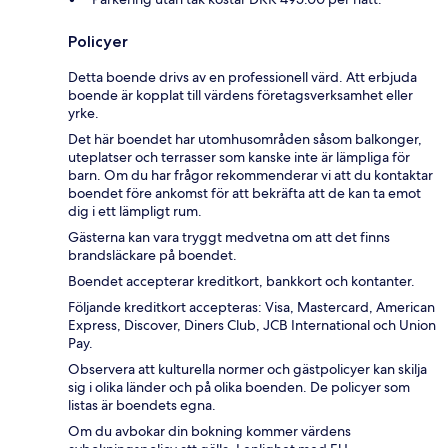
Policyer
Detta boende drivs av en professionell värd. Att erbjuda
boende är kopplat till värdens företagsverksamhet eller
yrke.
Det här boendet har utomhusområden såsom balkonger,
uteplatser och terrasser som kanske inte är lämpliga för
barn. Om du har frågor rekommenderar vi att du kontaktar
boendet före ankomst för att bekräfta att de kan ta emot
dig i ett lämpligt rum.
Gästerna kan vara tryggt medvetna om att det finns
brandsläckare på boendet.
Boendet accepterar kreditkort, bankkort och kontanter.
Följande kreditkort accepteras: Visa, Mastercard, American
Express, Discover, Diners Club, JCB International och Union
Pay.
Observera att kulturella normer och gästpolicyer kan skilja
sig i olika länder och på olika boenden. De policyer som
listas är boendets egna.
Om du avbokar din bokning kommer värdens