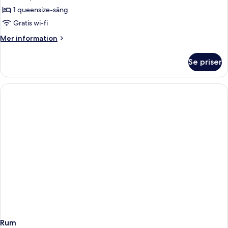
Superior
1 queensize-säng
Gratis wi-fi
Mer
Mer information
information
om
Se priser
Double
Superior
Rum