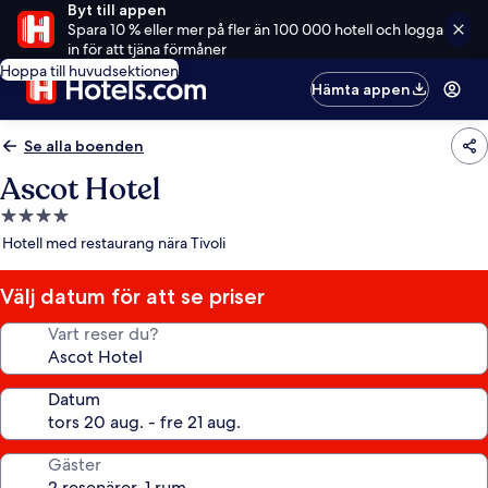
Byt till appen
Spara 10 % eller mer på fler än 100 000 hotell och logga
in för att tjäna förmåner
Hoppa till huvudsektionen
Hämta appen
Se alla boenden
Ascot Hotel
4.0-
stjärnigt
Hotell med restaurang nära Tivoli
boende
Välj datum för att se priser
Vart reser du?
Datum
Gäster