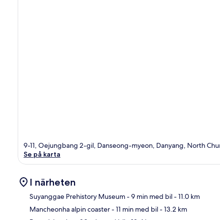
9-11, Oejungbang 2-gil, Danseong-myeon, Danyang, North Ch
Se på karta
I närheten
Suyanggae Prehistory Museum
- 9 min med bil
- 11.0 km
Mancheonha alpin coaster
- 11 min med bil
- 13.2 km