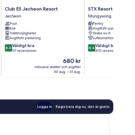
Club
STX
Club ES Jecheon Resort
STX Resort
ES
Resort
Jecheon
Mungyeong
Jecheon
Mungyeong
Pool
Pentry
Resort
Kök
Avgiftsfri parkering
Jecheon
Tvättmöjligheter
Gratis wi-fi
Avgiftsfri parkering
Luftkonditionering
8.4
8.4
Väldigt bra
Väldigt bra
8,4
8,4
av
av
117 recensioner
470 recensioner
10,
10,
Priset
680 kr
Väldigt
Väldigt
är
bra,
bra,
inklusive skatter och avgifter
inklusive s
680 kr
30 aug. – 31 aug.
117 recensioner
470 recensioner
Logga in
Registrera dig nu, det är gratis