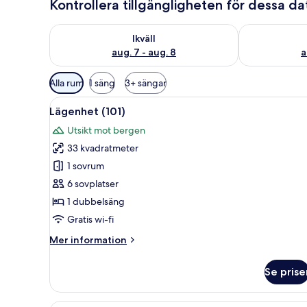
Kontrollera tillgängligheten för dessa d
Kontrollera tillgängligheten för ikväll aug. 7 - aug. 8
Kontrollera ti
Ikväll
aug. 7 - aug. 8
a
Tillgängliga
Alla rum
1 säng
3+ sängar
filter
Öppna
Ett sovrum med en säng, gardi
för
11
Lägenhet (101)
alla
rum
Utsikt mot bergen
foton
33 kvadratmeter
för
Lägenhet
1 sovrum
(101)
6 sovplatser
1 dubbelsäng
Gratis wi-fi
Mer
Mer information
information
om
Se prise
Lägenhet
(101)
Ett modernt kök med en stor k