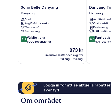
Sono
Danyang
Sono Belle Danyang
Danyang Tou
Belle
Tourist
Danyang
Danyang
Danyang
Hotel
Pool
Avgiftsfri pa
Danyang
Edelweiss
Avgiftsfri parkering
Gratis wi-fi
Danyang
Gratis wi-fi
Restaurang
Restaurang
Luftkonditio
8.2
8.6
Väldigt bra
Fantastis
8,2
8,6
av
av
1 000 recensioner
474 recensi
10,
10,
Priset
873 kr
Väldigt
Fantastiskt,
är
bra,
474 recension
inklusive skatter och avgifter
873 kr
23 aug. – 24 aug.
1 000 recensioner
Logga in för att se aktuella rabatter
äventyr!
Om området