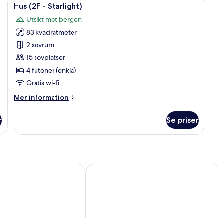
Öppna
9
Hus (2F - Starlight)
alla
Utsikt mot bergen
foton
83 kvadratmeter
för
Hus
2 sovrum
(2F
15 sovplatser
-
4 futoner (enkla)
Starlight)
Gratis wi-fi
Mer
Mer information
information
om
r
Se priser
Hus
(2F
-
Starlight)
st Hotel Edelweiss
Cheongpung Resort