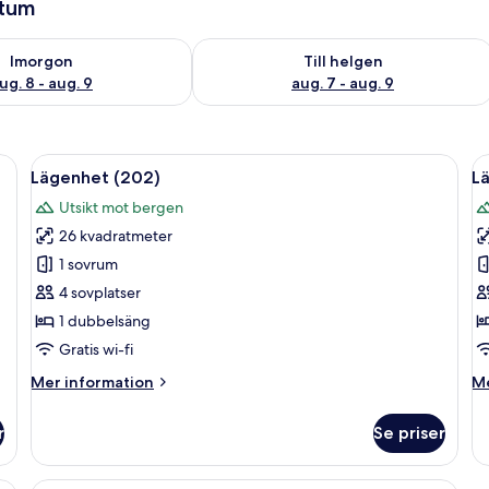
atum
llgängligheten för imorgon aug. 8 - aug. 9
Kontrollera tillgängligheten för den h
Imorgon
Till helgen
ug. 8 - aug. 9
aug. 7 - aug. 9
ner och utsikt över omgivningen.
Öppna
Lägenhet (202) | Gratis wi-fi
Ö
7
Lägenhet (202)
L
alla
al
Utsikt mot bergen
foton
f
26 kvadratmeter
för
f
Lägenhet
L
1 sovrum
(202)
(
4 sovplatser
1 dubbelsäng
Gratis wi-fi
Mer
M
Mer information
Me
information
in
om
o
r
Se priser
Lägenhet
Lä
(202)
(2
öksö, barstolar och utsikt över ett skogsområde genom de skjutbara glasdör
Ett rum med en stor skjutdörr i glas s