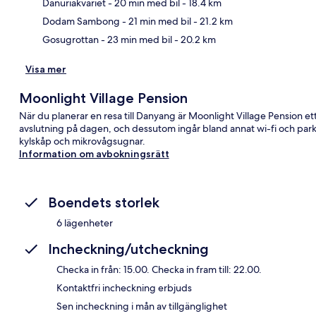
Kar
Danuriakvariet
- 20 min med bil
- 18.4 km
Dodam Sambong
- 21 min med bil
- 21.2 km
Gosugrottan
- 23 min med bil
- 20.2 km
Visa mer
Moonlight Village Pension
När du planerar en resa till Danyang är Moonlight Village Pension e
avslutning på dagen, och dessutom ingår bland annat wi-fi och par
kylskåp och mikrovågsugnar.
Information om avbokningsrätt
Boendets storlek
6 lägenheter
Incheckning/utcheckning
Checka in från: 15.00. Checka in fram till: 22.00.
Kontaktfri incheckning erbjuds
Sen incheckning i mån av tillgänglighet