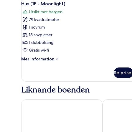
Öppna
12
Hus (1F - Moonlight)
alla
Utsikt mot bergen
foton
79 kvadratmeter
för
Hus
1 sovrum
(1F
15 sovplatser
-
1 dubbelsäng
Moonlight)
Gratis wi-fi
Mer
Mer information
information
om
Se prise
Hus
(1F
-
Liknande boenden
Moonlight)
Sono Belle Danyang
Danyang Touri