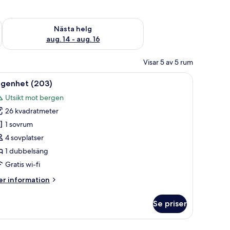
är helgen aug. 7 - aug. 9
Kontrollera tillgängligheten för nästa helg aug. 14 - aug. 16
Nästa helg
aug. 14 - aug. 16
Visar 5 av 5 rum
ppna
Ett sovrum med en säng, ett fönster och en 
8
ägenhet (203)
la
Utsikt mot bergen
oton
26 kvadratmeter
ör
ägenhet
1 sovrum
203)
4 sovplatser
1 dubbelsäng
Gratis wi-fi
er
r information
formation
m
Se priser
genhet
03)
rarna.
om leder ut till en balkong med utsikt över en skogbeklädd sluttning.