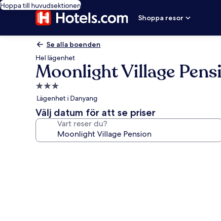
Hoppa till huvudsektionen
Shoppa resor
Se alla boenden
Hel lägenhet
Moonlight Village Pens
3.0-
stjärnigt
Lägenhet i Danyang
boende
Välj datum för att se priser
Vart reser du?
Fotogalleri
för
Moonlight
Village
Pension