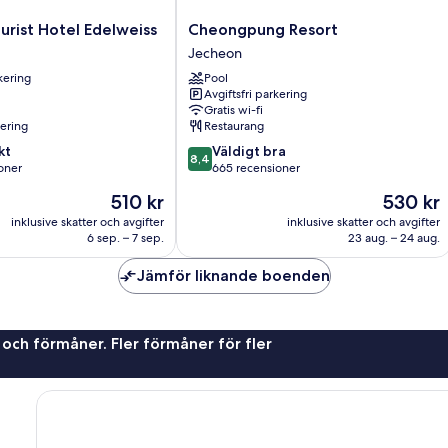
Cheongpung
rist Hotel Edelweiss
Cheongpung Resort
Resort
Jecheon
Jecheon
rkering
Pool
Avgiftsfri parkering
Gratis wi-fi
nering
Restaurang
8.4
kt
Väldigt bra
8,4
av
oner
665 recensioner
10,
Priset
Priset
510 kr
530 kr
Väldigt
är
är
er
bra,
inklusive skatter och avgifter
inklusive skatter och avgifter
510 kr
530 kr
6 sep. – 7 sep.
23 aug. – 24 aug.
665 recensioner
Jämför liknande boenden
 och förmåner. Fler förmåner för fler