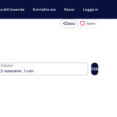
ra ditt boende
Kontakta oss
Resor
Logga in
Dela
Spara
Gäster
Sök