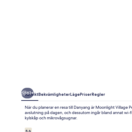
61+
Översikt
Bekvämligheter
Läge
Priser
Regler
När du planerar en resa till Danyang är Moonlight Village 
avslutning på dagen, och dessutom ingår bland annat wi-f
kylskåp och mikrovågsugnar.
Recensioner
5,6