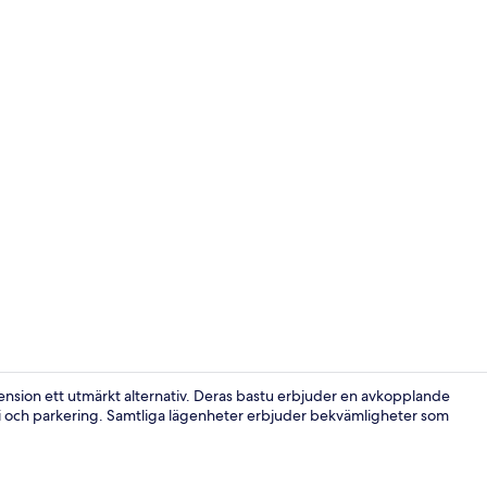
Lägenhet (101
Pension ett utmärkt alternativ. Deras bastu erbjuder en avkopplande
i och parkering. Samtliga lägenheter erbjuder bekvämligheter som
Hus (1F - Mo