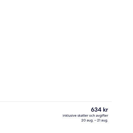
) | Gratis wi-fi
Lägenhet (101) | Gratis wi-fi
Det
634 kr
nuvarande
inklusive skatter och avgifter
priset
20 aug. – 21 aug.
onlight) | Vardagsrum | Tv
Exteriör
är
634 kr