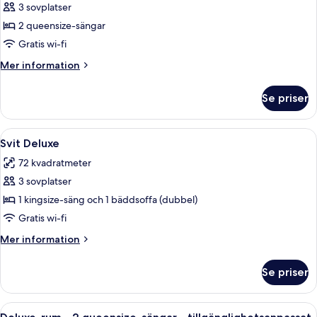
3 sovplatser
för
Deluxe-
2 queensize-sängar
rum
Gratis wi-fi
-
Mer
Mer information
2
information
queensize-
om
Se priser
Deluxe-
sängar
rum
-
Öppna
Ett hotellrum med en soffa, två fåtölje
9
2
Svit Deluxe
alla
queensize-
72 kvadratmeter
sängar
foton
3 sovplatser
för
Svit
1 kingsize-säng och 1 bäddsoffa (dubbel)
Deluxe
Gratis wi-fi
Mer
Mer information
information
om
Se priser
Svit
Deluxe
Öppna
Ett hotellrum med två sängar, ett skri
4