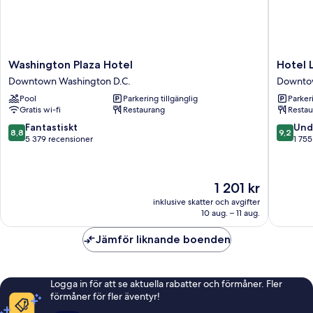
Washington
Hotel
Washington Plaza Hotel
Hotel
Plaza
Lombar
Downtown Washington D.C.
Downtow
Hotel
Downto
Pool
Parkering tillgänglig
Parkeri
Downtown
Washing
Gratis wi-fi
Restaurang
Restau
Washington
D.C.
D.C.
8.8
9.2
Fantastiskt
Und
8,8
9,2
av
av
5 379 recensioner
1 755
10,
10,
Fantastiskt,
Underba
5 379 recensioner
1 755 re
Priset
1 201 kr
är
inklusive skatter och avgifter
1 201 kr
10 aug. – 11 aug.
Jämför liknande boenden
Logga in för att se aktuella rabatter och förmåner. Fler
förmåner för fler äventyr!