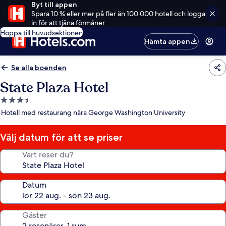
Byt till appen
Spara 10 % eller mer på fler än 100 000 hotell och logga
in för att tjäna förmåner
Hoppa till huvudsektionen
Hämta appen
Se alla boenden
State Plaza Hotel
3.5-
stjärnigt
Hotell med restaurang nära George Washington University
boende
Välj datum för att se priser
Vart reser du?
Datum
Gäster