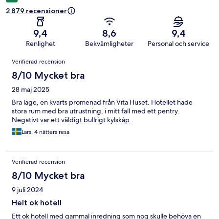
2 879 recensioner
9,4
8,6
9,4
Renlighet
Bekvämligheter
Personal och service
Recensioner
Verifierad recension
8/10 Mycket bra
28 maj 2025
Bra läge, en kvarts promenad från Vita Huset. Hotellet hade
stora rum med bra utrustning, i mitt fall med ett pentry.
Negativt var ett väldigt bullrigt kylskåp.
Lars, 4 nätters resa
Verifierad recension
8/10 Mycket bra
9 juli 2024
Helt ok hotell
Ett ok hotell med gammal inredning som nog skulle behöva en