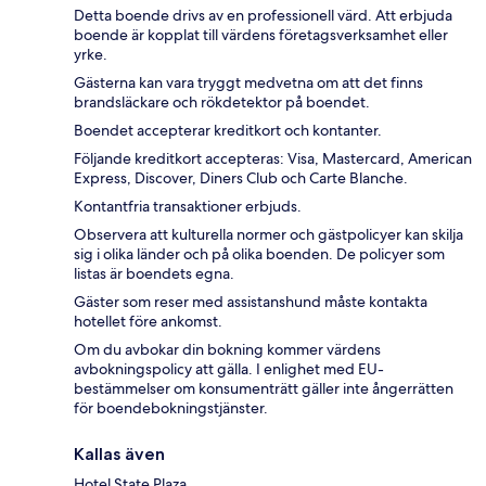
Detta boende drivs av en professionell värd. Att erbjuda
boende är kopplat till värdens företagsverksamhet eller
yrke.
Gästerna kan vara tryggt medvetna om att det finns
brandsläckare och rökdetektor på boendet.
Boendet accepterar kreditkort och kontanter.
Följande kreditkort accepteras: Visa, Mastercard, American
Express, Discover, Diners Club och Carte Blanche.
Kontantfria transaktioner erbjuds.
Observera att kulturella normer och gästpolicyer kan skilja
sig i olika länder och på olika boenden. De policyer som
listas är boendets egna.
Gäster som reser med assistanshund måste kontakta
hotellet före ankomst.
Om du avbokar din bokning kommer värdens
avbokningspolicy att gälla. I enlighet med EU-
bestämmelser om konsumenträtt gäller inte ångerrätten
för boendebokningstjänster.
Kallas även
Hotel State Plaza