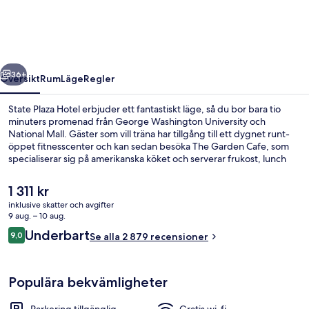
regående
Nästa
36+
Översikt
Rum
Läge
Regler
State Plaza Hotel erbjuder ett fantastiskt läge, så du bor bara tio
minuters promenad från George Washington University och
National Mall. Gäster som vill träna har tillgång till ett dygnet runt-
öppet fitnesscenter och kan sedan besöka The Garden Cafe, som
specialiserar sig på amerikanska köket och serverar frukost, lunch
och middag. Dessutom har gäster tillgång till en bar/lounge, en
terrass och en trädgård. De sköna sängarna och den hjälpsamma
Det
1 311 kr
personalen brukar uppskattas av våra resenärer. Boendet ligger
nuvarande
inklusive skatter och avgifter
bara en kort promenad från kollektivtrafik. Till Foggy Bottom Station
priset
9 aug. – 10 aug.
tar det inte mer än 8 minuter att gå.
Exteriör
är
Recensioner
Underbart
9,0
Se alla 2 879 recensioner
1 311 kr
9,0 av 10,
Populära bekvämligheter