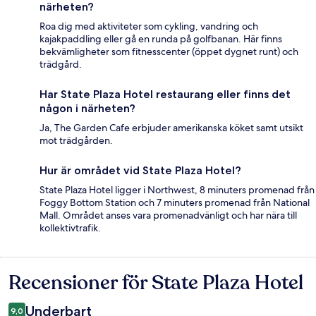
närheten?
Roa dig med aktiviteter som cykling, vandring och
kajakpaddling eller gå en runda på golfbanan. Här finns
bekvämligheter som fitnesscenter (öppet dygnet runt) och
trädgård.
Har State Plaza Hotel restaurang eller finns det
någon i närheten?
Ja, The Garden Cafe erbjuder amerikanska köket samt utsikt
mot trädgården.
Hur är området vid State Plaza Hotel?
State Plaza Hotel ligger i Northwest, 8 minuters promenad från
Foggy Bottom Station och 7 minuters promenad från National
Mall. Området anses vara promenadvänligt och har nära till
kollektivtrafik.
Recensioner för State Plaza Hotel
Recensioner
Underbart
9,0