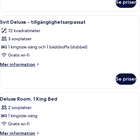
Se priser
Deluxe-
rum
-
Öppna
Ett hotellrum med en soffa, två fåtölje
6
1
Svit Deluxe - tillgänglighetsanpassat
alla
kingsize-
72 kvadratmeter
säng
foton
3 sovplatser
för
Svit
1 kingsize-säng och 1 bäddsoffa (dubbel)
Deluxe
Gratis wi-fi
-
Mer
Mer information
tillgänglighetsanpassat
information
om
Se priser
Svit
Deluxe
-
Öppna
Ett hotellrum med en stor säng, sängbo
4
tillgänglighetsanpassat
Deluxe Room, 1 King Bed
alla
2 sovplatser
foton
1 kingsize-säng
för
Deluxe
Gratis wi-fi
Room,
Mer
Mer information
1
information