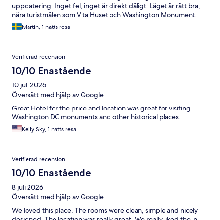
uppdatering. Inget fel, inget är direkt dåligt. Läget är rätt bra,
nära turistmålen som Vita Huset och Washington Monument.
Martin, 1 natts resa
Verifierad recension
10/10 Enastående
10 juli 2026
Översätt med hjälp av Google
Great Hotel for the price and location was great for visiting
Washington DC monuments and other historical places.
Kelly Sky, 1 natts resa
Verifierad recension
10/10 Enastående
8 juli 2026
Översätt med hjälp av Google
We loved this place. The rooms were clean, simple and nicely
designed. The location was really great. We really liked the in-