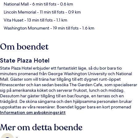
National Mall
- 6 min till fots
- 0.6 km
Lincoln Memorial
- 11 min till fots
- 0.9 km
Vita Huset
- 13 min till fots
- 1.1 km
Washington Monument
- 19 min till fots
- 1.6 km
Om boendet
State Plaza Hotel
State Plaza Hotel erbjuder ett fantastiskt läge, så du bor bara tio
minuters promenad från George Washington University och National
Mall. Gäster som vill träna har tillgång till ett dygnet runt-öppet
fitnesscenter och kan sedan besöka The Garden Cafe, som specialiserar
sig på amerikanska köket och serverar frukost, lunch och middag.
Dessutom har gäster tillgång till en bar/lounge, en terrass och en
trädgård. De sköna sängarna och den hjälpsamma personalen brukar
uppskattas av våra resenärer. Boendet ligger bara en kort promenad
från kollektivtrafik. Till Foggy Bottom Station tar det inte mer än 8
Information om avbokningsrätt
minuter att gå.
Mer om detta boende