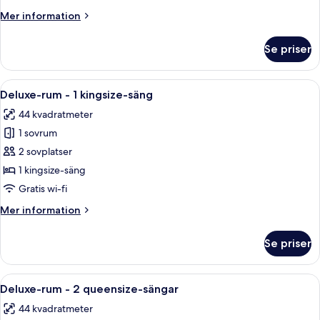
Room,
Mer
Mer information
2
information
om
Queen
Se priser
Deluxe
Beds,
Room,
Accessible
2
Öppna
Ett hotellrum med en stor säng, sängbo
7
Queen
Deluxe-rum - 1 kingsize-säng
alla
Beds,
44 kvadratmeter
Accessible
foton
1 sovrum
för
Deluxe-
2 sovplatser
rum
1 kingsize-säng
-
Gratis wi-fi
1
Mer
Mer information
kingsize-
information
säng
om
Se priser
Deluxe-
rum
-
Öppna
Ett hotellrum med två sängar, ett skri
5
1
Deluxe-rum - 2 queensize-sängar
alla
kingsize-
44 kvadratmeter
säng
foton