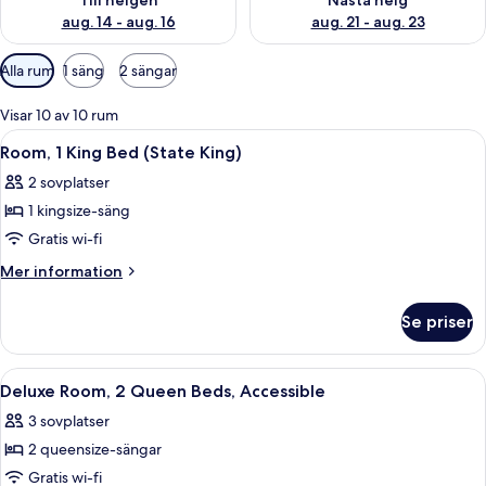
Till helgen
Nästa helg
aug. 14 - aug. 16
aug. 21 - aug. 23
Tillgängliga
Alla rum
1 säng
2 sängar
filter
för
Visar 10 av 10 rum
rum
Öppna
Ett modernt badrum med handfat, toal
1
Room, 1 King Bed (State King)
alla
2 sovplatser
foton
1 kingsize-säng
för
Room,
Gratis wi-fi
1
Mer
Mer information
King
information
om
Bed
Se priser
Room,
(State
1
King)
King
Öppna
Italienska Frette-lakan och sängtillbe
5
Bed
Deluxe Room, 2 Queen Beds, Accessible
alla
(State
3 sovplatser
King)
foton
2 queensize-sängar
för
Deluxe
Gratis wi-fi