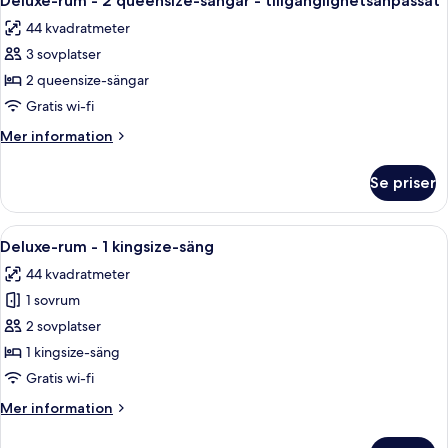
Deluxe-rum - 2 queensize-sängar - tillgänglighetsanpassat
alla
44 kvadratmeter
foton
3 sovplatser
för
Deluxe-
2 queensize-sängar
rum
Gratis wi-fi
-
Mer
Mer information
2
information
queensize-
om
Se priser
Deluxe-
sängar
rum
-
-
Öppna
Ett hotellrum med en stor säng, sängbo
tillgänglighetsanpassat
4
2
Deluxe-rum - 1 kingsize-säng
alla
queensize-
44 kvadratmeter
sängar
foton
-
1 sovrum
för
tillgänglighetsanpassat
Deluxe-
2 sovplatser
rum
1 kingsize-säng
-
Gratis wi-fi
1
Mer
Mer information
kingsize-
information
säng
om