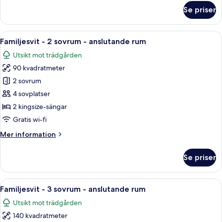
rum
om
Se priser
Familjeduplex
-
3
Öppna
Ett modernt vardagsrum med en soffa,
8
sovrum
Familjesvit - 2 sovrum - anslutande rum
alla
-
Utsikt mot trädgården
anslutande
foton
rum
90 kvadratmeter
för
Familjesvit
2 sovrum
-
4 sovplatser
2
2 kingsize-sängar
sovrum
Gratis wi-fi
-
Mer
Mer information
anslutande
information
rum
om
Se priser
Familjesvit
-
2
Öppna
Ett modernt vardagsrum med ett runt b
9
sovrum
Familjesvit - 3 sovrum - anslutande rum
alla
-
Utsikt mot trädgården
anslutande
foton
rum
140 kvadratmeter
för