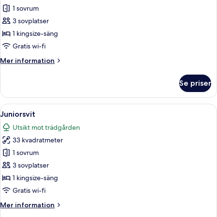
Deluxe-
1 sovrum
rum
3 sovplatser
1 kingsize-säng
Gratis wi-fi
Mer
Mer information
information
om
Se priser
Deluxe-
rum
Öppna
Ett modernt sovrum med en säng, en s
4
Juniorsvit
alla
Utsikt mot trädgården
foton
33 kvadratmeter
för
Juniorsvit
1 sovrum
3 sovplatser
1 kingsize-säng
Gratis wi-fi
Mer
Mer information
information