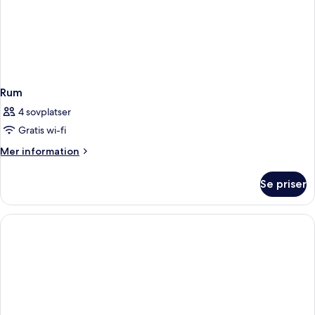
Rum
4 sovplatser
Gratis wi-fi
Mer
Mer information
information
om
Se priser
Rum