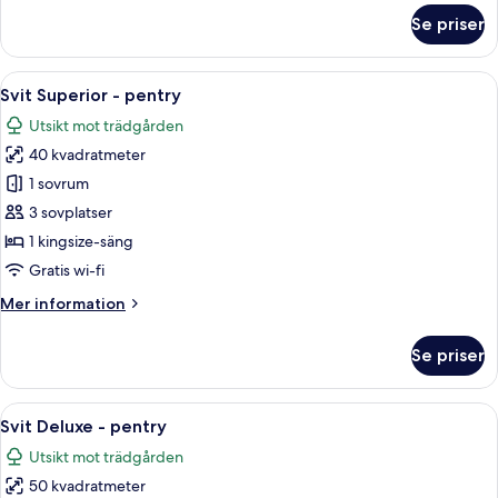
om
Se priser
Juniorsvit
Öppna
Ett modernt hotellrum med en soffa, e
5
Svit Superior - pentry
alla
Utsikt mot trädgården
foton
40 kvadratmeter
för
Svit
1 sovrum
Superior
3 sovplatser
-
1 kingsize-säng
pentry
Gratis wi-fi
Mer
Mer information
information
om
Se priser
Svit
Superior
-
Öppna
Ett modernt vardagsrum med en soffa, 
7
pentry
Svit Deluxe - pentry
alla
Utsikt mot trädgården
foton
50 kvadratmeter
för