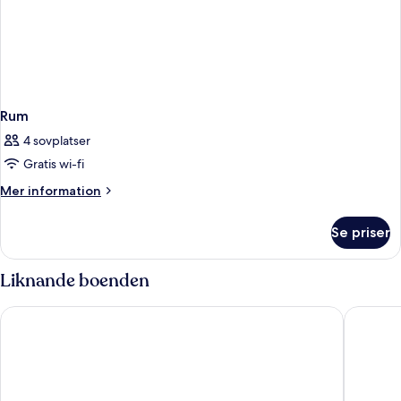
Rum
4 sovplatser
Gratis wi-fi
Mer
Mer information
information
om
Se priser
Rum
Liknande boenden
Maison Proust, Hotel & Spa La Mer
Hôtel M