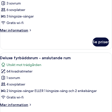
Familjesvit
3 sovrum
-
6 sovplatser
3
3 kingsize-sängar
sovrum
Gratis wi-fi
-
Mer
Mer information
anslutande
information
rum
om
Se priser
Familjesvit
-
3
Öppna
En hall med trägolv, ett vitrinskåp 
9
sovrum
Deluxe fyrbäddsrum - anslutande rum
alla
-
Utsikt mot trädgården
anslutande
foton
rum
64 kvadratmeter
för
Deluxe
1 sovrum
fyrbäddsrum
4 sovplatser
-
2 kingsize-sängar ELLER 1 kingsize-säng och 2 enkelsängar
anslutande
Gratis wi-fi
rum
Mer
Mer information
information