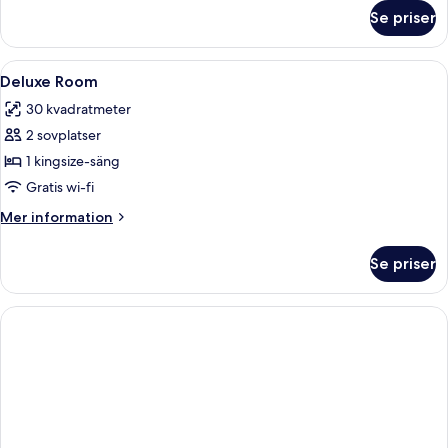
om
Se priser
Deluxe
fyrbäddsrum
-
Öppna
Ett modernt hotellrum med en stor sän
6
anslutande
Deluxe Room
alla
rum
30 kvadratmeter
foton
2 sovplatser
för
Deluxe
1 kingsize-säng
Room
Gratis wi-fi
Mer
Mer information
information
om
Se priser
Deluxe
Room