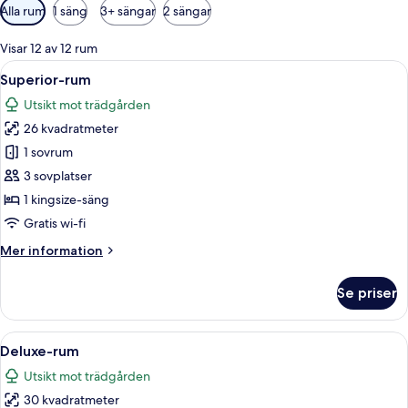
Tillgängliga
Alla rum
1 säng
3+ sängar
2 sängar
filter
för
Visar 12 av 12 rum
rum
Öppna
Ett sovrum med ett sluttande tak, syn
6
Superior-rum
alla
Utsikt mot trädgården
foton
26 kvadratmeter
för
Superior-
1 sovrum
rum
3 sovplatser
1 kingsize-säng
Gratis wi-fi
Mer
Mer information
information
om
Se priser
Superior-
rum
Öppna
Ett hotellrum med en stor säng, en sit
7
Deluxe-rum
alla
Utsikt mot trädgården
foton
30 kvadratmeter
för