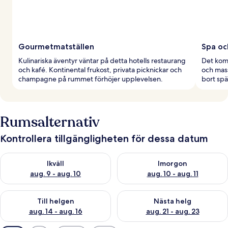
Gourmetmatställen
Spa oc
Kulinariska äventyr väntar på detta hotells restaurang
Det kom
och kafé. Kontinental frukost, privata picknickar och
och mas
champagne på rummet förhöjer upplevelsen.
bort sp
Rumsalternativ
Kontrollera tillgängligheten för dessa datum
Kontrollera tillgängligheten för ikväll aug. 9 - aug. 10
Kontrollera tillgängligheten fö
Ikväll
Imorgon
aug. 9 - aug. 10
aug. 10 - aug. 11
Kontrollera tillgängligheten för den här helgen aug. 14 - aug. 
Kontrollera tillgängligheten fö
Till helgen
Nästa helg
aug. 14 - aug. 16
aug. 21 - aug. 23