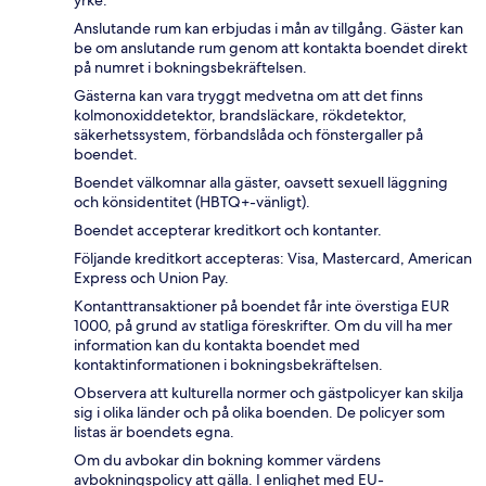
Anslutande rum kan erbjudas i mån av tillgång. Gäster kan
be om anslutande rum genom att kontakta boendet direkt
på numret i bokningsbekräftelsen.
Gästerna kan vara tryggt medvetna om att det finns
kolmonoxiddetektor, brandsläckare, rökdetektor,
säkerhetssystem, förbandslåda och fönstergaller på
boendet.
Boendet välkomnar alla gäster, oavsett sexuell läggning
och könsidentitet (HBTQ+-vänligt).
Boendet accepterar kreditkort och kontanter.
Följande kreditkort accepteras: Visa, Mastercard, American
Express och Union Pay.
Kontanttransaktioner på boendet får inte överstiga EUR
1000, på grund av statliga föreskrifter. Om du vill ha mer
information kan du kontakta boendet med
kontaktinformationen i bokningsbekräftelsen.
Observera att kulturella normer och gästpolicyer kan skilja
sig i olika länder och på olika boenden. De policyer som
listas är boendets egna.
Om du avbokar din bokning kommer värdens
avbokningspolicy att gälla. I enlighet med EU-