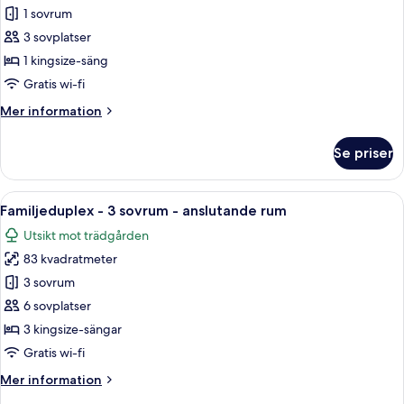
Svit
1 sovrum
Deluxe
3 sovplatser
-
1 kingsize-säng
pentry
Gratis wi-fi
Mer
Mer information
information
om
Se priser
Svit
Deluxe
-
Öppna
Ett sovrum med en stor säng, ett run
6
pentry
Familjeduplex - 3 sovrum - anslutande rum
alla
Utsikt mot trädgården
foton
83 kvadratmeter
för
Familjeduplex
3 sovrum
-
6 sovplatser
3
3 kingsize-sängar
sovrum
Gratis wi-fi
-
Mer
Mer information
anslutande
information