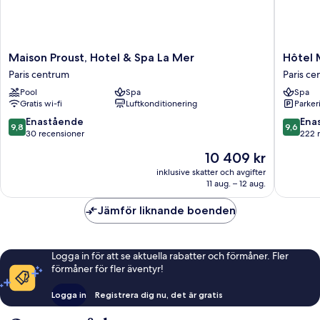
Maison
Hôtel
Maison Proust, Hotel & Spa La Mer
Hôtel
Proust,
Madam
Paris centrum
Paris c
Hotel
Rêve
Pool
Spa
Spa
&
Paris
Gratis wi-fi
Luftkonditionering
Parkeri
Spa
centrum
La
9.8
9.6
Enastående
Ena
9,8
9,6
Mer
av
av
30 recensioner
222 
Paris
10,
10,
Priset
10 409 kr
centrum
Enastående,
Enaståe
är
30 recensioner
222 rec
inklusive skatter och avgifter
10 409 kr
11 aug. – 12 aug.
Jämför liknande boenden
Logga in för att se aktuella rabatter och förmåner. Fler
förmåner för fler äventyr!
Logga in
Registrera dig nu, det är gratis