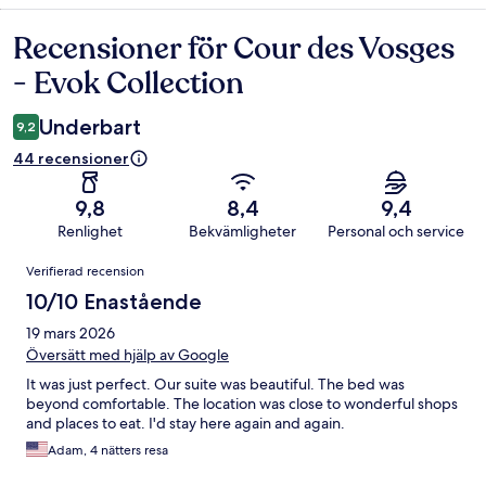
Recensioner för Cour des Vosges
Recensioner
- Evok Collection
Underbart
9,2
44 recensioner
9,8
8,4
9,4
Renlighet
Bekvämligheter
Personal och service
Recensioner
Verifierad recension
10/10 Enastående
19 mars 2026
Översätt med hjälp av Google
It was just perfect. Our suite was beautiful. The bed was
beyond comfortable. The location was close to wonderful shops
and places to eat. I'd stay here again and again.
Adam, 4 nätters resa