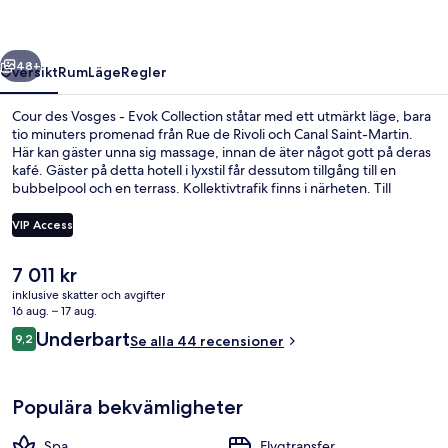
Evok
Collection
regående
Nästa
48+
Översikt
Rum
Läge
Regler
Cour des Vosges - Evok Collection ståtar med ett utmärkt läge, bara
tio minuters promenad från Rue de Rivoli och Canal Saint-Martin.
Här kan gäster unna sig massage, innan de äter något gott på deras
kafé. Gäster på detta hotell i lyxstil får dessutom tillgång till en
bubbelpool och en terrass. Kollektivtrafik finns i närheten. Till
Chemin Vert Metro tar det 5 minuter att gå och till Saint-Paul Metro
är det 6 minuter.
VIP Access
Det
7 011 kr
Smart-tv, leksaker och betalfilmer
nuvarande
inklusive skatter och avgifter
priset
16 aug. – 17 aug.
är
Recensioner
Underbart
9,2
Se alla 44 recensioner
7 011 kr
9,2 av 10,
Populära bekvämligheter
Spa
Flygtransfer