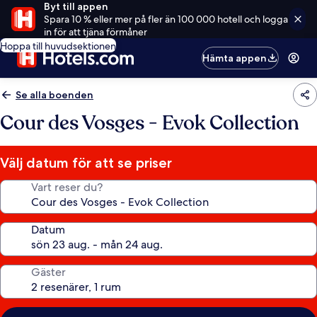
Byt till appen
Spara 10 % eller mer på fler än 100 000 hotell och logga
in för att tjäna förmåner
Hoppa till huvudsektionen
Hämta appen
Se alla boenden
Cour des Vosges - Evok Collection
Välj datum för att se priser
Vart reser du?
Datum
Gäster