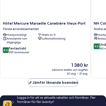
Hôtel
NH
Hôtel Mercure Marseille Canebière Vieux-Port
NH Col
Mercure
Collecti
Första arrondissementet
Andra a
Marseille
Marseill
Husdjursvänligt
Gratis wi-fi
Husdju
Canebière
Andra
Anslutande rum
Luftkonditionering
Restau
Vieux-
arrondi
tillgängliga
Port
9.0
Und
9,0
8.6
Första
Fantastiskt
av
861 
8,6
av
arrondissementet
395 recensioner
10,
10,
Underba
Fantastiskt,
861 rece
Priset
1 380 kr
395 recensioner
är
inklusive skatter och avgifter
1 380 kr
30 aug. – 31 aug.
Jämför liknande boenden
Logga in för att se aktuella rabatter och förmåner. Fler
förmåner för fler äventyr!