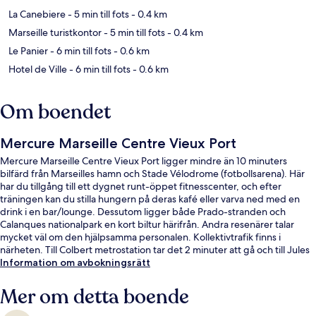
La Canebiere
- 5 min till fots
- 0.4 km
Marseille turistkontor
- 5 min till fots
- 0.4 km
Le Panier
- 6 min till fots
- 0.6 km
Hotel de Ville
- 6 min till fots
- 0.6 km
Om boendet
Mercure Marseille Centre Vieux Port
Mercure Marseille Centre Vieux Port ligger mindre än 10 minuters
bilfärd från Marseilles hamn och Stade Vélodrome (fotbollsarena). Här
har du tillgång till ett dygnet runt-öppet fitnesscenter, och efter
träningen kan du stilla hungern på deras kafé eller varva ned med en
drink i en bar/lounge. Dessutom ligger både Prado-stranden och
Calanques nationalpark en kort biltur härifrån. Andra resenärer talar
mycket väl om den hjälpsamma personalen. Kollektivtrafik finns i
närheten. Till Colbert metrostation tar det 2 minuter att gå och till Jules
Guesde tunnelbanestation är det 5 minuter.
Information om avbokningsrätt
Mer om detta boende