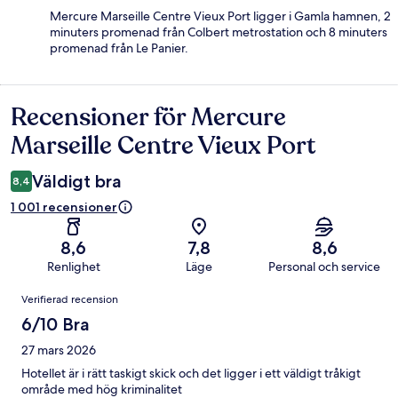
Mercure Marseille Centre Vieux Port ligger i Gamla hamnen, 2
minuters promenad från Colbert metrostation och 8 minuters
promenad från Le Panier.
Recensioner för Mercure
Recensioner
Marseille Centre Vieux Port
Väldigt bra
8,4
1 001 recensioner
8,6
7,8
8,6
Renlighet
Läge
Personal och service
Recensioner
Verifierad recension
6/10 Bra
27 mars 2026
Hotellet är i rätt taskigt skick och det ligger i ett väldigt tråkigt
område med hög kriminalitet