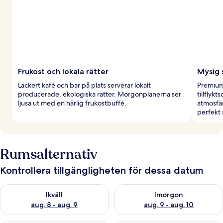
Frukost och lokala rätter
Mysig 
Läckert kafé och bar på plats serverar lokalt
Premiums
producerade, ekologiska rätter. Morgonplanerna ser
tillflyk
ljusa ut med en härlig frukostbuffé.
atmosfä
perfekt
Rumsalternativ
Kontrollera tillgängligheten för dessa datum
Kontrollera tillgängligheten för ikväll aug. 8 - aug. 9
Kontrollera tillgängligheten f
Ikväll
Imorgon
aug. 8 - aug. 9
aug. 9 - aug. 10