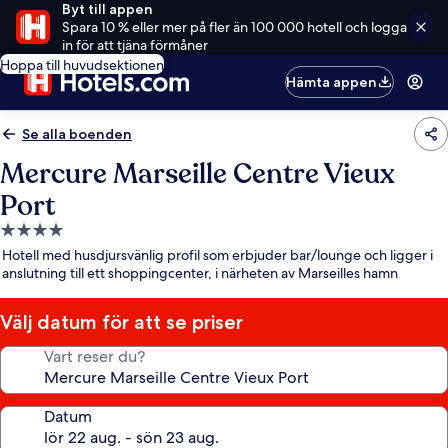
Byt till appen
Spara 10 % eller mer på fler än 100 000 hotell och logga
in för att tjäna förmåner
Hoppa till huvudsektionen
Hämta appen
Se alla boenden
Mercure Marseille Centre Vieux
Port
4.0-
stjärnigt
Hotell med husdjursvänlig profil som erbjuder bar/lounge och ligger i
boende
anslutning till ett shoppingcenter, i närheten av Marseilles hamn
Välj datum för att se priser
Vart reser du?
Datum