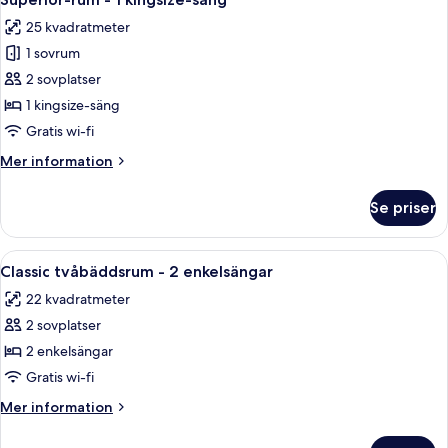
alla
dubbelsäng
25 kvadratmeter
foton
1 sovrum
för
Superior-
2 sovplatser
rum
1 kingsize-säng
-
Gratis wi-fi
1
Mer
Mer information
kingsize-
information
säng
om
Se priser
Superior-
rum
-
Öppna
Ett hotellrum med två sängar, ett litet
8
1
Classic tvåbäddsrum - 2 enkelsängar
alla
kingsize-
22 kvadratmeter
säng
foton
2 sovplatser
för
Classic
2 enkelsängar
tvåbäddsrum
Gratis wi-fi
-
Mer
Mer information
2
information
enkelsängar
om