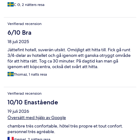
C G, 2 nätters resa
Verifierad recension
6/10 Bra
18 juli 2025
Jättefint hotell, suverän utsikt. Omöjligt att hitta till. Fick gå runt
3/4-delar av hotellet och gå igenom ett ganska otryggt område
för att hitta rätt. Tog ca 30 minuter. På dagtid kan man gå
igenom ett köpcentra, också det svårt att hitta.
Thomaz, 1 natts resa
Verifierad recension
10/10 Enastående
19 juli 2026
Översätt med hjälp av Google
chambre très confortable, hôtel très propre et tout confort.
personnel très agréable.
djemel, 2 nätters resa