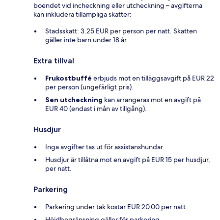
boendet vid incheckning eller utcheckning – avgifterna
kan inkludera tillämpliga skatter:
Stadsskatt: 3.25 EUR per person per natt. Skatten
gäller inte barn under 18 år.
Extra tillval
Frukostbuffé
erbjuds mot en tilläggsavgift på EUR 22
per person (ungefärligt pris).
Sen utcheckning
kan arrangeras mot en avgift på
EUR 40 (endast i mån av tillgång).
Husdjur
Inga avgifter tas ut för assistanshundar.
Husdjur är tillåtna mot en avgift på EUR 15 per husdjur,
per natt.
Parkering
Parkering under tak kostar EUR 20.00 per natt.
Höjdbegränsning gäller för parkering.