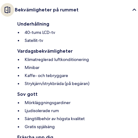
Bekvämligheter på rummet
Underhållning
40-tums LCD-tv
Satellit-tv
Vardagsbekvämligheter
Klimatreglerad luftkonditionering
Minibar
Kaffe- och tebryggare
Strykjärn/strykbräda (på begäran)
Sov gott
Mörkläggningsgardiner
Ljudisolerade rum
Sängtillbehör av högsta kvalitet
Gratis spjälsäng
Fräscha upp dig