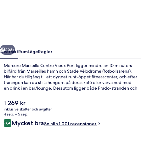
Marseille
Centre
Vieux
Port
regående
Nästa
208+
Översikt
Rum
Läge
Regler
Mercure Marseille Centre Vieux Port ligger mindre än 10 minuters
bilfärd från Marseilles hamn och Stade Vélodrome (fotbollsarena).
Här har du tillgång till ett dygnet runt-öppet fitnesscenter, och efter
träningen kan du stilla hungern på deras kafé eller varva ned med
en drink i en bar/lounge. Dessutom ligger både Prado-stranden och
Calanques nationalpark en kort biltur härifrån. Andra resenärer talar
mycket väl om den hjälpsamma personalen. Kollektivtrafik finns i
Det
1 269 kr
närheten. Till Colbert metrostation tar det 2 minuter att gå och till
nuvarande
inklusive skatter och avgifter
Jules Guesde tunnelbanestation är det 5 minuter.
priset
4 sep. – 5 sep.
Buffé
är
Recensioner
Mycket bra
8,4
Se alla 1 001 recensioner
1 269 kr
8,4 av 10,