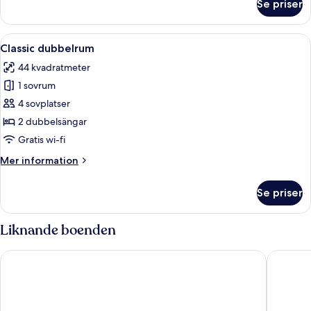
Se priser
Classic
tvåbäddsrum
-
Öppna
Ett hotellrum med en stor säng, ett sk
3
2
Classic dubbelrum
alla
enkelsängar
44 kvadratmeter
foton
1 sovrum
för
Classic
4 sovplatser
dubbelrum
2 dubbelsängar
Gratis wi-fi
Mer
Mer information
information
om
Se priser
Classic
dubbelrum
Liknande boenden
Hôtel Mercure Marseille Canebière Vieux-Port
NH Colle