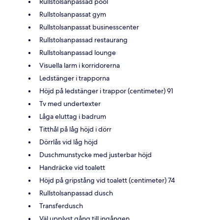
Rullstolsanpassad pool
Rullstolsanpassat gym
Rullstolsanpassat businesscenter
Rullstolsanpassad restaurang
Rullstolsanpassad lounge
Visuella larm i korridorerna
Ledstänger i trapporna
Höjd på ledstänger i trappor (centimeter) 91
Tv med undertexter
Låga eluttag i badrum
Titthål på låg höjd i dörr
Dörrlås vid låg höjd
Duschmunstycke med justerbar höjd
Handräcke vid toalett
Höjd på gripstång vid toalett (centimeter) 74
Rullstolsanpassad dusch
Transferdusch
Väl upplyst gång till ingången