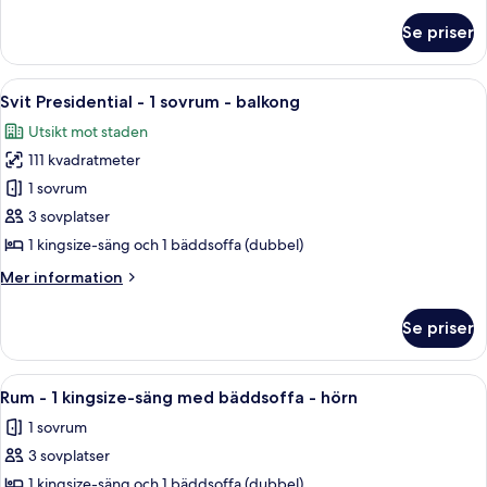
dubbelsängar
om
Se priser
Club-
rum
-
Öppna
Ett hotellrum med blått golv, en soffa,
6
2
Svit Presidential - 1 sovrum - balkong
alla
dubbelsängar
Utsikt mot staden
foton
111 kvadratmeter
för
Svit
1 sovrum
Presidential
3 sovplatser
-
1 kingsize-säng och 1 bäddsoffa (dubbel)
1
Mer
Mer information
sovrum
information
-
om
Se priser
Svit
balkong
Presidential
-
Öppna
Ett hotellrum med en säng, ett skrivb
6
1
Rum - 1 kingsize-säng med bäddsoffa - hörn
alla
sovrum
1 sovrum
-
foton
balkong
3 sovplatser
för
Rum
1 kingsize-säng och 1 bäddsoffa (dubbel)