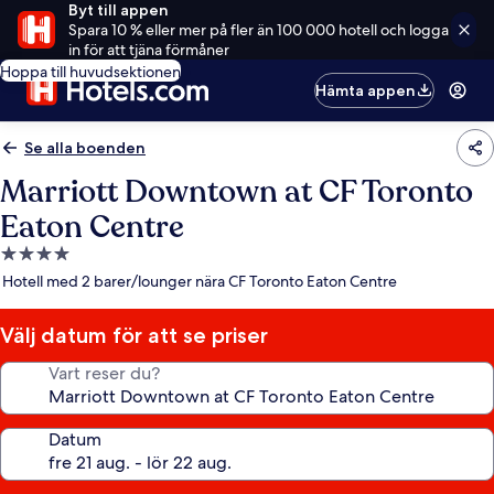
Byt till appen
Spara 10 % eller mer på fler än 100 000 hotell och logga
in för att tjäna förmåner
Hoppa till huvudsektionen
Hämta appen
Se alla boenden
Marriott Downtown at CF Toronto
Eaton Centre
4.0-
stjärnigt
Hotell med 2 barer/lounger nära CF Toronto Eaton Centre
boende
Välj datum för att se priser
Vart reser du?
Datum