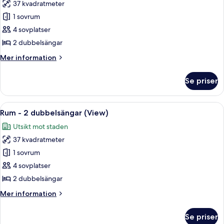
utsikt
37 kvadratmeter
för
mot
Rum
1 sovrum
staden
-
4 sovplatser
2
2 dubbelsängar
dubbelsängar
Mer
Mer information
information
om
Se priser
Rum
-
2
Öppna
Ett hotellrum med en säng, ett skrivbor
6
dubbelsängar
Rum - 2 dubbelsängar (View)
alla
Utsikt mot staden
foton
37 kvadratmeter
för
Rum
1 sovrum
-
4 sovplatser
2
2 dubbelsängar
dubbelsängar
Mer
Mer information
(View)
information
om
Se priser
Rum