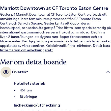
Marriott Downtown at CF Toronto Eaton Centre
Gäster på Marriott Downtown at CF Toronto Eaton Centre erbjuds ett
utmärkt läge, bara fem minuters promenad från CF Toronto Eaton
Centre och Sankofa Square. Gäster kan ta ett dopp i deras
inomhuspool, och sedan äta gott på Trios Bistro, som specialiserar sig på
internationell gastronomi och serverar frukost och middag. Det finns
även 2 barer/lounger, ett dygnet runt-öppet fitnesscenter och ett
fitnesscenter. Den hjälpsamma personalen och det centrala läget brukar
uppskattas av våra resenärer. Kollektivtrafik finns i närheten. Det är bara
några steg till Dundas St West At Bay St Stop och till Dundas St West At
Information om avbokningsrätt
Chestnut St Stop tar det 4 minuter att gå.
Mer om detta boende
Översikt
Hotellets storlek
461 rum
18 våningar
Incheckning/utcheckning