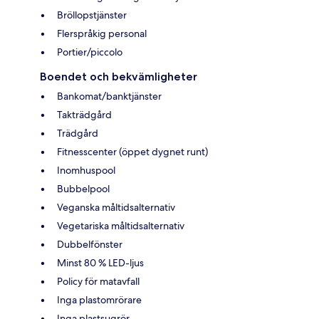
Bröllopstjänster
Flerspråkig personal
Portier/piccolo
Boendet och bekvämligheter
Bankomat/banktjänster
Takträdgård
Trädgård
Fitnesscenter (öppet dygnet runt)
Inomhuspool
Bubbelpool
Veganska måltidsalternativ
Vegetariska måltidsalternativ
Dubbelfönster
Minst 80 % LED-ljus
Policy för matavfall
Inga plastomrörare
Inga plastsugrör