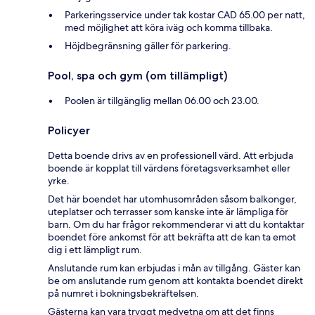
Parkeringsservice under tak kostar CAD 65.00 per natt,
med möjlighet att köra iväg och komma tillbaka.
Höjdbegränsning gäller för parkering.
Pool, spa och gym (om tillämpligt)
Poolen är tillgänglig mellan 06.00 och 23.00.
Policyer
Detta boende drivs av en professionell värd. Att erbjuda
boende är kopplat till värdens företagsverksamhet eller
yrke.
Det här boendet har utomhusområden såsom balkonger,
uteplatser och terrasser som kanske inte är lämpliga för
barn. Om du har frågor rekommenderar vi att du kontaktar
boendet före ankomst för att bekräfta att de kan ta emot
dig i ett lämpligt rum.
Anslutande rum kan erbjudas i mån av tillgång. Gäster kan
be om anslutande rum genom att kontakta boendet direkt
på numret i bokningsbekräftelsen.
Gästerna kan vara tryggt medvetna om att det finns