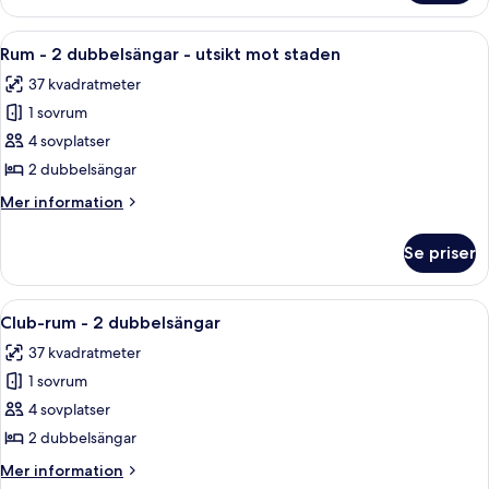
-
2
Öppna
Ett hotellrum med en säng, ett skrivbor
8
dubbelsängar
Rum - 2 dubbelsängar - utsikt mot staden
alla
(View)
37 kvadratmeter
foton
1 sovrum
för
Rum
4 sovplatser
-
2 dubbelsängar
2
Mer
Mer information
dubbelsängar
information
-
om
Se priser
Rum
utsikt
-
mot
2
Öppna
Ett hotellrum med en säng, ett skrivbor
staden
7
dubbelsängar
Club-rum - 2 dubbelsängar
alla
-
37 kvadratmeter
utsikt
foton
mot
1 sovrum
för
staden
Club-
4 sovplatser
rum
2 dubbelsängar
-
Mer
Mer information
2
information