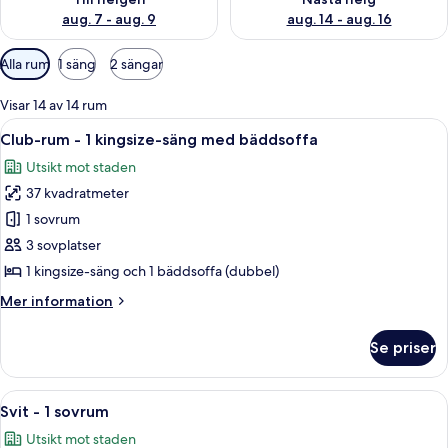
aug. 7 - aug. 9
aug. 14 - aug. 16
Tillgängliga
Alla rum
1 säng
2 sängar
filter
för
Visar 14 av 14 rum
rum
Öppna
Ett hotellrum med en säng, ett skrivb
14
Club-rum - 1 kingsize-säng med bäddsoffa
alla
Utsikt mot staden
foton
37 kvadratmeter
för
Club-
1 sovrum
rum
3 sovplatser
-
1 kingsize-säng och 1 bäddsoffa (dubbel)
1
Mer
Mer information
kingsize-
information
säng
om
Se priser
Club-
med
rum
bäddsoffa
-
Öppna
Ett hotellrum med en soffa, en fåtölj oc
11
1
Svit - 1 sovrum
alla
kingsize-
Utsikt mot staden
säng
foton