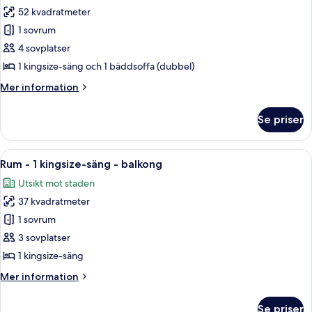
med
52 kvadratmeter
för
bäddsoffa
Svit
1 sovrum
-
4 sovplatser
1
1 kingsize-säng och 1 bäddsoffa (dubbel)
sovrum
Mer
Mer information
information
om
Se priser
Svit
-
1
Öppna
Ett hotellrum med en stor säng, ett sk
6
sovrum
Rum - 1 kingsize-säng - balkong
alla
Utsikt mot staden
foton
37 kvadratmeter
för
Rum
1 sovrum
-
3 sovplatser
1
1 kingsize-säng
kingsize-
Mer
Mer information
säng
information
-
om
Se priser