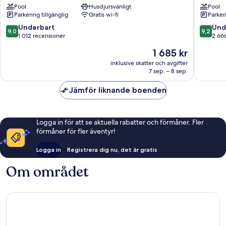
Pool
Husdjursvänligt
Pool
Toronto
Hotel
Parkering tillgänglig
Gratis wi-fi
Parkeri
centrum
Toronto
centrum
9.0
9.2
Underbart
Und
9,0
9,2
av
av
1 012 recensioner
2 66
10,
10,
Priset
1 685 kr
Underbart,
Underba
är
1 012 recensioner
2 666 re
inklusive skatter och avgifter
1 685 kr
7 sep. – 8 sep.
Jämför liknande boenden
Logga in för att se aktuella rabatter och förmåner. Fler
förmåner för fler äventyr!
Logga in
Registrera dig nu, det är gratis
Om området