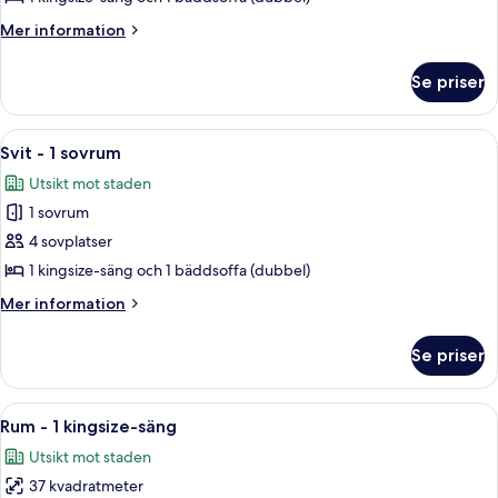
-
Mer
Mer information
1
information
om
kingsize-
Se priser
Rum
säng
-
med
1
Öppna
Ett hotellrum med en grå soffa, ett s
8
bäddsoffa
kingsize-
Svit - 1 sovrum
alla
säng
-
Utsikt mot staden
med
foton
hörn
bäddsoffa
1 sovrum
för
-
Svit
4 sovplatser
hörn
-
1 kingsize-säng och 1 bäddsoffa (dubbel)
1
Mer
Mer information
sovrum
information
om
Se priser
Svit
-
1
Öppna
Ett hotellrum med en stor säng, ett sk
9
sovrum
Rum - 1 kingsize-säng
alla
Utsikt mot staden
foton
37 kvadratmeter
för