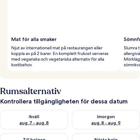
Mat för alla smaker
Sömnfr
Njut av internationell mat på restaurangen eller
Slumra 
koppla av på 2 barer. En komplett frukost serveras
allergi
med veganska och vegetariska alternativ för alla
Mörkläg
kostbehov.
sömnkval
Rumsalternativ
Kontrollera tillgängligheten för dessa datum
Kontrollera tillgängligheten för ikväll aug. 7 - aug. 8
Kontrollera tillgängligheten f
Ikväll
Imorgon
aug. 7 - aug. 8
aug. 8 - aug. 9
Kontrollera tillgängligheten för den här helgen aug. 7 - aug. 9
Kontrollera tillgängligheten fö
Till helgen
Nästa helg