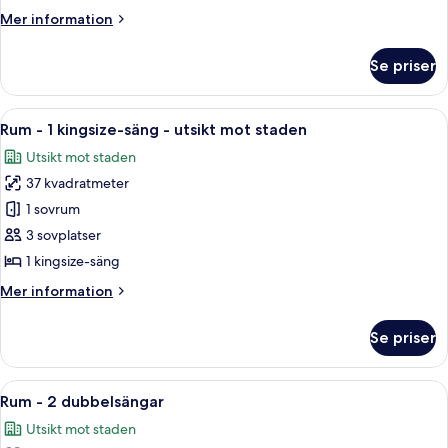
-
Mer
Mer information
1
information
sovrum
om
Se priser
Svit
-
Executive
utsikt
-
Öppna
Ett hotellrum med en stor säng, en sof
mot
7
1
Rum - 1 kingsize-säng - utsikt mot staden
alla
sovrum
staden
Utsikt mot staden
-
foton
utsikt
37 kvadratmeter
för
mot
Rum
1 sovrum
staden
-
3 sovplatser
1
1 kingsize-säng
kingsize-
Mer
Mer information
säng
information
-
om
Se priser
Rum
utsikt
-
mot
1
Öppna
Ett hotellrum med en säng, ett skrivbor
staden
6
kingsize-
Rum - 2 dubbelsängar
alla
säng
Utsikt mot staden
-
foton