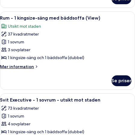
Rum
balkong
-
1
Öppna
Ett hotellrum med en stor säng, ett skr
7
kingsize-
Rum - 1 kingsize-säng med bäddsoffa (View)
alla
säng
Utsikt mot staden
-
foton
balkong
37 kvadratmeter
för
Rum
1 sovrum
-
3 sovplatser
1
1 kingsize-säng och 1 bäddsoffa (dubbel)
kingsize-
Mer
Mer information
säng
information
med
om
Se priser
Rum
bäddsoffa
-
(View)
1
Öppna
Ett hotellrum med en soffa, en fåtölj oc
7
kingsize-
Svit Executive - 1 sovrum - utsikt mot staden
alla
säng
73 kvadratmeter
med
foton
bäddsoffa
1 sovrum
för
(View)
Svit
4 sovplatser
Executive
1 kingsize-säng och 1 bäddsoffa (dubbel)