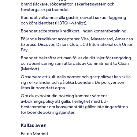
brandsläckare, rökdetektor, säkerhetssystem och
fönstergaller på boendet.
Boendet välkomnar alla gäster, oavsett sexuell läggning
och könsidentitet (HBTQ+-vänligt).
Boendet accepterar kreditkort. Ingen kontantbetalning.
Följande kreditkort accepteras: Visa, Mastercard, American
Express, Discover, Diners Club, JCB International och Union
Pay.
Boendet bekräftar att man följer de riktlinjer för rengöring
och desinficering som utfärdats av Commitment to Clean
(Marriott).
Observera att kulturella normer och gästpolicyer kan skilja
sig i olika länder och på olika boenden. De policyer som
listas är boendets egna.
Om du avbokar din bokning kommer värdens
avbokningspolicy att gälla. I enlighet med EU-
bestämmelser om konsumenträtt gäller inte ångerrätten
för boendebokningstjänster.
Kallas även
Eaton Marriott