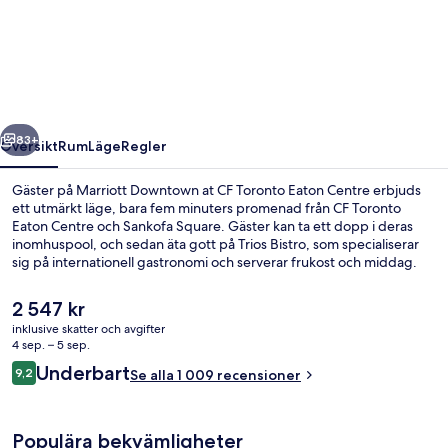
Downtown
at
CF
Toronto
Eaton
regående
Nästa
Centre
83+
Översikt
Rum
Läge
Regler
Gäster på Marriott Downtown at CF Toronto Eaton Centre erbjuds
ett utmärkt läge, bara fem minuters promenad från CF Toronto
Eaton Centre och Sankofa Square. Gäster kan ta ett dopp i deras
inomhuspool, och sedan äta gott på Trios Bistro, som specialiserar
sig på internationell gastronomi och serverar frukost och middag.
Det finns även 2 barer/lounger, ett dygnet runt-öppet fitnesscenter
och ett fitnesscenter. Den hjälpsamma personalen och det centrala
Det
2 547 kr
läget brukar uppskattas av våra resenärer. Kollektivtrafik finns i
nuvarande
inklusive skatter och avgifter
närheten. Det är bara några steg till Dundas St West At Bay St Stop
priset
4 sep. – 5 sep.
och till Dundas St West At Chestnut St Stop tar det 4 minuter att gå.
2 barer/lounger
är
Recensioner
Underbart
9,2
Se alla 1 009 recensioner
2 547 kr
9,2 av 10,
Populära bekvämligheter