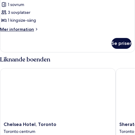
Rum
1 sovrum
-
3 sovplatser
1
1 kingsize-säng
kingsize-
Mer
Mer information
säng
information
om
Se priser
Rum
-
1
Liknande boenden
kingsize-
säng
Chelsea Hotel, Toronto
Sheraton
Chelsea
Sherato
Chelsea Hotel, Toronto
Sherat
Hotel,
Centre
Toronto centrum
Toronto
Toronto
Toronto