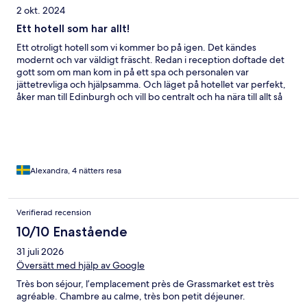
2 okt. 2024
Ett hotell som har allt!
Ett otroligt hotell som vi kommer bo på igen. Det kändes
modernt och var väldigt fräscht. Redan i reception doftade det
gott som om man kom in på ett spa och personalen var
jättetrevliga och hjälpsamma. Och läget på hotellet var perfekt,
åker man till Edinburgh och vill bo centralt och ha nära till allt så
var detta bra då det låg precis nedanför slottet och i närheten av
Victoria street. På rummet fanns allt man kunde tänka sig
behöva, till och med ett paraply. Den lilla köket hade en
brödrost, vattenkokare, espressomaskin, spisplatta och kylskåp.
Vi saknade ingenting. Men var man hungrig och inte orkade
laga något eller ta sig ut på stan gick det att beställa t.ex.
Alexandra, 4 nätters resa
flatbread till rummet som var över förväntan! Kommer
rekommendera detta till alla vi känner som funderar på att åka till
Edinburgh!
Verifierad recension
10/10 Enastående
31 juli 2026
Översätt med hjälp av Google
Très bon séjour, l’emplacement près de Grassmarket est très
agréable. Chambre au calme, très bon petit déjeuner.