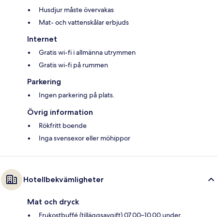
Husdjur måste övervakas
Mat- och vattenskålar erbjuds
Internet
Gratis wi-fi i allmänna utrymmen
Gratis wi-fi på rummen
Parkering
Ingen parkering på plats.
Övrig information
Rökfritt boende
Inga svensexor eller möhippor
Hotellbekvämligheter
Mat och dryck
Frukostbuffé (tilläggsavgift) 07.00–10.00 under