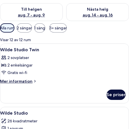
Kontrollera tillgängligheten för den här helgen aug. 7 - aug. 9
Kontrollera tillgängligheten fö
Till helgen
Nästa helg
aug. 7 - aug. 9
aug. 14 - aug. 16
Tillgängliga
Alla rum
2 sängar
1 säng
3+ sängar
filter
för
Visar 12 av 12 rum
rum
Öppna
Minibar, ljudisolering, strykjärn/stry
6
Wilde Studio Twin
alla
2 sovplatser
foton
2 enkelsängar
för
Wilde
Gratis wi-fi
Studio
Mer
Mer information
Twin
information
om
Se priser
Wilde
Studio
Twin
Öppna
Ett modernt hotellrum med en stor sä
12
Wilde Studio
alla
26 kvadratmeter
foton
1 sovrum