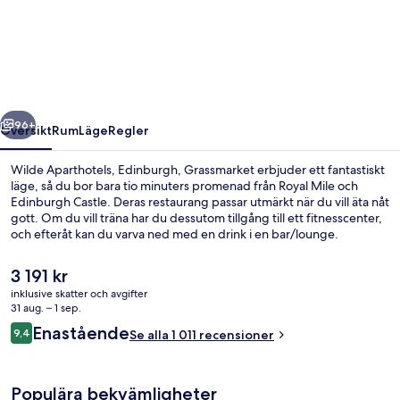
Aparthotels,
Edinburgh,
Grassmarket
regående
Nästa
96+
Översikt
Rum
Läge
Regler
Wilde Aparthotels, Edinburgh, Grassmarket erbjuder ett fantastiskt
läge, så du bor bara tio minuters promenad från Royal Mile och
Edinburgh Castle. Deras restaurang passar utmärkt när du vill äta nåt
gott. Om du vill träna har du dessutom tillgång till ett fitnesscenter,
och efteråt kan du varva ned med en drink i en bar/lounge.
Dessutom ligger Princes Street Gardens och St. Giles' Cathedral
bara tio minuters promenad härifrån. Andra resenärer uppskattar
Det
3 191 kr
den hjälpsamma personalen och läget. Kollektivtrafik finns i
nuvarande
inklusive skatter och avgifter
närheten. Till Princes Street spårvagnshållplats är det inte mer än 12
priset
31 aug. – 1 sep.
minuters promenad.
Frukostbuffé varje dag mot avgift
är
Recensioner
Enastående
9,4
Se alla 1 011 recensioner
3 191 kr
9,4 av 10,
Populära bekvämligheter