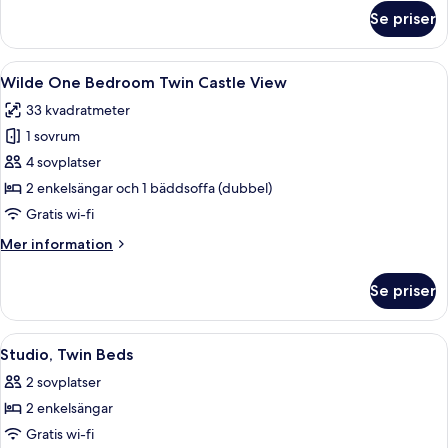
om
Se priser
Wilde
Studio
Castle
Öppna
Ett hotellrum med två sängar, ett fö
5
view
Wilde One Bedroom Twin Castle View
alla
33 kvadratmeter
foton
1 sovrum
för
Wilde
4 sovplatser
One
2 enkelsängar och 1 bäddsoffa (dubbel)
Bedroom
Gratis wi-fi
Twin
Mer
Mer information
Castle
information
View
om
Se priser
Wilde
One
Bedroom
Öppna
Minibar, ljudisolering, strykjärn/stry
33
Twin
Studio, Twin Beds
alla
Castle
2 sovplatser
View
foton
2 enkelsängar
för
Studio,
Gratis wi-fi