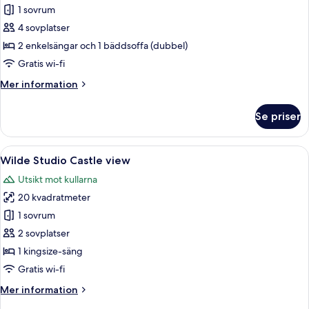
1 sovrum
för
Wilde
4 sovplatser
One
2 enkelsängar och 1 bäddsoffa (dubbel)
Bedroom
Gratis wi-fi
Twin
Mer
Mer information
information
om
Se priser
Wilde
One
Bedroom
Öppna
Ett modernt hotellrum med en stor sän
7
Twin
Wilde Studio Castle view
alla
Utsikt mot kullarna
foton
20 kvadratmeter
för
Wilde
1 sovrum
Studio
2 sovplatser
Castle
1 kingsize-säng
view
Gratis wi-fi
Mer
Mer information
information