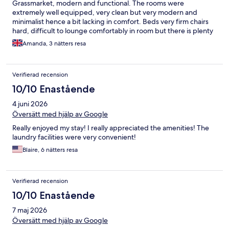
Grassmarket, modern and functional. The rooms were
extremely well equipped, very clean but very modern and
minimalist hence a bit lacking in comfort. Beds very firm chairs
hard, difficult to lounge comfortably in room but there is plenty
of seating in the lobby.
Amanda, 3 nätters resa
Verifierad recension
10/10 Enastående
4 juni 2026
Översätt med hjälp av Google
Really enjoyed my stay! I really appreciated the amenities! The
laundry facilities were very convenient!
Blaire, 6 nätters resa
Verifierad recension
10/10 Enastående
7 maj 2026
Översätt med hjälp av Google