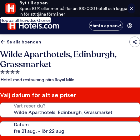
Byt till appen
Spara 10 % eller mer på fler än 100 000 hotell och logga
in för att tjäna förmåner
Hoppa till huvudsektionen
Hämta appen
Se alla boenden
Wilde Aparthotels, Edinburgh,
Grassmarket
4.0-
stjärnigt
Hotell med restaurang nära Royal Mile
boende
Välj datum för att se priser
Vart reser du?
Datum