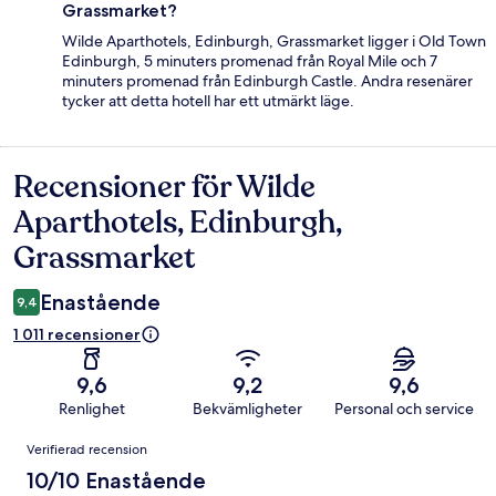
Grassmarket?
Wilde Aparthotels, Edinburgh, Grassmarket ligger i Old Town
Edinburgh, 5 minuters promenad från Royal Mile och 7
minuters promenad från Edinburgh Castle. Andra resenärer
tycker att detta hotell har ett utmärkt läge.
Recensioner för Wilde
Recensioner
Aparthotels, Edinburgh,
Grassmarket
Enastående
9,4
1 011 recensioner
9,6
9,2
9,6
Renlighet
Bekvämligheter
Personal och service
Recensioner
Verifierad recension
10/10 Enastående