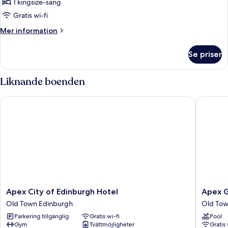
1 kingsize-säng
för
Accessible
Gratis wi-fi
Studio
Mer
Mer information
information
om
Se priser
Accessible
Studio
Liknande boenden
Apex City of Edinburgh Hotel
Apex Gra
Apex
Apex
Apex City of Edinburgh Hotel
Apex G
City
Grassma
Old Town Edinburgh
Old Tow
of
Hotel
Parkering tillgänglig
Gratis wi-fi
Pool
Edinburgh
Old
Gym
Tvättmöjligheter
Gratis 
Hotel
Town