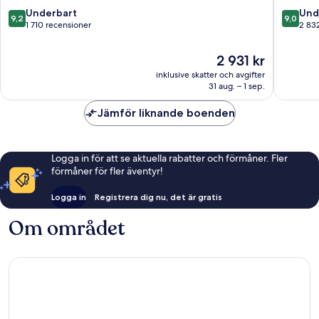
Old
Edinbur
9.2
9.0
Underbart
Und
9,2
9,0
Town
av
av
1 710 recensioner
2 83
Edinburgh
10,
10,
Underbart,
Underba
Priset
2 931 kr
1 710 recensioner
2 832 re
är
inklusive skatter och avgifter
2 931 kr
31 aug. – 1 sep.
Jämför liknande boenden
Logga in för att se aktuella rabatter och förmåner. Fler
förmåner för fler äventyr!
Logga in
Registrera dig nu, det är gratis
Om området