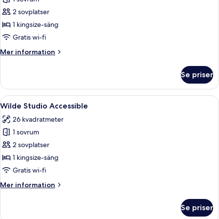
för
Wilde
2 sovplatser
Studio
1 kingsize-säng
Gratis wi-fi
Mer
Mer information
information
om
Se priser
Wilde
Studio
Öppna
Ett modernt sovrum med en stor säng, en
10
Wilde Studio Accessible
alla
26 kvadratmeter
foton
1 sovrum
för
Wilde
2 sovplatser
Studio
1 kingsize-säng
Accessible
Gratis wi-fi
Mer
Mer information
information
om
Se priser
Wilde