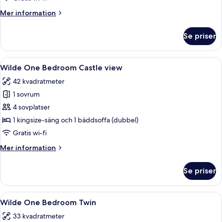
Mer
Mer information
information
om
Se priser
Wilde
Two-
Bedroom
Öppna
Ett modernt vardagsrum med ett stort
10
Wilde One Bedroom Castle view
alla
42 kvadratmeter
foton
1 sovrum
för
Wilde
4 sovplatser
One
1 kingsize-säng och 1 bäddsoffa (dubbel)
Bedroom
Gratis wi-fi
Castle
Mer
Mer information
view
information
om
Se priser
Wilde
One
Bedroom
Öppna
Ett modernt vardagsrum med en grön 
12
Castle
Wilde One Bedroom Twin
alla
view
33 kvadratmeter
foton