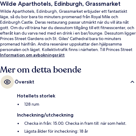
Wilde Aparthotels, Edinburgh, Grassmarket
Wilde Aparthotels, Edinburgh, Grassmarket erbjuder ett fantastiskt
läge, så du bor bara tio minuters promenad från Royal Mile och
Edinburgh Castle. Deras restaurang passar utmärkt när du vill äta nåt
gott. Om du vill träna har du dessutom tillgång till ett fitnesscenter, och
efteråt kan du varva ned med en drink i en bar/lounge. Dessutom ligger
Princes Street Gardens och St. Giles' Cathedral bara tio minuters
promenad härifrån. Andra resenärer uppskattar den hjälpsamma
personalen och läget. Kollektivtrafik finns i närheten. Till Princes Street
spårvagnshållplats är det inte mer än 12 minuters promenad.
Information om avbokningsrätt
Mer om detta boende
Översikt
Hotellets storlek
128 rum
Incheckning/utcheckning
Checka in från: 15.00. Checka in fram till: när som helst.
Lägsta ålder för incheckning: 18 år