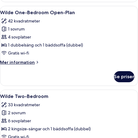
Studio
Accessible
Öppna
Ett modernt vardagsrum med en platt-T
12
Wilde One-Bedroom Open-Plan
alla
42 kvadratmeter
foton
1 sovrum
för
Wilde
4 sovplatser
One-
1 dubbelsäng och 1 bäddsoffa (dubbel)
Bedroom
Gratis wi-fi
Open-
Mer
Mer information
Plan
information
om
Se priser
Wilde
One-
Bedroom
Öppna
Wilde Two-Bedroom | Vardagsrum | 42-
15
Open-
Wilde Two-Bedroom
alla
Plan
33 kvadratmeter
foton
2 sovrum
för
Wilde
6 sovplatser
Two-
2 kingsize-sängar och 1 bäddsoffa (dubbel)
Bedroom
Gratis wi-fi