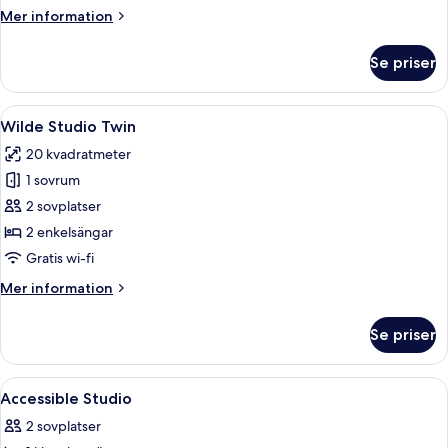
Twin
Mer
Mer information
Beds
information
om
Se priser
Studio,
Twin
Beds
Öppna
Ett hotellrum med två sängar, en gard
6
Wilde Studio Twin
alla
20 kvadratmeter
foton
1 sovrum
för
Wilde
2 sovplatser
Studio
2 enkelsängar
Twin
Gratis wi-fi
Mer
Mer information
information
om
Se priser
Wilde
Studio
Twin
Öppna
Minibar, ljudisolering, strykjärn/stry
8
Accessible Studio
alla
2 sovplatser
foton