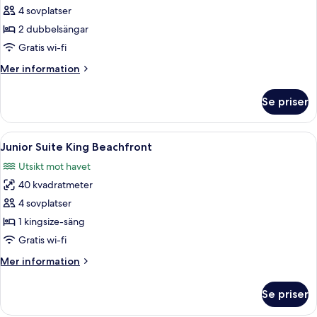
Junior
4 sovplatser
Suite
2 dubbelsängar
Double
Gratis wi-fi
Beachfront
Mer
Mer information
information
om
Se priser
Junior
Suite
Double
Öppna
Ett modernt hotellrum med en säng, en 
3
Beachfront
Junior Suite King Beachfront
alla
Utsikt mot havet
foton
40 kvadratmeter
för
Junior
4 sovplatser
Suite
1 kingsize-säng
King
Gratis wi-fi
Beachfront
Mer
Mer information
information
om
Se priser
Junior
Suite