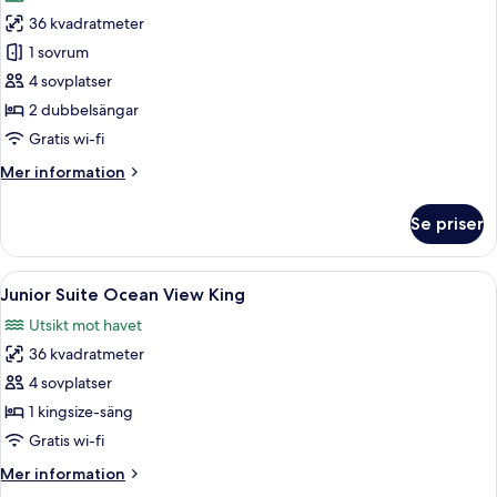
foton
36 kvadratmeter
för
Standard
1 sovrum
Double
4 sovplatser
Bed
2 dubbelsängar
Gratis wi-fi
Mer
Mer information
information
om
Se priser
Standard
Double
Bed
Öppna
Sängtillbehör av högsta kvalitet och g
4
Junior Suite Ocean View King
alla
Utsikt mot havet
foton
36 kvadratmeter
för
Junior
4 sovplatser
Suite
1 kingsize-säng
Ocean
Gratis wi-fi
View
Mer
Mer information
King
information