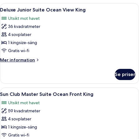
King
Öppna
Ett hotellrum med en säng, en soffa, e
3
Beachfront
Deluxe Junior Suite Ocean View King
alla
Utsikt mot havet
foton
36 kvadratmeter
för
Deluxe
4 sovplatser
Junior
1 kingsize-säng
Suite
Gratis wi-fi
Ocean
Mer
Mer information
View
information
King
om
Se priser
Deluxe
Junior
Suite
Öppna
Sun Club Master Suite Ocean Front Kin
8
Ocean
Sun Club Master Suite Ocean Front King
alla
View
Utsikt mot havet
King
foton
59 kvadratmeter
för
Sun
4 sovplatser
Club
1 kingsize-säng
Master
Gratis wi-fi