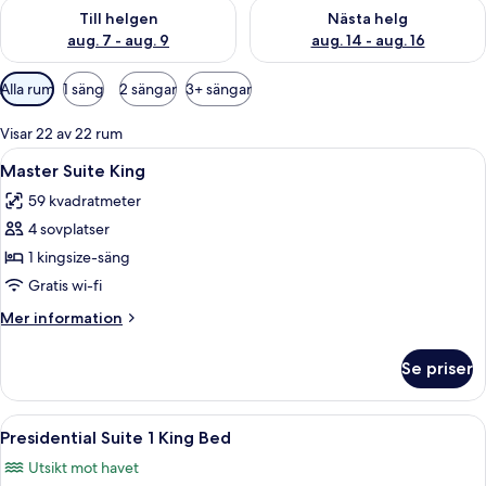
Kontrollera tillgängligheten för den här helgen aug. 7 - aug. 9
Kontrollera tillgängligheten fö
Till helgen
Nästa helg
aug. 7 - aug. 9
aug. 14 - aug. 16
Tillgängliga
Alla rum
1 säng
2 sängar
3+ sängar
filter
för
Visar 22 av 22 rum
rum
Öppna
Ett modernt hotellrum med en stor sän
4
Master Suite King
alla
59 kvadratmeter
foton
4 sovplatser
för
Master
1 kingsize-säng
Suite
Gratis wi-fi
King
Mer
Mer information
information
om
Se priser
Master
Suite
King
Öppna
Ett rymligt hotellrum med en stor sän
4
Presidential Suite 1 King Bed
alla
Utsikt mot havet
foton