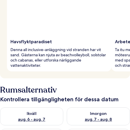
Havsflyktparadiset
Arbete
Denna all inclusive-anläggning vid stranden har vit
Ta itu m
sand. Gästerna kan njuta av beachvolleyboll, solstolar
mötesru
och cabanas, eller utforska närliggande
med spa
vattenaktiviteter.
och stra
Rumsalternativ
Kontrollera tillgängligheten för dessa datum
Kontrollera tillgängligheten för ikväll aug. 6 - aug. 7
Kontrollera tillgängligheten f
Ikväll
Imorgon
aug. 6 - aug. 7
aug. 7 - aug. 8