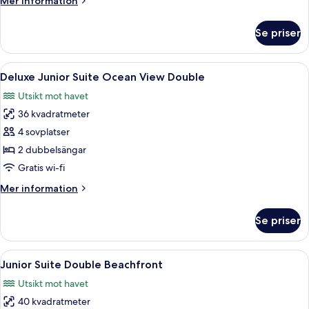
Mer information
Lagoonview
information
om
Se priser
Deluxe
Junior
Suite
Öppna
Ett hotellrum med en stor säng, ett skr
6
King
Deluxe Junior Suite Ocean View Double
alla
Lagoonview
Utsikt mot havet
foton
36 kvadratmeter
för
Deluxe
4 sovplatser
Junior
2 dubbelsängar
Suite
Gratis wi-fi
Ocean
Mer
Mer information
View
information
Double
om
Se priser
Deluxe
Junior
Suite
Öppna
Ett hotellrum med två sängar, en TV, 
4
Ocean
Junior Suite Double Beachfront
alla
View
Utsikt mot havet
Double
foton
40 kvadratmeter
för