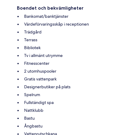
Boendet och bekvämligheter
Bankomat/banktjänster
Värdeförvaringsskåp i receptionen
Trädgård
Terrass
Bibliotek
Tv i allmänt utrymme
Fitnesscenter
2 utomhuspooler
Gratis vattenpark
Designerbutiker på plats
Spelrum
Fullständigt spa
Nattklubb
Bastu
Ångbastu
Vattenrutschkana