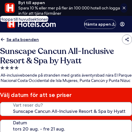
Byt till appen
Spara 10 % eller mer på fler än 100 000 hotell och logga
in för att tjäna förmåner
Hoppa till huvudsektionen
Hämta appen
Se alla boenden
Sunscape Cancun All-Inclusive
Resort & Spa by Hyatt
4.0-
stjärnigt
All-inclusiveboende på stranden med gratis äventyrsbad nära El Parque
boende
Nacional Costa Occidental de Isla Mujeres, Punta Cancún y Punta Nizuc
Välj datum för att se priser
Vart reser du?
Datum