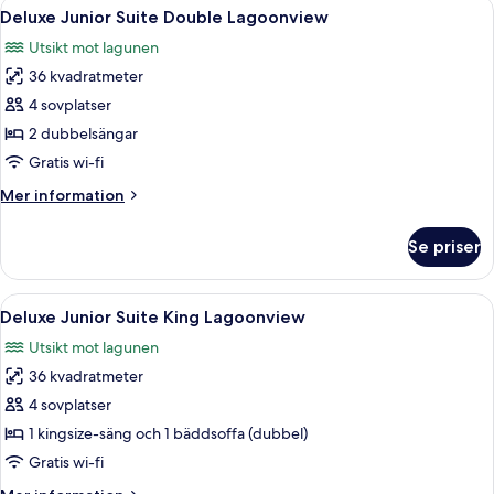
Öppna
Ett hotellrum med två sängar, ett nat
4
King
Deluxe Junior Suite Double Lagoonview
alla
Bunk
Utsikt mot lagunen
and
foton
Trundle
36 kvadratmeter
för
Bed
Deluxe
4 sovplatser
Junior
2 dubbelsängar
Suite
Gratis wi-fi
Double
Mer
Mer information
Lagoonview
information
om
Se priser
Deluxe
Junior
Suite
Öppna
Ett hotellrum med en säng, en soffa, e
5
Double
Deluxe Junior Suite King Lagoonview
alla
Lagoonview
Utsikt mot lagunen
foton
36 kvadratmeter
för
Deluxe
4 sovplatser
Junior
1 kingsize-säng och 1 bäddsoffa (dubbel)
Suite
Gratis wi-fi
King
Mer