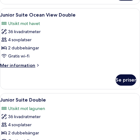
Suite
Ocean
Öppna
Ett hotellrum med två sängar, var oc
5
Front
Junior Suite Ocean View Double
alla
King
Utsikt mot havet
foton
36 kvadratmeter
för
Junior
4 sovplatser
Suite
2 dubbelsängar
Ocean
Gratis wi-fi
View
Mer
Mer information
Double
information
om
Se priser
Junior
Suite
Ocean
Öppna
Ett hotellrum med två sängar, ett na
3
View
Junior Suite Double
alla
Double
Utsikt mot lagunen
foton
36 kvadratmeter
för
Junior
4 sovplatser
Suite
2 dubbelsängar
Double