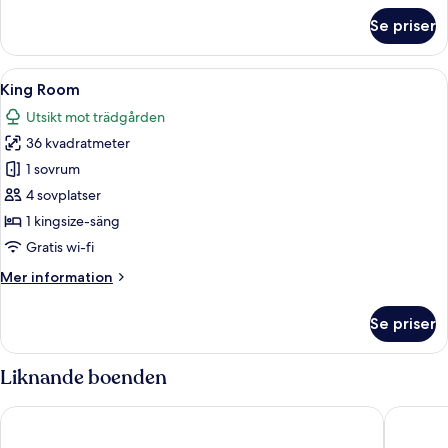
om
Se priser
Junior
Suite
Ocean
Öppna
Ett modernt hotellrum med en stor sän
3
View
King Room
alla
King
Utsikt mot trädgården
foton
36 kvadratmeter
för
King
1 sovrum
Room
4 sovplatser
1 kingsize-säng
Gratis wi-fi
Mer
Mer information
information
om
Se priser
King
Room
Liknande boenden
Wyndham Grand Cancun All Inclusive Resort & Villas
Oleo Can