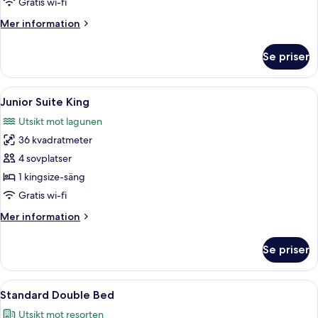
Gratis wi-fi
Mer
Mer information
information
om
Se priser
Junior
Suite
Double
Öppna
Ett hotellrum med en stor säng, en takf
3
Junior Suite King
alla
Utsikt mot lagunen
foton
36 kvadratmeter
för
Junior
4 sovplatser
Suite
1 kingsize-säng
King
Gratis wi-fi
Mer
Mer information
information
om
Se priser
Junior
Suite
King
Öppna
Ett hotellrum med två sängar, en takfl
3
Standard Double Bed
alla
Utsikt mot resorten