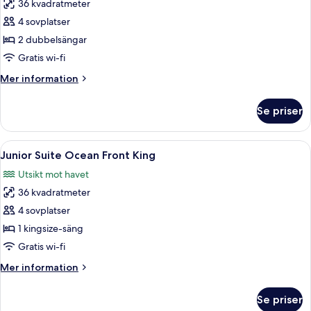
36 kvadratmeter
för
Junior
4 sovplatser
Suite
2 dubbelsängar
Ocean
Gratis wi-fi
Front
Mer
Mer information
Double
information
om
Se priser
Junior
Suite
Ocean
Öppna
Ett hotellrum med en säng, en soffa, e
4
Front
Junior Suite Ocean Front King
alla
Double
Utsikt mot havet
foton
36 kvadratmeter
för
Junior
4 sovplatser
Suite
1 kingsize-säng
Ocean
Gratis wi-fi
Front
Mer
Mer information
King
information
om
Se priser
Junior