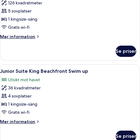
126 kvadratmeter
för
Presidential
5 sovplatser
Suite
1 kingsize-säng
1
Gratis wi-fi
King
Mer
Mer information
Bed
information
om
Se priser
Presidential
Suite
1
Öppna
Ett par i en pool med utsikt över have
4
King
Junior Suite King Beachfront Swim up
alla
Bed
Utsikt mot havet
foton
36 kvadratmeter
för
Junior
4 sovplatser
Suite
1 kingsize-säng
King
Gratis wi-fi
Beachfront
Mer
Mer information
Swim
information
up
om
Se priser
Junior