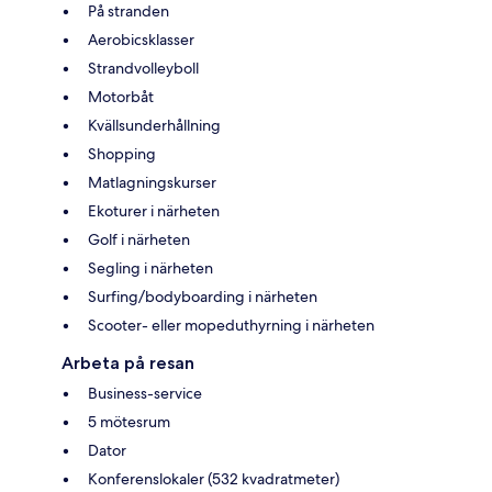
På stranden
Aerobicsklasser
Strandvolleyboll
Motorbåt
Kvällsunderhållning
Shopping
Matlagningskurser
Ekoturer i närheten
Golf i närheten
Segling i närheten
Surfing/bodyboarding i närheten
Scooter- eller mopeduthyrning i närheten
Arbeta på resan
Business-service
5 mötesrum
Dator
Konferenslokaler (532 kvadratmeter)