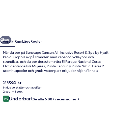
Cancun
All-
Inclusive
Resort
&
regående
Nästa
Spa
160+
Översikt
Rum
Läge
Regler
by
När du bor på Sunscape Cancun All-Inclusive Resort & Spa by Hyatt
Hyatt
kan du koppla av på stranden med cabanor, volleyboll och
strandbar, och du bor dessutom nära El Parque Nacional Costa
Occidental de Isla Mujeres, Punta Cancún y Punta Nizuc. Deras 2
utomhuspooler och gratis vattenpark erbjuder nöjen för hela
familjen, och gäster på jakt efter avkoppling kan unna sig
djupmassage, hydroterapi och reflexologi på deras spa. Casa de
Det
2 934 kr
Rosa specialiserar sig på mexikanska köket och är en av 10
nuvarande
inklusive skatter och avgifter
restauranger och 3 barer/lounger. Detta boende med all-inclusive
priset
2 sep. – 3 sep.
erbjuder även gäster tillgång till en nattklubb, en gratis barnklubb
Utsikt från luften
är
Recensioner
och en bar vid poolen. Poolen och den hjälpsamma personalen
Underbart
9,0
Se alla 6 887 recensioner
2 934 kr
9,0 av 10,
brukar uppskattas av våra resenärer.