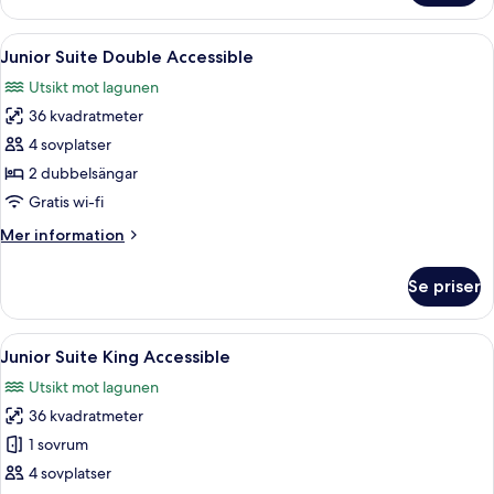
Suite
King
Öppna
Ett hotellrum med två sängar, ett na
1
Beachfront
Junior Suite Double Accessible
alla
Swim
Utsikt mot lagunen
up
foton
36 kvadratmeter
för
Junior
4 sovplatser
Suite
2 dubbelsängar
Double
Gratis wi-fi
Accessible
Mer
Mer information
information
om
Se priser
Junior
Suite
Double
Öppna
Ett modernt hotellrum med en stor sän
1
Accessible
Junior Suite King Accessible
alla
Utsikt mot lagunen
foton
36 kvadratmeter
för
Junior
1 sovrum
Suite
4 sovplatser