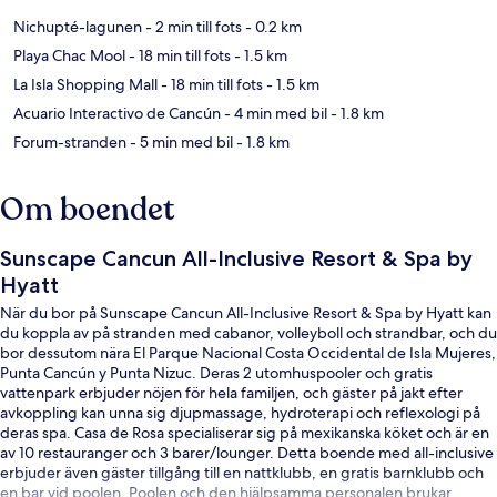
Nichupté-lagunen
- 2 min till fots
- 0.2 km
Playa Chac Mool
- 18 min till fots
- 1.5 km
La Isla Shopping Mall
- 18 min till fots
- 1.5 km
Acuario Interactivo de Cancún
- 4 min med bil
- 1.8 km
Forum-stranden
- 5 min med bil
- 1.8 km
Om boendet
Sunscape Cancun All-Inclusive Resort & Spa by
Hyatt
När du bor på Sunscape Cancun All-Inclusive Resort & Spa by Hyatt kan
du koppla av på stranden med cabanor, volleyboll och strandbar, och du
bor dessutom nära El Parque Nacional Costa Occidental de Isla Mujeres,
Punta Cancún y Punta Nizuc. Deras 2 utomhuspooler och gratis
vattenpark erbjuder nöjen för hela familjen, och gäster på jakt efter
avkoppling kan unna sig djupmassage, hydroterapi och reflexologi på
deras spa. Casa de Rosa specialiserar sig på mexikanska köket och är en
av 10 restauranger och 3 barer/lounger. Detta boende med all-inclusive
erbjuder även gäster tillgång till en nattklubb, en gratis barnklubb och
en bar vid poolen. Poolen och den hjälpsamma personalen brukar