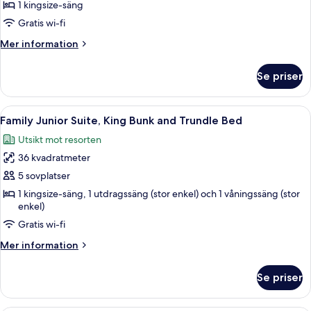
King
1 kingsize-säng
Accessible
Gratis wi-fi
Mer
Mer information
information
om
Se priser
Junior
Suite
King
Öppna
Ett hotellrum med en stor säng, en tak
4
Accessible
Family Junior Suite, King Bunk and Trundle Bed
alla
Utsikt mot resorten
foton
36 kvadratmeter
för
Family
5 sovplatser
Junior
1 kingsize-säng, 1 utdragssäng (stor enkel) och 1 våningssäng (stor
enkel)
Suite,
King
Gratis wi-fi
Bunk
Mer
Mer information
and
information
om
Trundle
Se priser
Family
Bed
Junior
Suite,