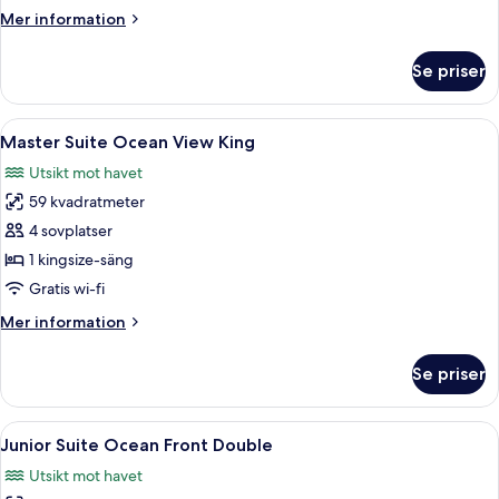
Suite
Mer
Mer information
Ocean
information
Front
om
Se priser
Sun
King
Club
Master
Öppna
Sängtillbehör av högsta kvalitet och g
4
Suite
Master Suite Ocean View King
alla
Ocean
Utsikt mot havet
Front
foton
King
59 kvadratmeter
för
Master
4 sovplatser
Suite
1 kingsize-säng
Ocean
Gratis wi-fi
View
Mer
Mer information
King
information
om
Se priser
Master
Suite
Ocean
Öppna
Ett hotellrum med två sängar, var oc
3
View
Junior Suite Ocean Front Double
alla
King
Utsikt mot havet
foton