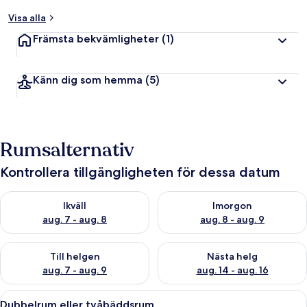
Visa alla
Främsta bekvämligheter
(1)
Känn dig som hemma
(5)
Rumsalternativ
Kontrollera tillgängligheten för dessa datum
Kontrollera tillgängligheten för ikväll aug. 7 - aug. 8
Kontrollera tillgängligheten f
Ikväll
Imorgon
aug. 7 - aug. 8
aug. 8 - aug. 9
Kontrollera tillgängligheten för den här helgen aug. 7 - aug. 9
Kontrollera tillgängligheten fö
Till helgen
Nästa helg
aug. 7 - aug. 9
aug. 14 - aug. 16
Öppna
Ett hotellrum med en säng, två sängbor
15
Dubbelrum eller tvåbäddsrum