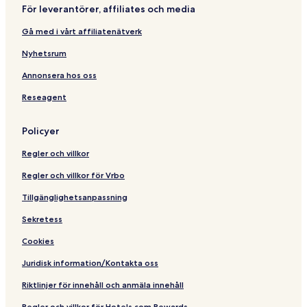
m
l
r
i
För leverantörer, affiliates och media
b
,
i
A
a
M
e
i
Gå med i vårt affiliatenätverk
i
u
s
r
m
b
p
Nyhetsrum
b
y
o
a
M
r
Annonsera hos oss
i
a
t
Reseagent
r
-
r
A
i
t
Policyer
o
A
t
r
Regler och villkor
t
r
i
Regler och villkor för Vrbo
v
a
Tillgänglighetsanpassning
l
Sekretess
s
Cookies
Juridisk information/Kontakta oss
Riktlinjer för innehåll och anmäla innehåll
Regler och villkor för Hotels.com Rewards