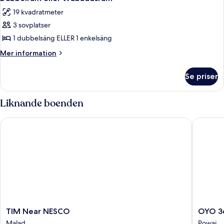
alla
19 kvadratmeter
foton
3 sovplatser
för
Dubbelrum
1 dubbelsäng ELLER 1 enkelsäng
eller
Mer
Mer information
tvåbäddsrum
information
om
Se priser
Dubbelrum
eller
tvåbäddsrum
Liknande boenden
TIM Near NESCO
OYO 361
TIM
OYO
TIM Near NESCO
OYO 3
Near
361
Malad
Powai