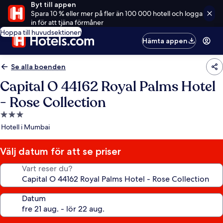
Byt till appen
Spara 10 % eller mer på fler än 100 000 hotell och logga
in för att tjäna förmåner
Hoppa till huvudsektionen
Hämta appen
Se alla boenden
Capital O 44162 Royal Palms Hotel
- Rose Collection
3.0-
stjärnigt
Hotell i Mumbai
boende
Välj datum för att se priser
Vart reser du?
Datum