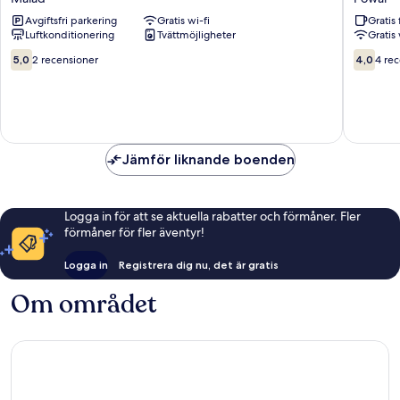
NESCO
Apartme
Avgiftsfri parkering
Gratis wi-fi
Gratis 
Malad
Powai
Luftkonditionering
Tvättmöjligheter
Gratis 
Powai
5.0
4.0
5,0
2 recensioner
4,0
4 re
av
av
10,
10,
2 recensioner
4 recens
Jämför liknande boenden
Logga in för att se aktuella rabatter och förmåner. Fler
förmåner för fler äventyr!
Logga in
Registrera dig nu, det är gratis
Om området