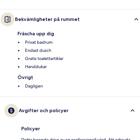
Bekvämligheter på rummet
Fräscha upp dig
Privat badrum
Endast dusch
Gratis toalettartiklar
Handdukar
Övrigt
Dagligen
Avgifter och policyer
Policyer
Detta boende drivs av en professionell värd. Att erbjuda