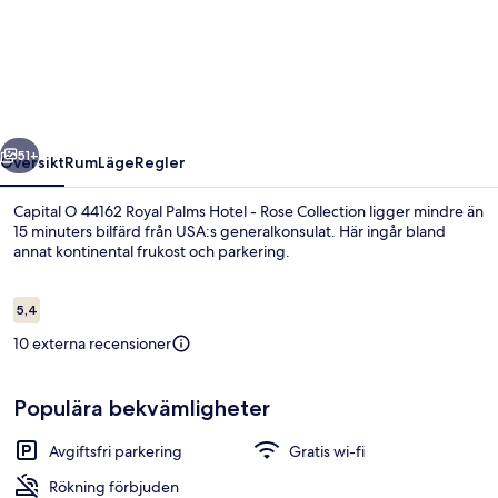
O
44162
Royal
Palms
Hotel
regående
Nästa
-
51+
Översikt
Rum
Läge
Regler
Rose
Capital O 44162 Royal Palms Hotel - Rose Collection ligger mindre än
Collection
15 minuters bilfärd från USA:s generalkonsulat. Här ingår bland
annat kontinental frukost och parkering.
Recensioner
5,4
5,4 av 10,
10 externa recensioner
Restaurang
Populära bekvämligheter
Avgiftsfri parkering
Gratis wi-fi
Rökning förbjuden