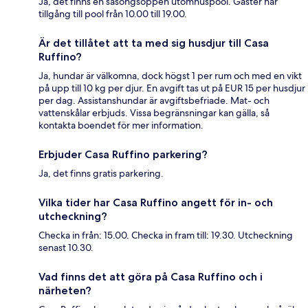
Ja, det finns en säsongsöppen utomhuspool. Gäster har
tillgång till pool från 10.00 till 19.00.
Är det tillåtet att ta med sig husdjur till Casa
Ruffino?
Ja, hundar är välkomna, dock högst 1 per rum och med en vikt
på upp till 10 kg per djur. En avgift tas ut på EUR 15 per husdjur
per dag. Assistanshundar är avgiftsbefriade. Mat- och
vattenskålar erbjuds. Vissa begränsningar kan gälla, så
kontakta boendet för mer information.
Erbjuder Casa Ruffino parkering?
Ja, det finns gratis parkering.
Vilka tider har Casa Ruffino angett för in- och
utcheckning?
Checka in från: 15.00. Checka in fram till: 19.30. Utcheckning
senast 10.30.
Vad finns det att göra på Casa Ruffino och i
närheten?