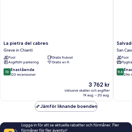
La
Salvado
La pietra del cabreo
Salvad
pietra
-
Greve in Chianti
San Casc
del
Borgo
Pool
Gratis frukost
Pool
cabreo
del
Avgiftsfri parkering
Gratis wi-fi
Flygtr
Greve
Chianti
in
San
10.0
9.6
Enastående
Ena
10
9,6
Chianti
Cascian
av
av
123 recensioner
296 
in
10,
10,
Priset
3 762 kr
Val
Enastående,
Enaståe
är
di
123 recensioner
296 rec
inklusive skatter och avgifter
3 762 kr
19 aug. – 20 aug.
Pesa
Jämför liknande boenden
Logga in för att se aktuella rabatter och förmåner. Fler
förmåner för fler äventyr!