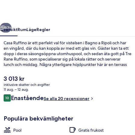
regående
Nästa
57+
Översikt
Rum
Läge
Regler
Casa Ruffino är ett perfekt val för vistelsen i Bagno a Ripoli och har
en vingård, där du kan koppla av med ett glas vin. Gäster kan ta ett
dopp i deras säsongsöppna utomhuspool, och sedan äta gott på Tre
Rane Ruffino, som specialiserar sig på lokala rätter och serverar
lunch och middag. Några ytterligare höjdpunkter här är en terrass
och en trädgård.
Det
3 013 kr
nuvarande
inklusive skatter och avgifter
priset
11 aug. – 12 aug.
Exteriör
är
Recensioner
Enastående
10
Se alla 20 recensioner
3 013 kr
10 av 10,
Populära bekvämligheter
Pool
Gratis frukost