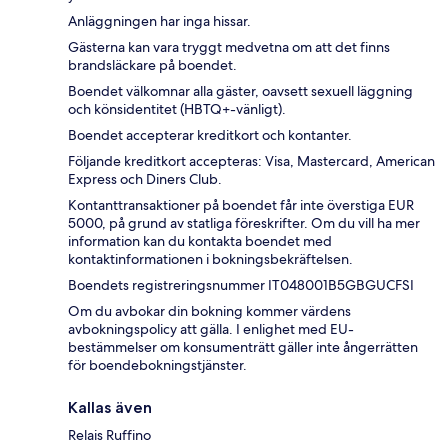
Anläggningen har inga hissar.
Gästerna kan vara tryggt medvetna om att det finns
brandsläckare på boendet.
Boendet välkomnar alla gäster, oavsett sexuell läggning
och könsidentitet (HBTQ+-vänligt).
Boendet accepterar kreditkort och kontanter.
Följande kreditkort accepteras: Visa, Mastercard, American
Express och Diners Club.
Kontanttransaktioner på boendet får inte överstiga EUR
5000, på grund av statliga föreskrifter. Om du vill ha mer
information kan du kontakta boendet med
kontaktinformationen i bokningsbekräftelsen.
Boendets registreringsnummer IT048001B5GBGUCFSI
Om du avbokar din bokning kommer värdens
avbokningspolicy att gälla. I enlighet med EU-
bestämmelser om konsumenträtt gäller inte ångerrätten
för boendebokningstjänster.
Kallas även
Relais Ruffino