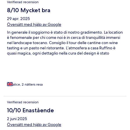
Verifierad recension
8/10 Mycket bra
29 apr. 2025
Översätt med hjälp av Google
In generale il soggiorno è stato di nostro gradimento. La location
è fenomenale per chi come noi è in cerca di tranquillità immersi
nel landscape toscano. Consiglio il tour delle cantine con wine
tasting e un pasto nel ristorante. L’atmosfera a casa Ruffino è
quasi magica, ogni dettaglio nella cura del design è stato
studiato. Unica pecca se cosi vogliamo chiamarla è
l’insonorizzazione delle stanze in quanto i muri non sono isolati e
dalla nostra stanza era possibile sentire tutto.
alice, 2 nätters resa
Verifierad recension
10/10 Enastående
2 juni 2025
Översätt med hjälp av Google