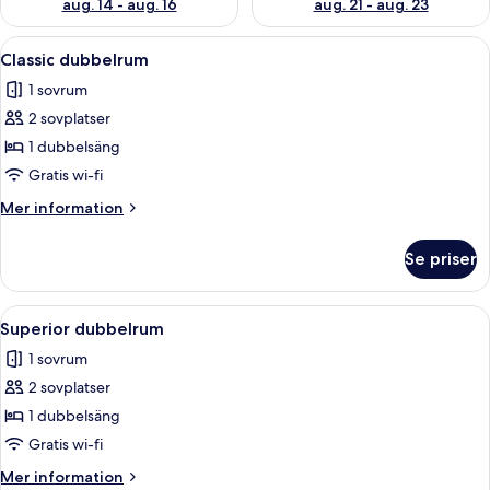
aug. 14 - aug. 16
aug. 21 - aug. 23
Öppna
Ett hotellrum med en säng, ett skrivbo
2
Classic dubbelrum
alla
1 sovrum
foton
2 sovplatser
för
Classic
1 dubbelsäng
dubbelrum
Gratis wi-fi
Mer
Mer information
information
om
Se priser
Classic
dubbelrum
Öppna
Ett sovrum med en stor säng, sänglampo
1
Superior dubbelrum
alla
1 sovrum
foton
2 sovplatser
för
Superior
1 dubbelsäng
dubbelrum
Gratis wi-fi
Mer
Mer information