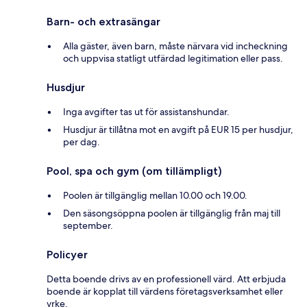
Barn- och extrasängar
Alla gäster, även barn, måste närvara vid incheckning
och uppvisa statligt utfärdad legitimation eller pass.
Husdjur
Inga avgifter tas ut för assistanshundar.
Husdjur är tillåtna mot en avgift på EUR 15 per husdjur,
per dag.
Pool, spa och gym (om tillämpligt)
Poolen är tillgänglig mellan 10.00 och 19.00.
Den säsongsöppna poolen är tillgänglig från maj till
september.
Policyer
Detta boende drivs av en professionell värd. Att erbjuda
boende är kopplat till värdens företagsverksamhet eller
yrke.