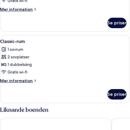
Gratis wi-fi
Mer
Mer information
information
om
Se priser
Enkelrum
Öppna
Ett sovrum med en säng, en stol och ett
8
Classic-rum
alla
1 sovrum
foton
2 sovplatser
för
Classic-
1 dubbelsäng
rum
Gratis wi-fi
Mer
Mer information
information
om
Se priser
Classic-
rum
Liknande boenden
La pietra del cabreo
Salvadon