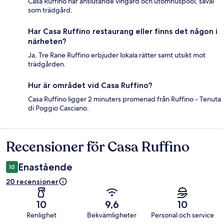
Casa Ruffino har anslutande vingård och utomhuspool, såväl
som trädgård.
Har Casa Ruffino restaurang eller finns det någon i
närheten?
Ja, Tre Rane Ruffino erbjuder lokala rätter samt utsikt mot
trädgården.
Hur är området vid Casa Ruffino?
Casa Ruffino ligger 2 minuters promenad från Ruffino - Tenuta
di Poggio Casciano.
Recensioner för Casa Ruffino
Recensioner
Enastående
10
20 recensioner
10
9,6
10
Renlighet
Bekvämligheter
Personal och service