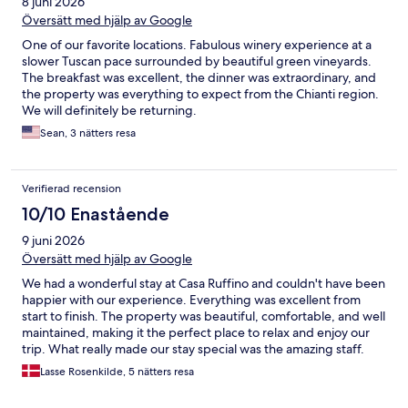
8 juni 2026
Översätt med hjälp av Google
One of our favorite locations. Fabulous winery experience at a
slower Tuscan pace surrounded by beautiful green vineyards.
The breakfast was excellent, the dinner was extraordinary, and
the property was everything to expect from the Chianti region.
We will definitely be returning.
Sean, 3 nätters resa
Verifierad recension
10/10 Enastående
9 juni 2026
Översätt med hjälp av Google
We had a wonderful stay at Casa Ruffino and couldn't have been
happier with our experience. Everything was excellent from
start to finish. The property was beautiful, comfortable, and well
maintained, making it the perfect place to relax and enjoy our
trip. What really made our stay special was the amazing staff.
Everyone was incredibly friendly, welcoming, and helpful,
Lasse Rosenkilde, 5 nätters resa
always going above and beyond to make sure we had
everything we needed. Their kindness and attention to detail