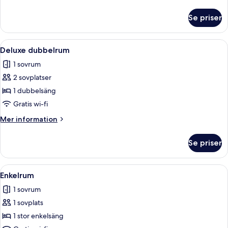
information
om
Se priser
Superior
dubbelrum
Öppna
Ett rum med ett stort fönster, utsikt 
6
Deluxe dubbelrum
alla
1 sovrum
foton
2 sovplatser
för
Deluxe
1 dubbelsäng
dubbelrum
Gratis wi-fi
Mer
Mer information
information
om
Se priser
Deluxe
dubbelrum
Öppna
Ett hotellrum med en säng, en sängla
2
Enkelrum
alla
1 sovrum
foton
1 sovplats
för
Enkelrum
1 stor enkelsäng