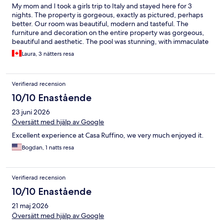
My mom and I took a girls trip to Italy and stayed here for 3
nights. The property is gorgeous, exactly as pictured, perhaps
better. Our room was beautiful, modern and tasteful. The
furniture and decoration on the entire property was gorgeous,
beautiful and aesthetic. The pool was stunning, with immaculate
views of the vineyard. You can have their wine by the pool and it
Laura, 3 nätters resa
made for perfect pool days. The staff was amazing, extremely
friendly and helped us organize reservations for dinner and the
vineyard tour/wine tasting (which I highly recommend! It was a
Verifierad recension
highlight). We had breakfast included and the options were
exceptional. Homemade bread and pastries, meats, cheeses,
10/10 Enastående
scrambled eggs, yoghurt, their prosecco! The woman who
23 juni 2026
managed the breakfast was wonderful! She was so supportive
of my attempts of ordering my coffee in Italian. While we were
Översätt med hjälp av Google
there, some events occurred which did limit our access to the
Excellent experience at Casa Ruffino, we very much enjoyed it.
restaurant. this was communicated well in advance of our
reservation and didn't deter us. Shortly before our stay we were
Bogdan, 1 natts resa
advised they had arranged alternate options. One of these
options was a cooking class at their other vineyard up the hill. It
was extremely reasonably priced, with transportation included
Verifierad recension
and ended up being a highlight of our trip. I would come back
10/10 Enastående
here anytime and look forward to a longer stay next time. It is
also extremely close to Florence and a very easy drive from the
21 maj 2026
city.
Översätt med hjälp av Google