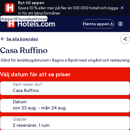
Byt till appen
Spara 10 % eller mer på fler än 100 000 hotell och logga
in för att tjäna förmåner
Hoppa till huvudsektionen
Hämta appen
Se alla boenden
Casa Ruffino
Gård för landsbygdsturism i Bagno a Ripoli med vingård och restaurang
Välj datum för att se priser
Vart reser du?
Datum
Gäster