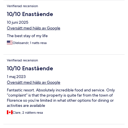
made us feel truly valued as guests. We would highly
Verifierad recension
recommend Casa Ruffino to anyone looking for a memorable
and enjoyable stay in Toscana. Thank you to the entire team for
10/10 Enastående
such a fantastic experience! We will be back.
10 juni 2025
Översätt med hjälp av Google
The best stay of my life
Oleksandr, 1 natts resa
Verifierad recension
10/10 Enastående
1 maj 2023
Översätt med hjälp av Google
Fantastic resort. Absolutely incredible food and service. Only
“complaint” is that the property is quite far from the town of
Florence so you’re limited in what other options for dining or
activities are available
Clare, 2 nätters resa