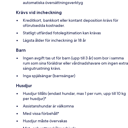
automatiska översättningsverktyg
Krävs vid incheckning
Kreditkort, bankkort eller kontant deposition krävs för
oförutsedda kostnader.
Statligt utfärdad fotolegitimation kan krävas
Lägsta ålder för incheckning är 18 år
Barn
Ingen avgift tas ut för barn (upp till 3 år) som bor i samma
rum som sina föräldrar eller vårdnadshavare om ingen extra
sängutrustning krävs.
Inga spjälsängar (barnsängar)
Husdjur
Husdjur tillåts (endast hundar, max 1 per rum, upp till 10 kg
per husdjur)*
Assistanshundar är välkomna
Med vissa förbehåll*
Husdjur måste övervakas