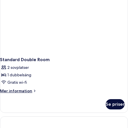
Standard Double Room
2 sovplatser
1 dubbelsäng
Gratis wi-fi
Mer
Mer information
information
om
Se priser
Standard
Double
Room