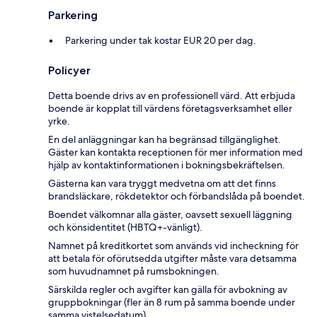
Parkering
Parkering under tak kostar EUR 20 per dag.
Policyer
Detta boende drivs av en professionell värd. Att erbjuda
boende är kopplat till värdens företagsverksamhet eller
yrke.
En del anläggningar kan ha begränsad tillgänglighet.
Gäster kan kontakta receptionen för mer information med
hjälp av kontaktinformationen i bokningsbekräftelsen.
Gästerna kan vara tryggt medvetna om att det finns
brandsläckare, rökdetektor och förbandslåda på boendet.
Boendet välkomnar alla gäster, oavsett sexuell läggning
och könsidentitet (HBTQ+-vänligt).
Namnet på kreditkortet som används vid incheckning för
att betala för oförutsedda utgifter måste vara detsamma
som huvudnamnet på rumsbokningen.
Särskilda regler och avgifter kan gälla för avbokning av
gruppbokningar (fler än 8 rum på samma boende under
samma vistelsedatum).