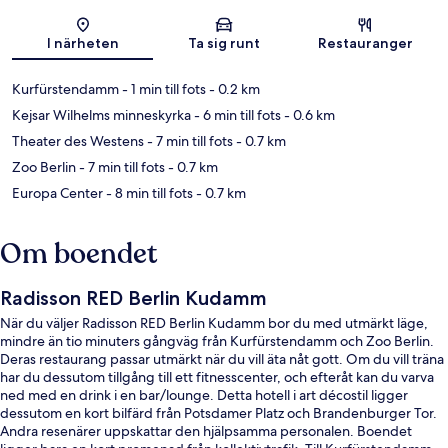
Karta
I närheten
Ta sig runt
Restauranger
Kurfürstendamm
- 1 min till fots
- 0.2 km
Kejsar Wilhelms minneskyrka
- 6 min till fots
- 0.6 km
Theater des Westens
- 7 min till fots
- 0.7 km
Zoo Berlin
- 7 min till fots
- 0.7 km
Europa Center
- 8 min till fots
- 0.7 km
Om boendet
Radisson RED Berlin Kudamm
När du väljer Radisson RED Berlin Kudamm bor du med utmärkt läge,
mindre än tio minuters gångväg från Kurfürstendamm och Zoo Berlin.
Deras restaurang passar utmärkt när du vill äta nåt gott. Om du vill träna
har du dessutom tillgång till ett fitnesscenter, och efteråt kan du varva
ned med en drink i en bar/lounge. Detta hotell i art décostil ligger
dessutom en kort bilfärd från Potsdamer Platz och Brandenburger Tor.
Andra resenärer uppskattar den hjälpsamma personalen. Boendet