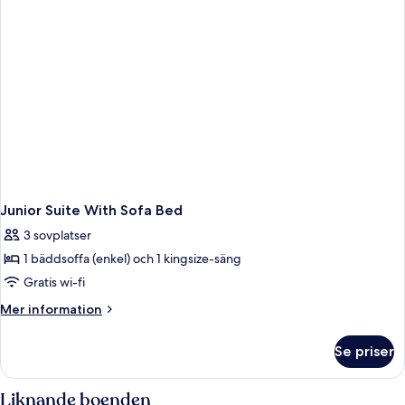
Junior Suite With Sofa Bed
3 sovplatser
1 bäddsoffa (enkel) och 1 kingsize-säng
Gratis wi-fi
Mer
Mer information
information
om
Se priser
Junior
Suite
With
Liknande boenden