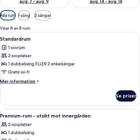
aug. 7 - aug. 9
aug. 14 - aug. 16
Tillgängliga
Alla rum
1 säng
2 sängar
filter
för
Visar 8 av 8 rum
rum
Öppna
Ett hotellrum med en stor säng, en rö
18
Standardrum
alla
1 sovrum
foton
2 sovplatser
för
Standardrum
1 dubbelsäng ELLER 2 enkelsängar
Gratis wi-fi
Mer
Mer information
information
om
Se priser
Standardrum
Öppna
Ett modernt hotellrum med en stor säng
9
Premium-rum - utsikt mot innergården
alla
2 sovplatser
foton
1 dubbelsäng
för