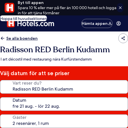
Byt till appen
Spara 10 % eller mer på fler än 100 000 hotell och logga
in för att tjäna förmåner
Hoppa till huvudsektionen
Hämta appen
Se alla boenden
Radisson RED Berlin Kudamm
I art décostil med restaurang nära Kurfürstendamm
Välj datum för att se priser
Vart reser du?
Datum
Gäster