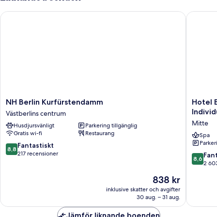
Sofa
Bed
NH Berlin Kurfürstendamm
Hotel Ber
NH
Hotel
NH Berlin Kurfürstendamm
Hotel 
Berlin
Berlin,
Individ
Västberlins centrum
Kurfürstendamm
Berlin,
Mitte
Husdjursvänligt
Parkering tillgänglig
Västberlins
a
Gratis wi-fi
Restaurang
centrum
membe
Spa
Parkeri
of
8.8
Fantastiskt
8,8
Radisso
av
217 recensioner
8.6
Fant
8,6
Individu
10,
av
2 60
Mitte
Fantastiskt,
10,
Priset
838 kr
217 recensioner
Fantastis
är
2 603 r
inklusive skatter och avgifter
838 kr
30 aug. – 31 aug.
Jämför liknande boenden