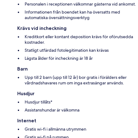
Personalen i receptionen välkomnar gästerna vid ankomst.
Informationen från boendet kan ha översatts med
automatiska översättningsverktyg
Krävs vid incheckning
Kreditkort eller kontant deposition krävs för oförutsedda
kostnader.
Statligt utfärdad fotolegitimation kan krävas
Lägsta ålder för incheckning är 18 år
Barn
Upp till 2 barn (upp till 12 år) bor gratis i förälders eller
vårdnadshavares rum om inga extrasängar används.
Husdjur
Husdjur tillåts*
Assistanshundar är välkomna
Internet
Gratis wi-fi i allmänna utrymmen
Gratis wi-fi på rummen