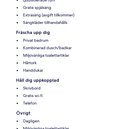
Ljudisolerade rum
Gratis spjälsäng
Extrasäng (avgift tillkommer)
Sängkläder tillhandahålls
Fräscha upp dig
Privat badrum
Kombinerad dusch/badkar
Miljövänliga toalettartiklar
Hårtork
Handdukar
Håll dig uppkopplad
Skrivbord
Gratis wi-fi
Telefon
Övrigt
Dagligen
Miljövänliga toalettartiklar