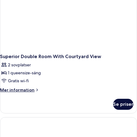
Superior Double Room With Courtyard View
2 sovplatser
1 queensize-säng
Gratis wi-fi
Mer
Mer information
information
om
Se priser
Superior
Double
Room
With
Courtyard
View