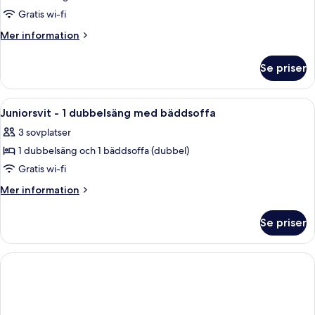
Standard
Gratis wi-fi
enkelrum
Mer
Mer information
information
om
Se priser
Standard
enkelrum
Öppna
Ett hotellrum med en stor säng, ett na
14
Juniorsvit - 1 dubbelsäng med bäddsoffa
alla
3 sovplatser
foton
1 dubbelsäng och 1 bäddsoffa (dubbel)
för
Juniorsvit
Gratis wi-fi
-
Mer
Mer information
1
information
om
dubbelsäng
Se priser
Juniorsvit
med
-
bäddsoffa
1
dubbelsäng
med
bäddsoffa