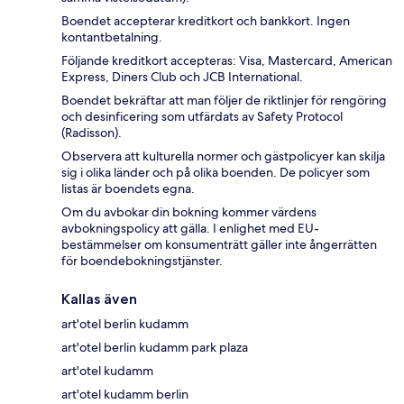
Boendet accepterar kreditkort och bankkort. Ingen
kontantbetalning.
Följande kreditkort accepteras: Visa, Mastercard, American
Express, Diners Club och JCB International.
Boendet bekräftar att man följer de riktlinjer för rengöring
och desinficering som utfärdats av Safety Protocol
(Radisson).
Observera att kulturella normer och gästpolicyer kan skilja
sig i olika länder och på olika boenden. De policyer som
listas är boendets egna.
Om du avbokar din bokning kommer värdens
avbokningspolicy att gälla. I enlighet med EU-
bestämmelser om konsumenträtt gäller inte ångerrätten
för boendebokningstjänster.
Kallas även
art'otel berlin kudamm
art'otel berlin kudamm park plaza
art'otel kudamm
art'otel kudamm berlin