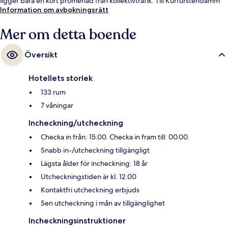
ligger bara en kort promenad från kollektivtrafik. Till Kurfürstendamm
U-Bahn tar det 3 minuter att gå och till Augsburger Strasse U-Bahn är
Information om avbokningsrätt
det 6 minuter.
Mer om detta boende
Översikt
Hotellets storlek
133 rum
7 våningar
Incheckning/utcheckning
Checka in från: 15.00. Checka in fram till: 00.00.
Snabb in-/utcheckning tillgängligt
Lägsta ålder för incheckning: 18 år
Utcheckningstiden är kl. 12.00
Kontaktfri utcheckning erbjuds
Sen utcheckning i mån av tillgänglighet
Incheckningsinstruktioner