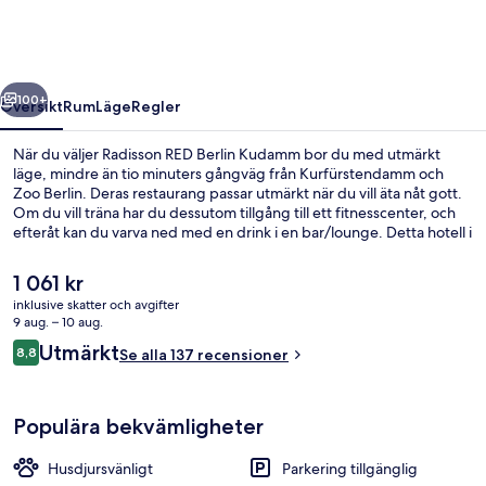
Kudamm
regående
Nästa
100+
Översikt
Rum
Läge
Regler
När du väljer Radisson RED Berlin Kudamm bor du med utmärkt
läge, mindre än tio minuters gångväg från Kurfürstendamm och
Zoo Berlin. Deras restaurang passar utmärkt när du vill äta nåt gott.
Om du vill träna har du dessutom tillgång till ett fitnesscenter, och
efteråt kan du varva ned med en drink i en bar/lounge. Detta hotell i
art décostil ligger dessutom en kort bilfärd från Potsdamer Platz och
Brandenburger Tor. Andra resenärer uppskattar den hjälpsamma
Det
1 061 kr
personalen. Boendet ligger bara en kort promenad från
nuvarande
inklusive skatter och avgifter
kollektivtrafik. Till Kurfürstendamm U-Bahn tar det 3 minuter att gå
priset
9 aug. – 10 aug.
och till Augsburger Strasse U-Bahn är det 6 minuter.
Bar (på boendet)
är
Recensioner
Utmärkt
8,8
Se alla 137 recensioner
1 061 kr
8,8 av 10,
Populära bekvämligheter
Husdjursvänligt
Parkering tillgänglig