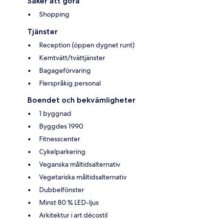
Saker att göra
Shopping
Tjänster
Reception (öppen dygnet runt)
Kemtvätt/tvättjänster
Bagageförvaring
Flerspråkig personal
Boendet och bekvämligheter
1 byggnad
Byggdes 1990
Fitnesscenter
Cykelparkering
Veganska måltidsalternativ
Vegetariska måltidsalternativ
Dubbelfönster
Minst 80 % LED-ljus
Arkitektur i art décostil