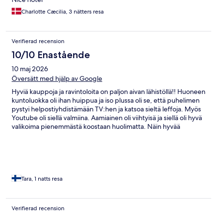
Charlotte Cæcilia, 3 nätters resa
Verifierad recension
10/10 Enastående
10 maj 2026
Översätt med hjälp av Google
Hyviä kauppoja ja ravintoloita on paljon aivan lähistöllä!! Huoneen
kuntoluokka oli ihan huippua ja iso plussa oli se, että puhelimen
pystyi helpostiyhdistämään TV:hen ja katsoa sieltä leffoja. Myös
Youtube oli siellä valmiina. Aamiainen oli viihtyisä ja siellä oli hyvä
valikoima pienemmästä koostaan huolimatta. Näin hyvää
asiakaspalvelua harvoin saa mistään!! Sivustolla oli maininta
kylpyammeesta, sitä ei kyllä huoneestani löytynyt ja tämän
hotellin asiakaspalvelupuhelinnumero oli vain saksaksi, joten se
oli hankala. Itse hotellissa kaikki kyllä puhuivat hyvää englantia.
Tara, 1 natts resa
Verifierad recension