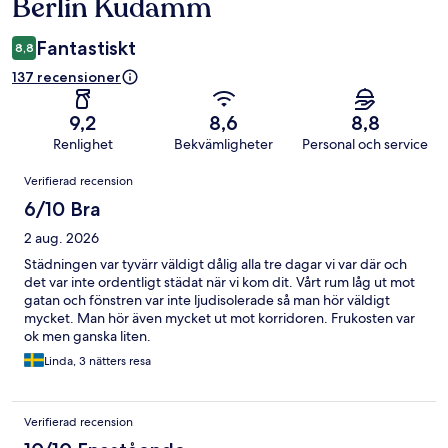
Berlin Kudamm
Fantastiskt
8,8
137 recensioner
9,2
8,6
8,8
Renlighet
Bekvämligheter
Personal och service
Recensioner
Verifierad recension
6/10 Bra
2 aug. 2026
Städningen var tyvärr väldigt dålig alla tre dagar vi var där och
det var inte ordentligt städat när vi kom dit. Vårt rum låg ut mot
gatan och fönstren var inte ljudisolerade så man hör väldigt
mycket. Man hör även mycket ut mot korridoren. Frukosten var
ok men ganska liten.
Linda, 3 nätters resa
Verifierad recension