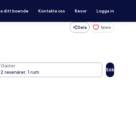
ra ditt boende
Kontakta oss
Resor
Logga in
Dela
Spara
Gäster
Sök