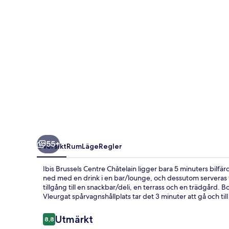
55+
Översikt
Rum
Läge
Regler
Ibis Brussels Centre Châtelain ligger bara 5 minuters bilf
ned med en drink i en bar/lounge, och dessutom serveras f
tillgång till en snackbar/deli, en terrass och en trädgård. B
Vleurgat spårvagnshållplats tar det 3 minuter att gå och ti
Recensioner
Utmärkt
8,8
8,8 av 10,