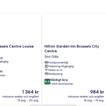
trädgården
-
1
dubbelsäng
eller
els Centre Louise
Hilton Garden Inn Brussels City Centr
enkelsängar
-
utsikt
mot
trädgården
Hilton
ssels Centre Louise
Hilton Garden Inn Brussels City
Garden
Centre
Inn
Sint-Gillis
igt
Brussels
gänglig
City
Husdjursvänligt
Parkering tillgänglig
Centre
Gratis wi-fi
kt
Sint-
Restaurang
oner
Gillis
8.4
Väldigt bra
8,4
av
1 003 recensioner
er
10,
Priset
Priset
1 364 kr
984 kr
Väldigt
är
är
bra,
inklusive skatter och avgifter
inklusive skatter och avgifter
1 364 kr
984 kr
19 aug. – 20 aug.
18 aug. – 19 aug.
1 003 recensioner