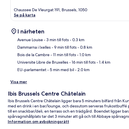
Chaussee De Vleurgat 191, Brussels, 1050
Se på karta
I närheten
Avenue Louise
- 3 min till fots
- 0.3 km
Dammarna i Ixelles
- 9 min till fots
- 0.8 km
Kar
Bois de la Cambre
- 11 min till fots
- 1.0 km
Universite Libre de Bruxelles
- 16 min till fots
- 1.4 km
EU-parlamentet
- 5 min med bil
- 2.0 km
Visa mer
Ibis Brussels Centre Châtelain
Ibis Brussels Centre Châtelain ligger bara 5 minuters bilfärd från 
med en drink i en bar/lounge, och dessutom serveras frukostbuffé på
till en snackbar/deli, en terrass och en trädgård. Boendet ligger bara
spårvagnshållplats tar det 3 minuter att gå och till Abbaye spårvagns
Information om avbokningsrätt