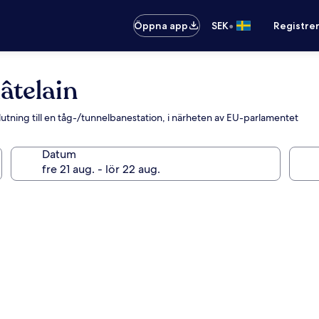
•
Öppna app
SEK
Registre
âtelain
slutning till en tåg-/tunnelbanestation, i närheten av EU-parlamentet
Datum