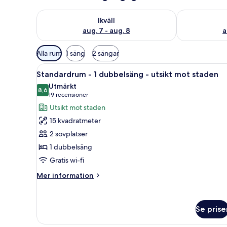
Kontrollera tillgängligheten för ikväll aug. 7 - aug. 8
Kontrollera ti
Ikväll
aug. 7 - aug. 8
a
Tillgängliga
Alla rum
1 säng
2 sängar
filter
Öppna
Ett hotellrum med en säng, ku
för
9
Standardrum - 1 dubbelsäng - utsikt mot staden
alla
rum
Utmärkt
foton
8,6
8,6 av 10
(19 recensioner)
19 recensioner
för
Utsikt mot staden
Standardrum
15 kvadratmeter
-
2 sovplatser
1
1 dubbelsäng
dubbelsäng
Gratis wi-fi
-
utsikt
Mer
Mer information
mot
information
om
staden
Standardrum
Se prise
-
1