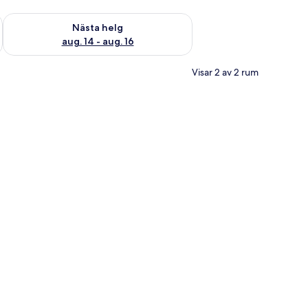
är helgen aug. 7 - aug. 9
Kontrollera tillgängligheten för nästa helg aug. 14 - aug. 16
Nästa helg
aug. 14 - aug. 16
Visar 2 av 2 rum
avlor på väggen.
lvägg, en säng med mönstrade kuddar, ett skrivbord i trä med en bärbar da