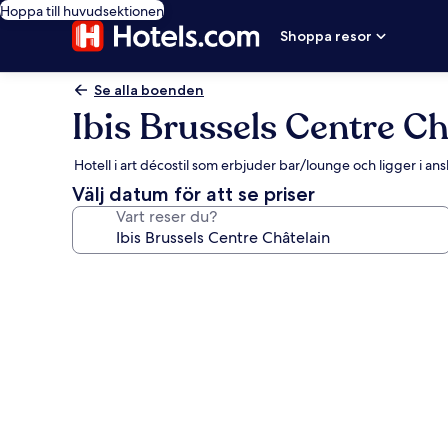
Hoppa till huvudsektionen
Shoppa resor
Se alla boenden
Ibis Brussels Centre Ch
Hotell i art décostil som erbjuder bar/lounge och ligger i an
Välj datum för att se priser
Vart reser du?
Fotogalleri
för
Ibis
Brussels
Centre
Châtelain