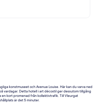
ta
Kungliga konstmuseet och Avenue Louise. Här kan du varva ned
 vardagar. Detta hotell i art décostil ger dessutom tillgång
 en kort promenad från kollektivtrafik. Till Vleurgat
hållplats är det 5 minuter.