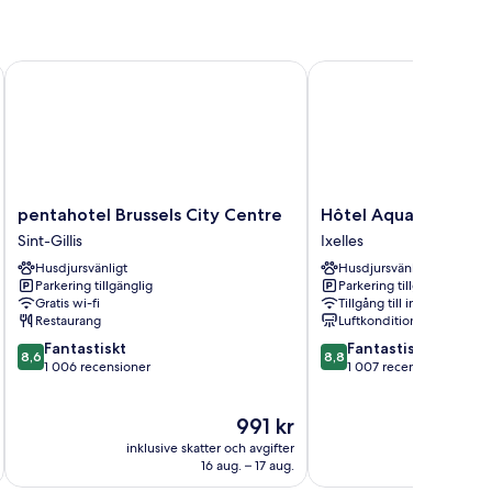
e
pentahotel Brussels City Centre
Hôtel Aqua by HappyC
pentahotel
Hôtel
pentahotel Brussels City Centre
Hôtel Aqua by Happ
Brussels
Aqua
Sint-Gillis
Ixelles
City
by
Husdjursvänligt
Husdjursvänligt
Centre
HappyCulture
Parkering tillgänglig
Parkering tillgänglig
Sint-
Ixelles
Gratis wi-fi
Tillgång till internet
Gillis
Restaurang
Luftkonditionering
8.6
8.8
Fantastiskt
Fantastiskt
8,6
8,8
av
av
1 006 recensioner
1 007 recensioner
10,
10,
Fantastiskt,
Fantastiskt,
Priset
991 kr
1 006 recensioner
1 007 recensioner
är
inklusive skatter och avgifter
inklusive s
991 kr
16 aug. – 17 aug.