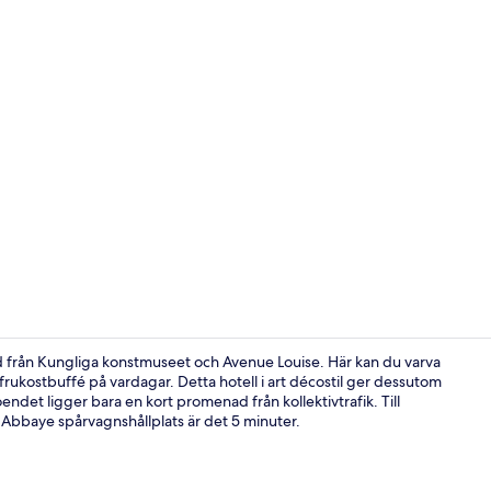
Standardrum 
ärd från Kungliga konstmuseet och Avenue Louise. Här kan du varva
rukostbuffé på vardagar. Detta hotell i art décostil ger dessutom
oendet ligger bara en kort promenad från kollektivtrafik. Till
Bar (på boen
ll Abbaye spårvagnshållplats är det 5 minuter.