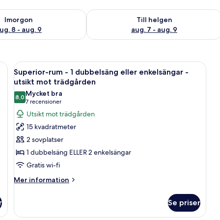
llgängligheten för imorgon aug. 8 - aug. 9
Kontrollera tillgängligheten för den h
Imorgon
Till helgen
ug. 8 - aug. 9
aug. 7 - aug. 9
ddar, ett nattduksbord med en bok och ett par glasögon, och tre inramade t
Öppna
Ett modernt hotellrum med en vit tege
8
Superior-rum - 1 dubbelsäng eller enkelsängar -
alla
utsikt mot trädgården
foton
Mycket bra
8,0
för
8,0 av 10
(7 recensioner)
7 recensioner
Superior-
Utsikt mot trädgården
rum
15 kvadratmeter
-
2 sovplatser
1
1 dubbelsäng ELLER 2 enkelsängar
dubbelsäng
Gratis wi-fi
eller
enkelsängar
Mer
Mer information
information
-
om
utsikt
r
Se priser
Superior-
mot
rum