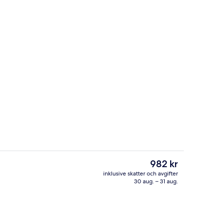
- 1 dubbelsäng - utsikt mot staden | Bäddmadrasser, värdeförvaringsskåp 
Reception
Det
982 kr
nuvarande
inklusive skatter och avgifter
priset
30 aug. – 31 aug.
det)
Frukostbuffé varje dag mot avgift
är
982 kr