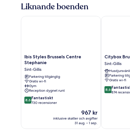
dubbelsäng
Liknande boenden
-
utsikt
mot
Ibis Styles Brussels Centre Stephanie
Citybox Bruss
staden
Ibis
Citybox
Ibis Styles Brussels Centre
Citybox Bru
Styles
Brussels
Stephanie
Sint-Gillis
Brussels
Centre
Sint-Gillis
Husdjursvänl
Centre
Louise
Parkering till
Stephanie
Parkering tillgänglig
Sint-
Gratis wi-fi
Gratis wi-fi
Sint-
Gillis
Gym
8.6
Gillis
Fantastis
8,6
Reception dygnet runt
av
874 recensi
8.6
10,
Fantastiskt
8,6
av
Fantastiskt,
730 recensioner
10,
874 recension
Priset
967 kr
Fantastiskt,
är
730 recensioner
inklusive skatter och avgifter
967 kr
31 aug. – 1 sep.