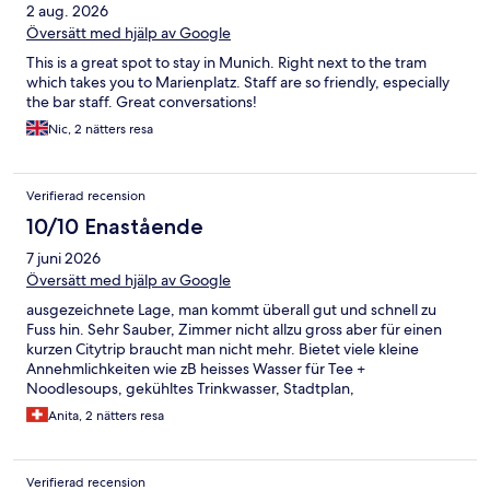
2 aug. 2026
Översätt med hjälp av Google
This is a great spot to stay in Munich. Right next to the tram
which takes you to Marienplatz. Staff are so friendly, especially
the bar staff. Great conversations!
Nic, 2 nätters resa
Verifierad recension
10/10 Enastående
7 juni 2026
Översätt med hjälp av Google
ausgezeichnete Lage, man kommt überall gut und schnell zu
Fuss hin. Sehr Sauber, Zimmer nicht allzu gross aber für einen
kurzen Citytrip braucht man nicht mehr. Bietet viele kleine
Annehmlichkeiten wie zB heisses Wasser für Tee +
Noodlesoups, gekühltes Trinkwasser, Stadtplan,
Aufenthaltsraum, nette Bar.
Anita, 2 nätters resa
Verifierad recension