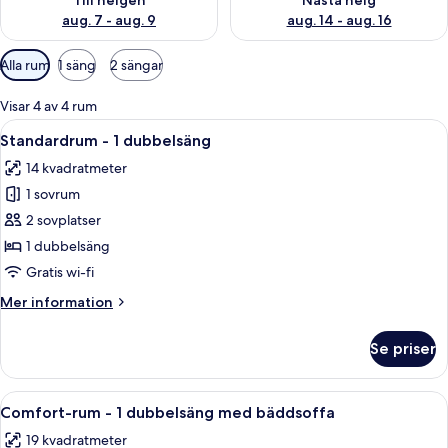
Till helgen
Nästa helg
aug. 7 - aug. 9
aug. 14 - aug. 16
Tillgängliga
Alla rum
1 säng
2 sängar
filter
för
Visar 4 av 4 rum
rum
Öppna
Ett hotellrum med en säng, ett skrivbo
11
Standardrum - 1 dubbelsäng
alla
14 kvadratmeter
foton
1 sovrum
för
Standardrum
2 sovplatser
-
1 dubbelsäng
1
Gratis wi-fi
dubbelsäng
Mer
Mer information
information
om
Se priser
Standardrum
-
1
Öppna
Ett hotellrum med en stor säng, två s
7
dubbelsäng
Comfort-rum - 1 dubbelsäng med bäddsoffa
alla
19 kvadratmeter
foton