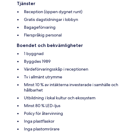
Tjänster
Reception (öppen dygnet runt)
Gratis dagstidningar i lobbyn
Bagageförvaring
Flerspråkig personal
Boendet och bekvämligheter
1 byggnad
Byggdes 1989
Värdeförvaringsskåp i receptionen
Tv i allmänt utrymme
Minst 10 % av intäkterna investerade i samhälle och
hållbarhet
Utbildning i lokal kultur och ekosystem
Minst 80 % LED-ljus
Policy för återvinning
Inga plastflaskor
Inga plastomrörare