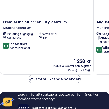
Premier
August
Premier Inn München City Zentrum
August
Inn
Hotel
München centrum
Münche
München
Münche
Parkering tillgänglig
Gratis wi-fi
Husdju
City
centrum
Restaurang
Bar
Anslu
Zentrum
tillgän
München
8.8
Fantastiskt
8,8
8.4
centrum
Väld
av
292 recensioner
8,4
av
1 00
10,
10,
Fantastiskt,
Priset
1 228 kr
Väldigt
292 recensioner
är
bra,
inklusive skatter och avgifter
1 228 kr
1 006 re
23 aug. – 24 aug.
Jämför liknande boenden
Logga in för att se aktuella rabatter och förmåner. Fler
förmåner för fler äventyr!
Logga in
Registrera dig nu, det är gratis