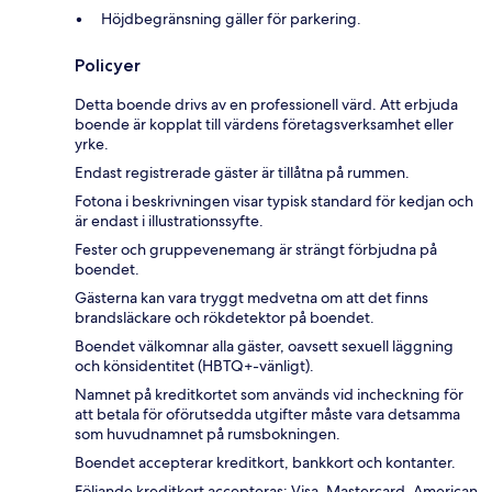
Höjdbegränsning gäller för parkering.
Policyer
Detta boende drivs av en professionell värd. Att erbjuda
boende är kopplat till värdens företagsverksamhet eller
yrke.
Endast registrerade gäster är tillåtna på rummen.
Fotona i beskrivningen visar typisk standard för kedjan och
är endast i illustrationssyfte.
Fester och gruppevenemang är strängt förbjudna på
boendet.
Gästerna kan vara tryggt medvetna om att det finns
brandsläckare och rökdetektor på boendet.
Boendet välkomnar alla gäster, oavsett sexuell läggning
och könsidentitet (HBTQ+-vänligt).
Namnet på kreditkortet som används vid incheckning för
att betala för oförutsedda utgifter måste vara detsamma
som huvudnamnet på rumsbokningen.
Boendet accepterar kreditkort, bankkort och kontanter.
Följande kreditkort accepteras: Visa, Mastercard, American