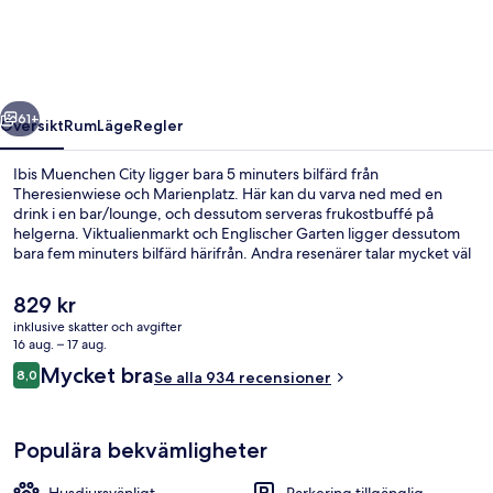
regående
Nästa
61+
Översikt
Rum
Läge
Regler
Ibis Muenchen City ligger bara 5 minuters bilfärd från
Theresienwiese och Marienplatz. Här kan du varva ned med en
drink i en bar/lounge, och dessutom serveras frukostbuffé på
helgerna. Viktualienmarkt och Englischer Garten ligger dessutom
bara fem minuters bilfärd härifrån. Andra resenärer talar mycket väl
om den hjälpsamma personalen. Boendet ligger en kort promenad
från kollektivtrafik, bara några steg från Karlstraße
Det
829 kr
spårvagnshållplats och till Hauptbahnhof Nord spårvagnshållplats
nuvarande
inklusive skatter och avgifter
tar det 3 minuter att gå.
priset
16 aug. – 17 aug.
Skrivbord, arbetsyta för laptop, mörkl
är
Recensioner
Mycket bra
8,0
Se alla 934 recensioner
829 kr
8,0 av 10,
Populära bekvämligheter