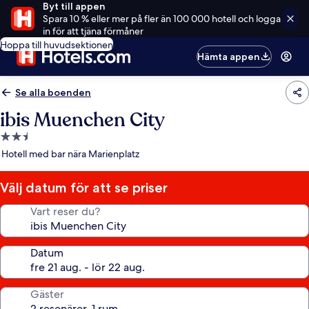
Byt till appen
Spara 10 % eller mer på fler än 100 000 hotell och logga
in för att tjäna förmåner
Hoppa till huvudsektionen
Hämta appen
Se alla boenden
ibis Muenchen City
2.5-
stjärnigt
Hotell med bar nära Marienplatz
boende
Välj datum för att se priser
Vart reser du?
Datum
Gäster