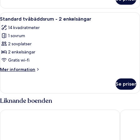
Standardrum
-
1
Öppna
Ett hotellrum med två sängar, en röd
8
enkelsäng
Standard tvåbäddsrum - 2 enkelsängar
alla
14 kvadratmeter
foton
1 sovrum
för
Standard
2 sovplatser
tvåbäddsrum
2 enkelsängar
-
Gratis wi-fi
2
Mer
Mer information
enkelsängar
information
om
Se priser
Standard
tvåbäddsrum
-
Liknande boenden
2
enkelsängar
Premier Inn München City Zentrum
Auguste