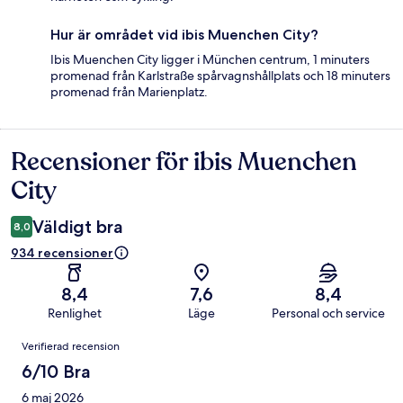
Hur är området vid ibis Muenchen City?
Ibis Muenchen City ligger i München centrum, 1 minuters
promenad från Karlstraße spårvagnshållplats och 18 minuters
promenad från Marienplatz.
Recensioner för ibis Muenchen
Recensioner
City
Väldigt bra
8,0
934 recensioner
8,4
7,6
8,4
Renlighet
Läge
Personal och service
Recensioner
Verifierad recension
6/10 Bra
6 maj 2026