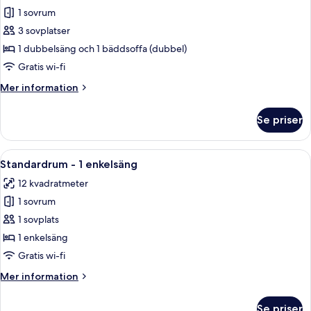
1 sovrum
för
Comfort-
3 sovplatser
rum
1 dubbelsäng och 1 bäddsoffa (dubbel)
-
Gratis wi-fi
1
Mer
Mer information
dubbelsäng
information
med
om
Se priser
Comfort-
bäddsoffa
rum
-
Öppna
Ett hotellrum med en säng, en tv, ett
6
1
Standardrum - 1 enkelsäng
alla
dubbelsäng
12 kvadratmeter
med
foton
bäddsoffa
1 sovrum
för
Standardrum
1 sovplats
-
1 enkelsäng
1
Gratis wi-fi
enkelsäng
Mer
Mer information
information
om
Se priser