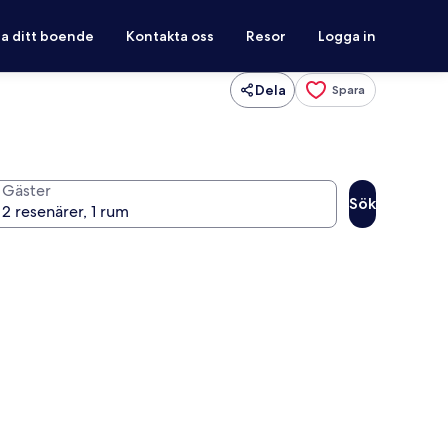
ra ditt boende
Kontakta oss
Resor
Logga in
Dela
Spara
Gäster
Sök