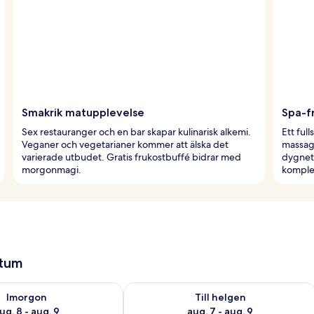
Smakrik matupplevelse
Spa-f
Sex restauranger och en bar skapar kulinarisk alkemi.
Ett ful
Veganer och vegetarianer kommer att älska det
massag
varierade utbudet. Gratis frukostbuffé bidrar med
dygnet
morgonmagi.
komple
atum
llgängligheten för imorgon aug. 8 - aug. 9
Kontrollera tillgängligheten för den h
Imorgon
Till helgen
ug. 8 - aug. 9
aug. 7 - aug. 9