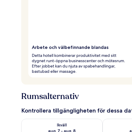
Arbete och välbefinnande blandas
Detta hotell kombinerar produktivitet med sitt
dygnet runt-öppna businesscenter och mötesrum.
Efter jobbet kan du njuta av spabehandlingar,
bastubad eller massage.
Rumsalternativ
Kontrollera tillgängligheten för dessa d
Kontrollera tillgängligheten för ikväll aug. 7 - aug. 8
Kontrollera ti
Ikväll
aug. 7 - aug. 8
a