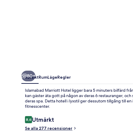
80+
Översikt
Rum
Läge
Regler
Islamabad Marriott Hotel ligger bara 5 minuters bilfärd frå
kan gäster äta gott på någon av deras 6 restauranger, oc
deras spa. Detta hotell i lyxstil ger dessutom tillgång til
fitnesscenter.
Recensioner
Utmärkt
8,6
8,6 av 10,
Se alla 277 recensioner