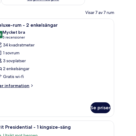
Visar 7 av 7 rum
vbord, en stol, ett litet bord och utsikt över ett bergigt landskap.
ppna
Ett hotellrum med två sängar, ett skrivbord, e
4
luxe-rum - 2 enkelsängar
la
Mycket bra
oton
4
8,4 av 10
(5 recensioner)
5 recensioner
ör
34 kvadratmeter
eluxe-
1 sovrum
um
3 sovplatser
2 enkelsängar
Gratis wi-fi
nkelsängar
er
r information
formation
m
luxe-
um
Se priser
.
ängbord med lampor, en stol och ett litet bord med en lampa.
ppna
Ett hotellrum med en stor säng, två sänglampor
kelsängar
6
it Presidential - 1 kingsize-säng
la
Utsikt mot bergen