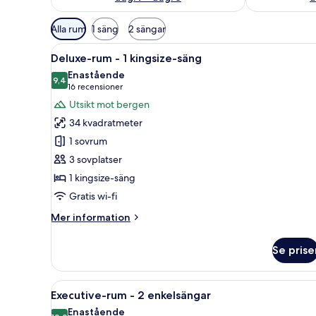
Tillgängliga
Alla rum
1 säng
2 sängar
filter
Öppna
Ett hotellrum med en stor säng,
för
5
Deluxe-rum - 1 kingsize-säng
alla
rum
Enastående
foton
9,4
9,4 av 10
(16 recensioner)
16 recensioner
för
Utsikt mot bergen
Deluxe-
34 kvadratmeter
rum
1 sovrum
-
3 sovplatser
1
1 kingsize-säng
kingsize-
säng
Gratis wi-fi
Mer
Mer information
information
om
Se prise
Deluxe-
rum
-
Öppna
Ett hotellrum med två sängar, e
4
1
Executive-rum - 2 enkelsängar
alla
kingsize-
Enastående