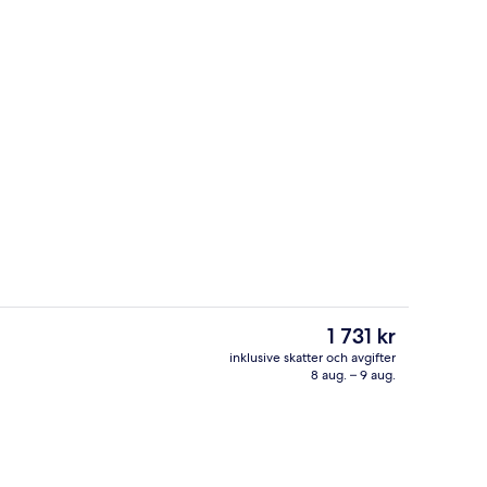
Inomhuspool och parasoller
Det
1 731 kr
nuvarande
inklusive skatter och avgifter
priset
8 aug. – 9 aug.
Boendets fasad
är
1 731 kr