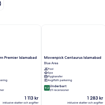
r
 Premier Islamabad
Movenpick Centaurus Islamabad
Movenpick
rn Premier Islamabad
Movenpick Centaurus Islamabad
Centaurus
Blue Area
Islamabad
Pool
Blue
Spa
Area
Flygtransfer
rkering
Avgiftsfri parkering
9.2
Underbart
9,2
av
ner
211 recensioner
10,
Priset
Priset
1 113 kr
1 283 kr
Underbart,
är
är
r
211 recensioner
inklusive skatter och avgifter
inklusive skatter och avgifter