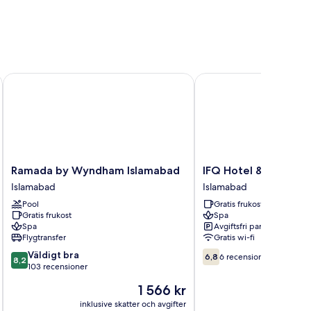
Ramada by Wyndham Islamabad
IFQ Hotel & Resort Isl
Ramada
IFQ
Ramada by Wyndham Islamabad
IFQ Hotel & Resort 
by
Hotel
Islamabad
Islamabad
Wyndham
&
Pool
Gratis frukost
Islamabad
Resort
Gratis frukost
Spa
Islamabad
Islamabad
Spa
Avgiftsfri parkering
Islamabad
Flygtransfer
Gratis wi-fi
8.2
6.8
Väldigt bra
6,8
6 recensioner
8,2
av
av
103 recensioner
10,
10,
Priset
1 566 kr
Väldigt
6 recensioner
är
bra,
inklusive skatter och avgifter
inklusive s