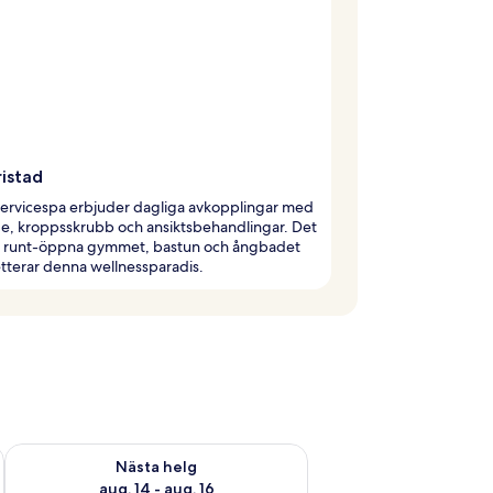
ristad
lservicespa erbjuder dagliga avkopplingar med
e, kroppsskrubb och ansiktsbehandlingar. Det
 runt-öppna gymmet, bastun och ångbadet
tterar denna wellnessparadis.
är helgen aug. 7 - aug. 9
Kontrollera tillgängligheten för nästa helg aug. 14 - aug. 16
Nästa helg
aug. 14 - aug. 16