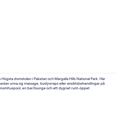
Restaurang
n Högsta domstolen i Pakistan och Margalla Hills National Park. Här
h sedan unna sig massage, bodywraps eller ansiktsbehandlingar på
l en inomhuspool, en bar/lounge och ett dygnet runt-öppet
Reception