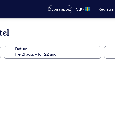
•
Öppna app
SEK
Registre
tel
Datum