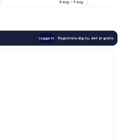
1 566 kr
8 aug. – 9 aug.
103 recensioner
Logga in
Registrera dig nu, det är gratis