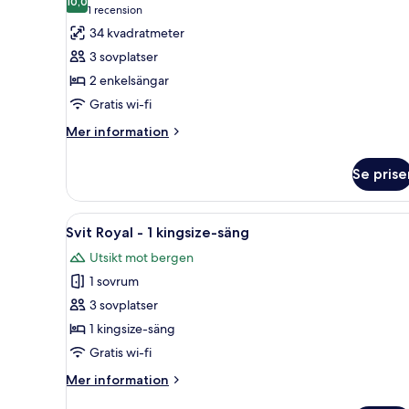
säng
foton
10,0
10,0 av 10
(1 recension)
1 recension
för
34 kvadratmeter
Executive-
3 sovplatser
rum
2 enkelsängar
-
Gratis wi-fi
2
enkelsängar
Mer
Mer information
information
om
Se prise
Executive-
rum
-
Öppna
Ett hotellrum med en stor säng
3
2
Svit Royal - 1 kingsize-säng
alla
enkelsängar
Utsikt mot bergen
foton
1 sovrum
för
Svit
3 sovplatser
Royal
1 kingsize-säng
-
Gratis wi-fi
1
Mer
Mer information
kingsize-
information