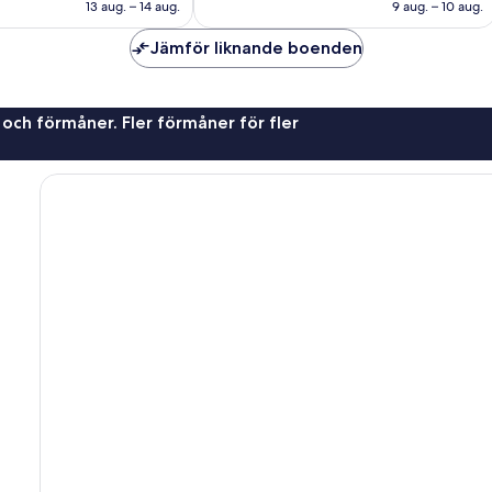
1 113 kr
1 283 kr
13 aug. – 14 aug.
9 aug. – 10 aug.
Jämför liknande boenden
 och förmåner. Fler förmåner för fler