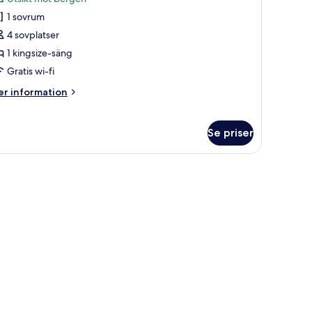
oton
1 sovrum
ör
it
4 sovplatser
residential
1 kingsize-säng
Gratis wi-fi
er
r information
ingsize-
formation
äng
m
it
Se priser
esidential
aden genom ett stort fönster.
ngsize-
ng