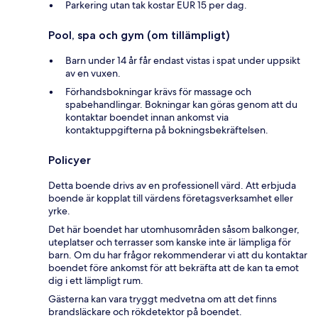
Parkering utan tak kostar EUR 15 per dag.
Pool, spa och gym (om tillämpligt)
Barn under 14 år får endast vistas i spat under uppsikt
av en vuxen.
Förhandsbokningar krävs för massage och
spabehandlingar. Bokningar kan göras genom att du
kontaktar boendet innan ankomst via
kontaktuppgifterna på bokningsbekräftelsen.
Policyer
Detta boende drivs av en professionell värd. Att erbjuda
boende är kopplat till värdens företagsverksamhet eller
yrke.
Det här boendet har utomhusområden såsom balkonger,
uteplatser och terrasser som kanske inte är lämpliga för
barn. Om du har frågor rekommenderar vi att du kontaktar
boendet före ankomst för att bekräfta att de kan ta emot
dig i ett lämpligt rum.
Gästerna kan vara tryggt medvetna om att det finns
brandsläckare och rökdetektor på boendet.