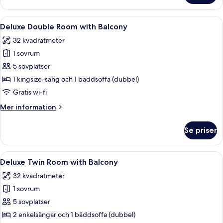
Queen
Öppna
Ett hotellrum med en säng, en röd fåt
6
Deluxe Double Room with Balcony
alla
32 kvadratmeter
foton
1 sovrum
för
Deluxe
5 sovplatser
Double
1 kingsize-säng och 1 bäddsoffa (dubbel)
Room
Gratis wi-fi
with
Mer
Mer information
Balcony
information
om
Se priser
Deluxe
Double
Room
Öppna
Ett hotellrum med en säng, ett skrivbor
6
with
Deluxe Twin Room with Balcony
alla
Balcony
32 kvadratmeter
foton
1 sovrum
för
Deluxe
5 sovplatser
Twin
2 enkelsängar och 1 bäddsoffa (dubbel)