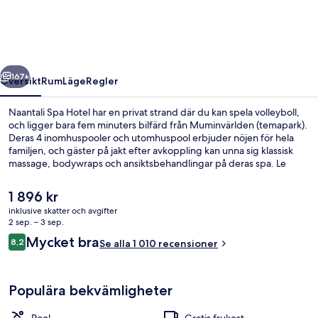
regående
Nästa
167+
Översikt
Rum
Läge
Regler
Naantali Spa Hotel har en privat strand där du kan spela volleyboll,
och ligger bara fem minuters bilfärd från Muminvärlden (temapark).
Deras 4 inomhuspooler och utomhuspool erbjuder nöjen för hela
familjen, och gäster på jakt efter avkoppling kan unna sig klassisk
massage, bodywraps och ansiktsbehandlingar på deras spa. Le
Soleil, en av 7 restauranger, specialiserar sig på modern europeisk
gastronomi och serverar frukost, lunch och middag. Här har gäster
Det
1 896 kr
dessutom tillgång till 3 barer/lounger, en takterrass och en bar vid
nuvarande
inklusive skatter och avgifter
poolen.
priset
2 sep. – 3 sep.
Boendeområde
är
Recensioner
Mycket bra
8,2
Se alla 1 010 recensioner
1 896 kr
8,2 av 10,
Populära bekvämligheter