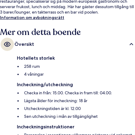
restauranger, specialiserar sig på modern europeisk gastronomi och
serverar frukost, lunch och middag. Här har gäster dessutom tillgång till
3 barer/lounger, en takterrass och en bar vid poolen.
Information om avbokningsrätt
Mer om detta boende
Översikt
Hotellets storlek
258 rum
4 våningar
Incheckning/utcheckning
Checka in från: 15.00. Checka in fram till: 04.00.
Lägsta ålder för incheckning: 18 år
Utcheckningstiden är kl. 12.00
Sen utcheckning i mån av tillgänglighet
Incheckningsinstruktioner
Personalen i receptionen välkomnar gästerna vid ankomst.