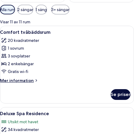
Tillgängliga
Alla rum
2 sängar
1 säng
3+ sängar
filter
för
Visar 11 av 11 rum
rum
Öppna
Ett hotellrum med två sängar, ett skri
5
Comfort tvåbäddsrum
alla
20 kvadratmeter
foton
1 sovrum
för
Comfort
3 sovplatser
tvåbäddsrum
2 enkelsängar
Gratis wi-fi
Mer
Mer information
information
om
Se priser
Comfort
tvåbäddsrum
Öppna
Ett hotellrum med en säng, ett skrivbor
6
Deluxe Spa Residence
alla
Utsikt mot havet
foton
34 kvadratmeter
för