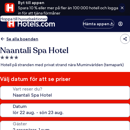
Byt till appen
Spara 10 % eller mer på fler än 100 000 hotell och logga
in för att tjäna förmåner
Hoppa till huvudsektionen
Hämta appen
Se alla boenden
Naantali Spa Hotel
4.0-
stjärnigt
Hotell på stranden med privat strand nära Muminvärlden (temapark)
boende
Välj datum för att se priser
Vart reser du?
Datum
Gäster